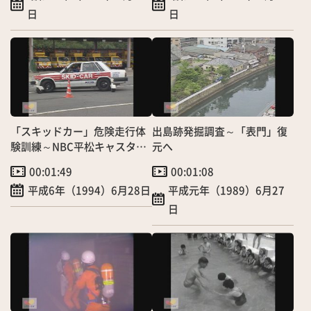
日
日
「スキッドカー」危険走行体
出島跡発掘調査～「表門」復
験訓練～NBC平松キャスター
元へ
も乗車！
00:01:49
00:01:08
平成6年（1994）6月28日
平成元年（1989）6月27
日