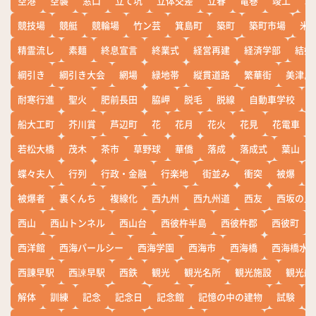
空港
空襲
窓口
立て坑
立体交差
立春
竜巻
竣工
端
競技場
競艇
競輪場
竹ン芸
箕島町
築町
築町市場
米
精霊流し
素麺
終息宣言
終業式
経営再建
経済学部
結婚
綱引き
綱引き大会
網場
緑地帯
縦貫道路
繁華街
美津島
耐寒行進
聖火
肥前長田
脇岬
脱毛
脱線
自動車学校
船大工町
芥川賞
芦辺町
花
花月
花火
花見
花電車
若松大橋
茂木
茶市
草野球
華僑
落成
落成式
葉山
蝶々夫人
行列
行政・金融
行楽地
街並み
衝突
被爆
被爆者
裏くんち
複線化
西九州
西九州道
西友
西坂の丘
西山
西山トンネル
西山台
西彼杵半島
西彼杵郡
西彼町
西洋館
西海パールシー
西海学園
西海市
西海橋
西海橋水
西諌早駅
西諫早駅
西鉄
観光
観光名所
観光施設
観光船
解体
訓練
記念
記念日
記念館
記憶の中の建物
試験