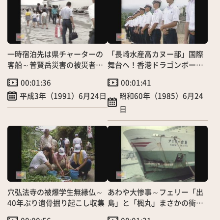
一時宿泊先は県チャーターの
「長崎水産高カヌー部」国際
客船～普賢岳災害の被災者ら
舞台へ！香港ドラゴンボート
が乗船
レース大会出場へ
00:01:36
00:01:41
平成3年（1991）6月24日
昭和60年（1985）6月24
日
穴弘法寺の被爆学生無縁仏～
あわや大惨事～フェリー「出
40年ぶり遺骨掘り起こし収集
島」と「楓丸」まさかの衝突
事故