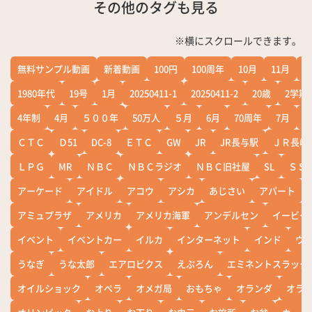
その他のタグも見る
※横にスクロールできます。
無料サンプル動画
新着動画
100円
100周年
10月
11月
1
1980年代
19号
1月
20250411-1
20250411-2
20歳
2学期
4年制
4月
５００年
50万人
５月
6月
70周年
7月
ＣＴＣ
Ｄ51
DC-8
ＥＴＣ
GW
JR
JR長与駅
ＪＲ長崎
ＬＰＧ
MR
ＮＢＣ
ＮＢＣラジオ
ＮＢＣ旧社屋
SL
ＳＳ
アーケード
アイドル
アコウ
アシカ
あじさい
アパート
アミュプラザ
アメリカ
アメリカ海軍
アンデルセン
イービー
イベント
イベントカー
イルカ
インターネット
インド
ウ
うなぎ
うな太郎
エアロビクス
えぷろん
エミネントスラック
オイルショック
オペラ
オメガ局
おもちゃ
オランダ
オラ