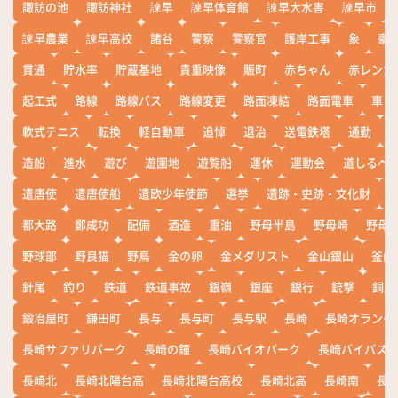
諏訪の池
諏訪神社
諫早
諫早体育館
諫早大水害
諫早市
諫早農業
諫早高校
諸谷
警察
警察官
護岸工事
象
豪
貫通
貯水率
貯蔵基地
貴重映像
賑町
赤ちゃん
赤レンガ
起工式
路線
路線バス
路線変更
路面凍結
路面電車
車
軟式テニス
転換
軽自動車
追悼
退治
送電鉄塔
通勤
造船
進水
遊び
遊園地
遊覧船
運休
運動会
道しるべ
遣唐使
遣唐使船
遣欧少年使節
選挙
遺跡・史跡・文化財
都大路
鄭成功
配備
酒造
重油
野母半島
野母崎
野母
野球部
野良猫
野鳥
金の卵
金メダリスト
金山銀山
釜山
針尾
釣り
鉄道
鉄道事故
銀嶺
銀座
銀行
銃撃
銅座
鍛冶屋町
鎌田町
長与
長与町
長与駅
長崎
長崎オランダ
長崎サファリパーク
長崎の鐘
長崎バイオパーク
長崎バイパス
長崎北
長崎北陽台高
長崎北陽台高校
長崎北高
長崎南
長