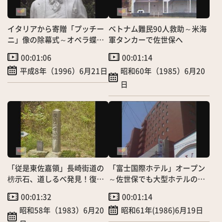
イタリアから寄贈「プッチー
ベトナム難民90人救助～米海
ニ」像の除幕式～オペラ蝶々
軍タンカーで佐世保へ
夫人の作曲者
00:01:06
00:01:14
平成8年（1996）6月21日
昭和60年（1985）6月20
日
「従是東佐嘉領」長崎街道の
「富士国際ホテル」オープン
榜示石、道しるべ発見！復元
～佐世保でも大型ホテルの競
建立へ
争激化へ
00:01:32
00:01:14
昭和58年（1983）6月20
昭和61年(1986)6月19日