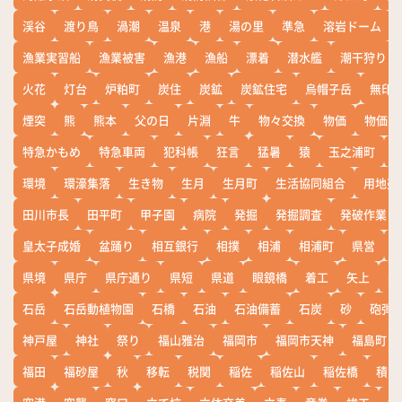
渓谷
渡り鳥
渦潮
温泉
港
湯の里
準急
溶岩ドーム
漁業実習船
漁業被害
漁港
漁船
漂着
潜水艦
潮干狩り
火花
灯台
炉粕町
炭住
炭鉱
炭鉱住宅
烏帽子岳
無印
煙突
熊
熊本
父の日
片淵
牛
物々交換
物価
物価高
特急かもめ
特急車両
犯科帳
狂言
猛暑
猿
玉之浦町
環境
環濠集落
生き物
生月
生月町
生活協同組合
用地売
田川市長
田平町
甲子園
病院
発掘
発掘調査
発破作業
皇太子成婚
盆踊り
相互銀行
相撲
相浦
相浦町
県営
県境
県庁
県庁通り
県短
県道
眼鏡橋
着工
矢上
矢
石岳
石岳動植物園
石橋
石油
石油備蓄
石炭
砂
砲弾
神戸屋
神社
祭り
福山雅治
福岡市
福岡市天神
福島町
福田
福砂屋
秋
移転
税関
稲佐
稲佐山
稲佐橋
積雪