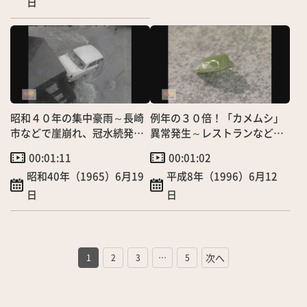
日
昭和４０年の集中豪雨～長崎
例年の３０倍！「カメムシ」
市などで崖崩れ、冠水続発
異常発生～レストランなどに
自動車も流失
大群押し寄せる
00:01:11
00:01:02
昭和40年（1965）6月19
平成8年（1996）6月12
日
日
1
2
3
…
5