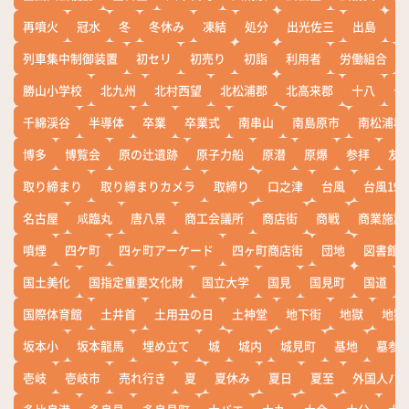
再噴火
冠水
冬
冬休み
凍結
処分
出光佐三
出島
出
列車集中制御装置
初セリ
初売り
初詣
利用者
労働組合
勝山小学校
北九州
北村西望
北松浦郡
北高来郡
十八
十
千綿渓谷
半導体
卒業
卒業式
南串山
南島原市
南松浦郡
博多
博覧会
原の辻遺跡
原子力船
原潜
原爆
参拝
友
取り締まり
取り締まりカメラ
取締り
口之津
台風
台風19
名古屋
咸臨丸
唐八景
商工会議所
商店街
商戦
商業施設
噴煙
四ケ町
四ヶ町アーケード
四ヶ町商店街
団地
図書館
国土美化
国指定重要文化財
国立大学
国見
国見町
国道
国際体育館
土井首
土用丑の日
土神堂
地下街
地獄
地獄
坂本小
坂本龍馬
埋め立て
城
城内
城見町
基地
墓参
壱岐
壱岐市
売れ行き
夏
夏休み
夏日
夏至
外国人バ