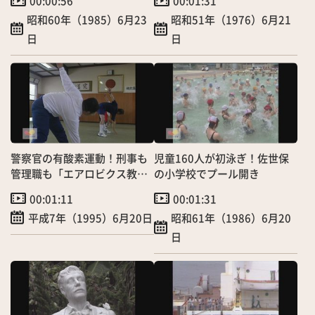
00:00:56
00:01:31
昭和60年（1985）6月23
昭和51年（1976）6月21
日
日
警察官の有酸素運動！刑事も
児童160人が初泳ぎ！佐世保
管理職も「エアロビクス教
の小学校でプール開き
室」
00:01:11
00:01:31
平成7年（1995）6月20日
昭和61年（1986）6月20
日