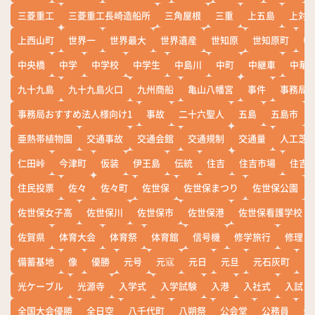
三菱重工
三菱重工長崎造船所
三角屋根
三重
上五島
上対
上西山町
世界一
世界最大
世界遺産
世知原
世知原町
中
中央橋
中学
中学校
中学生
中島川
中町
中継車
中華
九十九島
九十九島火口
九州商船
亀山八幡宮
事件
事務局お
事務局おすすめ法人様向け1
事故
二十六聖人
五島
五島市
亜熱帯植物園
交通事故
交通会館
交通規制
交通量
人工芝
仁田峠
今津町
仮装
伊王島
伝統
住吉
住吉市場
住吉
住民投票
佐々
佐々町
佐世保
佐世保まつり
佐世保公園
佐世保女子高
佐世保川
佐世保市
佐世保港
佐世保看護学校
佐賀県
体育大会
体育祭
体育館
信号機
修学旅行
修理
備蓄基地
像
優勝
元号
元寇
元日
元旦
元石灰町
元
光ケーブル
光源寺
入学式
入学試験
入港
入社式
入試
全国大会優勝
全日空
八千代町
八朔祭
公会堂
公務員
公