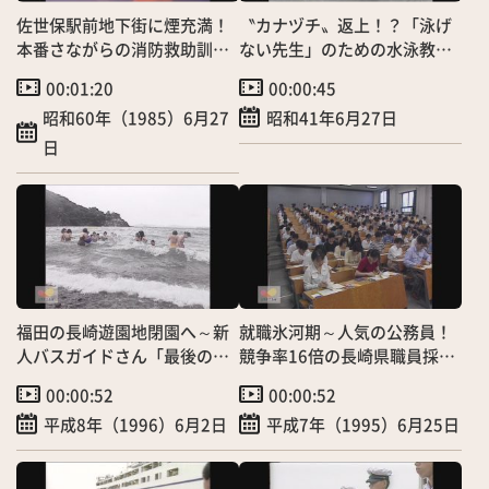
佐世保駅前地下街に煙充満！
〝カナヅチ〟返上！？「泳げ
本番さながらの消防救助訓
ない先生」のための水泳教室
練
開催
00:01:20
00:00:45
昭和60年（1985）6月27
昭和41年6月27日
日
福田の長崎遊園地閉園へ～新
就職氷河期～人気の公務員！
人バスガイドさん「最後の初
競争率16倍の長崎県職員採用
泳ぎ」
試験
00:00:52
00:00:52
平成8年（1996）6月2日
平成7年（1995）6月25日