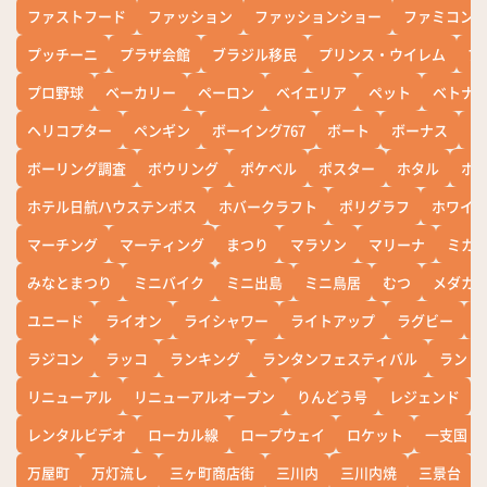
ファストフード
ファッション
ファッションショー
ファミコン
プッチーニ
プラザ会館
ブラジル移民
プリンス・ウイレム
ブ
プロ野球
ベーカリー
ペーロン
ベイエリア
ペット
ベトナ
ヘリコプター
ペンギン
ボーイング767
ボート
ボーナス
ホ
ボーリング調査
ボウリング
ポケベル
ポスター
ホタル
ホ
ホテル日航ハウステンボス
ホバークラフト
ポリグラフ
ホワイ
マーチング
マーティング
まつり
マラソン
マリーナ
ミカ
みなとまつり
ミニバイク
ミニ出島
ミニ鳥居
むつ
メダカ
ユニード
ライオン
ライシャワー
ライトアップ
ラグビー
ラジコン
ラッコ
ランキング
ランタンフェスティバル
ランド
リニューアル
リニューアルオープン
りんどう号
レジェンド
レンタルビデオ
ローカル線
ロープウェイ
ロケット
一支国
万屋町
万灯流し
三ヶ町商店街
三川内
三川内焼
三景台