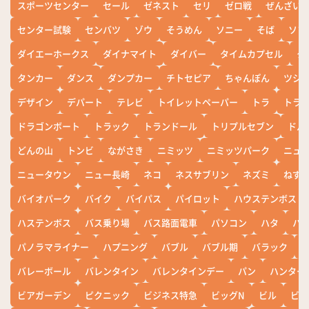
スポーツセンター
セール
ゼネスト
セリ
ゼロ戦
ぜんざい
センター試験
センバツ
ゾウ
そうめん
ソニー
そば
ソフ
ダイエーホークス
ダイナマイト
ダイバー
タイムカプセル
タ
タンカー
ダンス
ダンプカー
チトセピア
ちゃんぽん
ツシ
デザイン
デパート
テレビ
トイレットペーパー
トラ
トラ
ドラゴンボート
トラック
トランドール
トリプルセブン
ドル
どんの山
トンビ
ながさき
ニミッツ
ニミッツパーク
ニュ
ニュータウン
ニュー長崎
ネコ
ネスサブリン
ネズミ
ねず
バイオパーク
バイク
バイパス
パイロット
ハウステンボス
ハステンボス
バス乗り場
バス路面電車
パソコン
ハタ
ハ
パノラマライナー
ハプニング
バブル
バブル期
バラック
バレーボール
バレンタイン
バレンタインデー
パン
ハンター
ビアガーデン
ピクニック
ビジネス特急
ビッグN
ビル
ビワ