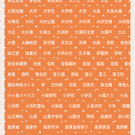
多比良港
多良見
多良見町
大バエ
大丸
大会
大分
大
大型店舗
大学
大学生
大学祭
大宝
大島
大島大橋
大
大晦日
大村
大村公園
大村市
大村湾
大村空港
大村高校
大正
大水害
大波止
大浜町
大浦天主堂
大瀬戸
大火
大雪
大韓航空
天守閣
天文台
天神
太郎
奇祭
奈良尾
如己堂
始業式
子供
子供の日
孔子廟
学園祭
学校
学
安全祈願祭
完成
宝町
宝製鋼社
実習
客船
宮摺
害虫
家電
宿町
寄合町
密入国
密航
富川
富江
富江町
寒
寝台特急さくら
寺
対州馬
対馬
対馬市
寿古踊
専用レー
小ヶ倉バイパス
小値賀町
小学校
小学生
小屋入り
小島
小浜町
小浜町雲仙
小船越
小説家
小長井町
少年
就職
山王神社
山里
山里中学校
山開き
岡政
岩屋町
岩川町
島原城
島原市
島原市沖
島原温泉祭り
島原鉄道
島原駅