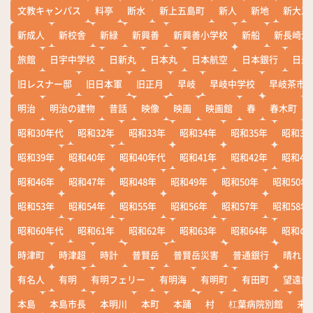
文教キャンパス
料亭
断水
新上五島町
新人
新地
新大工
新成人
新校舎
新緑
新興善
新興善小学校
新船
新長崎漁
旅館
日宇中学校
日新丸
日本丸
日本航空
日本銀行
日米
旧レスナー邸
旧日本軍
旧正月
早岐
早岐中学校
早岐茶市
明治
明治の建物
昔話
映像
映画
映画館
春
春木町
昭和30年代
昭和32年
昭和33年
昭和34年
昭和35年
昭和36
昭和39年
昭和40年
昭和40年代
昭和41年
昭和42年
昭和43
昭和46年
昭和47年
昭和48年
昭和49年
昭和50年
昭和50年
昭和53年
昭和54年
昭和55年
昭和56年
昭和57年
昭和58年
昭和60年代
昭和61年
昭和62年
昭和63年
昭和64年
昭和の
時津町
時津超
時計
普賢岳
普賢岳災害
普通銀行
晴れ
有名人
有明
有明フェリー
有明海
有明町
有田町
望遠鏡
本島
本島市長
本明川
本町
本踊
村
杠葉病院別館
来