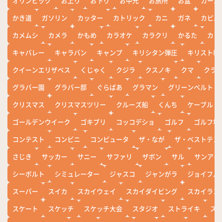
オリンピック
お上り
お下り
お中元
お旅所
お盆
カール
かき道
ガソリン
カッター
カトリック
カニ
ガネ
カピバ
カメムシ
カメラ
かもめ
カラオケ
カラクリ
かるた
カレ
キャバレー
キャラバン
キャンプ
キリシタン弾圧
キリスト教
クイーンエリザベス
くじゃく
クジラ
クスノキ
クマ
クラ
グラバー園
グラバー邸
ぐらばあ
グラマン
グリーンベルト
クリスマス
クリスマスツリー
クルーズ船
くんち
ケーブル
ゴールデンウイーク
ゴキブリ
コッコデショ
ゴルフ
ゴルフ場
コンテスト
コンビニ
コンピュータ
ザ・なが
ザ・ベストテン
さじき
サッカー
サニー
サファリ
ザボン
サル
サンアイ
シーボルト
シミュレーター
ジャスコ
ジャンがラ
ジョイフル
スーパー
スイカ
スカイウェイ
スカイダイビング
スカイラン
スケート
スケッチ
スケッチ大会
スタジオ
ストライキ
ス