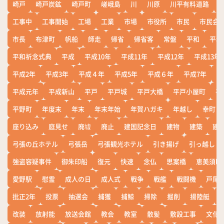
崎戸
崎戸炭鉱
崎戸町
嵯峨島
川
川原
川平有料道路
工事中
工事開始
工場
工業
市場
市役所
市民
市民会
市長
布津町
帆船
師走
帰省
帰省客
常盤
平和
平和
平和祈念式典
平成
平成10年
平成11年
平成12年
平成13年
平成2年
平成3年
平成４年
平成5年
平成６年
平成7年
平
平成元年
平成新山
平戸
平戸城
平戸大橋
平戸小屋町
平
平野町
年度末
年末
年末年始
年賀ハガキ
年越し
幸町
座り込み
庭見せ
廃墟
廃止
建国記念日
建物
建築
建
弓張の丘ホテル
弓張岳
弓張観光ホテル
引き揚げ
引っ越し
強盗容疑事件
御朱印船
復元
快速
念仏
思案橋
恵美須町
愛野駅
慰霊
成人の日
成人式
戦争
戦艦
戦闘機
戸尾
批正2年
投票
抽選会
捕獲
捕鯨
掃除
掘削
揚陸艇
改装
放射能
放送会館
教会
教室
散髪
敷設工事
文化