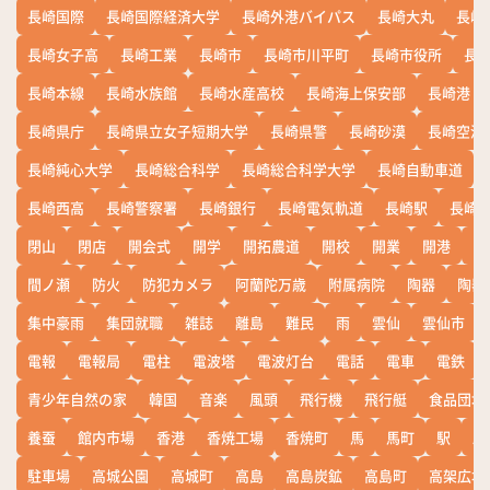
長崎国際
長崎国際経済大学
長崎外港バイパス
長崎大丸
長崎
長崎女子高
長崎工業
長崎市
長崎市川平町
長崎市役所
長
長崎本線
長崎水族館
長崎水産高校
長崎海上保安部
長崎港
長崎県庁
長崎県立女子短期大学
長崎県警
長崎砂漠
長崎空港
長崎純心大学
長崎総合科学
長崎総合科学大学
長崎自動車道
長崎西高
長崎警察署
長崎銀行
長崎電気軌道
長崎駅
長崎
閉山
閉店
開会式
開学
開拓農道
開校
開業
開港
開
間ノ瀬
防火
防犯カメラ
阿蘭陀万歳
附属病院
陶器
陶器
集中豪雨
集団就職
雑誌
離島
難民
雨
雲仙
雲仙市
電報
電報局
電柱
電波塔
電波灯台
電話
電車
電鉄
青少年自然の家
韓国
音楽
風頭
飛行機
飛行艇
食品団地
養蚕
館内市場
香港
香焼工場
香焼町
馬
馬町
駅
駅
駐車場
高城公園
高城町
高島
高島炭鉱
高島町
高架広場