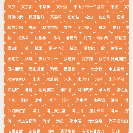
東京
東京都
東京駅
東公園
東山手甲十三番館
東彼
東彼
東望の浜
東野岳町
東長崎
松が枝
松山
松山町
松浦
松竹会館
林道
林間学校
果物
架け替え
柚木
栄町
栄
桜
桜馬場
桟敷券
桟橋
桶屋町
梅雨
森山町
植物園
樺島町
橋
橋梁
橘中学校
橘湾
機動隊
歌
歌謡曲
歓
正覚寺
武雄
歩行ラリー
歩道橋
歯学部
歯学部付属病院
歳末商戦
歴史遺産
殉教
民営化
水
水かけ
水上空港
水先案内人
水害
水族館
水泳
水源地
水産
水産学部
江迎町
池島
池島炭鉱
沖田踊
河川改修
油木町
波佐見
洗切
洞窟
活水
活況
流行
浄水場
浅茅湾
浜屋
浜屋
浜町商店街
浦上
浦上天主堂
浦上川
浦上車庫
浦頭
浩宮
海
海上自衛隊
海岸
海星
海水浴
海水浴場
海洋掘削船
海難事故
消費税
消防
消防訓練
液化石油ガス
深江町
淵