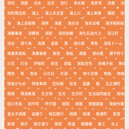
洗切
洞窟
活水
活況
流行
浄水場
浅茅湾
浜屋
浜屋
浜町商店街
浦上
浦上天主堂
浦上川
浦上車庫
浦頭
浩宮
海
海上自衛隊
海岸
海星
海水浴
海水浴場
海洋掘削船
海難事故
消費税
消防
消防訓練
液化石油ガス
深江町
淵
渓谷
渡り鳥
渦潮
温泉
港
湯の里
準急
溶岩ドーム
漁業実習船
漁業被害
漁港
漁船
漂着
潜水艦
潮干狩り
火花
灯台
炉粕町
炭住
炭鉱
炭鉱住宅
烏帽子岳
無印
煙突
熊
熊本
父の日
片淵
牛
物々交換
物価
物価高
特急かもめ
特急車両
犯科帳
狂言
猛暑
猿
玉之浦町
環境
環濠集落
生き物
生月
生月町
生活協同組合
用地売
田川市長
田平町
甲子園
病院
発掘
発掘調査
発破作業
皇太子成婚
盆踊り
相互銀行
相撲
相浦
相浦町
県営
県境
県庁
県庁通り
県短
県道
眼鏡橋
着工
矢上
矢