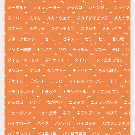
シーボルト
シミュレーター
ジャスコ
ジャンがラ
ジョイフル
スーパー
スイカ
スカイウェイ
スカイダイビング
スカイラン
スケート
スケッチ
スケッチ大会
スタジオ
ストライキ
ス
スポーツセンター
セール
ゼネスト
セミ
セリ
ゼロ戦
ぜ
センター試験
センバツ
ゾウ
そうめん
ソニー
そば
ソフ
ダイエーホークス
ダイナマイト
ダイバー
タイムカプセル
タ
タンカー
ダンス
ダンプカー
チトセピア
ちゃんぽん
ツシ
デザイン
デパート
テレビ
トイレットペーパー
トラ
トラ
ドラゴンボート
トラック
トランドール
トリプルセブン
ドル
どんの山
トンビ
ながさき
ニミッツ
ニミッツパーク
ニュ
ニュータウン
ニュー長崎
ネコ
ネスサブリン
ネズミ
ねず
バイオパーク
バイク
バイパス
パイロット
ハウステンボス
ハステンボス
バス乗り場
バス路面電車
パソコン
ハタ
ハ