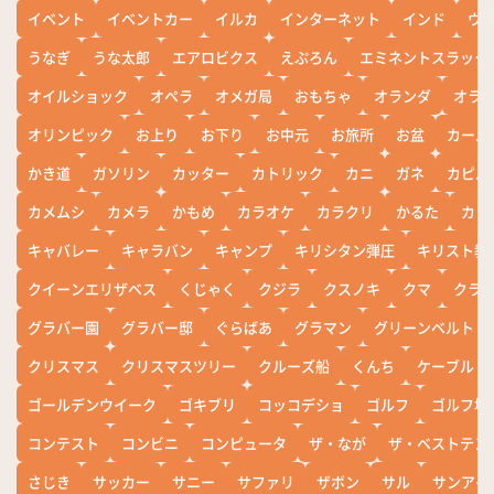
イベント
イベントカー
イルカ
インターネット
インド
ウ
うなぎ
うな太郎
エアロビクス
えぷろん
エミネントスラック
オイルショック
オペラ
オメガ局
おもちゃ
オランダ
オラ
オリンピック
お上り
お下り
お中元
お旅所
お盆
カール
かき道
ガソリン
カッター
カトリック
カニ
ガネ
カピバ
カメムシ
カメラ
かもめ
カラオケ
カラクリ
かるた
カレ
キャバレー
キャラバン
キャンプ
キリシタン弾圧
キリスト教
クイーンエリザベス
くじゃく
クジラ
クスノキ
クマ
クラ
グラバー園
グラバー邸
ぐらばあ
グラマン
グリーンベルト
クリスマス
クリスマスツリー
クルーズ船
くんち
ケーブル
ゴールデンウイーク
ゴキブリ
コッコデショ
ゴルフ
ゴルフ場
コンテスト
コンビニ
コンピュータ
ザ・なが
ザ・ベストテン
さじき
サッカー
サニー
サファリ
ザボン
サル
サンアイ