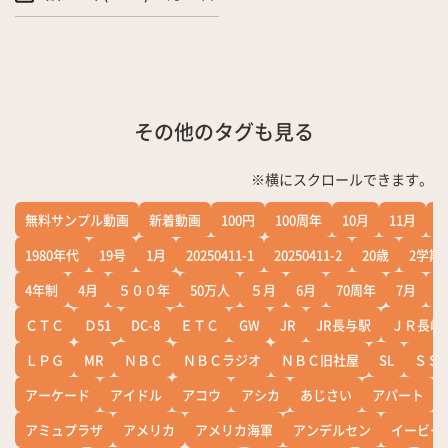
その他のタグも見る
※横にスクロールできます。
無料サンプル動画
新着動画
100円
100周年
10月
11月
1
1980年代
19号
1月
20250411-1
20250411-2
20歳
2学期
4年制
4月
５００年
50万人
５月
6月
70周年
7月
ＣＴＣ
Ｄ51
DC-8
ＥＴＣ
GW
JR
JR長与駅
ＪＲ長崎
ＬＰＧ
MR
ＮＢＣ
ＮＢＣラジオ
ＮＢＣ旧社屋
SL
ＳＳ
アーケード
アイドル
アコウ
アシカ
あじさい
アパート
アミュプラザ
アメリカ
アメリカ海軍
アンデルセン
イービー