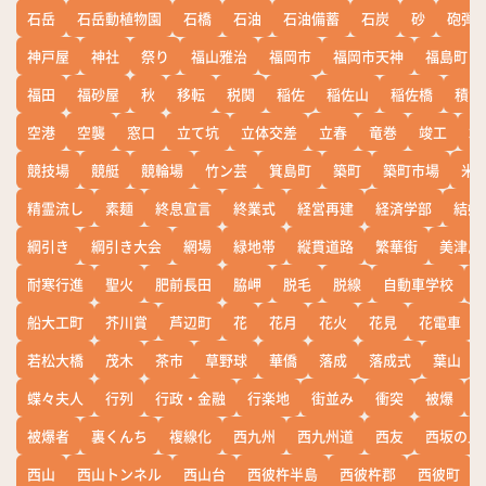
石岳
石岳動植物園
石橋
石油
石油備蓄
石炭
砂
砲弾
神戸屋
神社
祭り
福山雅治
福岡市
福岡市天神
福島町
福田
福砂屋
秋
移転
税関
稲佐
稲佐山
稲佐橋
積雪
空港
空襲
窓口
立て坑
立体交差
立春
竜巻
竣工
端
競技場
競艇
競輪場
竹ン芸
箕島町
築町
築町市場
米
精霊流し
素麺
終息宣言
終業式
経営再建
経済学部
結婚
綱引き
綱引き大会
網場
緑地帯
縦貫道路
繁華街
美津島
耐寒行進
聖火
肥前長田
脇岬
脱毛
脱線
自動車学校
船大工町
芥川賞
芦辺町
花
花月
花火
花見
花電車
若松大橋
茂木
茶市
草野球
華僑
落成
落成式
葉山
蝶々夫人
行列
行政・金融
行楽地
街並み
衝突
被爆
被爆者
裏くんち
複線化
西九州
西九州道
西友
西坂の丘
西山
西山トンネル
西山台
西彼杵半島
西彼杵郡
西彼町