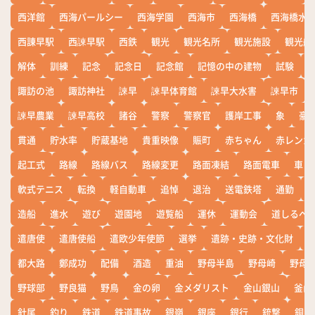
西洋館
西海パールシー
西海学園
西海市
西海橋
西海橋水
西諌早駅
西諫早駅
西鉄
観光
観光名所
観光施設
観光船
解体
訓練
記念
記念日
記念館
記憶の中の建物
試験
諏訪の池
諏訪神社
諫早
諫早体育館
諫早大水害
諫早市
諫早農業
諫早高校
諸谷
警察
警察官
護岸工事
象
豪
貫通
貯水率
貯蔵基地
貴重映像
賑町
赤ちゃん
赤レンガ
起工式
路線
路線バス
路線変更
路面凍結
路面電車
車
軟式テニス
転換
軽自動車
追悼
退治
送電鉄塔
通勤
造船
進水
遊び
遊園地
遊覧船
運休
運動会
道しるべ
遣唐使
遣唐使船
遣欧少年使節
選挙
遺跡・史跡・文化財
都大路
鄭成功
配備
酒造
重油
野母半島
野母崎
野母
野球部
野良猫
野鳥
金の卵
金メダリスト
金山銀山
釜山
針尾
釣り
鉄道
鉄道事故
銀嶺
銀座
銀行
銃撃
銅座