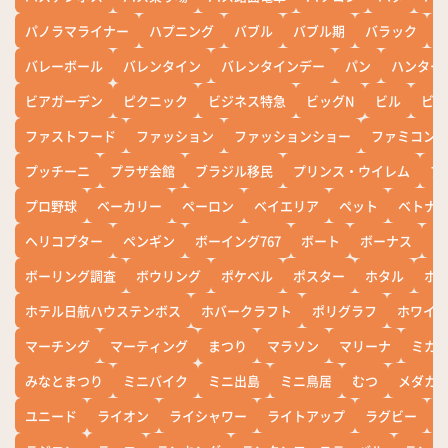
パノラマライナー
ハプニング
バブル
バブル期
バラック
バレーボール
バレンタイン
バレンタインデー
パン
ハンター
ビアガーデン
ピクニック
ビジネス特急
ビッグN
ビル
ビワ
ファストフード
ファッション
ファッションショー
ファミコン
プッチーニ
プラザ会館
ブラジル移民
プリンス・ウイレム
ブ
プロ野球
ベーカリー
ペーロン
ベイエリア
ペット
ベトナ
ヘリコプター
ペンギン
ボーイング767
ボート
ボーナス
ホ
ボーリング調査
ボウリング
ポケベル
ポスター
ホタル
ホ
ホテル日航ハウステンボス
ホバークラフト
ポリグラフ
ホワイ
マーチング
マーティング
まつり
マラソン
マリーナ
ミカ
みなとまつり
ミニバイク
ミニ出島
ミニ鳥居
むつ
メダカ
ユニード
ライオン
ライシャワー
ライトアップ
ラグビー