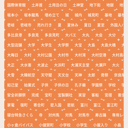
国際体育館
土井首
土用丑の日
土神堂
地下街
地獄
地獄
坂本小
坂本龍馬
埋め立て
城
城内
城見町
基地
墓参
壱岐
壱岐市
売れ行き
夏
夏休み
夏日
夏至
外国人バ
多比良港
多良見
多良見町
大バエ
大丸
大会
大分
大
大型店舗
大学
大学生
大学祭
大宝
大島
大島大橋
大
大晦日
大村
大村公園
大村市
大村湾
大村空港
大村高校
大正
大水害
大波止
大浜町
大浦天主堂
大瀬戸
大火
大雪
大韓航空
天守閣
天文台
天神
太郎
奇祭
奈良尾
如己堂
始業式
子供
子供の日
孔子廟
学園祭
学校
学
安全祈願祭
完成
宝町
宝製鋼社
実習
客船
宮摺
害虫
家電
宿町
寄合町
密入国
密航
富川
富江
富江町
寒
寝台特急さくら
寺
対州馬
対馬
対馬市
寿古踊
専用レー
小ヶ倉バイパス
小値賀町
小学校
小学生
小屋入り
小島