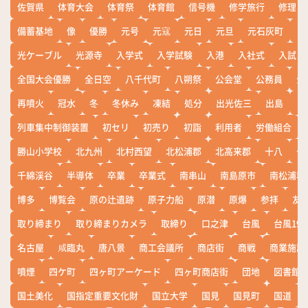
佐賀県
体育大会
体育祭
体育館
信号機
修学旅行
修理
備蓄基地
像
優勝
元号
元寇
元日
元旦
元石灰町
元
光ケーブル
光源寺
入学式
入学試験
入港
入社式
入試
全国大会優勝
全日空
八千代町
八朔祭
公会堂
公務員
公
再噴火
冠水
冬
冬休み
凍結
処分
出光佐三
出島
出
列車集中制御装置
初セリ
初売り
初詣
利用者
労働組合
勝山小学校
北九州
北村西望
北松浦郡
北高来郡
十八
十
千綿渓谷
半導体
卒業
卒業式
南串山
南島原市
南松浦郡
博多
博覧会
原の辻遺跡
原子力船
原潜
原爆
参拝
友
取り締まり
取り締まりカメラ
取締り
口之津
台風
台風19
名古屋
咸臨丸
唐八景
商工会議所
商店街
商戦
商業施設
噴煙
四ケ町
四ヶ町アーケード
四ヶ町商店街
団地
図書館
国土美化
国指定重要文化財
国立大学
国見
国見町
国道