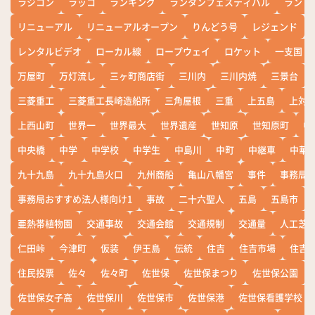
ラジコン
ラッコ
ランキング
ランタンフェスティバル
ランド
リニューアル
リニューアルオープン
りんどう号
レジェンド
レンタルビデオ
ローカル線
ロープウェイ
ロケット
一支国
万屋町
万灯流し
三ヶ町商店街
三川内
三川内焼
三景台
三菱重工
三菱重工長崎造船所
三角屋根
三重
上五島
上対
上西山町
世界一
世界最大
世界遺産
世知原
世知原町
中
中央橋
中学
中学校
中学生
中島川
中町
中継車
中華
九十九島
九十九島火口
九州商船
亀山八幡宮
事件
事務局お
事務局おすすめ法人様向け1
事故
二十六聖人
五島
五島市
亜熱帯植物園
交通事故
交通会館
交通規制
交通量
人工芝
仁田峠
今津町
仮装
伊王島
伝統
住吉
住吉市場
住吉
住民投票
佐々
佐々町
佐世保
佐世保まつり
佐世保公園
佐世保女子高
佐世保川
佐世保市
佐世保港
佐世保看護学校