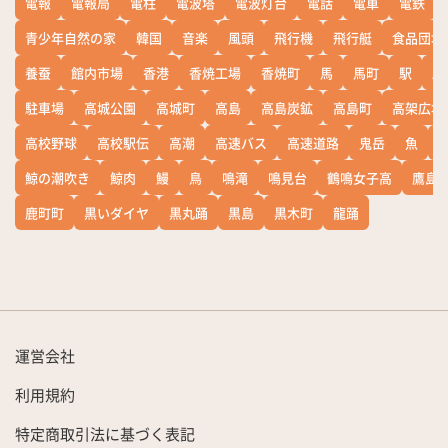
電報
電報局
電柱
電波塔
電波灯台
電話
電車
電鉄
青少年自然の家
韓国
音楽
風頭
飛行機
飛行艇
食品団地
養蚕
館内市場
香港
香焼工場
香焼町
馬
馬町
駅
駅
駐車場
高城公園
高城町
高島
高島炭鉱
高島町
高架広場
高校野球
高校駅伝
高潮
高速バス
高速道路
鬼岳
魚
鯨の潮吹き
鯨肉
鰻
鳥
鳴滝
鳴見台
鶴鳴女子高
鷹島
鹿町町
黒いダイヤ
黒丸踊
黒島
黒木町
龍踊
運営会社
利用規約
特定商取引法に基づく表記