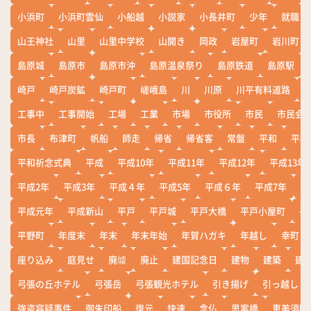
小浜町
小浜町雲仙
小船越
小説家
小長井町
少年
就職
山王神社
山里
山里中学校
山開き
岡政
岩屋町
岩川町
島原城
島原市
島原市沖
島原温泉祭り
島原鉄道
島原駅
崎戸
崎戸炭鉱
崎戸町
嵯峨島
川
川原
川平有料道路
工事中
工事開始
工場
工業
市場
市役所
市民
市民会
市長
布津町
帆船
師走
帰省
帰省客
常盤
平和
平和
平和祈念式典
平成
平成10年
平成11年
平成12年
平成13年
平成2年
平成3年
平成４年
平成5年
平成６年
平成7年
平
平成元年
平成新山
平戸
平戸城
平戸大橋
平戸小屋町
平
平野町
年度末
年末
年末年始
年賀ハガキ
年越し
幸町
座り込み
庭見せ
廃墟
廃止
建国記念日
建物
建築
建
弓張の丘ホテル
弓張岳
弓張観光ホテル
引き揚げ
引っ越し
強盗容疑事件
御朱印船
復元
快速
念仏
思案橋
恵美須町