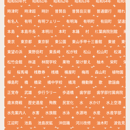
昭和60年代
昭和61年
昭和62年
昭和63年
昭和64年
昭和の
時津町
時津超
時計
普賢岳
普賢岳災害
普通銀行
晴れ
有名人
有明
有明フェリー
有明海
有明町
有田町
望遠鏡
本島
本島市長
本明川
本町
本踊
村
杠葉病院別館
来
東京
東京都
東京駅
東公園
東山手甲十三番館
東彼
東彼
東望の浜
東野岳町
東長崎
松が枝
松山
松山町
松浦
松竹会館
林道
林間学校
果物
架け替え
柚木
栄町
栄
桜
桜馬場
桟敷券
桟橋
桶屋町
梅雨
森山町
植物園
樺島町
橋
橋梁
橘中学校
橘湾
機動隊
歌
歌謡曲
歓
正覚寺
武雄
歩行ラリー
歩道橋
歯学部
歯学部付属病院
歳末商戦
歴史遺産
殉教
民営化
水
水かけ
水上空港
水先案内人
水害
水族館
水泳
水源地
水産
水産学部
江迎町
池島
池島炭鉱
沖田踊
河川改修
油木町
波佐見