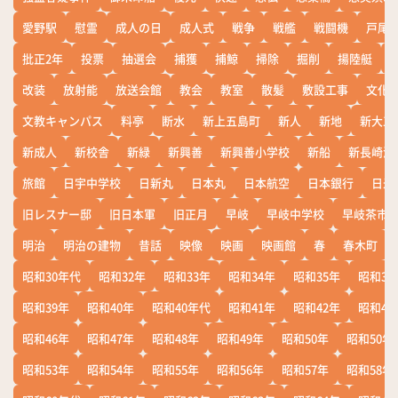
愛野駅
慰霊
成人の日
成人式
戦争
戦艦
戦闘機
戸尾
批正2年
投票
抽選会
捕獲
捕鯨
掃除
掘削
揚陸艇
改装
放射能
放送会館
教会
教室
散髪
敷設工事
文化
文教キャンパス
料亭
断水
新上五島町
新人
新地
新大工
新成人
新校舎
新緑
新興善
新興善小学校
新船
新長崎漁
旅館
日宇中学校
日新丸
日本丸
日本航空
日本銀行
日米
旧レスナー邸
旧日本軍
旧正月
早岐
早岐中学校
早岐茶市
明治
明治の建物
昔話
映像
映画
映画館
春
春木町
昭和30年代
昭和32年
昭和33年
昭和34年
昭和35年
昭和36
昭和39年
昭和40年
昭和40年代
昭和41年
昭和42年
昭和43
昭和46年
昭和47年
昭和48年
昭和49年
昭和50年
昭和50年
昭和53年
昭和54年
昭和55年
昭和56年
昭和57年
昭和58年