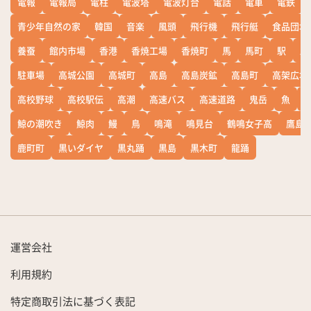
電報
電報局
電柱
電波塔
電波灯台
電話
電車
電鉄
青少年自然の家
韓国
音楽
風頭
飛行機
飛行艇
食品団地
養蚕
館内市場
香港
香焼工場
香焼町
馬
馬町
駅
駅
駐車場
高城公園
高城町
高島
高島炭鉱
高島町
高架広場
高校野球
高校駅伝
高潮
高速バス
高速道路
鬼岳
魚
鯨の潮吹き
鯨肉
鰻
鳥
鳴滝
鳴見台
鶴鳴女子高
鷹島
鹿町町
黒いダイヤ
黒丸踊
黒島
黒木町
龍踊
運営会社
利用規約
特定商取引法に基づく表記