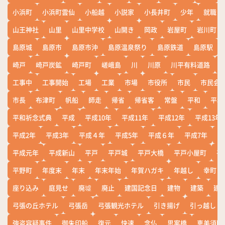
小浜町
小浜町雲仙
小船越
小説家
小長井町
少年
就職
山王神社
山里
山里中学校
山開き
岡政
岩屋町
岩川町
島原城
島原市
島原市沖
島原温泉祭り
島原鉄道
島原駅
崎戸
崎戸炭鉱
崎戸町
嵯峨島
川
川原
川平有料道路
工事中
工事開始
工場
工業
市場
市役所
市民
市民会
市長
布津町
帆船
師走
帰省
帰省客
常盤
平和
平和
平和祈念式典
平成
平成10年
平成11年
平成12年
平成13年
平成2年
平成3年
平成４年
平成5年
平成６年
平成7年
平
平成元年
平成新山
平戸
平戸城
平戸大橋
平戸小屋町
平
平野町
年度末
年末
年末年始
年賀ハガキ
年越し
幸町
座り込み
庭見せ
廃墟
廃止
建国記念日
建物
建築
建
弓張の丘ホテル
弓張岳
弓張観光ホテル
引き揚げ
引っ越し
強盗容疑事件
御朱印船
復元
快速
念仏
思案橋
恵美須町