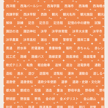
西洋館
西海パールシー
西海学園
西海市
西海橋
西海橋水
西諌早駅
西諫早駅
西鉄
観光
観光名所
観光施設
観光船
解体
訓練
記念
記念日
記念館
記憶の中の建物
試験
諏訪の池
諏訪神社
諫早
諫早体育館
諫早大水害
諫早市
諫早農業
諫早高校
諸谷
警察
警察官
護岸工事
象
豪
貫通
貯水率
貯蔵基地
貴重映像
賑町
赤ちゃん
赤レンガ
起工式
路線
路線バス
路線変更
路面凍結
路面電車
車
軟式テニス
転換
軽自動車
追悼
退治
送電鉄塔
通勤
造船
進水
遊び
遊園地
遊覧船
運休
運動会
道しるべ
遣唐使
遣唐使船
遣欧少年使節
選挙
遺跡・史跡・文化財
都大路
鄭成功
配備
酒造
重油
野母半島
野母崎
野母
野球部
野良猫
野鳥
金の卵
金メダリスト
金山銀山
釜山
針尾
釣り
鉄道
鉄道事故
銀嶺
銀座
銀行
銃撃
銅座