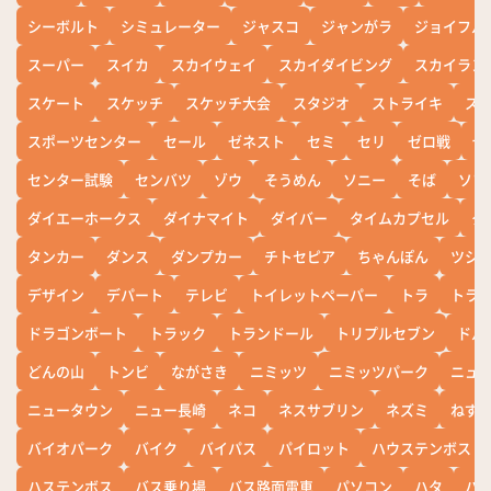
シーボルト
シミュレーター
ジャスコ
ジャンがラ
ジョイフル
スーパー
スイカ
スカイウェイ
スカイダイビング
スカイラン
スケート
スケッチ
スケッチ大会
スタジオ
ストライキ
ス
スポーツセンター
セール
ゼネスト
セミ
セリ
ゼロ戦
ぜ
センター試験
センバツ
ゾウ
そうめん
ソニー
そば
ソフ
ダイエーホークス
ダイナマイト
ダイバー
タイムカプセル
タ
タンカー
ダンス
ダンプカー
チトセピア
ちゃんぽん
ツシ
デザイン
デパート
テレビ
トイレットペーパー
トラ
トラ
ドラゴンボート
トラック
トランドール
トリプルセブン
ドル
どんの山
トンビ
ながさき
ニミッツ
ニミッツパーク
ニュ
ニュータウン
ニュー長崎
ネコ
ネスサブリン
ネズミ
ねず
バイオパーク
バイク
バイパス
パイロット
ハウステンボス
ハステンボス
バス乗り場
バス路面電車
パソコン
ハタ
ハ