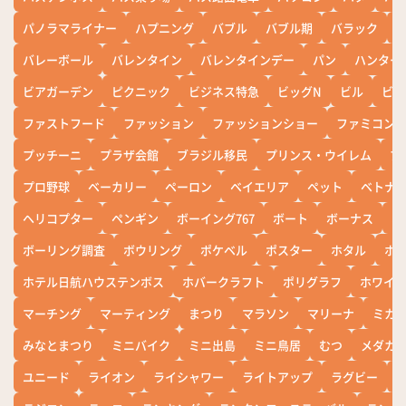
パノラマライナー
ハプニング
バブル
バブル期
バラック
バレーボール
バレンタイン
バレンタインデー
パン
ハンター
ビアガーデン
ピクニック
ビジネス特急
ビッグN
ビル
ビワ
ファストフード
ファッション
ファッションショー
ファミコン
プッチーニ
プラザ会館
ブラジル移民
プリンス・ウイレム
ブ
プロ野球
ベーカリー
ペーロン
ベイエリア
ペット
ベトナ
ヘリコプター
ペンギン
ボーイング767
ボート
ボーナス
ホ
ボーリング調査
ボウリング
ポケベル
ポスター
ホタル
ホ
ホテル日航ハウステンボス
ホバークラフト
ポリグラフ
ホワイ
マーチング
マーティング
まつり
マラソン
マリーナ
ミカ
みなとまつり
ミニバイク
ミニ出島
ミニ鳥居
むつ
メダカ
ユニード
ライオン
ライシャワー
ライトアップ
ラグビー