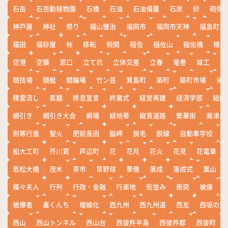
石岳
石岳動植物園
石橋
石油
石油備蓄
石炭
砂
砲弾
神戸屋
神社
祭り
福山雅治
福岡市
福岡市天神
福島町
福田
福砂屋
秋
移転
税関
稲佐
稲佐山
稲佐橋
積雪
空港
空襲
窓口
立て坑
立体交差
立春
竜巻
竣工
端
競技場
競艇
競輪場
竹ン芸
箕島町
築町
築町市場
米
精霊流し
素麺
終息宣言
終業式
経営再建
経済学部
結婚
綱引き
綱引き大会
網場
緑地帯
縦貫道路
繁華街
美津島
耐寒行進
聖火
肥前長田
脇岬
脱毛
脱線
自動車学校
船大工町
芥川賞
芦辺町
花
花月
花火
花見
花電車
若松大橋
茂木
茶市
草野球
華僑
落成
落成式
葉山
蝶々夫人
行列
行政・金融
行楽地
街並み
衝突
被爆
被爆者
裏くんち
複線化
西九州
西九州道
西友
西坂の丘
西山
西山トンネル
西山台
西彼杵半島
西彼杵郡
西彼町