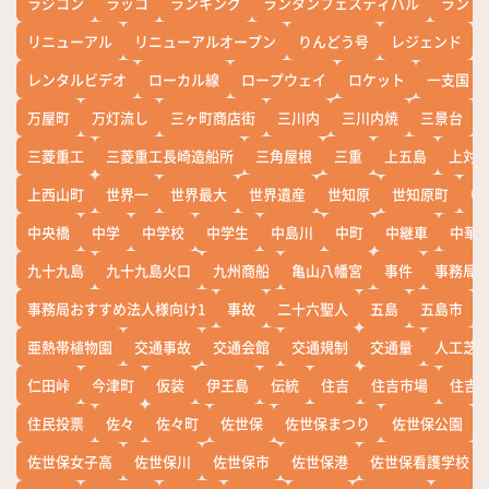
ラジコン
ラッコ
ランキング
ランタンフェスティバル
ランド
リニューアル
リニューアルオープン
りんどう号
レジェンド
レンタルビデオ
ローカル線
ロープウェイ
ロケット
一支国
万屋町
万灯流し
三ヶ町商店街
三川内
三川内焼
三景台
三菱重工
三菱重工長崎造船所
三角屋根
三重
上五島
上対
上西山町
世界一
世界最大
世界遺産
世知原
世知原町
中
中央橋
中学
中学校
中学生
中島川
中町
中継車
中華
九十九島
九十九島火口
九州商船
亀山八幡宮
事件
事務局お
事務局おすすめ法人様向け1
事故
二十六聖人
五島
五島市
亜熱帯植物園
交通事故
交通会館
交通規制
交通量
人工芝
仁田峠
今津町
仮装
伊王島
伝統
住吉
住吉市場
住吉
住民投票
佐々
佐々町
佐世保
佐世保まつり
佐世保公園
佐世保女子高
佐世保川
佐世保市
佐世保港
佐世保看護学校