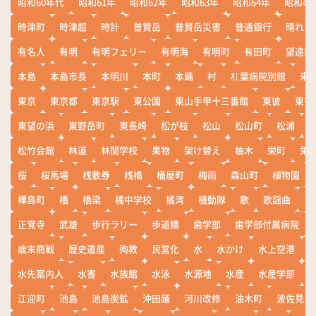
昭和60年代
昭和61年
昭和62年
昭和63年
昭和64年
昭和の
時津町
時津超
時計
普賢岳
普賢岳災害
普通銀行
晴れ
有名人
有明
有明フェリー
有明海
有明町
有田町
望遠鏡
本島
本島市長
本明川
本町
本踊
村
杠葉病院別館
来
東京
東京都
東京駅
東公園
東山手甲十三番館
東彼
東彼
東望の浜
東野岳町
東長崎
松が枝
松山
松山町
松浦
松竹会館
林道
林間学校
果物
架け替え
柚木
栄町
栄
桜
桜馬場
桟敷券
桟橋
桶屋町
梅雨
森山町
植物園
樺島町
橋
橋梁
橘中学校
橘湾
機動隊
歌
歌謡曲
歓
正覚寺
武雄
歩行ラリー
歩道橋
歯学部
歯学部付属病院
歳末商戦
歴史遺産
殉教
民営化
水
水かけ
水上空港
水先案内人
水害
水族館
水泳
水源地
水産
水産学部
江迎町
池島
池島炭鉱
沖田踊
河川改修
油木町
波佐見