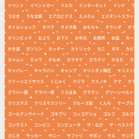
イベント
イベントカー
イルカ
インターネット
インド
ウ
うなぎ
うな太郎
エアロビクス
えぷろん
エミネントスラック
オイルショック
オペラ
オメガ局
おもちゃ
オランダ
オラ
オリンピック
お上り
お下り
お中元
お旅所
お盆
カール
かき道
ガソリン
カッター
カトリック
カニ
ガネ
カピバ
カメムシ
カメラ
かもめ
カラオケ
カラクリ
かるた
カレ
キャバレー
キャラバン
キャンプ
キリシタン弾圧
キリスト教
クイーンエリザベス
くじゃく
クジラ
クスノキ
クマ
クラ
グラバー園
グラバー邸
ぐらばあ
グラマン
グリーンベルト
クリスマス
クリスマスツリー
クルーズ船
くんち
ケーブル
ゴールデンウイーク
ゴキブリ
コッコデショ
ゴルフ
ゴルフ場
コンテスト
コンビニ
コンピュータ
ザ・なが
ザ・ベストテン
さじき
サッカー
サニー
サファリ
ザボン
サル
サンアイ