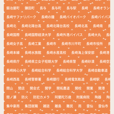
鍛冶屋町
鎌田町
長与
長与町
長与駅
長崎
長崎オランダ
長崎サファリパーク
長崎の鐘
長崎バイオパーク
長崎バイパス
長崎北
長崎北陽台高
長崎北陽台高校
長崎北高
長崎南
長
長崎国際
長崎国際経済大学
長崎外港バイパス
長崎大丸
長崎
長崎女子高
長崎工業
長崎市
長崎市川平町
長崎市役所
長
長崎本線
長崎水族館
長崎水産高校
長崎海上保安部
長崎港
長崎県庁
長崎県立女子短期大学
長崎県警
長崎砂漠
長崎空港
長崎純心大学
長崎総合科学
長崎総合科学大学
長崎自動車道
長崎西高
長崎警察署
長崎銀行
長崎電気軌道
長崎駅
長崎
閉山
閉店
開会式
開学
開拓農道
開校
開業
開港
開
間ノ瀬
防火
防犯カメラ
阿蘭陀万歳
附属病院
陶器
陶器
集中豪雨
集団就職
雑誌
離島
難民
雨
雲仙
雲仙市