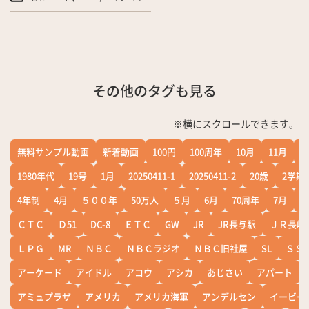
その他のタグも見る
※横にスクロールできます。
無料サンプル動画
新着動画
100円
100周年
10月
11月
1
1980年代
19号
1月
20250411-1
20250411-2
20歳
2学期
4年制
4月
５００年
50万人
５月
6月
70周年
7月
ＣＴＣ
Ｄ51
DC-8
ＥＴＣ
GW
JR
JR長与駅
ＪＲ長崎
ＬＰＧ
MR
ＮＢＣ
ＮＢＣラジオ
ＮＢＣ旧社屋
SL
ＳＳ
アーケード
アイドル
アコウ
アシカ
あじさい
アパート
アミュプラザ
アメリカ
アメリカ海軍
アンデルセン
イービー