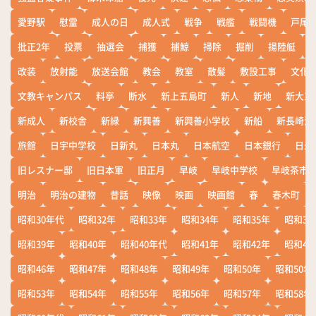
愛野駅
慰霊
成人の日
成人式
戦争
戦艦
戦闘機
戸尾
批正2年
投票
抽選会
捕獲
捕鯨
掃除
掘削
揚陸艇
改装
放射能
放送会館
教会
教室
散髪
敷設工事
文化
文教キャンパス
料亭
断水
新上五島町
新人
新地
新大工
新成人
新校舎
新緑
新興善
新興善小学校
新船
新長崎漁
旅館
日宇中学校
日新丸
日本丸
日本航空
日本銀行
日米
旧レスナー邸
旧日本軍
旧正月
早岐
早岐中学校
早岐茶市
明治
明治の建物
昔話
映像
映画
映画館
春
春木町
昭和30年代
昭和32年
昭和33年
昭和34年
昭和35年
昭和36
昭和39年
昭和40年
昭和40年代
昭和41年
昭和42年
昭和43
昭和46年
昭和47年
昭和48年
昭和49年
昭和50年
昭和50年
昭和53年
昭和54年
昭和55年
昭和56年
昭和57年
昭和58年