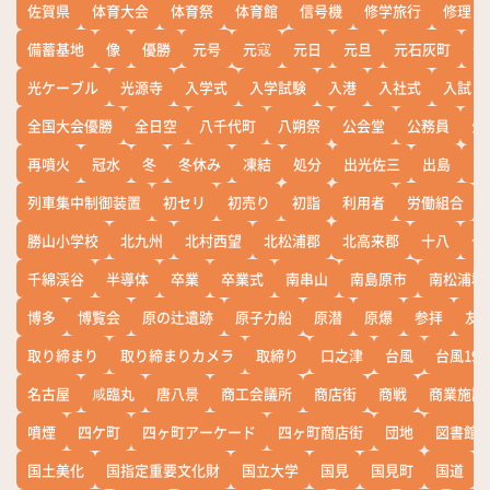
佐賀県
体育大会
体育祭
体育館
信号機
修学旅行
修理
備蓄基地
像
優勝
元号
元寇
元日
元旦
元石灰町
元
光ケーブル
光源寺
入学式
入学試験
入港
入社式
入試
全国大会優勝
全日空
八千代町
八朔祭
公会堂
公務員
公
再噴火
冠水
冬
冬休み
凍結
処分
出光佐三
出島
出
列車集中制御装置
初セリ
初売り
初詣
利用者
労働組合
勝山小学校
北九州
北村西望
北松浦郡
北高来郡
十八
十
千綿渓谷
半導体
卒業
卒業式
南串山
南島原市
南松浦郡
博多
博覧会
原の辻遺跡
原子力船
原潜
原爆
参拝
友
取り締まり
取り締まりカメラ
取締り
口之津
台風
台風19
名古屋
咸臨丸
唐八景
商工会議所
商店街
商戦
商業施設
噴煙
四ケ町
四ヶ町アーケード
四ヶ町商店街
団地
図書館
国土美化
国指定重要文化財
国立大学
国見
国見町
国道