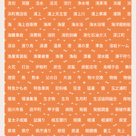
洗切
洞窟
活水
活況
流行
浄水場
浅茅湾
浜屋
浜屋
浜町商店街
浦上
浦上天主堂
浦上川
浦上車庫
浦頭
浩宮
海
海上自衛隊
海岸
海星
海水浴
海水浴場
海洋掘削船
海難事故
消費税
消防
消防訓練
液化石油ガス
深江町
淵
渓谷
渡り鳥
渦潮
温泉
港
湯の里
準急
溶岩ドーム
漁業実習船
漁業被害
漁港
漁船
漂着
潜水艦
潮干狩り
火花
灯台
炉粕町
炭住
炭鉱
炭鉱住宅
烏帽子岳
無印
煙突
熊
熊本
父の日
片淵
牛
物々交換
物価
物価高
特急かもめ
特急車両
犯科帳
狂言
猛暑
猿
玉之浦町
環境
環濠集落
生き物
生月
生月町
生活協同組合
用地売
田川市長
田平町
甲子園
病院
発掘
発掘調査
発破作業
皇太子成婚
盆踊り
相互銀行
相撲
相浦
相浦町
県営
県境
県庁
県庁通り
県短
県道
眼鏡橋
着工
矢上
矢