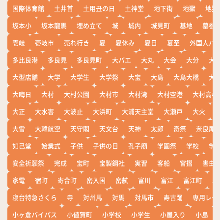
国際体育館
土井首
土用丑の日
土神堂
地下街
地獄
地獄
坂本小
坂本龍馬
埋め立て
城
城内
城見町
基地
墓参
壱岐
壱岐市
売れ行き
夏
夏休み
夏日
夏至
外国人バ
多比良港
多良見
多良見町
大バエ
大丸
大会
大分
大
大型店舗
大学
大学生
大学祭
大宝
大島
大島大橋
大
大晦日
大村
大村公園
大村市
大村湾
大村空港
大村高校
大正
大水害
大波止
大浜町
大浦天主堂
大瀬戸
大火
大雪
大韓航空
天守閣
天文台
天神
太郎
奇祭
奈良尾
如己堂
始業式
子供
子供の日
孔子廟
学園祭
学校
学
安全祈願祭
完成
宝町
宝製鋼社
実習
客船
宮摺
害虫
家電
宿町
寄合町
密入国
密航
富川
富江
富江町
寒
寝台特急さくら
寺
対州馬
対馬
対馬市
寿古踊
専用レー
小ヶ倉バイパス
小値賀町
小学校
小学生
小屋入り
小島