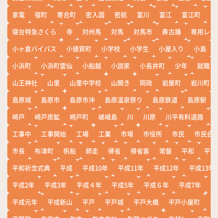
家電
宿町
寄合町
密入国
密航
富川
富江
富江町
寒
寝台特急さくら
寺
対州馬
対馬
対馬市
寿古踊
専用レー
小ヶ倉バイパス
小値賀町
小学校
小学生
小屋入り
小島
小浜町
小浜町雲仙
小船越
小説家
小長井町
少年
就職
山王神社
山里
山里中学校
山開き
岡政
岩屋町
岩川町
島原城
島原市
島原市沖
島原温泉祭り
島原鉄道
島原駅
崎戸
崎戸炭鉱
崎戸町
嵯峨島
川
川原
川平有料道路
工事中
工事開始
工場
工業
市場
市役所
市民
市民会
市長
布津町
帆船
師走
帰省
帰省客
常盤
平和
平和
平和祈念式典
平成
平成10年
平成11年
平成12年
平成13年
平成2年
平成3年
平成４年
平成5年
平成６年
平成7年
平
平成元年
平成新山
平戸
平戸城
平戸大橋
平戸小屋町
平