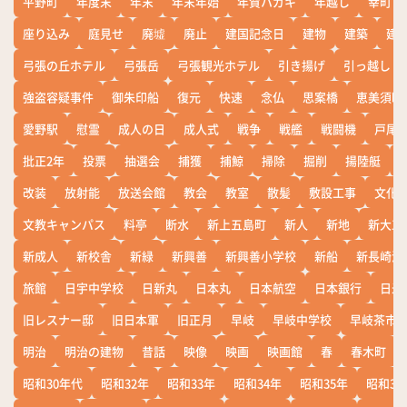
平野町
年度末
年末
年末年始
年賀ハガキ
年越し
幸町
座り込み
庭見せ
廃墟
廃止
建国記念日
建物
建築
建
弓張の丘ホテル
弓張岳
弓張観光ホテル
引き揚げ
引っ越し
強盗容疑事件
御朱印船
復元
快速
念仏
思案橋
恵美須町
愛野駅
慰霊
成人の日
成人式
戦争
戦艦
戦闘機
戸尾
批正2年
投票
抽選会
捕獲
捕鯨
掃除
掘削
揚陸艇
改装
放射能
放送会館
教会
教室
散髪
敷設工事
文化
文教キャンパス
料亭
断水
新上五島町
新人
新地
新大工
新成人
新校舎
新緑
新興善
新興善小学校
新船
新長崎漁
旅館
日宇中学校
日新丸
日本丸
日本航空
日本銀行
日米
旧レスナー邸
旧日本軍
旧正月
早岐
早岐中学校
早岐茶市
明治
明治の建物
昔話
映像
映画
映画館
春
春木町
昭和30年代
昭和32年
昭和33年
昭和34年
昭和35年
昭和36