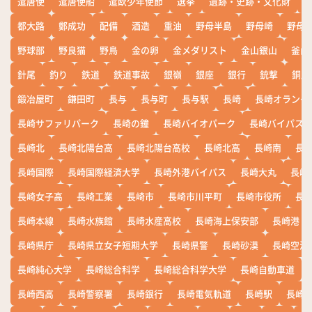
遣唐使
遣唐使船
遣欧少年使節
選挙
遺跡・史跡・文化財
都大路
鄭成功
配備
酒造
重油
野母半島
野母崎
野母
野球部
野良猫
野鳥
金の卵
金メダリスト
金山銀山
釜山
針尾
釣り
鉄道
鉄道事故
銀嶺
銀座
銀行
銃撃
銅座
鍛冶屋町
鎌田町
長与
長与町
長与駅
長崎
長崎オランダ
長崎サファリパーク
長崎の鐘
長崎バイオパーク
長崎バイパス
長崎北
長崎北陽台高
長崎北陽台高校
長崎北高
長崎南
長
長崎国際
長崎国際経済大学
長崎外港バイパス
長崎大丸
長崎
長崎女子高
長崎工業
長崎市
長崎市川平町
長崎市役所
長
長崎本線
長崎水族館
長崎水産高校
長崎海上保安部
長崎港
長崎県庁
長崎県立女子短期大学
長崎県警
長崎砂漠
長崎空港
長崎純心大学
長崎総合科学
長崎総合科学大学
長崎自動車道
長崎西高
長崎警察署
長崎銀行
長崎電気軌道
長崎駅
長崎