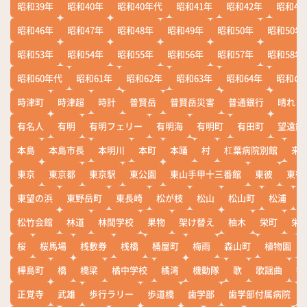
昭和39年
昭和40年
昭和40年代
昭和41年
昭和42年
昭和43
昭和46年
昭和47年
昭和48年
昭和49年
昭和50年
昭和50年
昭和53年
昭和54年
昭和55年
昭和56年
昭和57年
昭和58年
昭和60年代
昭和61年
昭和62年
昭和63年
昭和64年
昭和の
時津町
時津超
時計
普賢岳
普賢岳災害
普通銀行
晴れ
有名人
有明
有明フェリー
有明海
有明町
有田町
望遠鏡
本島
本島市長
本明川
本町
本踊
村
杠葉病院別館
来
東京
東京都
東京駅
東公園
東山手甲十三番館
東彼
東彼
東望の浜
東野岳町
東長崎
松が枝
松山
松山町
松浦
松竹会館
林道
林間学校
果物
架け替え
柚木
栄町
栄
桜
桜馬場
桟敷券
桟橋
桶屋町
梅雨
森山町
植物園
樺島町
橋
橋梁
橘中学校
橘湾
機動隊
歌
歌謡曲
歓
正覚寺
武雄
歩行ラリー
歩道橋
歯学部
歯学部付属病院