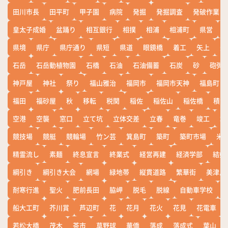
田川市長
田平町
甲子園
病院
発掘
発掘調査
発破作業
皇太子成婚
盆踊り
相互銀行
相撲
相浦
相浦町
県営
県境
県庁
県庁通り
県短
県道
眼鏡橋
着工
矢上
矢
石岳
石岳動植物園
石橋
石油
石油備蓄
石炭
砂
砲弾
神戸屋
神社
祭り
福山雅治
福岡市
福岡市天神
福島町
福田
福砂屋
秋
移転
税関
稲佐
稲佐山
稲佐橋
積雪
空港
空襲
窓口
立て坑
立体交差
立春
竜巻
竣工
端
競技場
競艇
競輪場
竹ン芸
箕島町
築町
築町市場
米
精霊流し
素麺
終息宣言
終業式
経営再建
経済学部
結婚
綱引き
綱引き大会
網場
緑地帯
縦貫道路
繁華街
美津島
耐寒行進
聖火
肥前長田
脇岬
脱毛
脱線
自動車学校
船大工町
芥川賞
芦辺町
花
花月
花火
花見
花電車
若松大橋
茂木
茶市
草野球
華僑
落成
落成式
葉山