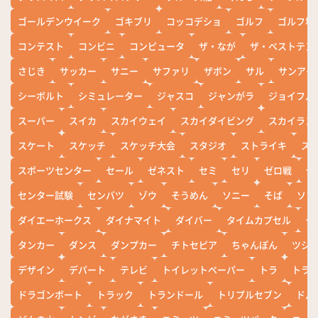
ゴールデンウイーク
ゴキブリ
コッコデショ
ゴルフ
ゴルフ場
コンテスト
コンビニ
コンピュータ
ザ・なが
ザ・ベストテン
さじき
サッカー
サニー
サファリ
ザボン
サル
サンアイ
シーボルト
シミュレーター
ジャスコ
ジャンがラ
ジョイフル
スーパー
スイカ
スカイウェイ
スカイダイビング
スカイラン
スケート
スケッチ
スケッチ大会
スタジオ
ストライキ
ス
スポーツセンター
セール
ゼネスト
セミ
セリ
ゼロ戦
ぜ
センター試験
センバツ
ゾウ
そうめん
ソニー
そば
ソフ
ダイエーホークス
ダイナマイト
ダイバー
タイムカプセル
タ
タンカー
ダンス
ダンプカー
チトセピア
ちゃんぽん
ツシ
デザイン
デパート
テレビ
トイレットペーパー
トラ
トラ
ドラゴンボート
トラック
トランドール
トリプルセブン
ドル