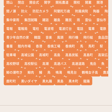
閉山
閉店
開会式
開学
開拓農道
開校
開業
開港
開
間ノ瀬
防火
防犯カメラ
阿蘭陀万歳
附属病院
陶器
陶器
集中豪雨
集団就職
雑誌
離島
難民
雨
雲仙
雲仙市
電報
電報局
電柱
電波塔
電波灯台
電話
電車
電鉄
青少年自然の家
韓国
音楽
風頭
飛行機
飛行艇
食品団地
養蚕
館内市場
香港
香焼工場
香焼町
馬
馬町
駅
駅
駐車場
高城公園
高城町
高島
高島炭鉱
高島町
高架広場
高校野球
高校駅伝
高潮
高速バス
高速道路
鬼岳
魚
鯨の潮吹き
鯨肉
鰻
鳥
鳴滝
鳴見台
鶴鳴女子高
鷹島
鹿町町
黒いダイヤ
黒丸踊
黒島
黒木町
龍踊