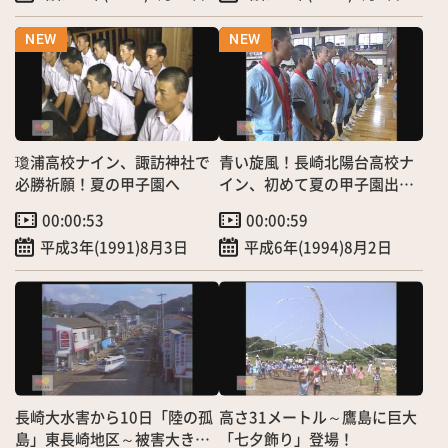
瓊浦高校ナイン、諏訪神社で
青い旋風！長崎北陽台高校ナ
必勝祈願！夏の甲子園へ
イン、初めて夏の甲子園出場
へ！
00:00:53
00:00:59
平成3年(1991)8月3日
平成6年(1994)8月2日
長崎大水害から10日「陸の孤
高さ31メートル～鷹島に巨大
島」東長崎地区～被害大きく
「七夕飾り」登場！