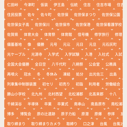
仁田峠
今津町
仮装
伊王島
伝統
住吉
住吉市場
住吉
住民投票
佐々
佐々町
佐世保
佐世保まつり
佐世保公園
佐世保女子高
佐世保川
佐世保市
佐世保港
佐世保看護学校
佐賀県
体育大会
体育祭
体育館
信号機
修学旅行
修理
備蓄基地
像
優勝
元号
元寇
元日
元旦
元石灰町
元
光ケーブル
光源寺
入学式
入学試験
入港
入社式
入試
全国大会優勝
全日空
八千代町
八朔祭
公会堂
公務員
公
再噴火
冠水
冬
冬休み
凍結
処分
出光佐三
出島
出
列車集中制御装置
初セリ
初売り
初詣
利用者
労働組合
勝山小学校
北九州
北村西望
北松浦郡
北高来郡
十八
十
千綿渓谷
半導体
卒業
卒業式
南串山
南島原市
南松浦郡
博多
博覧会
原の辻遺跡
原子力船
原潜
原爆
参拝
友
取り締まり
取り締まりカメラ
取締り
口之津
台風
台風19