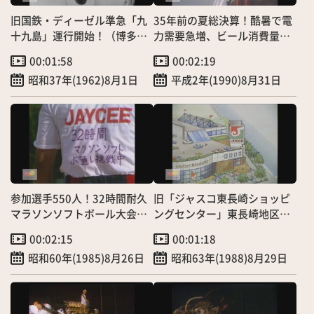
旧国鉄・ディーゼル準急「九
35年前の夏総決算！酷暑で電
十九島」運行開始！（博多～
力需要急増、ビール消費量ウ
伊万里間）
ナギのぼり
00:01:58
00:02:19
昭和37年(1962)8月1日
平成2年(1990)8月31日
参加選手550人！32時間耐久
旧「ジャスコ東長崎ショッピ
マラソンソフトボール大会～
ングセンター」東長崎地区に
193イニングス、「ＪCチーム
進出へ
00:02:15
00:01:18
303－284 市民チーム」
昭和60年(1985)8月26日
昭和63年(1988)8月29日