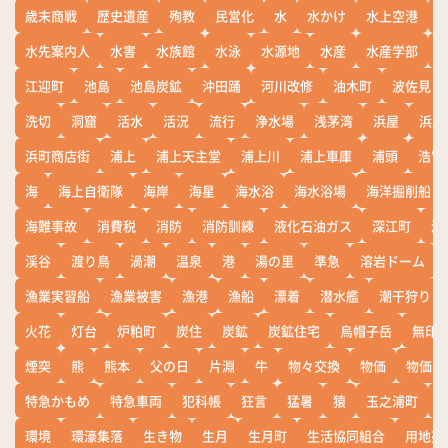
歳末商戦
歴史遺産
殉教
民営化
水
水かけ
水上空港
水先案内人
水害
水族館
水泳
水源地
水産
水産学部
江迎町
池島
池島炭鉱
沖田踊
河川改修
油木町
波佐見
洗切
洞窟
活水
活況
流行
浄水場
浅茅湾
浜屋
浜屋
浜町商店街
浦上
浦上天主堂
浦上川
浦上車庫
浦頭
浩宮
海
海上自衛隊
海岸
海星
海水浴
海水浴場
海洋掘削船
海難事故
消費税
消防
消防訓練
液化石油ガス
深江町
淵
渓谷
渡り鳥
渦潮
温泉
港
湯の里
準急
溶岩ドーム
漁業実習船
漁業被害
漁港
漁船
漂着
潜水艦
潮干狩り
火花
灯台
炉粕町
炭住
炭鉱
炭鉱住宅
烏帽子岳
無印
煙突
熊
熊本
父の日
片淵
牛
物々交換
物価
物価高
特急かもめ
特急車両
犯科帳
狂言
猛暑
猿
玉之浦町
環境
環濠集落
生き物
生月
生月町
生活協同組合
用地売