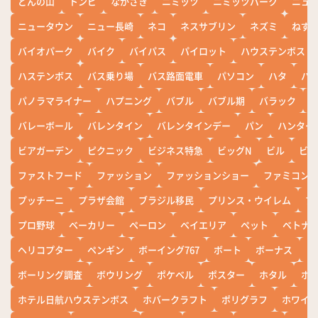
どんの山
トンビ
ながさき
ニミッツ
ニミッツパーク
ニュ
ニュータウン
ニュー長崎
ネコ
ネスサブリン
ネズミ
ねず
バイオパーク
バイク
バイパス
パイロット
ハウステンボス
ハステンボス
バス乗り場
バス路面電車
パソコン
ハタ
ハ
パノラマライナー
ハプニング
バブル
バブル期
バラック
バレーボール
バレンタイン
バレンタインデー
パン
ハンター
ビアガーデン
ピクニック
ビジネス特急
ビッグN
ビル
ビワ
ファストフード
ファッション
ファッションショー
ファミコン
プッチーニ
プラザ会館
ブラジル移民
プリンス・ウイレム
ブ
プロ野球
ベーカリー
ペーロン
ベイエリア
ペット
ベトナ
ヘリコプター
ペンギン
ボーイング767
ボート
ボーナス
ホ
ボーリング調査
ボウリング
ポケベル
ポスター
ホタル
ホ
ホテル日航ハウステンボス
ホバークラフト
ポリグラフ
ホワイ