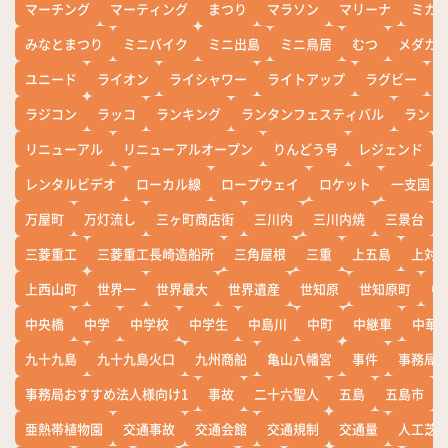
マーチング
マーティング
まつり
マラソン
マリーナ
ミカ
みなとまつり
ミニバイク
ミニ出島
ミニ鳥居
むつ
メダカ
ユニード
ライオン
ライシャワー
ライトアップ
ラグビー
ラジコン
ラッコ
ランキング
ランタンフェスティバル
ランド
リニューアル
リニューアルオープン
りんどう号
レジェンド
レンタルビデオ
ローカル線
ロープウェイ
ロケット
一支国
万屋町
万灯流し
三ヶ町商店街
三川内
三川内焼
三景台
三菱重工
三菱重工長崎造船所
三角屋根
三重
上五島
上対
上西山町
世界一
世界最大
世界遺産
世知原
世知原町
中
中央橋
中学
中学校
中学生
中島川
中町
中継車
中華
九十九島
九十九島火口
九州商船
亀山八幡宮
事件
事務局お
事務局おすすめ法人様向け1
事故
二十六聖人
五島
五島市
亜熱帯植物園
交通事故
交通会館
交通規制
交通量
人工芝