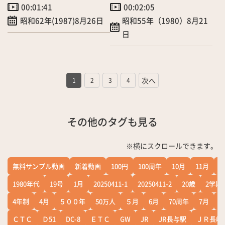
00:01:41
00:02:05
昭和62年(1987)8月26日
昭和55年（1980）8月21
日
1
2
3
4
その他のタグも見る
※横にスクロールできます。
無料サンプル動画
新着動画
100円
100周年
10月
11月
1
1980年代
19号
1月
20250411-1
20250411-2
20歳
2学期
4年制
4月
５００年
50万人
５月
6月
70周年
7月
ＣＴＣ
Ｄ51
DC-8
ＥＴＣ
GW
JR
JR長与駅
ＪＲ長崎