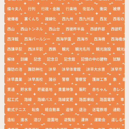
蝶々夫人
行列
行政・金融
行楽地
街並み
衝突
被爆
被爆者
裏くんち
複線化
西九州
西九州道
西友
西坂の丘
西山
西山トンネル
西山台
西彼杵半島
西彼杵郡
西彼町
西洋館
西海パールシー
西海学園
西海市
西海橋
西海橋水
西諌早駅
西諫早駅
西鉄
観光
観光名所
観光施設
観光船
解体
訓練
記念
記念日
記念館
記憶の中の建物
試験
諏訪の池
諏訪神社
諫早
諫早体育館
諫早大水害
諫早市
諫早農業
諫早高校
諸谷
警察
警察官
護岸工事
象
豪
貫通
貯水率
貯蔵基地
貴重映像
賑町
赤ちゃん
赤レンガ
起工式
路線
路線バス
路線変更
路面凍結
路面電車
車
軟式テニス
転換
軽自動車
追悼
退治
送電鉄塔
通勤
造船
進水
遊び
遊園地
遊覧船
運休
運動会
道しるべ