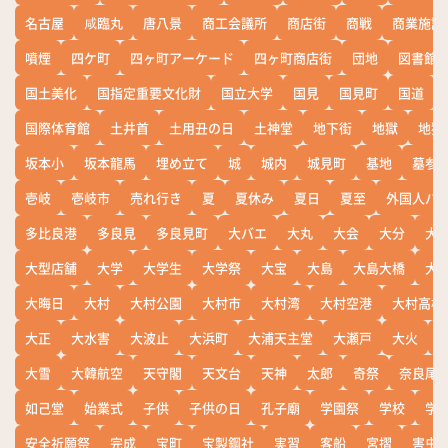
名古屋
咸臨丸
唐八景
商工会議所
商店街
商戦
商業施設
噴煙
四ケ町
四ヶ町アーケード
四ヶ町商店街
団地
図書館
国土美化
国指定重要文化財
国立大学
国見
国見町
国道
国際体育館
土井首
土用丑の日
土神堂
地下街
地獄
地獄
坂本小
坂本龍馬
埋め立て
城
城内
城見町
基地
墓参
壱岐
壱岐市
売れ行き
夏
夏休み
夏日
夏至
外国人バ
多比良港
多良見
多良見町
大バエ
大丸
大会
大分
大
大型店舗
大学
大学生
大学祭
大宝
大島
大島大橋
大
大晦日
大村
大村公園
大村市
大村湾
大村空港
大村高校
大正
大水害
大波止
大浜町
大浦天主堂
大瀬戸
大火
大雪
大韓航空
天守閣
天文台
天神
太郎
奇祭
奈良尾
如己堂
始業式
子供
子供の日
孔子廟
学園祭
学校
学
安全祈願祭
完成
宝町
宝製鋼社
実習
客船
宮摺
害虫