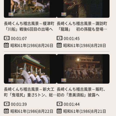
長崎くんち稽古風景～榎津町
長崎くんち稽古風景～諏訪町
「川船」戦後6回目の出場へ
「龍踊」 初の孫龍も登場
へ！
00:01:07
00:01:45
昭和61年(1986)8月26日
昭和61年(1986)8月28日
長崎くんち稽古風景～新大工
長崎くんち稽古風景～賑町、
町「曳壇尻」重さ5トン、総ヒ
初の「恵美須船」披露へ
ノキ作りの新造
00:01:39
00:01:44
昭和61年(1986)8月22日
昭和61年(1986)8月21日