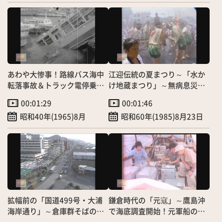
あわや大惨事！路線バス海中
江迎伝統の夏まつり～「水か
転落事故＆トラック電停乗り
け地蔵まつり」～無病息災、
上げ事故～幸いケガ人なし
家内安全を祈願
00:01:29
00:01:46
昭和40年(1965)8月
昭和60年(1985)8月23日
拡幅前の「国道499号・大浦
鎌倉時代の「元寇」～鷹島沖
海岸通り」～倉庫群そばの抜
で海底調査開始！元軍船の遺
け道も？！
物は？ 昭和のTVニュース