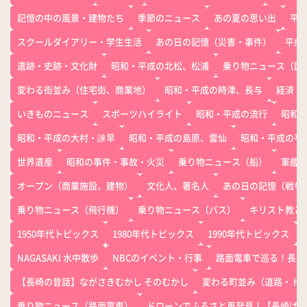
記憶の中の風景・建物たち
季節のニュース
あの夏の思い出
平
スクールダイアリー・学生生活
あの日の記憶（災害・事件）
平成
遺跡・史跡・文化財
昭和・平成の北松、松浦
乗り物ニュース（国
変わる街並み（住宅街、商業地）
昭和・平成の時津、長与
経済
いきものニュース
スポーツハイライト
昭和・平成の流行
昭和
昭和・平成の大村・諫早
昭和・平成の島原、雲仙
昭和・平成の平
世界遺産
昭和の事件・事故・火災
乗り物ニュース（船）
軍艦
オープン（商業施設、建物）
文化人、著名人
あの日の記憶（戦争
乗り物ニュース（飛行機）
乗り物ニュース（バス）
キリスト教と
1950年代トピックス
1980年代トピックス
1990年代トピックス
NAGASAKI 水中散歩
NBCのイベント・行事
路面電車で巡る！長崎
【長崎の昔話】ながさきむかし そのむかし
変わる町並み（道路・ト
乗り物ニュース（路面電車）
ドローンでふるさと再発見！【長崎ばー