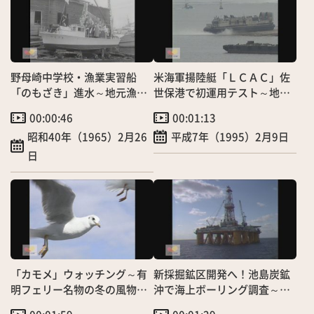
野母崎中学校・漁業実習船
米海軍揚陸艇「ＬＣＡＣ」佐
「のもざき」進水～地元漁協
世保港で初運用テスト～地下
が子供たちにプレゼント！
鉄車内並みの騒音
00:00:46
00:01:13
昭和40年（1965）2月26
平成7年（1995）2月9日
日
「カモメ」ウォッチング～有
新採掘鉱区開発へ！池島炭鉱
明フェリー名物の冬の風物
沖で海上ボーリング調査～第
詩
五白竜投入