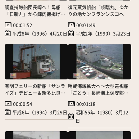
調査捕鯨船団長崎へ！母船
復元蒸気帆船「咸臨丸」ゆか
「日新丸」から鯨肉荷揚げ＆
りの地サンフランシスコへ
船内一般公開も
00:01:52
00:01:49
平成8年（1996）4月20日
平成2年（1990）3月23日
有明フェリーの新船「サンラ
哨戒海域拡大へ〜大型巡視船
イズ」デビュー＆新多比良港
「ごとう」長崎海上保安部に
ターミナル落成
初配備！
00:00:54
00:01:18
平成6年（1994）3月29日
昭和55年（1980）3月12
日