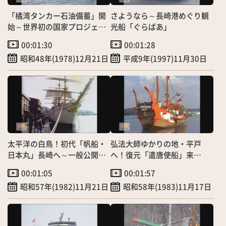
「橘湾タンカー石油備蓄」開
さようなら～長崎港めぐり観
始～世界初の国家プロジェク
光船「ぐらばあ」
ト始動！
00:01:30
00:01:28
昭和48年(1978)12月21日
平成9年(1997)11月30日
太平洋の白鳥！初代「帆船・
弘法大師ゆかりの地・平戸
日本丸」長崎へ～一般公開に
へ！復元「遣唐使船」来
2500人
航
00:01:05
00:01:57
昭和57年(1982)11月21日
昭和58年(1983)11月17日