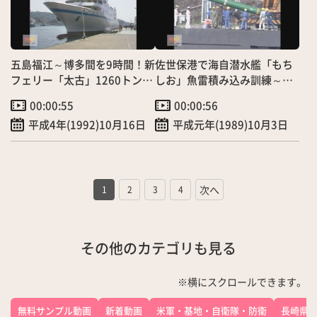
五島福江～博多間を9時間！新
佐世保港で海自潜水艦「もち
フェリー「太古」1260トン就
しお」魚雷積み込み訓練～日
航へ
米共同演習の一環
00:00:55
00:00:56
平成4年(1992)10月16日
平成元年(1989)10月3日
1
2
3
4
その他のカテゴリも見る
※横にスクロールできます。
無料サンプル動画
新着動画
米軍・基地・自衛隊・防衛
長崎県