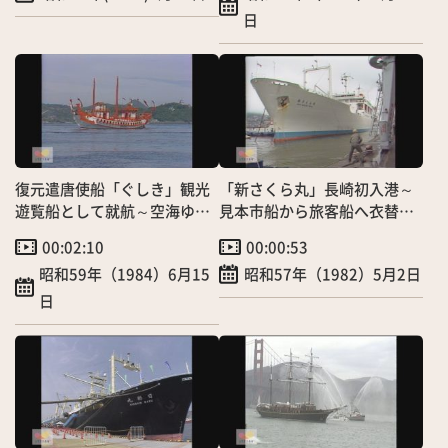
日
復元遣唐使船「ぐしき」観光
「新さくら丸」長崎初入港～
遊覧船として就航～空海ゆか
見本市船から旅客船へ衣替
りの地・平戸
え！
00:02:10
00:00:53
昭和59年（1984）6月15
昭和57年（1982）5月2日
日