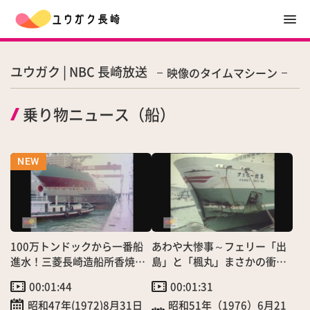
ユウガク | NBC 長崎放送
映像のタイムマシーン
乗り物ニュース（船）
100万トンドックから一番船
あわや大惨事～フェリー「出
進水！三菱長崎造船所香焼工
島」と「楓丸」まさかの衝突
場
事故
00:01:44
00:01:31
昭和47年(1972)8月31日
昭和51年（1976）6月21