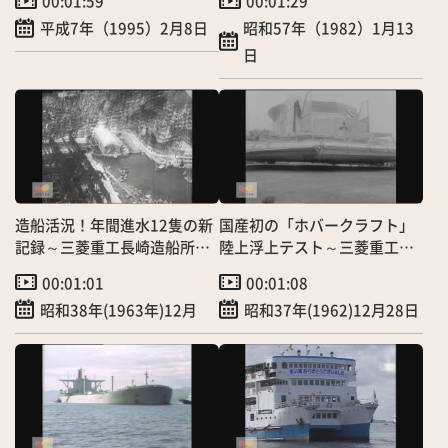
00:01:59
00:01:29
平成7年（1995）2月8日
昭和57年（1982）1月13
日
造船活況！年間進水12隻の新
国産初の「ホバークラフト」
記録～三菱重工長崎造船所
陸上浮上テスト～三菱重工長
【昭和のTVニュース】
崎造船所
00:01:01
00:01:08
昭和38年(1963年)12月
昭和37年(1962)12月28日