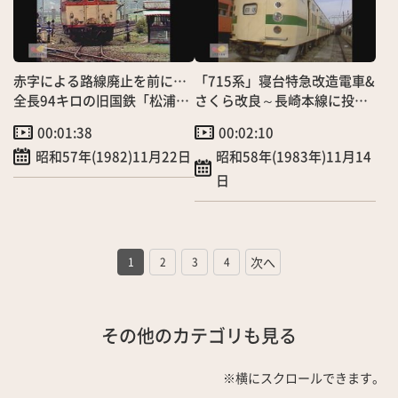
赤字による路線廃止を前に…
「715系」寝台特急改造電車&
全長94キロの旧国鉄「松浦
さくら改良～長崎本線に投入
線」を行く
へ
00:01:38
00:02:10
昭和57年(1982)11月22日
昭和58年(1983年)11月14
日
1
2
3
4
その他のカテゴリも見る
※横にスクロールできます。