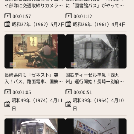
イ部隊に交通取締りカメラ搭
に「図書館バス」がやってき
載
た！
00:01:57
00:01:12
昭和37年（1962）5月2日
昭和36年（1961）4月4日
長崎県内も「ゼネスト」突
国鉄ディーゼル準急「西九
入！バス、路面電車、国鉄列
州」運行開始！長崎ー別府間
車が大規模ストップ
を５時間で結ぶ
00:01:05
00:00:51
昭和49年（1974）4月11
昭和39年（1964）4月10
日
日