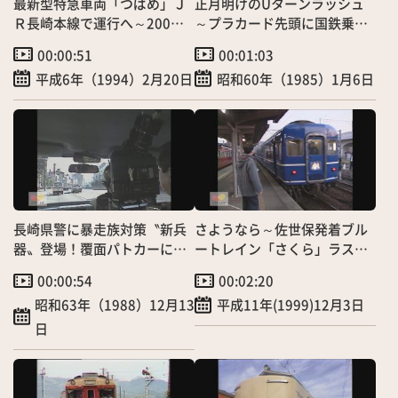
最新型特急車両「つばめ」Ｊ
正月明けのUターンラッシュ
Ｒ長崎本線で運行へ～200人
～プラカード先頭に国鉄乗車
招待され試乗会実施！
待ち整理！
00:00:51
00:01:03
平成6年（1994）2月20日
昭和60年（1985）1月6日
長崎県警に暴走族対策〝新兵
さようなら～佐世保発着ブル
器〟登場！覆面パトカーに追
ートレイン「さくら」ラスト
跡撮影カメラ「スーパーア
ラン
00:00:54
00:02:20
イ」配備
昭和63年（1988）12月13
平成11年(1999)12月3日
日