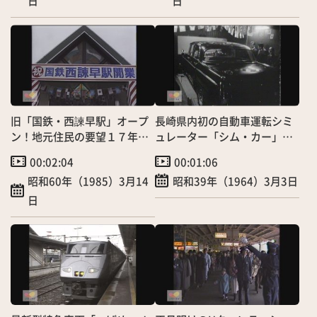
日
日
旧「国鉄・西諫早駅」オープ
長崎県内初の自動車運転シミ
ン！地元住民の要望１７年ぶ
ュレーター「シム・カー」登
りに実現
場～愛宕自動車学校が導
00:02:04
00:01:06
入！ 貴重映像
昭和60年（1985）3月14
昭和39年（1964）3月3日
日