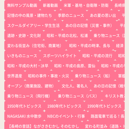
無料サンプル動画
新着動画
米軍・基地・自衛隊・防衛
長崎県
記憶の中の風景・建物たち
季節のニュース
あの夏の思い出
平
スクールダイアリー・学生生活
あの日の記憶（災害・事件）
平成
遺跡・史跡・文化財
昭和・平成の北松、松浦
乗り物ニュース（国
変わる街並み（住宅街、商業地）
昭和・平成の時津、長与
経済
いきものニュース
スポーツハイライト
昭和・平成の流行
昭和
昭和・平成の大村・諫早
昭和・平成の島原、雲仙
昭和・平成の平
世界遺産
昭和の事件・事故・火災
乗り物ニュース（船）
軍艦
オープン（商業施設、建物）
文化人、著名人
あの日の記憶（戦争
乗り物ニュース（飛行機）
乗り物ニュース（バス）
キリスト教と
1950年代トピックス
1980年代トピックス
1990年代トピックス
NAGASAKI 水中散歩
NBCのイベント・行事
路面電車で巡る！長崎
【長崎の昔話】ながさきむかし そのむかし
変わる町並み（道路・ト