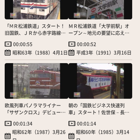
「ⅯＲ松浦鉄道」スタート！
ＭＲ松浦鉄道「大学前駅」オ
旧国鉄、ＪＲから赤字路線の
ープン～地元の要望に応えて
松浦線引き継ぐ
設置
00:00:55
00:00:52
昭和63年（1988）4月1日
平成3年（1991）3月16日
欧風列車パノラマライナー
朝の「国鉄ビジネス快速列
「サザンクロス」デビュー！
車」スタート！佐世保－長崎
定員153人の団体専用
間を１時間半～サラリーマン
00:01:34
00:01:14
に好評
昭和62年（1987）3月26
昭和60年（1985）3月14