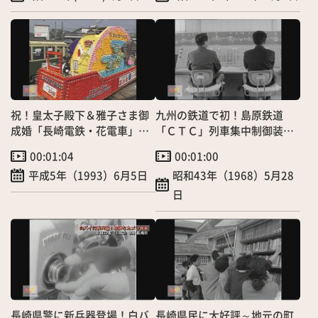
祝！皇太子殿下＆雅子さま御
九州の鉄道で初！島原鉄道
成婚「長崎電鉄・花電車」走
「ＣＴＣ」列車集中制御装置
行
を導入
00:01:04
00:01:00
平成5年（1993）6月5日
昭和43年（1968）5月28
日
長崎県警に新兵器登場！白バ
長崎県民に大好評～地元の町