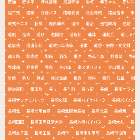
貫通
貯水率
貯蔵基地
貴重映像
賑町
赤ちゃん
赤レンガ
起工式
路線
路線バス
路線変更
路面凍結
路面電車
車
軟式テニス
転換
軽自動車
追悼
退治
送電鉄塔
通勤
造船
進水
遊び
遊園地
遊覧船
運休
運動会
道しるべ
遣唐使
遣唐使船
遣欧少年使節
選挙
遺跡・史跡・文化財
都大路
鄭成功
配備
酒造
重油
野母半島
野母崎
野母
野球部
野良猫
野鳥
金の卵
金メダリスト
金山銀山
釜山
針尾
釣り
鉄道
鉄道事故
銀嶺
銀座
銀行
銃撃
銅座
鍛冶屋町
鎌田町
長与
長与町
長与駅
長崎
長崎オランダ
長崎サファリパーク
長崎の鐘
長崎バイオパーク
長崎バイパス
長崎北
長崎北陽台高
長崎北陽台高校
長崎北高
長崎南
長
長崎国際
長崎国際経済大学
長崎外港バイパス
長崎大丸
長崎
長崎女子高
長崎工業
長崎市
長崎市川平町
長崎市役所
長