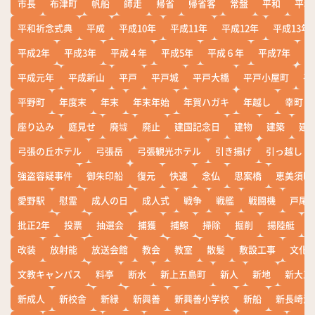
市長
布津町
帆船
師走
帰省
帰省客
常盤
平和
平和
平和祈念式典
平成
平成10年
平成11年
平成12年
平成13年
平成2年
平成3年
平成４年
平成5年
平成６年
平成7年
平
平成元年
平成新山
平戸
平戸城
平戸大橋
平戸小屋町
平
平野町
年度末
年末
年末年始
年賀ハガキ
年越し
幸町
座り込み
庭見せ
廃墟
廃止
建国記念日
建物
建築
建
弓張の丘ホテル
弓張岳
弓張観光ホテル
引き揚げ
引っ越し
強盗容疑事件
御朱印船
復元
快速
念仏
思案橋
恵美須町
愛野駅
慰霊
成人の日
成人式
戦争
戦艦
戦闘機
戸尾
批正2年
投票
抽選会
捕獲
捕鯨
掃除
掘削
揚陸艇
改装
放射能
放送会館
教会
教室
散髪
敷設工事
文化
文教キャンパス
料亭
断水
新上五島町
新人
新地
新大工
新成人
新校舎
新緑
新興善
新興善小学校
新船
新長崎漁