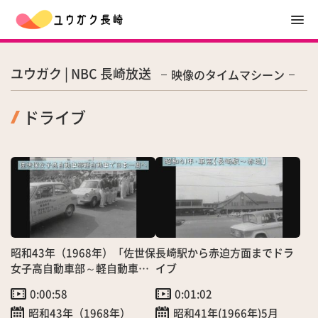
ユウガク | NBC 長崎放送
映像のタイムマシーン
ドライブ
昭和43年（1968年）「佐世保
長崎駅から赤迫方面までドラ
女子高自動車部～軽自動車で
イブ
日本一周へ～」（7/24）
0:00:58
0:01:02
昭和43年（1968年）
昭和41年(1966年)5月