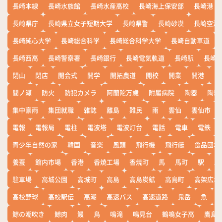
長崎本線
長崎水族館
長崎水産高校
長崎海上保安部
長崎港
長崎県庁
長崎県立女子短期大学
長崎県警
長崎砂漠
長崎空港
長崎純心大学
長崎総合科学
長崎総合科学大学
長崎自動車道
長崎西高
長崎警察署
長崎銀行
長崎電気軌道
長崎駅
長崎
閉山
閉店
開会式
開学
開拓農道
開校
開業
開港
開
間ノ瀬
防火
防犯カメラ
阿蘭陀万歳
附属病院
陶器
陶器
集中豪雨
集団就職
雑誌
離島
難民
雨
雲仙
雲仙市
電報
電報局
電柱
電波塔
電波灯台
電話
電車
電鉄
青少年自然の家
韓国
音楽
風頭
飛行機
飛行艇
食品団地
養蚕
館内市場
香港
香焼工場
香焼町
馬
馬町
駅
駅
駐車場
高城公園
高城町
高島
高島炭鉱
高島町
高架広場
高校野球
高校駅伝
高潮
高速バス
高速道路
鬼岳
魚
鯨の潮吹き
鯨肉
鰻
鳥
鳴滝
鳴見台
鶴鳴女子高
鷹島