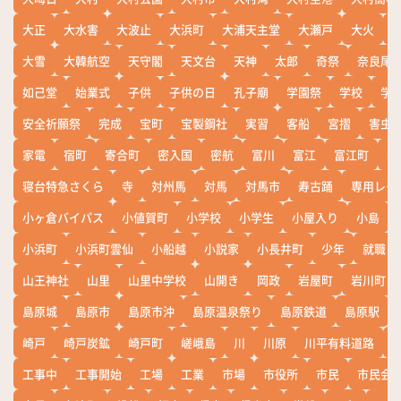
大正
大水害
大波止
大浜町
大浦天主堂
大瀬戸
大火
大雪
大韓航空
天守閣
天文台
天神
太郎
奇祭
奈良尾
如己堂
始業式
子供
子供の日
孔子廟
学園祭
学校
学
安全祈願祭
完成
宝町
宝製鋼社
実習
客船
宮摺
害虫
家電
宿町
寄合町
密入国
密航
富川
富江
富江町
寒
寝台特急さくら
寺
対州馬
対馬
対馬市
寿古踊
専用レー
小ヶ倉バイパス
小値賀町
小学校
小学生
小屋入り
小島
小浜町
小浜町雲仙
小船越
小説家
小長井町
少年
就職
山王神社
山里
山里中学校
山開き
岡政
岩屋町
岩川町
島原城
島原市
島原市沖
島原温泉祭り
島原鉄道
島原駅
崎戸
崎戸炭鉱
崎戸町
嵯峨島
川
川原
川平有料道路
工事中
工事開始
工場
工業
市場
市役所
市民
市民会