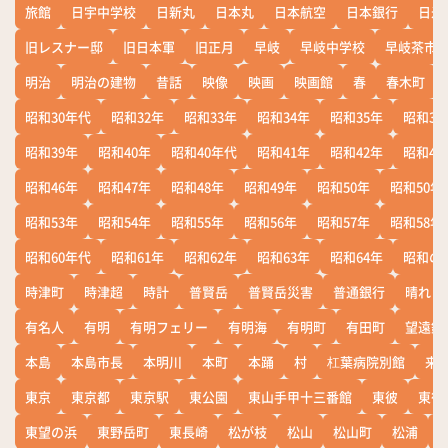
旅館
日宇中学校
日新丸
日本丸
日本航空
日本銀行
日米
旧レスナー邸
旧日本軍
旧正月
早岐
早岐中学校
早岐茶市
明治
明治の建物
昔話
映像
映画
映画館
春
春木町
昭和30年代
昭和32年
昭和33年
昭和34年
昭和35年
昭和36
昭和39年
昭和40年
昭和40年代
昭和41年
昭和42年
昭和43
昭和46年
昭和47年
昭和48年
昭和49年
昭和50年
昭和50年
昭和53年
昭和54年
昭和55年
昭和56年
昭和57年
昭和58年
昭和60年代
昭和61年
昭和62年
昭和63年
昭和64年
昭和の
時津町
時津超
時計
普賢岳
普賢岳災害
普通銀行
晴れ
有名人
有明
有明フェリー
有明海
有明町
有田町
望遠鏡
本島
本島市長
本明川
本町
本踊
村
杠葉病院別館
来
東京
東京都
東京駅
東公園
東山手甲十三番館
東彼
東彼
東望の浜
東野岳町
東長崎
松が枝
松山
松山町
松浦