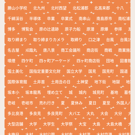
勝山小学校
北九州
北村西望
北松浦郡
北高来郡
十八
十
千綿渓谷
半導体
卒業
卒業式
南串山
南島原市
南松浦郡
博多
博覧会
原の辻遺跡
原子力船
原潜
原爆
参拝
友
取り締まり
取り締まりカメラ
取締り
口之津
台風
台風19
名古屋
咸臨丸
唐八景
商工会議所
商店街
商戦
商業施設
噴煙
四ケ町
四ヶ町アーケード
四ヶ町商店街
団地
図書館
国土美化
国指定重要文化財
国立大学
国見
国見町
国道
国際体育館
土井首
土用丑の日
土神堂
地下街
地獄
地獄
坂本小
坂本龍馬
埋め立て
城
城内
城見町
基地
墓参
壱岐
壱岐市
売れ行き
夏
夏休み
夏日
夏至
外国人バ
多比良港
多良見
多良見町
大バエ
大丸
大会
大分
大
大型店舗
大学
大学生
大学祭
大宝
大島
大島大橋
大
大晦日
大村
大村公園
大村市
大村湾
大村空港
大村高校