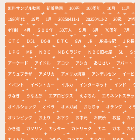
無料サンプル動画
新着動画
100円
100周年
10月
11月
1
1980年代
19号
1月
20250411-1
20250411-2
20歳
2学期
4年制
4月
５００年
50万人
５月
6月
70周年
7月
ＣＴＣ
Ｄ51
DC-8
ＥＴＣ
GW
JR
JR長与駅
ＪＲ長崎
ＬＰＧ
MR
ＮＢＣ
ＮＢＣラジオ
ＮＢＣ旧社屋
SL
ＳＳ
アーケード
アイドル
アコウ
アシカ
あじさい
アパート
アミュプラザ
アメリカ
アメリカ海軍
アンデルセン
イービー
イベント
イベントカー
イルカ
インターネット
インド
ウ
うなぎ
うな太郎
エアロビクス
えぷろん
エミネントスラック
オイルショック
オペラ
オメガ局
おもちゃ
オランダ
オラ
オリンピック
お上り
お下り
お中元
お旅所
お盆
カール
かき道
ガソリン
カッター
カトリック
カニ
ガネ
カピバ
カメムシ
カメラ
かもめ
カラオケ
カラクリ
かるた
カレ