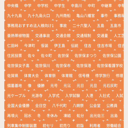
中央橋
中学
中学校
中学生
中島川
中町
中継車
中華
九十九島
九十九島火口
九州商船
亀山八幡宮
事件
事務局お
事務局おすすめ法人様向け1
事故
二十六聖人
五島
五島市
亜熱帯植物園
交通事故
交通会館
交通規制
交通量
人工芝
仁田峠
今津町
仮装
伊王島
伝統
住吉
住吉市場
住吉
住民投票
佐々
佐々町
佐世保
佐世保まつり
佐世保公園
佐世保女子高
佐世保川
佐世保市
佐世保港
佐世保看護学校
佐賀県
体育大会
体育祭
体育館
信号機
修学旅行
修理
備蓄基地
像
優勝
元号
元寇
元日
元旦
元石灰町
元
光ケーブル
光源寺
入学式
入学試験
入港
入社式
入試
全国大会優勝
全日空
八千代町
八朔祭
公会堂
公務員
公
再噴火
冠水
冬
冬休み
凍結
処分
出光佐三
出島
出
列車集中制御装置
初セリ
初売り
初詣
利用者
労働組合