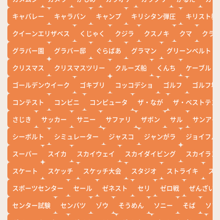
キャバレー
キャラバン
キャンプ
キリシタン弾圧
キリスト教
クイーンエリザベス
くじゃく
クジラ
クスノキ
クマ
クラ
グラバー園
グラバー邸
ぐらばあ
グラマン
グリーンベルト
クリスマス
クリスマスツリー
クルーズ船
くんち
ケーブル
ゴールデンウイーク
ゴキブリ
コッコデショ
ゴルフ
ゴルフ場
コンテスト
コンビニ
コンピュータ
ザ・なが
ザ・ベストテン
さじき
サッカー
サニー
サファリ
ザボン
サル
サンアイ
シーボルト
シミュレーター
ジャスコ
ジャンがラ
ジョイフル
スーパー
スイカ
スカイウェイ
スカイダイビング
スカイラン
スケート
スケッチ
スケッチ大会
スタジオ
ストライキ
ス
スポーツセンター
セール
ゼネスト
セリ
ゼロ戦
ぜんざい
センター試験
センバツ
ゾウ
そうめん
ソニー
そば
ソフ