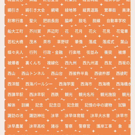
綱引き
綱引き大会
網場
緑地帯
縦貫道路
繁華街
美津島
耐寒行進
聖火
肥前長田
脇岬
脱毛
脱線
自動車学校
船大工町
芥川賞
芦辺町
花
花月
花火
花見
花電車
若松大橋
茂木
茶市
草野球
華僑
落成
落成式
葉山
蝶々夫人
行列
行政・金融
行楽地
街並み
衝突
被爆
被爆者
裏くんち
複線化
西九州
西九州道
西友
西坂の丘
西山
西山トンネル
西山台
西彼杵半島
西彼杵郡
西彼町
西洋館
西海パールシー
西海学園
西海市
西海橋
西海橋水
西諌早駅
西諫早駅
西鉄
観光
観光名所
観光施設
観光船
解体
訓練
記念
記念日
記念館
記憶の中の建物
試験
諏訪の池
諏訪神社
諫早
諫早体育館
諫早大水害
諫早市
諫早農業
諫早高校
諸谷
警察
警察官
護岸工事
象
豪