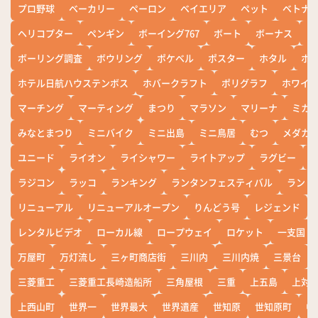
プロ野球
ベーカリー
ペーロン
ベイエリア
ペット
ベトナ
ヘリコプター
ペンギン
ボーイング767
ボート
ボーナス
ホ
ボーリング調査
ボウリング
ポケベル
ポスター
ホタル
ホ
ホテル日航ハウステンボス
ホバークラフト
ポリグラフ
ホワイ
マーチング
マーティング
まつり
マラソン
マリーナ
ミカ
みなとまつり
ミニバイク
ミニ出島
ミニ鳥居
むつ
メダカ
ユニード
ライオン
ライシャワー
ライトアップ
ラグビー
ラジコン
ラッコ
ランキング
ランタンフェスティバル
ランド
リニューアル
リニューアルオープン
りんどう号
レジェンド
レンタルビデオ
ローカル線
ロープウェイ
ロケット
一支国
万屋町
万灯流し
三ヶ町商店街
三川内
三川内焼
三景台
三菱重工
三菱重工長崎造船所
三角屋根
三重
上五島
上対
上西山町
世界一
世界最大
世界遺産
世知原
世知原町
中