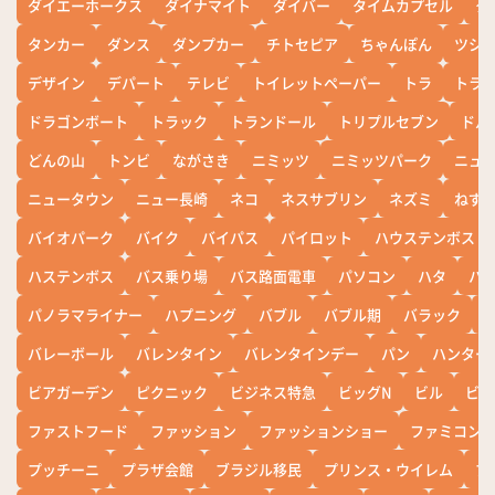
ダイエーホークス
ダイナマイト
ダイバー
タイムカプセル
タ
タンカー
ダンス
ダンプカー
チトセピア
ちゃんぽん
ツシ
デザイン
デパート
テレビ
トイレットペーパー
トラ
トラ
ドラゴンボート
トラック
トランドール
トリプルセブン
ドル
どんの山
トンビ
ながさき
ニミッツ
ニミッツパーク
ニュ
ニュータウン
ニュー長崎
ネコ
ネスサブリン
ネズミ
ねず
バイオパーク
バイク
バイパス
パイロット
ハウステンボス
ハステンボス
バス乗り場
バス路面電車
パソコン
ハタ
ハ
パノラマライナー
ハプニング
バブル
バブル期
バラック
バレーボール
バレンタイン
バレンタインデー
パン
ハンター
ビアガーデン
ピクニック
ビジネス特急
ビッグN
ビル
ビワ
ファストフード
ファッション
ファッションショー
ファミコン
プッチーニ
プラザ会館
ブラジル移民
プリンス・ウイレム
ブ