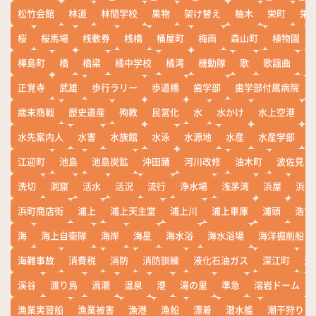
松竹会館
林道
林間学校
果物
架け替え
柚木
栄町
栄
桜
桜馬場
桟敷券
桟橋
桶屋町
梅雨
森山町
植物園
樺島町
橋
橋梁
橘中学校
橘湾
機動隊
歌
歌謡曲
歓
正覚寺
武雄
歩行ラリー
歩道橋
歯学部
歯学部付属病院
歳末商戦
歴史遺産
殉教
民営化
水
水かけ
水上空港
水先案内人
水害
水族館
水泳
水源地
水産
水産学部
江迎町
池島
池島炭鉱
沖田踊
河川改修
油木町
波佐見
洗切
洞窟
活水
活況
流行
浄水場
浅茅湾
浜屋
浜屋
浜町商店街
浦上
浦上天主堂
浦上川
浦上車庫
浦頭
浩宮
海
海上自衛隊
海岸
海星
海水浴
海水浴場
海洋掘削船
海難事故
消費税
消防
消防訓練
液化石油ガス
深江町
淵
渓谷
渡り鳥
渦潮
温泉
港
湯の里
準急
溶岩ドーム
漁業実習船
漁業被害
漁港
漁船
漂着
潜水艦
潮干狩り