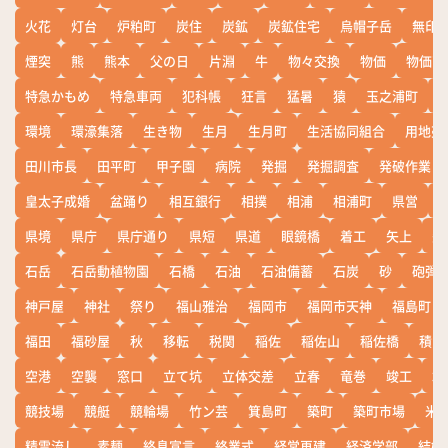
火花
灯台
炉粕町
炭住
炭鉱
炭鉱住宅
烏帽子岳
無印
煙突
熊
熊本
父の日
片淵
牛
物々交換
物価
物価高
特急かもめ
特急車両
犯科帳
狂言
猛暑
猿
玉之浦町
環境
環濠集落
生き物
生月
生月町
生活協同組合
用地売
田川市長
田平町
甲子園
病院
発掘
発掘調査
発破作業
皇太子成婚
盆踊り
相互銀行
相撲
相浦
相浦町
県営
県境
県庁
県庁通り
県短
県道
眼鏡橋
着工
矢上
矢
石岳
石岳動植物園
石橋
石油
石油備蓄
石炭
砂
砲弾
神戸屋
神社
祭り
福山雅治
福岡市
福岡市天神
福島町
福田
福砂屋
秋
移転
税関
稲佐
稲佐山
稲佐橋
積雪
空港
空襲
窓口
立て坑
立体交差
立春
竜巻
竣工
端
競技場
競艇
競輪場
竹ン芸
箕島町
築町
築町市場
米
精霊流し
素麺
終息宣言
終業式
経営再建
経済学部
結婚