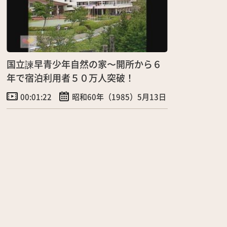
国立諫早青少年自然の家〜開所から６
年で宿泊利用者５０万人突破！
00:01:22
昭和60年（1985）5月13日