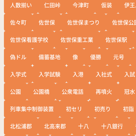
人数揃い
仁田峠
今津町
仮装
伊王
佐々町
佐世保
佐世保まつり
佐世保公
佐世保看護学校
佐世保重工業
佐世保駅
偽ドル
備蓄基地
像
優勝
元号
入学式
入学試験
入港
入社式
入試
公園
公園橋
公衆電話
再噴火
冠水
列車集中制御装置
初セリ
初売り
初詣
北松浦郡
北高来郡
十八
十八銀行