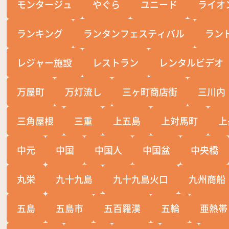
モンタージュ
やぐら
ユニード
ライオ
ランキング
ランタンフェスティバル
ラン
レジャー施設
レストラン
レンタルビデオ
万屋町
万灯流し
三ヶ町商店街
三川内
三角屋根
三重
上五島
上対馬町
上
中元
中国
中国人
中国盆
中央橋
丸栄
九十九島
九十九島火口
九州商船
五島
五島市
五百羅漢
五輪
亜熱帯