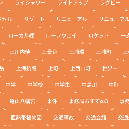
ン
ライシャワー
ライトアップ
ラグビー
ドセル
リゾート
リニューアル
リニューア
ローカル線
ロープウェイ
ロケット
一
三川内焼
三景台
三浦環
三浦町
三
岳
上海航路
上町
上西山町
世界一
中学
中学校
中学生
中島川
中町
亀山八幡宮
事件
事務局おすすめ3
事
亜熱帯植物園
交通事故
交通会館
交通