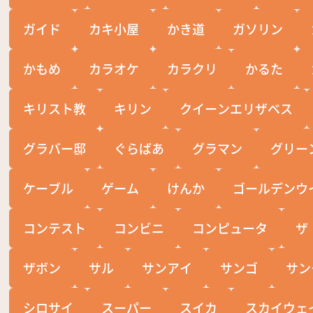
ガイド
カキ小屋
かき道
ガソリン
かもめ
カラオケ
カラクリ
かるた
キリスト教
キリン
クイーンエリザベス
グラバー邸
ぐらばあ
グラマン
グリー
ケーブル
ゲーム
けんか
ゴールデンウ
コンテスト
コンビニ
コンピュータ
ザ
ザボン
サル
サンアイ
サンゴ
サン
シロサイ
スーパー
スイカ
スカイウェ