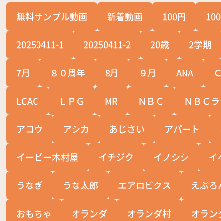
無料サンプル動画
新着動画
100円
10
20250411-1
20250411-2
20歳
2学期
7月
８０周年
8月
９月
ANA
LCAC
ＬＰＧ
MR
ＮＢＣ
ＮＢＣラ
アコウ
アシカ
あじさい
アパート
イービー木村屋
イチジク
イノシシ
イ
うなぎ
うな太郎
エアロビクス
えぷろ
おもちゃ
オランダ
オランダ村
オラン