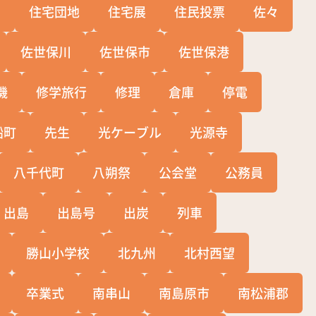
宅
住宅団地
住宅展
住民投票
佐々
佐世保川
佐世保市
佐世保港
機
修学旅行
修理
倉庫
停電
船町
先生
光ケーブル
光源寺
八千代町
八朔祭
公会堂
公務員
出島
出島号
出炭
列車
勝山小学校
北九州
北村西望
卒業式
南串山
南島原市
南松浦郡