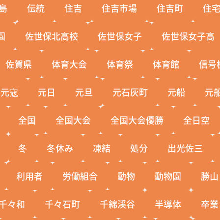
島
伝統
住吉
住吉市場
住吉町
住
園
佐世保北高校
佐世保女子
佐世保女子高
佐賀県
体育大会
体育祭
体育館
信号
元寇
元日
元旦
元石灰町
元船
元
全国
全国大会
全国大会優勝
全日空
冬
冬休み
凍結
処分
出光佐三
利用者
労働組合
動物
動物園
勝山
千々和
千々石町
千綿渓谷
半導体
卒業