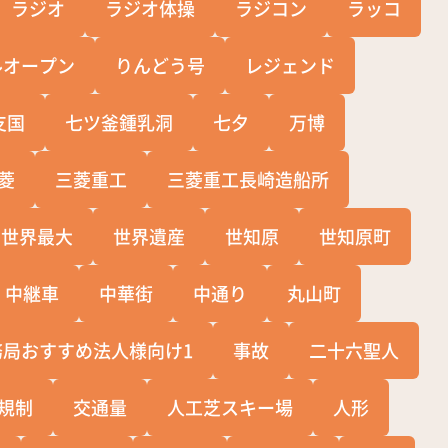
ラジオ
ラジオ体操
ラジコン
ラッコ
ルオープン
りんどう号
レジェンド
支国
七ツ釜鍾乳洞
七夕
万博
菱
三菱重工
三菱重工長崎造船所
世界最大
世界遺産
世知原
世知原町
中継車
中華街
中通り
丸山町
務局おすすめ法人様向け1
事故
二十六聖人
規制
交通量
人工芝スキー場
人形