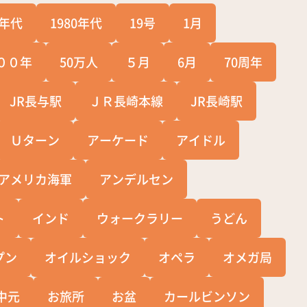
0年代
1980年代
19号
1月
００年
50万人
５月
6月
70周年
JR長与駅
ＪＲ長崎本線
JR長崎駅
Ｕターン
アーケード
アイドル
アメリカ海軍
アンデルセン
ト
インド
ウォークラリー
うどん
プン
オイルショック
オペラ
オメガ局
中元
お旅所
お盆
カールビンソン