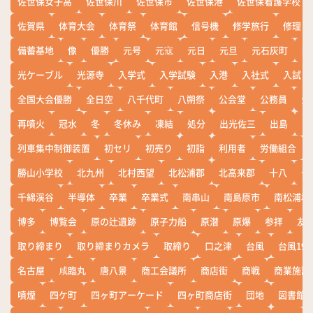
佐世保女子高
佐世保川
佐世保市
佐世保港
佐世保看護学校
佐賀県
体育大会
体育祭
体育館
信号機
修学旅行
修理
備蓄基地
像
優勝
元号
元寇
元日
元旦
元石灰町
元
光ケーブル
光源寺
入学式
入学試験
入港
入社式
入試
全国大会優勝
全日空
八千代町
八朔祭
公会堂
公務員
公
再噴火
冠水
冬
冬休み
凍結
処分
出光佐三
出島
出
列車集中制御装置
初セリ
初売り
初詣
利用者
労働組合
勝山小学校
北九州
北村西望
北松浦郡
北高来郡
十八
十
千綿渓谷
半導体
卒業
卒業式
南串山
南島原市
南松浦郡
博多
博覧会
原の辻遺跡
原子力船
原潜
原爆
参拝
友
取り締まり
取り締まりカメラ
取締り
口之津
台風
台風19
名古屋
咸臨丸
唐八景
商工会議所
商店街
商戦
商業施設
噴煙
四ケ町
四ヶ町アーケード
四ヶ町商店街
団地
図書館