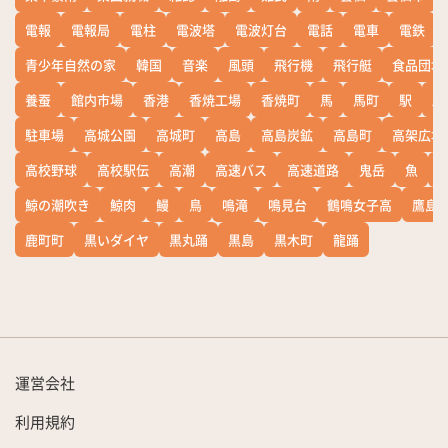
電報
電報局
電柱
電波塔
電波灯台
電話
電車
電鉄
青少年自然の家
韓国
音楽
風頭
飛行機
飛行艇
食品団地
養蚕
館内市場
香港
香焼工場
香焼町
馬
馬町
駅
駅
駐車場
高城公園
高城町
高島
高島炭鉱
高島町
高架広場
高校野球
高校駅伝
高潮
高速バス
高速道路
鬼岳
魚
鯨の潮吹き
鯨肉
鰻
鳥
鳴滝
鳴見台
鶴鳴女子高
鷹島
鹿町町
黒いダイヤ
黒丸踊
黒島
黒木町
龍踊
運営会社
利用規約