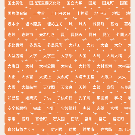
国土美化
国指定重要文化財
国立大学
国見
国見町
国道
国際体育館
土井首
土用丑の日
土神堂
地下街
地獄
地獄
坂本小
坂本龍馬
埋め立て
城
城内
城見町
基地
墓参
壱岐
壱岐市
売れ行き
夏
夏休み
夏日
夏至
外国人バ
多比良港
多良見
多良見町
大バエ
大丸
大会
大分
大
大型店舗
大学
大学生
大学祭
大宝
大島
大島大橋
大
大晦日
大村
大村公園
大村市
大村湾
大村空港
大村高校
大正
大水害
大波止
大浜町
大浦天主堂
大瀬戸
大火
大雪
大韓航空
天守閣
天文台
天神
太郎
奇祭
奈良尾
如己堂
始業式
子供
子供の日
孔子廟
学園祭
学校
学
安全祈願祭
完成
宝町
宝製鋼社
実習
客船
宮摺
害虫
家電
宿町
寄合町
密入国
密航
富川
富江
富江町
寒
寝台特急さくら
寺
対州馬
対馬
対馬市
寿古踊
専用レー