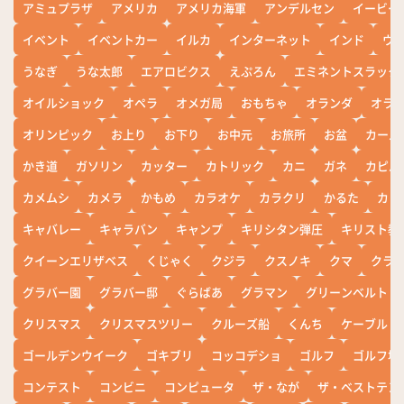
アミュプラザ
アメリカ
アメリカ海軍
アンデルセン
イービー
イベント
イベントカー
イルカ
インターネット
インド
ウ
うなぎ
うな太郎
エアロビクス
えぷろん
エミネントスラック
オイルショック
オペラ
オメガ局
おもちゃ
オランダ
オラ
オリンピック
お上り
お下り
お中元
お旅所
お盆
カール
かき道
ガソリン
カッター
カトリック
カニ
ガネ
カピバ
カメムシ
カメラ
かもめ
カラオケ
カラクリ
かるた
カレ
キャバレー
キャラバン
キャンプ
キリシタン弾圧
キリスト教
クイーンエリザベス
くじゃく
クジラ
クスノキ
クマ
クラ
グラバー園
グラバー邸
ぐらばあ
グラマン
グリーンベルト
クリスマス
クリスマスツリー
クルーズ船
くんち
ケーブル
ゴールデンウイーク
ゴキブリ
コッコデショ
ゴルフ
ゴルフ場
コンテスト
コンビニ
コンピュータ
ザ・なが
ザ・ベストテン