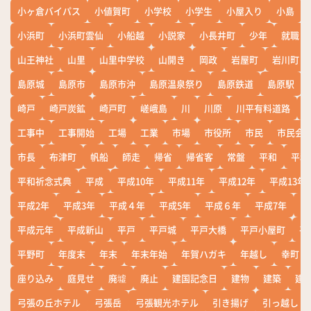
小ヶ倉バイパス
小値賀町
小学校
小学生
小屋入り
小島
小浜町
小浜町雲仙
小船越
小説家
小長井町
少年
就職
山王神社
山里
山里中学校
山開き
岡政
岩屋町
岩川町
島原城
島原市
島原市沖
島原温泉祭り
島原鉄道
島原駅
崎戸
崎戸炭鉱
崎戸町
嵯峨島
川
川原
川平有料道路
工事中
工事開始
工場
工業
市場
市役所
市民
市民会
市長
布津町
帆船
師走
帰省
帰省客
常盤
平和
平和
平和祈念式典
平成
平成10年
平成11年
平成12年
平成13年
平成2年
平成3年
平成４年
平成5年
平成６年
平成7年
平
平成元年
平成新山
平戸
平戸城
平戸大橋
平戸小屋町
平
平野町
年度末
年末
年末年始
年賀ハガキ
年越し
幸町
座り込み
庭見せ
廃墟
廃止
建国記念日
建物
建築
建
弓張の丘ホテル
弓張岳
弓張観光ホテル
引き揚げ
引っ越し