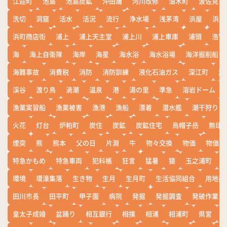
江迎町
池島
池島炭鉱
沖田踊
河川改修
油木町
波佐見
洗切
洞窟
活水
活況
流行
浄水場
浅茅湾
浜屋
浜屋
浜町商店街
浦上
浦上天主堂
浦上川
浦上車庫
浦頭
浩宮
海
海上自衛隊
海岸
海星
海水浴
海水浴場
海洋掘削船
海難事故
消費税
消防
消防訓練
液化石油ガス
深江町
淵
渓谷
渡り鳥
渦潮
温泉
港
湯の里
準急
溶岩ドーム
漁業実習船
漁業被害
漁港
漁船
漂着
潜水艦
潮干狩り
火花
灯台
炉粕町
炭住
炭鉱
炭鉱住宅
烏帽子岳
無印
煙突
熊
熊本
父の日
片淵
牛
物々交換
物価
物価高
特急かもめ
特急車両
犯科帳
狂言
猛暑
猿
玉之浦町
環境
環濠集落
生き物
生月
生月町
生活協同組合
用地売
田川市長
田平町
甲子園
病院
発掘
発掘調査
発破作業
皇太子成婚
盆踊り
相互銀行
相撲
相浦
相浦町
県営