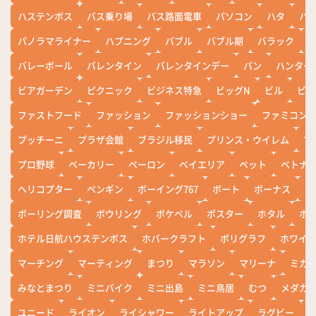
ハステンボス
バス乗り場
バス路面電車
パソコン
ハタ
ハ
パノラマライナー
ハプニング
バブル
バブル期
バラック
バレーボール
バレンタイン
バレンタインデー
パン
ハンター
ビアガーデン
ピクニック
ビジネス特急
ビッグN
ビル
ビワ
ファストフード
ファッション
ファッションショー
ファミコン
プッチーニ
プラザ会館
ブラジル移民
プリンス・ウイレム
ブ
プロ野球
ベーカリー
ペーロン
ベイエリア
ペット
ベトナ
ヘリコプター
ペンギン
ボーイング767
ボート
ボーナス
ホ
ボーリング調査
ボウリング
ポケベル
ポスター
ホタル
ホ
ホテル日航ハウステンボス
ホバークラフト
ポリグラフ
ホワイ
マーチング
マーティング
まつり
マラソン
マリーナ
ミカ
みなとまつり
ミニバイク
ミニ出島
ミニ鳥居
むつ
メダカ
ユニード
ライオン
ライシャワー
ライトアップ
ラグビー