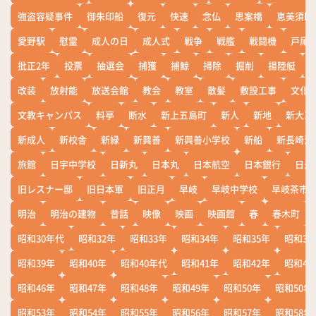
強盗容疑事件
御朱印船
復元
快速
念仏
思案橋
恵美須町
愛野駅
慰霊
成人の日
成人式
戦争
戦艦
戦闘機
戸尾
批正2年
投票
抽選会
捕獲
捕鯨
掃除
掘削
揚陸艇
改装
放射能
放送会館
教会
教室
散髪
敷設工事
文化
文教キャンパス
料亭
断水
新上五島町
新人
新地
新大工
新成人
新校舎
新緑
新興善
新興善小学校
新船
新長崎漁
旅館
日宇中学校
日新丸
日本丸
日本航空
日本銀行
日米
旧レスナー邸
旧日本軍
旧正月
早岐
早岐中学校
早岐茶市
明治
明治の建物
昔話
映像
映画
映画館
春
春木町
昭和30年代
昭和32年
昭和33年
昭和34年
昭和35年
昭和36
昭和39年
昭和40年
昭和40年代
昭和41年
昭和42年
昭和43
昭和46年
昭和47年
昭和48年
昭和49年
昭和50年
昭和50年
昭和53年
昭和54年
昭和55年
昭和56年
昭和57年
昭和58年