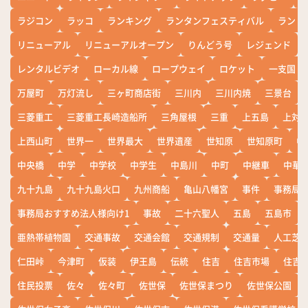
ラジコン
ラッコ
ランキング
ランタンフェスティバル
ランド
リニューアル
リニューアルオープン
りんどう号
レジェンド
レンタルビデオ
ローカル線
ロープウェイ
ロケット
一支国
万屋町
万灯流し
三ヶ町商店街
三川内
三川内焼
三景台
三菱重工
三菱重工長崎造船所
三角屋根
三重
上五島
上対
上西山町
世界一
世界最大
世界遺産
世知原
世知原町
中
中央橋
中学
中学校
中学生
中島川
中町
中継車
中華
九十九島
九十九島火口
九州商船
亀山八幡宮
事件
事務局お
事務局おすすめ法人様向け1
事故
二十六聖人
五島
五島市
亜熱帯植物園
交通事故
交通会館
交通規制
交通量
人工芝
仁田峠
今津町
仮装
伊王島
伝統
住吉
住吉市場
住吉
住民投票
佐々
佐々町
佐世保
佐世保まつり
佐世保公園