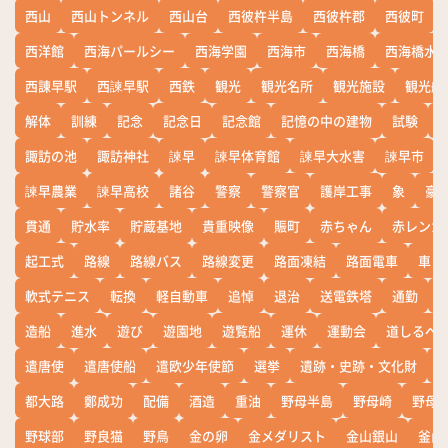
西山
西山トンネル
西山台
西彼杵半島
西彼杵郡
西彼町
西洋館
西海パールシー
西海学園
西海市
西海橋
西海橋水
西諌早駅
西諫早駅
西鉄
観光
観光名所
観光施設
観光船
解体
訓練
記念
記念日
記念館
記憶の中の建物
試験
諏訪の池
諏訪神社
諫早
諫早体育館
諫早大水害
諫早市
諫早農業
諫早高校
諸谷
警察
警察官
護岸工事
象
豪
貫通
貯水率
貯蔵基地
貴重映像
賑町
赤ちゃん
赤レンガ
起工式
路線
路線バス
路線変更
路面凍結
路面電車
車
軟式テニス
転換
軽自動車
追悼
退治
送電鉄塔
通勤
造船
進水
遊び
遊園地
遊覧船
運休
運動会
道しるべ
遣唐使
遣唐使船
遣欧少年使節
選挙
遺跡・史跡・文化財
都大路
鄭成功
配備
酒造
重油
野母半島
野母崎
野母
野球部
野良猫
野鳥
金の卵
金メダリスト
金山銀山
釜山