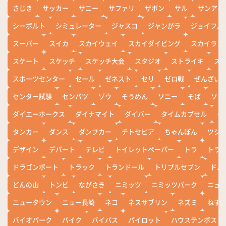
さじき
サッカー
サニー
サファリ
ザボン
サル
サンアイ
シーボルト
シミュレーター
ジャスコ
ジャンがラ
ジョイフル
スーパー
スイカ
スカイウェイ
スカイダイビング
スカイラン
スケート
スケッチ
スケッチ大会
スタジオ
ストライキ
ス
スポーツセンター
セール
ゼネスト
セリ
ゼロ戦
ぜんざい
センター試験
センバツ
ゾウ
そうめん
ソニー
そば
ソフ
ダイエーホークス
ダイナマイト
ダイバー
タイムカプセル
タ
タンカー
ダンス
ダンプカー
チトセピア
ちゃんぽん
ツシ
デザイン
デパート
テレビ
トイレットペーパー
トラ
トラ
ドラゴンボート
トラック
トランドール
トリプルセブン
ドル
どんの山
トンビ
ながさき
ニミッツ
ニミッツパーク
ニュ
ニュータウン
ニュー長崎
ネコ
ネスサブリン
ネズミ
ねず
バイオパーク
バイク
バイパス
パイロット
ハウステンボス