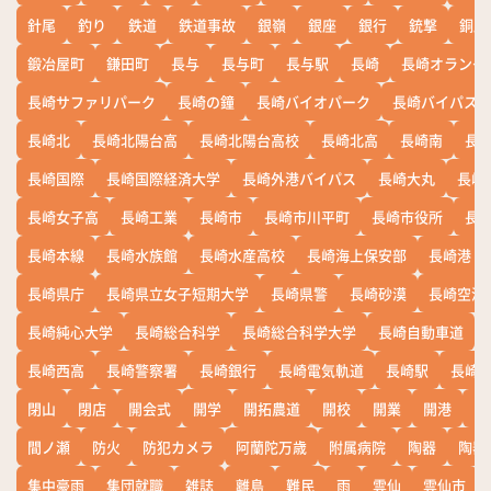
針尾
釣り
鉄道
鉄道事故
銀嶺
銀座
銀行
銃撃
銅座
鍛冶屋町
鎌田町
長与
長与町
長与駅
長崎
長崎オランダ
長崎サファリパーク
長崎の鐘
長崎バイオパーク
長崎バイパス
長崎北
長崎北陽台高
長崎北陽台高校
長崎北高
長崎南
長
長崎国際
長崎国際経済大学
長崎外港バイパス
長崎大丸
長崎
長崎女子高
長崎工業
長崎市
長崎市川平町
長崎市役所
長
長崎本線
長崎水族館
長崎水産高校
長崎海上保安部
長崎港
長崎県庁
長崎県立女子短期大学
長崎県警
長崎砂漠
長崎空港
長崎純心大学
長崎総合科学
長崎総合科学大学
長崎自動車道
長崎西高
長崎警察署
長崎銀行
長崎電気軌道
長崎駅
長崎
閉山
閉店
開会式
開学
開拓農道
開校
開業
開港
開
間ノ瀬
防火
防犯カメラ
阿蘭陀万歳
附属病院
陶器
陶器
集中豪雨
集団就職
雑誌
離島
難民
雨
雲仙
雲仙市