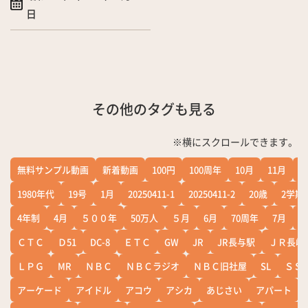
日
その他のタグも見る
※横にスクロールできます。
無料サンプル動画
新着動画
100円
100周年
10月
11月
1
1980年代
19号
1月
20250411-1
20250411-2
20歳
2学期
4年制
4月
５００年
50万人
５月
6月
70周年
7月
ＣＴＣ
Ｄ51
DC-8
ＥＴＣ
GW
JR
JR長与駅
ＪＲ長崎
ＬＰＧ
MR
ＮＢＣ
ＮＢＣラジオ
ＮＢＣ旧社屋
SL
ＳＳ
アーケード
アイドル
アコウ
アシカ
あじさい
アパート