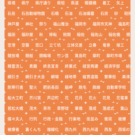
県境
県庁
県庁通り
県短
県道
眼鏡橋
着工
矢上
矢
石岳
石岳動植物園
石橋
石油
石油備蓄
石炭
砂
砲弾
神戸屋
神社
祭り
福山雅治
福岡市
福岡市天神
福島町
福田
福砂屋
秋
移転
税関
稲佐
稲佐山
稲佐橋
積雪
空港
空襲
窓口
立て坑
立体交差
立春
竜巻
竣工
端
競技場
競艇
競輪場
竹ン芸
箕島町
築町
築町市場
米
精霊流し
素麺
終息宣言
終業式
経営再建
経済学部
結婚
綱引き
綱引き大会
網場
緑地帯
縦貫道路
繁華街
美津島
耐寒行進
聖火
肥前長田
脇岬
脱毛
脱線
自動車学校
船大工町
芥川賞
芦辺町
花
花月
花火
花見
花電車
若松大橋
茂木
茶市
草野球
華僑
落成
落成式
葉山
蝶々夫人
行列
行政・金融
行楽地
街並み
衝突
被爆
被爆者
裏くんち
複線化
西九州
西九州道
西友
西坂の丘