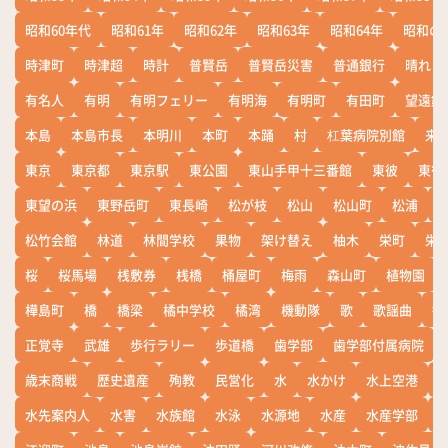
昭和60年代
昭和61年
昭和62年
昭和63年
昭和64年
昭和の
時津町
時津超
時計
普賢岳
普賢岳災害
普通銀行
晴れ
有名人
有明
有明フェリー
有明海
有明町
有田町
望遠鏡
本島
本島市長
本明川
本町
本踊
村
杠葉病院別館
来
東京
東京都
東京駅
東公園
東山手甲十三番館
東彼
東彼
東望の浜
東野岳町
東長崎
松が枝
松山
松山町
松浦
松竹会館
林道
林間学校
果物
架け替え
柚木
栄町
栄
桜
桜馬場
桟敷券
桟橋
桶屋町
梅雨
森山町
植物園
樺島町
橋
橋梁
橘中学校
橘湾
機動隊
歌
歌謡曲
歓
正覚寺
武雄
歩行ラリー
歩道橋
歯学部
歯学部付属病院
歳末商戦
歴史遺産
殉教
民営化
水
水かけ
水上空港
水先案内人
水害
水族館
水泳
水源地
水産
水産学部