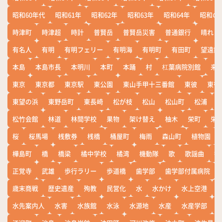
昭和60年代
昭和61年
昭和62年
昭和63年
昭和64年
昭和の
時津町
時津超
時計
普賢岳
普賢岳災害
普通銀行
晴れ
有名人
有明
有明フェリー
有明海
有明町
有田町
望遠鏡
本島
本島市長
本明川
本町
本踊
村
杠葉病院別館
来
東京
東京都
東京駅
東公園
東山手甲十三番館
東彼
東彼
東望の浜
東野岳町
東長崎
松が枝
松山
松山町
松浦
松竹会館
林道
林間学校
果物
架け替え
柚木
栄町
栄
桜
桜馬場
桟敷券
桟橋
桶屋町
梅雨
森山町
植物園
樺島町
橋
橋梁
橘中学校
橘湾
機動隊
歌
歌謡曲
歓
正覚寺
武雄
歩行ラリー
歩道橋
歯学部
歯学部付属病院
歳末商戦
歴史遺産
殉教
民営化
水
水かけ
水上空港
水先案内人
水害
水族館
水泳
水源地
水産
水産学部