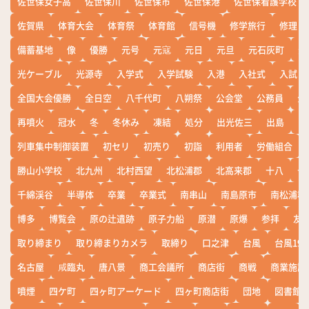
佐世保女子高
佐世保川
佐世保市
佐世保港
佐世保看護学校
佐賀県
体育大会
体育祭
体育館
信号機
修学旅行
修理
備蓄基地
像
優勝
元号
元寇
元日
元旦
元石灰町
元
光ケーブル
光源寺
入学式
入学試験
入港
入社式
入試
全国大会優勝
全日空
八千代町
八朔祭
公会堂
公務員
公
再噴火
冠水
冬
冬休み
凍結
処分
出光佐三
出島
出
列車集中制御装置
初セリ
初売り
初詣
利用者
労働組合
勝山小学校
北九州
北村西望
北松浦郡
北高来郡
十八
十
千綿渓谷
半導体
卒業
卒業式
南串山
南島原市
南松浦郡
博多
博覧会
原の辻遺跡
原子力船
原潜
原爆
参拝
友
取り締まり
取り締まりカメラ
取締り
口之津
台風
台風19
名古屋
咸臨丸
唐八景
商工会議所
商店街
商戦
商業施設
噴煙
四ケ町
四ヶ町アーケード
四ヶ町商店街
団地
図書館