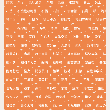
県境
県庁
県庁通り
県短
県道
眼鏡橋
着工
矢上
矢
石岳
石岳動植物園
石橋
石油
石油備蓄
石炭
砂
砲弾
神戸屋
神社
祭り
福山雅治
福岡市
福岡市天神
福島町
福田
福砂屋
秋
移転
税関
稲佐
稲佐山
稲佐橋
積雪
空港
空襲
窓口
立て坑
立体交差
立春
竜巻
竣工
端
競技場
競艇
競輪場
竹ン芸
箕島町
築町
築町市場
米
精霊流し
素麺
終息宣言
終業式
経営再建
経済学部
結婚
綱引き
綱引き大会
網場
緑地帯
縦貫道路
繁華街
美津島
耐寒行進
聖火
肥前長田
脇岬
脱毛
脱線
自動車学校
船大工町
芥川賞
芦辺町
花
花月
花火
花見
花電車
若松大橋
茂木
茶市
草野球
華僑
落成
落成式
葉山
蝶々夫人
行列
行政・金融
行楽地
街並み
衝突
被爆
被爆者
裏くんち
複線化
西九州
西九州道
西友
西坂の丘