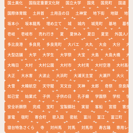
国土美化
国指定重要文化財
国立大学
国見
国見町
国道
国際体育館
土井首
土用丑の日
土神堂
地下街
地獄
地獄
坂本小
坂本龍馬
埋め立て
城
城内
城見町
基地
墓参
壱岐
壱岐市
売れ行き
夏
夏休み
夏日
夏至
外国人バ
多比良港
多良見
多良見町
大バエ
大丸
大会
大分
大
大型店舗
大学
大学生
大学祭
大宝
大島
大島大橋
大
大晦日
大村
大村公園
大村市
大村湾
大村空港
大村高校
大正
大水害
大波止
大浜町
大浦天主堂
大瀬戸
大火
大雪
大韓航空
天守閣
天文台
天神
太郎
奇祭
奈良尾
如己堂
始業式
子供
子供の日
孔子廟
学園祭
学校
学
安全祈願祭
完成
宝町
宝製鋼社
実習
客船
宮摺
害虫
家電
宿町
寄合町
密入国
密航
富川
富江
富江町
寒
寝台特急さくら
寺
対州馬
対馬
対馬市
寿古踊
専用レー