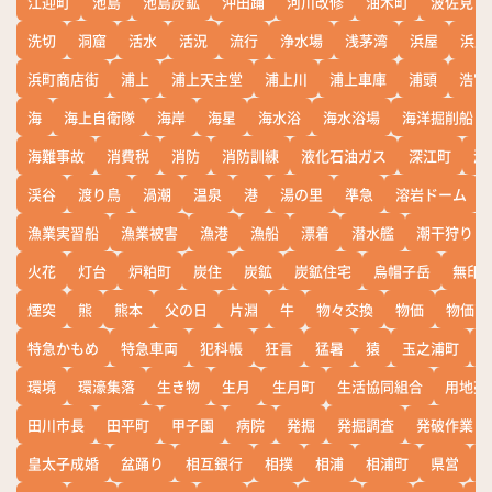
江迎町
池島
池島炭鉱
沖田踊
河川改修
油木町
波佐見
洗切
洞窟
活水
活況
流行
浄水場
浅茅湾
浜屋
浜屋
浜町商店街
浦上
浦上天主堂
浦上川
浦上車庫
浦頭
浩宮
海
海上自衛隊
海岸
海星
海水浴
海水浴場
海洋掘削船
海難事故
消費税
消防
消防訓練
液化石油ガス
深江町
淵
渓谷
渡り鳥
渦潮
温泉
港
湯の里
準急
溶岩ドーム
漁業実習船
漁業被害
漁港
漁船
漂着
潜水艦
潮干狩り
火花
灯台
炉粕町
炭住
炭鉱
炭鉱住宅
烏帽子岳
無印
煙突
熊
熊本
父の日
片淵
牛
物々交換
物価
物価高
特急かもめ
特急車両
犯科帳
狂言
猛暑
猿
玉之浦町
環境
環濠集落
生き物
生月
生月町
生活協同組合
用地売
田川市長
田平町
甲子園
病院
発掘
発掘調査
発破作業
皇太子成婚
盆踊り
相互銀行
相撲
相浦
相浦町
県営