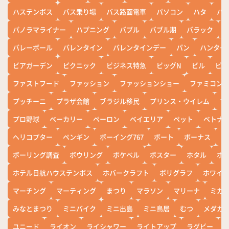
ハステンボス
バス乗り場
バス路面電車
パソコン
ハタ
ハ
パノラマライナー
ハプニング
バブル
バブル期
バラック
バレーボール
バレンタイン
バレンタインデー
パン
ハンター
ビアガーデン
ピクニック
ビジネス特急
ビッグN
ビル
ビワ
ファストフード
ファッション
ファッションショー
ファミコン
プッチーニ
プラザ会館
ブラジル移民
プリンス・ウイレム
ブ
プロ野球
ベーカリー
ペーロン
ベイエリア
ペット
ベトナ
ヘリコプター
ペンギン
ボーイング767
ボート
ボーナス
ホ
ボーリング調査
ボウリング
ポケベル
ポスター
ホタル
ホ
ホテル日航ハウステンボス
ホバークラフト
ポリグラフ
ホワイ
マーチング
マーティング
まつり
マラソン
マリーナ
ミカ
みなとまつり
ミニバイク
ミニ出島
ミニ鳥居
むつ
メダカ
ユニード
ライオン
ライシャワー
ライトアップ
ラグビー