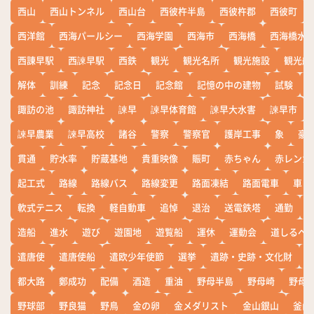
西山
西山トンネル
西山台
西彼杵半島
西彼杵郡
西彼町
西洋館
西海パールシー
西海学園
西海市
西海橋
西海橋水
西諌早駅
西諫早駅
西鉄
観光
観光名所
観光施設
観光船
解体
訓練
記念
記念日
記念館
記憶の中の建物
試験
諏訪の池
諏訪神社
諫早
諫早体育館
諫早大水害
諫早市
諫早農業
諫早高校
諸谷
警察
警察官
護岸工事
象
豪
貫通
貯水率
貯蔵基地
貴重映像
賑町
赤ちゃん
赤レンガ
起工式
路線
路線バス
路線変更
路面凍結
路面電車
車
軟式テニス
転換
軽自動車
追悼
退治
送電鉄塔
通勤
造船
進水
遊び
遊園地
遊覧船
運休
運動会
道しるべ
遣唐使
遣唐使船
遣欧少年使節
選挙
遺跡・史跡・文化財
都大路
鄭成功
配備
酒造
重油
野母半島
野母崎
野母
野球部
野良猫
野鳥
金の卵
金メダリスト
金山銀山
釜山