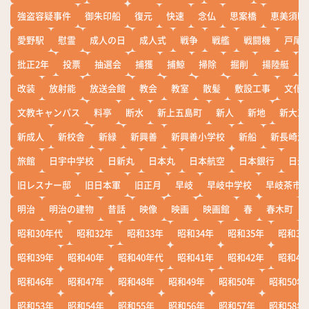
強盗容疑事件
御朱印船
復元
快速
念仏
思案橋
恵美須町
愛野駅
慰霊
成人の日
成人式
戦争
戦艦
戦闘機
戸尾
批正2年
投票
抽選会
捕獲
捕鯨
掃除
掘削
揚陸艇
改装
放射能
放送会館
教会
教室
散髪
敷設工事
文化
文教キャンパス
料亭
断水
新上五島町
新人
新地
新大工
新成人
新校舎
新緑
新興善
新興善小学校
新船
新長崎漁
旅館
日宇中学校
日新丸
日本丸
日本航空
日本銀行
日米
旧レスナー邸
旧日本軍
旧正月
早岐
早岐中学校
早岐茶市
明治
明治の建物
昔話
映像
映画
映画館
春
春木町
昭和30年代
昭和32年
昭和33年
昭和34年
昭和35年
昭和36
昭和39年
昭和40年
昭和40年代
昭和41年
昭和42年
昭和43
昭和46年
昭和47年
昭和48年
昭和49年
昭和50年
昭和50年
昭和53年
昭和54年
昭和55年
昭和56年
昭和57年
昭和58年