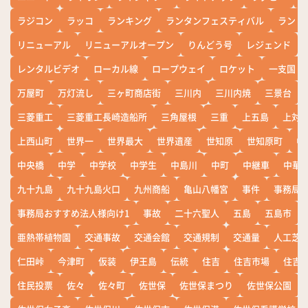
ラジコン
ラッコ
ランキング
ランタンフェスティバル
ランド
リニューアル
リニューアルオープン
りんどう号
レジェンド
レンタルビデオ
ローカル線
ロープウェイ
ロケット
一支国
万屋町
万灯流し
三ヶ町商店街
三川内
三川内焼
三景台
三菱重工
三菱重工長崎造船所
三角屋根
三重
上五島
上対
上西山町
世界一
世界最大
世界遺産
世知原
世知原町
中
中央橋
中学
中学校
中学生
中島川
中町
中継車
中華
九十九島
九十九島火口
九州商船
亀山八幡宮
事件
事務局お
事務局おすすめ法人様向け1
事故
二十六聖人
五島
五島市
亜熱帯植物園
交通事故
交通会館
交通規制
交通量
人工芝
仁田峠
今津町
仮装
伊王島
伝統
住吉
住吉市場
住吉
住民投票
佐々
佐々町
佐世保
佐世保まつり
佐世保公園