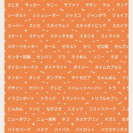
さじき
サッカー
サニー
サファリ
ザボン
サル
サンアイ
シーボルト
シミュレーター
ジャスコ
ジャンがラ
ジョイフル
スーパー
スイカ
スカイウェイ
スカイダイビング
スカイラン
スケート
スケッチ
スケッチ大会
スタジオ
ストライキ
ス
スポーツセンター
セール
ゼネスト
セリ
ゼロ戦
ぜんざい
センター試験
センバツ
ゾウ
そうめん
ソニー
そば
ソフ
ダイエーホークス
ダイナマイト
ダイバー
タイムカプセル
タ
タンカー
ダンス
ダンプカー
チトセピア
ちゃんぽん
ツシ
デザイン
デパート
テレビ
トイレットペーパー
トラ
トラ
ドラゴンボート
トラック
トランドール
トリプルセブン
ドル
どんの山
トンビ
ながさき
ニミッツ
ニミッツパーク
ニュ
ニュータウン
ニュー長崎
ネコ
ネスサブリン
ネズミ
ねず
バイオパーク
バイク
バイパス
パイロット
ハウステンボス