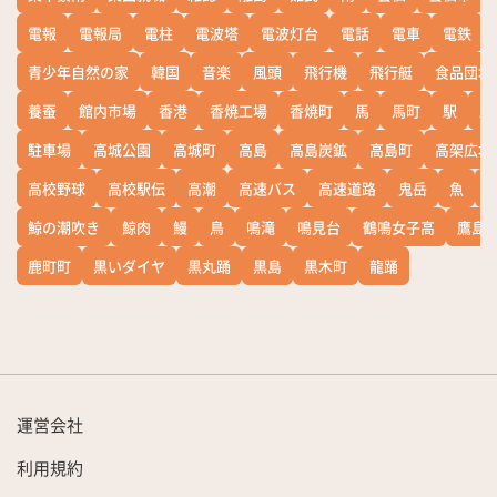
電報
電報局
電柱
電波塔
電波灯台
電話
電車
電鉄
青少年自然の家
韓国
音楽
風頭
飛行機
飛行艇
食品団地
養蚕
館内市場
香港
香焼工場
香焼町
馬
馬町
駅
駅
駐車場
高城公園
高城町
高島
高島炭鉱
高島町
高架広場
高校野球
高校駅伝
高潮
高速バス
高速道路
鬼岳
魚
鯨の潮吹き
鯨肉
鰻
鳥
鳴滝
鳴見台
鶴鳴女子高
鷹島
鹿町町
黒いダイヤ
黒丸踊
黒島
黒木町
龍踊
運営会社
利用規約