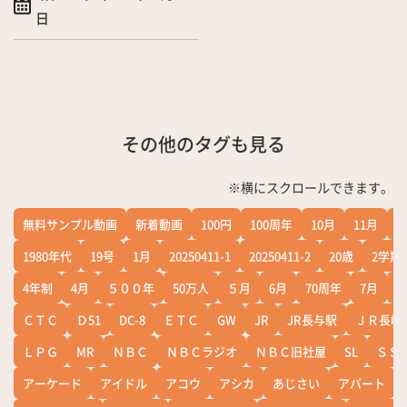
日
その他のタグも見る
※横にスクロールできます。
無料サンプル動画
新着動画
100円
100周年
10月
11月
1
1980年代
19号
1月
20250411-1
20250411-2
20歳
2学期
4年制
4月
５００年
50万人
５月
6月
70周年
7月
ＣＴＣ
Ｄ51
DC-8
ＥＴＣ
GW
JR
JR長与駅
ＪＲ長崎
ＬＰＧ
MR
ＮＢＣ
ＮＢＣラジオ
ＮＢＣ旧社屋
SL
ＳＳ
アーケード
アイドル
アコウ
アシカ
あじさい
アパート