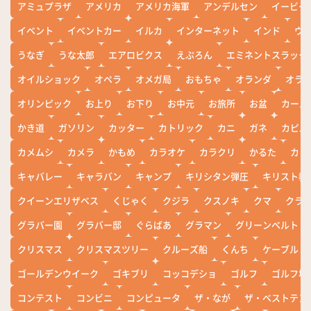
アミュプラザ
アメリカ
アメリカ海軍
アンデルセン
イービー
イベント
イベントカー
イルカ
インターネット
インド
ウ
うなぎ
うな太郎
エアロビクス
えぷろん
エミネントスラック
オイルショック
オペラ
オメガ局
おもちゃ
オランダ
オラ
オリンピック
お上り
お下り
お中元
お旅所
お盆
カール
かき道
ガソリン
カッター
カトリック
カニ
ガネ
カピバ
カメムシ
カメラ
かもめ
カラオケ
カラクリ
かるた
カレ
キャバレー
キャラバン
キャンプ
キリシタン弾圧
キリスト教
クイーンエリザベス
くじゃく
クジラ
クスノキ
クマ
クラ
グラバー園
グラバー邸
ぐらばあ
グラマン
グリーンベルト
クリスマス
クリスマスツリー
クルーズ船
くんち
ケーブル
ゴールデンウイーク
ゴキブリ
コッコデショ
ゴルフ
ゴルフ場
コンテスト
コンビニ
コンピュータ
ザ・なが
ザ・ベストテン