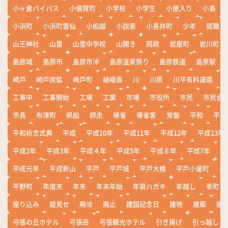
小ヶ倉バイパス
小値賀町
小学校
小学生
小屋入り
小島
小浜町
小浜町雲仙
小船越
小説家
小長井町
少年
就職
山王神社
山里
山里中学校
山開き
岡政
岩屋町
岩川町
島原城
島原市
島原市沖
島原温泉祭り
島原鉄道
島原駅
崎戸
崎戸炭鉱
崎戸町
嵯峨島
川
川原
川平有料道路
工事中
工事開始
工場
工業
市場
市役所
市民
市民会
市長
布津町
帆船
師走
帰省
帰省客
常盤
平和
平和
平和祈念式典
平成
平成10年
平成11年
平成12年
平成13年
平成2年
平成3年
平成４年
平成5年
平成６年
平成7年
平
平成元年
平成新山
平戸
平戸城
平戸大橋
平戸小屋町
平
平野町
年度末
年末
年末年始
年賀ハガキ
年越し
幸町
座り込み
庭見せ
廃墟
廃止
建国記念日
建物
建築
建
弓張の丘ホテル
弓張岳
弓張観光ホテル
引き揚げ
引っ越し