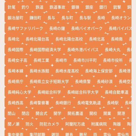
針尾
釣り
鉄道
鉄道事故
銀嶺
銀座
銀行
銃撃
銅座
鍛冶屋町
鎌田町
長与
長与町
長与駅
長崎
長崎オランダ
長崎サファリパーク
長崎の鐘
長崎バイオパーク
長崎バイパス
長崎北
長崎北陽台高
長崎北陽台高校
長崎北高
長崎南
長
長崎国際
長崎国際経済大学
長崎外港バイパス
長崎大丸
長崎
長崎女子高
長崎工業
長崎市
長崎市川平町
長崎市役所
長
長崎本線
長崎水族館
長崎水産高校
長崎海上保安部
長崎港
長崎県庁
長崎県立女子短期大学
長崎県警
長崎砂漠
長崎空港
長崎純心大学
長崎総合科学
長崎総合科学大学
長崎自動車道
長崎西高
長崎警察署
長崎銀行
長崎電気軌道
長崎駅
長崎
閉山
閉店
開会式
開学
開拓農道
開校
開業
開港
開
間ノ瀬
防火
防犯カメラ
阿蘭陀万歳
附属病院
陶器
陶器
集中豪雨
集団就職
雑誌
離島
難民
雨
雲仙
雲仙市