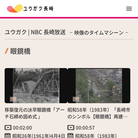
ユウガク | NBC 長崎放送
映像のタイムマシーン
眼鏡橋
移築復元の諫早眼鏡橋「アー
昭和58年（1983年）「長崎市
チ石締め固め式 」
のシンボル【眼鏡橋】再建！
～長崎大水害から復旧 ～」
00:02:00
00:00:57
（10/15）
昭和36年(1961年)4月4日
昭和58年（1983年）