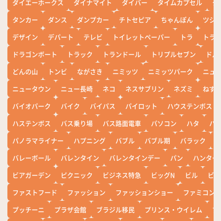
ダイエーホークス
ダイナマイト
ダイバー
タイムカプセル
タ
タンカー
ダンス
ダンプカー
チトセピア
ちゃんぽん
ツシ
デザイン
デパート
テレビ
トイレットペーパー
トラ
トラ
ドラゴンボート
トラック
トランドール
トリプルセブン
ドル
どんの山
トンビ
ながさき
ニミッツ
ニミッツパーク
ニュ
ニュータウン
ニュー長崎
ネコ
ネスサブリン
ネズミ
ねず
バイオパーク
バイク
バイパス
パイロット
ハウステンボス
ハステンボス
バス乗り場
バス路面電車
パソコン
ハタ
ハ
パノラマライナー
ハプニング
バブル
バブル期
バラック
バレーボール
バレンタイン
バレンタインデー
パン
ハンター
ビアガーデン
ピクニック
ビジネス特急
ビッグN
ビル
ビワ
ファストフード
ファッション
ファッションショー
ファミコン
プッチーニ
プラザ会館
ブラジル移民
プリンス・ウイレム
ブ