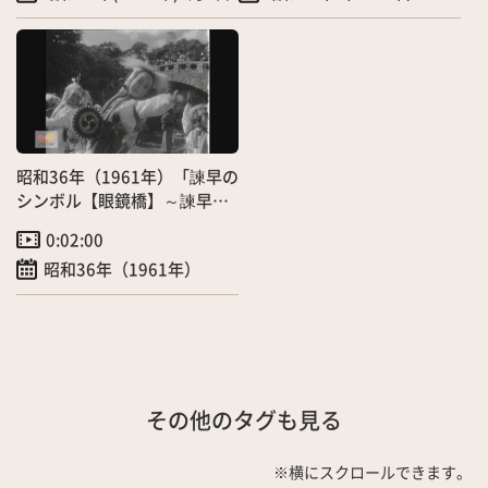
昭和36年（1961年）「諫早の
シンボル【眼鏡橋】～諫早公
園に復元移設・盛大に渡り初
0:02:00
め～」（10/28）
昭和36年（1961年）
その他のタグも見る
※横にスクロールできます。