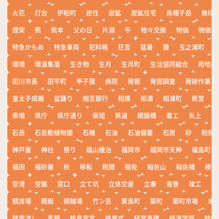
火花
灯台
炉粕町
炭住
炭鉱
炭鉱住宅
烏帽子岳
無印
煙突
熊
熊本
父の日
片淵
牛
物々交換
物価
物価高
特急かもめ
特急車両
犯科帳
狂言
猛暑
猿
玉之浦町
環境
環濠集落
生き物
生月
生月町
生活協同組合
用地売
田川市長
田平町
甲子園
病院
発掘
発掘調査
発破作業
皇太子成婚
盆踊り
相互銀行
相撲
相浦
相浦町
県営
県境
県庁
県庁通り
県短
県道
眼鏡橋
着工
矢上
矢
石岳
石岳動植物園
石橋
石油
石油備蓄
石炭
砂
砲弾
神戸屋
神社
祭り
福山雅治
福岡市
福岡市天神
福島町
福田
福砂屋
秋
移転
税関
稲佐
稲佐山
稲佐橋
積雪
空港
空襲
窓口
立て坑
立体交差
立春
竜巻
竣工
端
競技場
競艇
競輪場
竹ン芸
箕島町
築町
築町市場
米
精霊流し
素麺
終息宣言
終業式
経営再建
経済学部
結婚