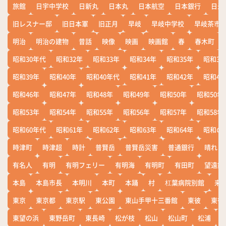
旅館
日宇中学校
日新丸
日本丸
日本航空
日本銀行
日米
旧レスナー邸
旧日本軍
旧正月
早岐
早岐中学校
早岐茶市
明治
明治の建物
昔話
映像
映画
映画館
春
春木町
昭和30年代
昭和32年
昭和33年
昭和34年
昭和35年
昭和36
昭和39年
昭和40年
昭和40年代
昭和41年
昭和42年
昭和43
昭和46年
昭和47年
昭和48年
昭和49年
昭和50年
昭和50年
昭和53年
昭和54年
昭和55年
昭和56年
昭和57年
昭和58年
昭和60年代
昭和61年
昭和62年
昭和63年
昭和64年
昭和の
時津町
時津超
時計
普賢岳
普賢岳災害
普通銀行
晴れ
有名人
有明
有明フェリー
有明海
有明町
有田町
望遠鏡
本島
本島市長
本明川
本町
本踊
村
杠葉病院別館
来
東京
東京都
東京駅
東公園
東山手甲十三番館
東彼
東彼
東望の浜
東野岳町
東長崎
松が枝
松山
松山町
松浦