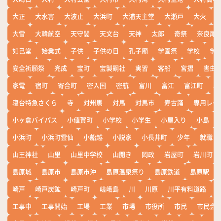
大正
大水害
大波止
大浜町
大浦天主堂
大瀬戸
大火
大雪
大韓航空
天守閣
天文台
天神
太郎
奇祭
奈良尾
如己堂
始業式
子供
子供の日
孔子廟
学園祭
学校
学
安全祈願祭
完成
宝町
宝製鋼社
実習
客船
宮摺
害虫
家電
宿町
寄合町
密入国
密航
富川
富江
富江町
寒
寝台特急さくら
寺
対州馬
対馬
対馬市
寿古踊
専用レー
小ヶ倉バイパス
小値賀町
小学校
小学生
小屋入り
小島
小浜町
小浜町雲仙
小船越
小説家
小長井町
少年
就職
山王神社
山里
山里中学校
山開き
岡政
岩屋町
岩川町
島原城
島原市
島原市沖
島原温泉祭り
島原鉄道
島原駅
崎戸
崎戸炭鉱
崎戸町
嵯峨島
川
川原
川平有料道路
工事中
工事開始
工場
工業
市場
市役所
市民
市民会