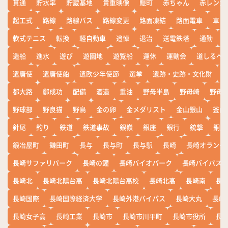
貫通
貯水率
貯蔵基地
貴重映像
賑町
赤ちゃん
赤レンガ
起工式
路線
路線バス
路線変更
路面凍結
路面電車
車
軟式テニス
転換
軽自動車
追悼
退治
送電鉄塔
通勤
造船
進水
遊び
遊園地
遊覧船
運休
運動会
道しるべ
遣唐使
遣唐使船
遣欧少年使節
選挙
遺跡・史跡・文化財
都大路
鄭成功
配備
酒造
重油
野母半島
野母崎
野母
野球部
野良猫
野鳥
金の卵
金メダリスト
金山銀山
釜山
針尾
釣り
鉄道
鉄道事故
銀嶺
銀座
銀行
銃撃
銅座
鍛冶屋町
鎌田町
長与
長与町
長与駅
長崎
長崎オランダ
長崎サファリパーク
長崎の鐘
長崎バイオパーク
長崎バイパス
長崎北
長崎北陽台高
長崎北陽台高校
長崎北高
長崎南
長
長崎国際
長崎国際経済大学
長崎外港バイパス
長崎大丸
長崎
長崎女子高
長崎工業
長崎市
長崎市川平町
長崎市役所
長