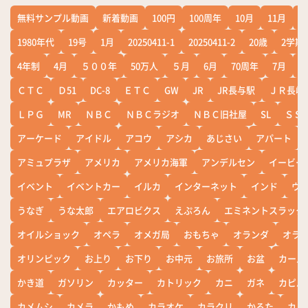
無料サンプル動画
新着動画
100円
100周年
10月
11月
1
1980年代
19号
1月
20250411-1
20250411-2
20歳
2学期
4年制
4月
５００年
50万人
５月
6月
70周年
7月
ＣＴＣ
Ｄ51
DC-8
ＥＴＣ
GW
JR
JR長与駅
ＪＲ長崎
ＬＰＧ
MR
ＮＢＣ
ＮＢＣラジオ
ＮＢＣ旧社屋
SL
ＳＳ
アーケード
アイドル
アコウ
アシカ
あじさい
アパート
アミュプラザ
アメリカ
アメリカ海軍
アンデルセン
イービー
イベント
イベントカー
イルカ
インターネット
インド
ウ
うなぎ
うな太郎
エアロビクス
えぷろん
エミネントスラック
オイルショック
オペラ
オメガ局
おもちゃ
オランダ
オラ
オリンピック
お上り
お下り
お中元
お旅所
お盆
カール
かき道
ガソリン
カッター
カトリック
カニ
ガネ
カピバ
カメムシ
カメラ
かもめ
カラオケ
カラクリ
かるた
カレ