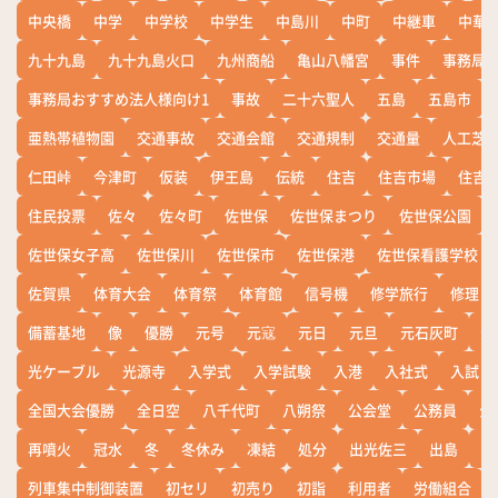
中央橋
中学
中学校
中学生
中島川
中町
中継車
中華
九十九島
九十九島火口
九州商船
亀山八幡宮
事件
事務局お
事務局おすすめ法人様向け1
事故
二十六聖人
五島
五島市
亜熱帯植物園
交通事故
交通会館
交通規制
交通量
人工芝
仁田峠
今津町
仮装
伊王島
伝統
住吉
住吉市場
住吉
住民投票
佐々
佐々町
佐世保
佐世保まつり
佐世保公園
佐世保女子高
佐世保川
佐世保市
佐世保港
佐世保看護学校
佐賀県
体育大会
体育祭
体育館
信号機
修学旅行
修理
備蓄基地
像
優勝
元号
元寇
元日
元旦
元石灰町
元
光ケーブル
光源寺
入学式
入学試験
入港
入社式
入試
全国大会優勝
全日空
八千代町
八朔祭
公会堂
公務員
公
再噴火
冠水
冬
冬休み
凍結
処分
出光佐三
出島
出
列車集中制御装置
初セリ
初売り
初詣
利用者
労働組合