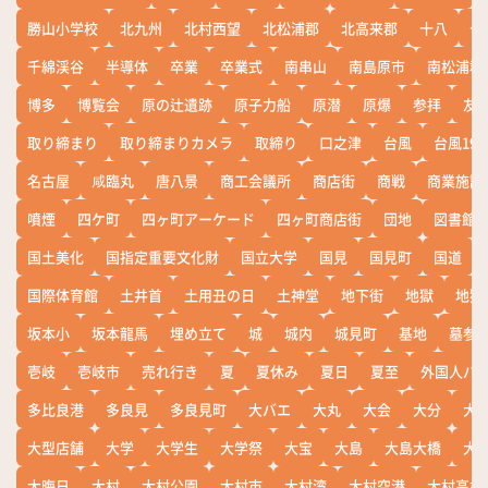
勝山小学校
北九州
北村西望
北松浦郡
北高来郡
十八
十
千綿渓谷
半導体
卒業
卒業式
南串山
南島原市
南松浦郡
博多
博覧会
原の辻遺跡
原子力船
原潜
原爆
参拝
友
取り締まり
取り締まりカメラ
取締り
口之津
台風
台風19
名古屋
咸臨丸
唐八景
商工会議所
商店街
商戦
商業施設
噴煙
四ケ町
四ヶ町アーケード
四ヶ町商店街
団地
図書館
国土美化
国指定重要文化財
国立大学
国見
国見町
国道
国際体育館
土井首
土用丑の日
土神堂
地下街
地獄
地獄
坂本小
坂本龍馬
埋め立て
城
城内
城見町
基地
墓参
壱岐
壱岐市
売れ行き
夏
夏休み
夏日
夏至
外国人バ
多比良港
多良見
多良見町
大バエ
大丸
大会
大分
大
大型店舗
大学
大学生
大学祭
大宝
大島
大島大橋
大
大晦日
大村
大村公園
大村市
大村湾
大村空港
大村高校