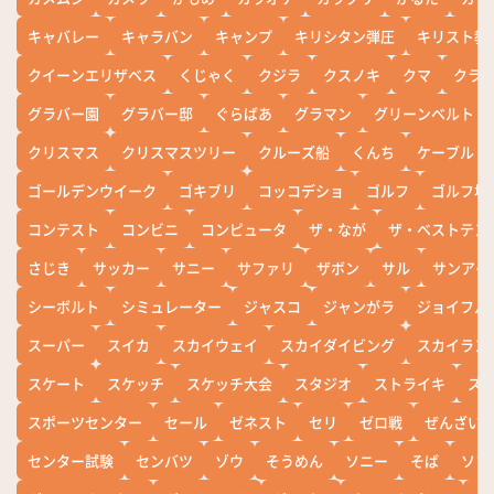
キャバレー
キャラバン
キャンプ
キリシタン弾圧
キリスト教
クイーンエリザベス
くじゃく
クジラ
クスノキ
クマ
クラ
グラバー園
グラバー邸
ぐらばあ
グラマン
グリーンベルト
クリスマス
クリスマスツリー
クルーズ船
くんち
ケーブル
ゴールデンウイーク
ゴキブリ
コッコデショ
ゴルフ
ゴルフ場
コンテスト
コンビニ
コンピュータ
ザ・なが
ザ・ベストテン
さじき
サッカー
サニー
サファリ
ザボン
サル
サンアイ
シーボルト
シミュレーター
ジャスコ
ジャンがラ
ジョイフル
スーパー
スイカ
スカイウェイ
スカイダイビング
スカイラン
スケート
スケッチ
スケッチ大会
スタジオ
ストライキ
ス
スポーツセンター
セール
ゼネスト
セリ
ゼロ戦
ぜんざい
センター試験
センバツ
ゾウ
そうめん
ソニー
そば
ソフ