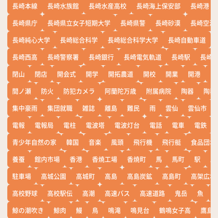
長崎本線
長崎水族館
長崎水産高校
長崎海上保安部
長崎港
長崎県庁
長崎県立女子短期大学
長崎県警
長崎砂漠
長崎空港
長崎純心大学
長崎総合科学
長崎総合科学大学
長崎自動車道
長崎西高
長崎警察署
長崎銀行
長崎電気軌道
長崎駅
長崎
閉山
閉店
開会式
開学
開拓農道
開校
開業
開港
開
間ノ瀬
防火
防犯カメラ
阿蘭陀万歳
附属病院
陶器
陶器
集中豪雨
集団就職
雑誌
離島
難民
雨
雲仙
雲仙市
電報
電報局
電柱
電波塔
電波灯台
電話
電車
電鉄
青少年自然の家
韓国
音楽
風頭
飛行機
飛行艇
食品団地
養蚕
館内市場
香港
香焼工場
香焼町
馬
馬町
駅
駅
駐車場
高城公園
高城町
高島
高島炭鉱
高島町
高架広場
高校野球
高校駅伝
高潮
高速バス
高速道路
鬼岳
魚
鯨の潮吹き
鯨肉
鰻
鳥
鳴滝
鳴見台
鶴鳴女子高
鷹島