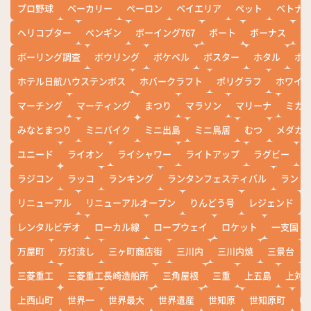
プロ野球
ベーカリー
ペーロン
ベイエリア
ペット
ベトナ
ヘリコプター
ペンギン
ボーイング767
ボート
ボーナス
ホ
ボーリング調査
ボウリング
ポケベル
ポスター
ホタル
ホ
ホテル日航ハウステンボス
ホバークラフト
ポリグラフ
ホワイ
マーチング
マーティング
まつり
マラソン
マリーナ
ミカ
みなとまつり
ミニバイク
ミニ出島
ミニ鳥居
むつ
メダカ
ユニード
ライオン
ライシャワー
ライトアップ
ラグビー
ラジコン
ラッコ
ランキング
ランタンフェスティバル
ランド
リニューアル
リニューアルオープン
りんどう号
レジェンド
レンタルビデオ
ローカル線
ロープウェイ
ロケット
一支国
万屋町
万灯流し
三ヶ町商店街
三川内
三川内焼
三景台
三菱重工
三菱重工長崎造船所
三角屋根
三重
上五島
上対
上西山町
世界一
世界最大
世界遺産
世知原
世知原町
中