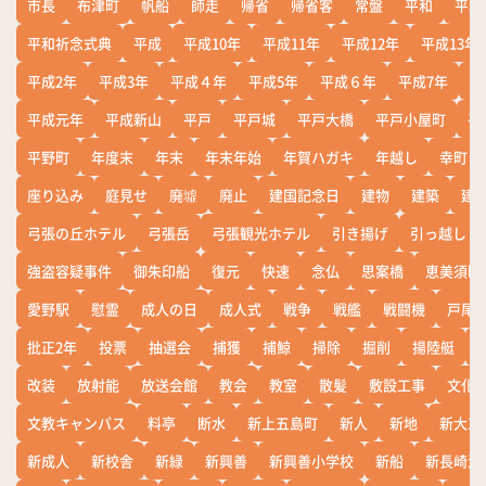
市長
布津町
帆船
師走
帰省
帰省客
常盤
平和
平和
平和祈念式典
平成
平成10年
平成11年
平成12年
平成13年
平成2年
平成3年
平成４年
平成5年
平成６年
平成7年
平
平成元年
平成新山
平戸
平戸城
平戸大橋
平戸小屋町
平
平野町
年度末
年末
年末年始
年賀ハガキ
年越し
幸町
座り込み
庭見せ
廃墟
廃止
建国記念日
建物
建築
建
弓張の丘ホテル
弓張岳
弓張観光ホテル
引き揚げ
引っ越し
強盗容疑事件
御朱印船
復元
快速
念仏
思案橋
恵美須町
愛野駅
慰霊
成人の日
成人式
戦争
戦艦
戦闘機
戸尾
批正2年
投票
抽選会
捕獲
捕鯨
掃除
掘削
揚陸艇
改装
放射能
放送会館
教会
教室
散髪
敷設工事
文化
文教キャンパス
料亭
断水
新上五島町
新人
新地
新大工
新成人
新校舎
新緑
新興善
新興善小学校
新船
新長崎漁