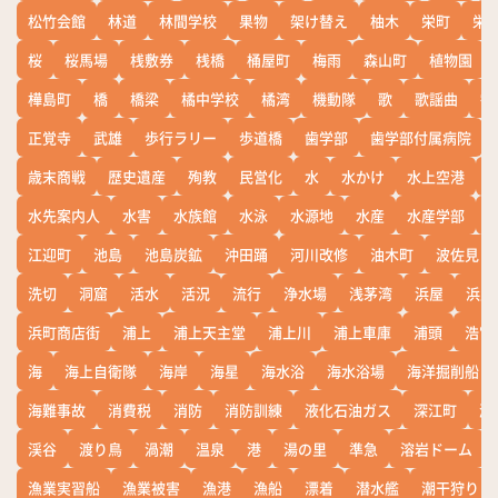
松竹会館
林道
林間学校
果物
架け替え
柚木
栄町
栄
桜
桜馬場
桟敷券
桟橋
桶屋町
梅雨
森山町
植物園
樺島町
橋
橋梁
橘中学校
橘湾
機動隊
歌
歌謡曲
歓
正覚寺
武雄
歩行ラリー
歩道橋
歯学部
歯学部付属病院
歳末商戦
歴史遺産
殉教
民営化
水
水かけ
水上空港
水先案内人
水害
水族館
水泳
水源地
水産
水産学部
江迎町
池島
池島炭鉱
沖田踊
河川改修
油木町
波佐見
洗切
洞窟
活水
活況
流行
浄水場
浅茅湾
浜屋
浜屋
浜町商店街
浦上
浦上天主堂
浦上川
浦上車庫
浦頭
浩宮
海
海上自衛隊
海岸
海星
海水浴
海水浴場
海洋掘削船
海難事故
消費税
消防
消防訓練
液化石油ガス
深江町
淵
渓谷
渡り鳥
渦潮
温泉
港
湯の里
準急
溶岩ドーム
漁業実習船
漁業被害
漁港
漁船
漂着
潜水艦
潮干狩り