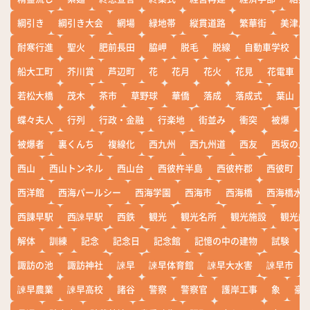
綱引き
綱引き大会
網場
緑地帯
縦貫道路
繁華街
美津島
耐寒行進
聖火
肥前長田
脇岬
脱毛
脱線
自動車学校
船大工町
芥川賞
芦辺町
花
花月
花火
花見
花電車
若松大橋
茂木
茶市
草野球
華僑
落成
落成式
葉山
蝶々夫人
行列
行政・金融
行楽地
街並み
衝突
被爆
被爆者
裏くんち
複線化
西九州
西九州道
西友
西坂の丘
西山
西山トンネル
西山台
西彼杵半島
西彼杵郡
西彼町
西洋館
西海パールシー
西海学園
西海市
西海橋
西海橋水
西諌早駅
西諫早駅
西鉄
観光
観光名所
観光施設
観光船
解体
訓練
記念
記念日
記念館
記憶の中の建物
試験
諏訪の池
諏訪神社
諫早
諫早体育館
諫早大水害
諫早市
諫早農業
諫早高校
諸谷
警察
警察官
護岸工事
象
豪