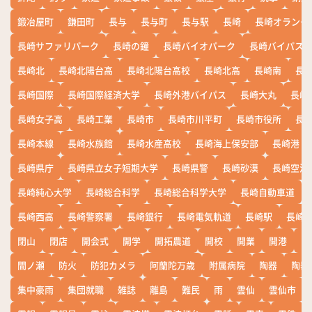
鍛冶屋町
鎌田町
長与
長与町
長与駅
長崎
長崎オランダ
長崎サファリパーク
長崎の鐘
長崎バイオパーク
長崎バイパス
長崎北
長崎北陽台高
長崎北陽台高校
長崎北高
長崎南
長
長崎国際
長崎国際経済大学
長崎外港バイパス
長崎大丸
長崎
長崎女子高
長崎工業
長崎市
長崎市川平町
長崎市役所
長
長崎本線
長崎水族館
長崎水産高校
長崎海上保安部
長崎港
長崎県庁
長崎県立女子短期大学
長崎県警
長崎砂漠
長崎空港
長崎純心大学
長崎総合科学
長崎総合科学大学
長崎自動車道
長崎西高
長崎警察署
長崎銀行
長崎電気軌道
長崎駅
長崎
閉山
閉店
開会式
開学
開拓農道
開校
開業
開港
開
間ノ瀬
防火
防犯カメラ
阿蘭陀万歳
附属病院
陶器
陶器
集中豪雨
集団就職
雑誌
離島
難民
雨
雲仙
雲仙市