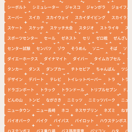
シーボルト
シミュレーター
ジャスコ
ジャンがラ
ジョイフル
スーパー
スイカ
スカイウェイ
スカイダイビング
スカイラン
スケート
スケッチ
スケッチ大会
スタジオ
ストライキ
ス
スポーツセンター
セール
ゼネスト
セリ
ゼロ戦
ぜんざい
センター試験
センバツ
ゾウ
そうめん
ソニー
そば
ソフ
ダイエーホークス
ダイナマイト
ダイバー
タイムカプセル
タ
タンカー
ダンス
ダンプカー
チトセピア
ちゃんぽん
ツシ
デザイン
デパート
テレビ
トイレットペーパー
トラ
トラ
ドラゴンボート
トラック
トランドール
トリプルセブン
ドル
どんの山
トンビ
ながさき
ニミッツ
ニミッツパーク
ニュ
ニュータウン
ニュー長崎
ネコ
ネスサブリン
ネズミ
ねず
バイオパーク
バイク
バイパス
パイロット
ハウステンボス
ハステンボス
バス乗り場
バス路面電車
パソコン
ハタ
ハ