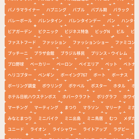
パノラマライナー
ハプニング
バブル
バブル期
バラック
バレーボール
バレンタイン
バレンタインデー
パン
ハンター
ビアガーデン
ピクニック
ビジネス特急
ビッグN
ビル
ビワ
ファストフード
ファッション
ファッションショー
ファミコン
プッチーニ
プラザ会館
ブラジル移民
プリンス・ウイレム
ブ
プロ野球
ベーカリー
ペーロン
ベイエリア
ペット
ベトナ
ヘリコプター
ペンギン
ボーイング767
ボート
ボーナス
ホ
ボーリング調査
ボウリング
ポケベル
ポスター
ホタル
ホ
ホテル日航ハウステンボス
ホバークラフト
ポリグラフ
ホワイ
マーチング
マーティング
まつり
マラソン
マリーナ
ミカ
みなとまつり
ミニバイク
ミニ出島
ミニ鳥居
むつ
メダカ
ユニード
ライオン
ライシャワー
ライトアップ
ラグビー