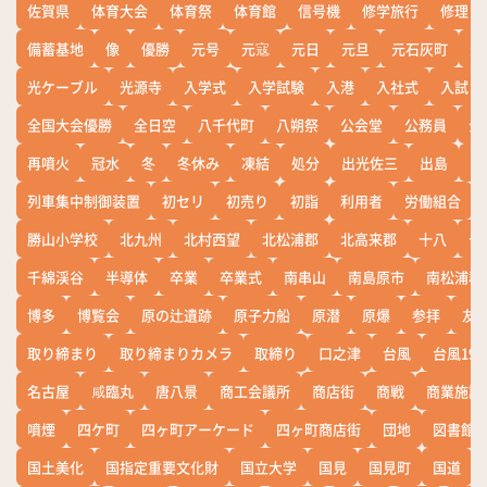
佐賀県
体育大会
体育祭
体育館
信号機
修学旅行
修理
備蓄基地
像
優勝
元号
元寇
元日
元旦
元石灰町
元
光ケーブル
光源寺
入学式
入学試験
入港
入社式
入試
全国大会優勝
全日空
八千代町
八朔祭
公会堂
公務員
公
再噴火
冠水
冬
冬休み
凍結
処分
出光佐三
出島
出
列車集中制御装置
初セリ
初売り
初詣
利用者
労働組合
勝山小学校
北九州
北村西望
北松浦郡
北高来郡
十八
十
千綿渓谷
半導体
卒業
卒業式
南串山
南島原市
南松浦郡
博多
博覧会
原の辻遺跡
原子力船
原潜
原爆
参拝
友
取り締まり
取り締まりカメラ
取締り
口之津
台風
台風19
名古屋
咸臨丸
唐八景
商工会議所
商店街
商戦
商業施設
噴煙
四ケ町
四ヶ町アーケード
四ヶ町商店街
団地
図書館
国土美化
国指定重要文化財
国立大学
国見
国見町
国道