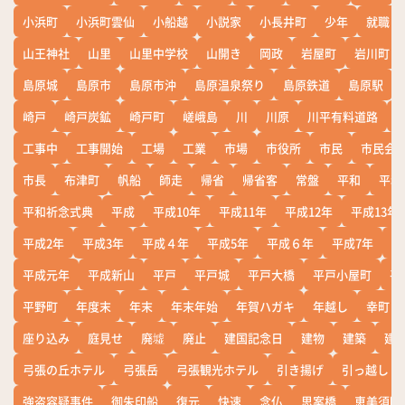
小浜町
小浜町雲仙
小船越
小説家
小長井町
少年
就職
山王神社
山里
山里中学校
山開き
岡政
岩屋町
岩川町
島原城
島原市
島原市沖
島原温泉祭り
島原鉄道
島原駅
崎戸
崎戸炭鉱
崎戸町
嵯峨島
川
川原
川平有料道路
工事中
工事開始
工場
工業
市場
市役所
市民
市民会
市長
布津町
帆船
師走
帰省
帰省客
常盤
平和
平和
平和祈念式典
平成
平成10年
平成11年
平成12年
平成13年
平成2年
平成3年
平成４年
平成5年
平成６年
平成7年
平
平成元年
平成新山
平戸
平戸城
平戸大橋
平戸小屋町
平
平野町
年度末
年末
年末年始
年賀ハガキ
年越し
幸町
座り込み
庭見せ
廃墟
廃止
建国記念日
建物
建築
建
弓張の丘ホテル
弓張岳
弓張観光ホテル
引き揚げ
引っ越し
強盗容疑事件
御朱印船
復元
快速
念仏
思案橋
恵美須町