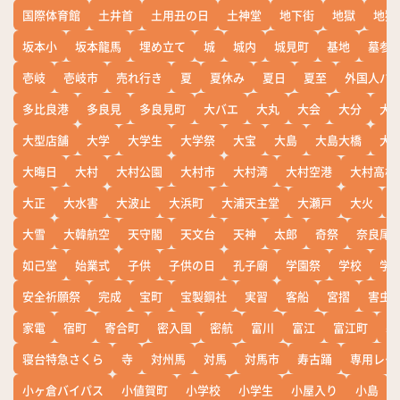
国際体育館
土井首
土用丑の日
土神堂
地下街
地獄
地獄
坂本小
坂本龍馬
埋め立て
城
城内
城見町
基地
墓参
壱岐
壱岐市
売れ行き
夏
夏休み
夏日
夏至
外国人バ
多比良港
多良見
多良見町
大バエ
大丸
大会
大分
大
大型店舗
大学
大学生
大学祭
大宝
大島
大島大橋
大
大晦日
大村
大村公園
大村市
大村湾
大村空港
大村高校
大正
大水害
大波止
大浜町
大浦天主堂
大瀬戸
大火
大雪
大韓航空
天守閣
天文台
天神
太郎
奇祭
奈良尾
如己堂
始業式
子供
子供の日
孔子廟
学園祭
学校
学
安全祈願祭
完成
宝町
宝製鋼社
実習
客船
宮摺
害虫
家電
宿町
寄合町
密入国
密航
富川
富江
富江町
寒
寝台特急さくら
寺
対州馬
対馬
対馬市
寿古踊
専用レー
小ヶ倉バイパス
小値賀町
小学校
小学生
小屋入り
小島