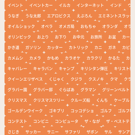
イベント
イベントカー
イルカ
インターネット
インド
ウ
うなぎ
うな太郎
エアロビクス
えぷろん
エミネントスラック
オイルショック
オペラ
オメガ局
おもちゃ
オランダ
オラ
オリンピック
お上り
お下り
お中元
お旅所
お盆
カール
かき道
ガソリン
カッター
カトリック
カニ
ガネ
カピバ
カメムシ
カメラ
かもめ
カラオケ
カラクリ
かるた
カレ
キャバレー
キャラバン
キャンプ
キリシタン弾圧
キリスト教
クイーンエリザベス
くじゃく
クジラ
クスノキ
クマ
クラ
グラバー園
グラバー邸
ぐらばあ
グラマン
グリーンベルト
クリスマス
クリスマスツリー
クルーズ船
くんち
ケーブル
ゴールデンウイーク
ゴキブリ
コッコデショ
ゴルフ
ゴルフ場
コンテスト
コンビニ
コンピュータ
ザ・なが
ザ・ベストテン
さじき
サッカー
サニー
サファリ
ザボン
サル
サンアイ