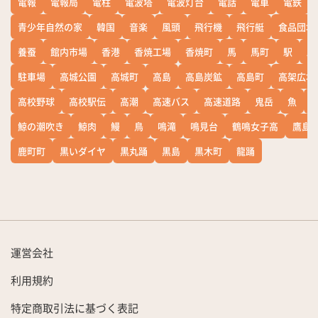
電報
電報局
電柱
電波塔
電波灯台
電話
電車
電鉄
青少年自然の家
韓国
音楽
風頭
飛行機
飛行艇
食品団地
養蚕
館内市場
香港
香焼工場
香焼町
馬
馬町
駅
駅
駐車場
高城公園
高城町
高島
高島炭鉱
高島町
高架広場
高校野球
高校駅伝
高潮
高速バス
高速道路
鬼岳
魚
鯨の潮吹き
鯨肉
鰻
鳥
鳴滝
鳴見台
鶴鳴女子高
鷹島
鹿町町
黒いダイヤ
黒丸踊
黒島
黒木町
龍踊
運営会社
利用規約
特定商取引法に基づく表記