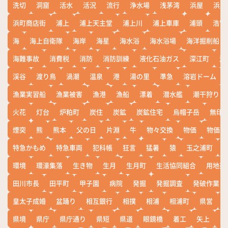
洗切
洞窟
活水
活況
流行
浄水場
浅茅湾
浜屋
浜屋
浜町商店街
浦上
浦上天主堂
浦上川
浦上車庫
浦頭
浩宮
海
海上自衛隊
海岸
海星
海水浴
海水浴場
海洋掘削船
海難事故
消費税
消防
消防訓練
液化石油ガス
深江町
淵
渓谷
渡り鳥
渦潮
温泉
港
湯の里
準急
溶岩ドーム
漁業実習船
漁業被害
漁港
漁船
漂着
潜水艦
潮干狩り
火花
灯台
炉粕町
炭住
炭鉱
炭鉱住宅
烏帽子岳
無印
煙突
熊
熊本
父の日
片淵
牛
物々交換
物価
物価高
特急かもめ
特急車両
犯科帳
狂言
猛暑
猿
玉之浦町
環境
環濠集落
生き物
生月
生月町
生活協同組合
用地売
田川市長
田平町
甲子園
病院
発掘
発掘調査
発破作業
皇太子成婚
盆踊り
相互銀行
相撲
相浦
相浦町
県営
県境
県庁
県庁通り
県短
県道
眼鏡橋
着工
矢上
矢