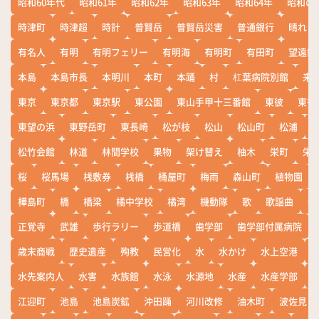
昭和60年代
昭和61年
昭和62年
昭和63年
昭和64年
昭和の
時津町
時津超
時計
普賢岳
普賢岳災害
普通銀行
晴れ
有名人
有明
有明フェリー
有明海
有明町
有田町
望遠鏡
本島
本島市長
本明川
本町
本踊
村
杠葉病院別館
来
東京
東京都
東京駅
東公園
東山手甲十三番館
東彼
東彼
東望の浜
東野岳町
東長崎
松が枝
松山
松山町
松浦
松竹会館
林道
林間学校
果物
架け替え
柚木
栄町
栄
桜
桜馬場
桟敷券
桟橋
桶屋町
梅雨
森山町
植物園
樺島町
橋
橋梁
橘中学校
橘湾
機動隊
歌
歌謡曲
歓
正覚寺
武雄
歩行ラリー
歩道橋
歯学部
歯学部付属病院
歳末商戦
歴史遺産
殉教
民営化
水
水かけ
水上空港
水先案内人
水害
水族館
水泳
水源地
水産
水産学部
江迎町
池島
池島炭鉱
沖田踊
河川改修
油木町
波佐見