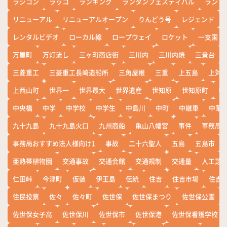
ラジコン
ラッコ
ランキング
ランタンフェスティバル
ランド
リニューアル
リニューアルオープン
りんどう号
レジェンド
レンタルビデオ
ローカル線
ロープウェイ
ロケット
一支国
万屋町
万灯流し
三ヶ町商店街
三川内
三川内焼
三景台
三菱重工
三菱重工長崎造船所
三角屋根
三重
上五島
上対
上西山町
世界一
世界最大
世界遺産
世知原
世知原町
中
中央橋
中学
中学校
中学生
中島川
中町
中継車
中華
九十九島
九十九島火口
九州商船
亀山八幡宮
事件
事務局お
事務局おすすめ法人様向け1
事故
二十六聖人
五島
五島市
亜熱帯植物園
交通事故
交通会館
交通規制
交通量
人工芝
仁田峠
今津町
仮装
伊王島
伝統
住吉
住吉市場
住吉
住民投票
佐々
佐々町
佐世保
佐世保まつり
佐世保公園
佐世保女子高
佐世保川
佐世保市
佐世保港
佐世保看護学校