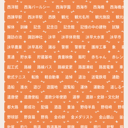
西洋館
西海パールシー
西海学園
西海市
西海橋
西海橋水
西諌早駅
西諫早駅
西鉄
観光
観光名所
観光施設
観光船
解体
訓練
記念
記念日
記念館
記憶の中の建物
試験
諏訪の池
諏訪神社
諫早
諫早体育館
諫早大水害
諫早市
諫早農業
諫早高校
諸谷
警察
警察官
護岸工事
象
豪
貫通
貯水率
貯蔵基地
貴重映像
賑町
赤ちゃん
赤レンガ
起工式
路線
路線バス
路線変更
路面凍結
路面電車
車
軟式テニス
転換
軽自動車
追悼
退治
送電鉄塔
通勤
造船
進水
遊び
遊園地
遊覧船
運休
運動会
道しるべ
遣唐使
遣唐使船
遣欧少年使節
選挙
遺跡・史跡・文化財
都大路
鄭成功
配備
酒造
重油
野母半島
野母崎
野母
野球部
野良猫
野鳥
金の卵
金メダリスト
金山銀山
釜山
針尾
釣り
鉄道
鉄道事故
銀嶺
銀座
銀行
銃撃
銅座