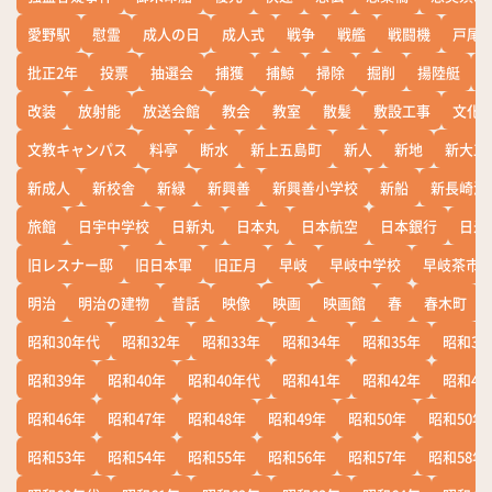
愛野駅
慰霊
成人の日
成人式
戦争
戦艦
戦闘機
戸尾
批正2年
投票
抽選会
捕獲
捕鯨
掃除
掘削
揚陸艇
改装
放射能
放送会館
教会
教室
散髪
敷設工事
文化
文教キャンパス
料亭
断水
新上五島町
新人
新地
新大工
新成人
新校舎
新緑
新興善
新興善小学校
新船
新長崎漁
旅館
日宇中学校
日新丸
日本丸
日本航空
日本銀行
日米
旧レスナー邸
旧日本軍
旧正月
早岐
早岐中学校
早岐茶市
明治
明治の建物
昔話
映像
映画
映画館
春
春木町
昭和30年代
昭和32年
昭和33年
昭和34年
昭和35年
昭和36
昭和39年
昭和40年
昭和40年代
昭和41年
昭和42年
昭和43
昭和46年
昭和47年
昭和48年
昭和49年
昭和50年
昭和50年
昭和53年
昭和54年
昭和55年
昭和56年
昭和57年
昭和58年