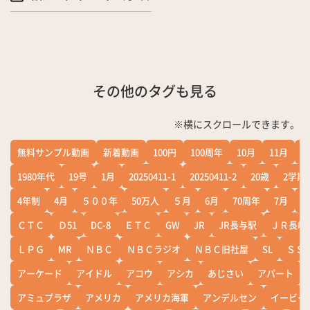
その他のタグも見る
※横にスクロールできます。
無料サンプル動画
新着動画
100円
100周年
10月
11月
1
1980年代
19号
1月
20250411-1
20250411-2
20歳
2学期
4年制
4月
５００年
50万人
５月
6月
70周年
7月
ＣＴＣ
Ｄ51
DC-8
ＥＴＣ
GW
JR
JR長与駅
ＪＲ長崎
ＬＰＧ
MR
ＮＢＣ
ＮＢＣラジオ
ＮＢＣ旧社屋
SL
ＳＳ
アーケード
アイドル
アコウ
アシカ
あじさい
アパート
アミュプラザ
アメリカ
アメリカ海軍
アンデルセン
イービー