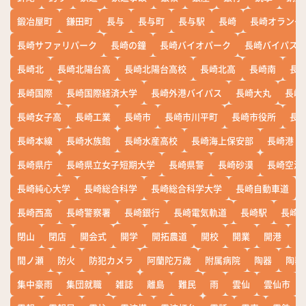
鍛冶屋町
鎌田町
長与
長与町
長与駅
長崎
長崎オランダ
長崎サファリパーク
長崎の鐘
長崎バイオパーク
長崎バイパス
長崎北
長崎北陽台高
長崎北陽台高校
長崎北高
長崎南
長
長崎国際
長崎国際経済大学
長崎外港バイパス
長崎大丸
長崎
長崎女子高
長崎工業
長崎市
長崎市川平町
長崎市役所
長
長崎本線
長崎水族館
長崎水産高校
長崎海上保安部
長崎港
長崎県庁
長崎県立女子短期大学
長崎県警
長崎砂漠
長崎空港
長崎純心大学
長崎総合科学
長崎総合科学大学
長崎自動車道
長崎西高
長崎警察署
長崎銀行
長崎電気軌道
長崎駅
長崎
閉山
閉店
開会式
開学
開拓農道
開校
開業
開港
開
間ノ瀬
防火
防犯カメラ
阿蘭陀万歳
附属病院
陶器
陶器
集中豪雨
集団就職
雑誌
離島
難民
雨
雲仙
雲仙市