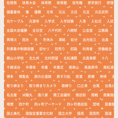
佐賀県
体育大会
体育祭
体育館
信号機
修学旅行
修理
備蓄基地
像
優勝
元号
元寇
元日
元旦
元石灰町
元
光ケーブル
光源寺
入学式
入学試験
入港
入社式
入試
全国大会優勝
全日空
八千代町
八朔祭
公会堂
公務員
公
再噴火
冠水
冬
冬休み
凍結
処分
出光佐三
出島
出
列車集中制御装置
初セリ
初売り
初詣
利用者
労働組合
勝山小学校
北九州
北村西望
北松浦郡
北高来郡
十八
十
千綿渓谷
半導体
卒業
卒業式
南串山
南島原市
南松浦郡
博多
博覧会
原の辻遺跡
原子力船
原潜
原爆
参拝
友
取り締まり
取り締まりカメラ
取締り
口之津
台風
台風19
名古屋
咸臨丸
唐八景
商工会議所
商店街
商戦
商業施設
噴煙
四ケ町
四ヶ町アーケード
四ヶ町商店街
団地
図書館
国土美化
国指定重要文化財
国立大学
国見
国見町
国道