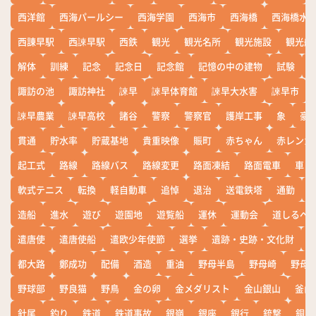
西洋館
西海パールシー
西海学園
西海市
西海橋
西海橋水
西諌早駅
西諫早駅
西鉄
観光
観光名所
観光施設
観光船
解体
訓練
記念
記念日
記念館
記憶の中の建物
試験
諏訪の池
諏訪神社
諫早
諫早体育館
諫早大水害
諫早市
諫早農業
諫早高校
諸谷
警察
警察官
護岸工事
象
豪
貫通
貯水率
貯蔵基地
貴重映像
賑町
赤ちゃん
赤レンガ
起工式
路線
路線バス
路線変更
路面凍結
路面電車
車
軟式テニス
転換
軽自動車
追悼
退治
送電鉄塔
通勤
造船
進水
遊び
遊園地
遊覧船
運休
運動会
道しるべ
遣唐使
遣唐使船
遣欧少年使節
選挙
遺跡・史跡・文化財
都大路
鄭成功
配備
酒造
重油
野母半島
野母崎
野母
野球部
野良猫
野鳥
金の卵
金メダリスト
金山銀山
釜山
針尾
釣り
鉄道
鉄道事故
銀嶺
銀座
銀行
銃撃
銅座