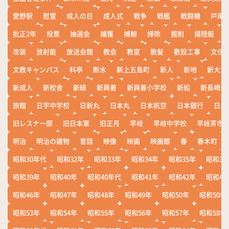
愛野駅
慰霊
成人の日
成人式
戦争
戦艦
戦闘機
戸尾
批正2年
投票
抽選会
捕獲
捕鯨
掃除
掘削
揚陸艇
改装
放射能
放送会館
教会
教室
散髪
敷設工事
文化
文教キャンパス
料亭
断水
新上五島町
新人
新地
新大工
新成人
新校舎
新緑
新興善
新興善小学校
新船
新長崎漁
旅館
日宇中学校
日新丸
日本丸
日本航空
日本銀行
日米
旧レスナー邸
旧日本軍
旧正月
早岐
早岐中学校
早岐茶市
明治
明治の建物
昔話
映像
映画
映画館
春
春木町
昭和30年代
昭和32年
昭和33年
昭和34年
昭和35年
昭和36
昭和39年
昭和40年
昭和40年代
昭和41年
昭和42年
昭和43
昭和46年
昭和47年
昭和48年
昭和49年
昭和50年
昭和50年
昭和53年
昭和54年
昭和55年
昭和56年
昭和57年
昭和58年