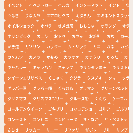
イベント
イベントカー
イルカ
インターネット
インド
ウ
うなぎ
うな太郎
エアロビクス
えぷろん
エミネントスラック
オイルショック
オペラ
オメガ局
おもちゃ
オランダ
オラ
オリンピック
お上り
お下り
お中元
お旅所
お盆
カール
かき道
ガソリン
カッター
カトリック
カニ
ガネ
カピバ
カメムシ
カメラ
かもめ
カラオケ
カラクリ
かるた
カレ
キャバレー
キャラバン
キャンプ
キリシタン弾圧
キリスト教
クイーンエリザベス
くじゃく
クジラ
クスノキ
クマ
クラ
グラバー園
グラバー邸
ぐらばあ
グラマン
グリーンベルト
クリスマス
クリスマスツリー
クルーズ船
くんち
ケーブル
ゴールデンウイーク
ゴキブリ
コッコデショ
ゴルフ
ゴルフ場
コンテスト
コンビニ
コンピュータ
ザ・なが
ザ・ベストテン
さじき
サッカー
サニー
サファリ
ザボン
サル
サンアイ