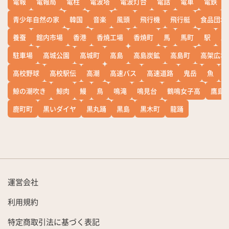
電報
電報局
電柱
電波塔
電波灯台
電話
電車
電鉄
青少年自然の家
韓国
音楽
風頭
飛行機
飛行艇
食品団地
養蚕
館内市場
香港
香焼工場
香焼町
馬
馬町
駅
駅
駐車場
高城公園
高城町
高島
高島炭鉱
高島町
高架広場
高校野球
高校駅伝
高潮
高速バス
高速道路
鬼岳
魚
鯨の潮吹き
鯨肉
鰻
鳥
鳴滝
鳴見台
鶴鳴女子高
鷹島
鹿町町
黒いダイヤ
黒丸踊
黒島
黒木町
龍踊
運営会社
利用規約
特定商取引法に基づく表記