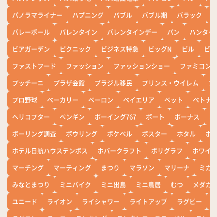
パノラマライナー
ハプニング
バブル
バブル期
バラック
バレーボール
バレンタイン
バレンタインデー
パン
ハンター
ビアガーデン
ピクニック
ビジネス特急
ビッグN
ビル
ビワ
ファストフード
ファッション
ファッションショー
ファミコン
プッチーニ
プラザ会館
ブラジル移民
プリンス・ウイレム
ブ
プロ野球
ベーカリー
ペーロン
ベイエリア
ペット
ベトナ
ヘリコプター
ペンギン
ボーイング767
ボート
ボーナス
ホ
ボーリング調査
ボウリング
ポケベル
ポスター
ホタル
ホ
ホテル日航ハウステンボス
ホバークラフト
ポリグラフ
ホワイ
マーチング
マーティング
まつり
マラソン
マリーナ
ミカ
みなとまつり
ミニバイク
ミニ出島
ミニ鳥居
むつ
メダカ
ユニード
ライオン
ライシャワー
ライトアップ
ラグビー