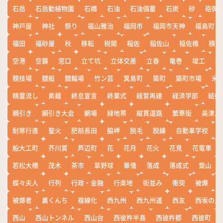
石岳
石岳動植物園
石橋
石油
石油備蓄
石炭
砂
砲弾
神戸屋
神社
祭り
福山雅治
福岡市
福岡市天神
福島町
福田
福砂屋
秋
移転
税関
稲佐
稲佐山
稲佐橋
積雪
空港
空襲
窓口
立て坑
立体交差
立春
竜巻
竣工
端
競技場
競艇
競輪場
竹ン芸
箕島町
築町
築町市場
米
精霊流し
素麺
終息宣言
終業式
経営再建
経済学部
結婚
綱引き
綱引き大会
網場
緑地帯
縦貫道路
繁華街
美津島
耐寒行進
聖火
肥前長田
脇岬
脱毛
脱線
自動車学校
船大工町
芥川賞
芦辺町
花
花月
花火
花見
花電車
若松大橋
茂木
茶市
草野球
華僑
落成
落成式
葉山
蝶々夫人
行列
行政・金融
行楽地
街並み
衝突
被爆
被爆者
裏くんち
複線化
西九州
西九州道
西友
西坂の丘
西山
西山トンネル
西山台
西彼杵半島
西彼杵郡
西彼町