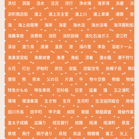
洗切
洞窟
活水
活況
流行
浄水場
浅茅湾
浜屋
浜屋
浜町商店街
浦上
浦上天主堂
浦上川
浦上車庫
浦頭
浩宮
海
海上自衛隊
海岸
海星
海水浴
海水浴場
海洋掘削船
海難事故
消費税
消防
消防訓練
液化石油ガス
深江町
淵
渓谷
渡り鳥
渦潮
温泉
港
湯の里
準急
溶岩ドーム
漁業実習船
漁業被害
漁港
漁船
漂着
潜水艦
潮干狩り
火花
灯台
炉粕町
炭住
炭鉱
炭鉱住宅
烏帽子岳
無印
煙突
熊
熊本
父の日
片淵
牛
物々交換
物価
物価高
特急かもめ
特急車両
犯科帳
狂言
猛暑
猿
玉之浦町
環境
環濠集落
生き物
生月
生月町
生活協同組合
用地売
田川市長
田平町
甲子園
病院
発掘
発掘調査
発破作業
皇太子成婚
盆踊り
相互銀行
相撲
相浦
相浦町
県営
県境
県庁
県庁通り
県短
県道
眼鏡橋
着工
矢上
矢