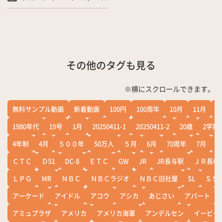
その他のタグも見る
※横にスクロールできます。
無料サンプル動画
新着動画
100円
100周年
10月
11月
1
1980年代
19号
1月
20250411-1
20250411-2
20歳
2学期
4年制
4月
５００年
50万人
５月
6月
70周年
7月
ＣＴＣ
Ｄ51
DC-8
ＥＴＣ
GW
JR
JR長与駅
ＪＲ長崎
ＬＰＧ
MR
ＮＢＣ
ＮＢＣラジオ
ＮＢＣ旧社屋
SL
ＳＳ
アーケード
アイドル
アコウ
アシカ
あじさい
アパート
アミュプラザ
アメリカ
アメリカ海軍
アンデルセン
イービー