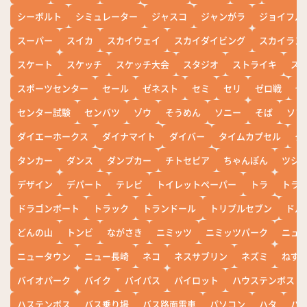
シーボルト
シミュレーター
ジャスコ
ジャンがラ
ジョイフル
スーパー
スイカ
スカイウェイ
スカイダイビング
スカイラン
スケート
スケッチ
スケッチ大会
スタジオ
ストライキ
ス
スポーツセンター
セール
ゼネスト
セミ
セリ
ゼロ戦
ぜ
センター試験
センバツ
ゾウ
そうめん
ソニー
そば
ソフ
ダイエーホークス
ダイナマイト
ダイバー
タイムカプセル
タ
タンカー
ダンス
ダンプカー
チトセピア
ちゃんぽん
ツシ
デザイン
デパート
テレビ
トイレットペーパー
トラ
トラ
ドラゴンボート
トラック
トランドール
トリプルセブン
ドル
どんの山
トンビ
ながさき
ニミッツ
ニミッツパーク
ニュ
ニュータウン
ニュー長崎
ネコ
ネスサブリン
ネズミ
ねず
バイオパーク
バイク
バイパス
パイロット
ハウステンボス
ハステンボス
バス乗り場
バス路面電車
パソコン
ハタ
ハ