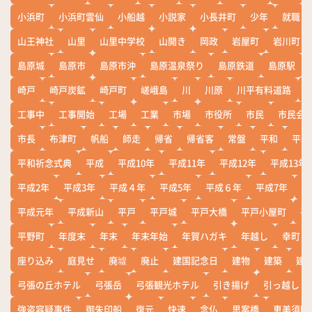
小浜町
小浜町雲仙
小船越
小説家
小長井町
少年
就職
山王神社
山里
山里中学校
山開き
岡政
岩屋町
岩川町
島原城
島原市
島原市沖
島原温泉祭り
島原鉄道
島原駅
崎戸
崎戸炭鉱
崎戸町
嵯峨島
川
川原
川平有料道路
工事中
工事開始
工場
工業
市場
市役所
市民
市民会
市長
布津町
帆船
師走
帰省
帰省客
常盤
平和
平和
平和祈念式典
平成
平成10年
平成11年
平成12年
平成13年
平成2年
平成3年
平成４年
平成5年
平成６年
平成7年
平
平成元年
平成新山
平戸
平戸城
平戸大橋
平戸小屋町
平
平野町
年度末
年末
年末年始
年賀ハガキ
年越し
幸町
座り込み
庭見せ
廃墟
廃止
建国記念日
建物
建築
建
弓張の丘ホテル
弓張岳
弓張観光ホテル
引き揚げ
引っ越し
強盗容疑事件
御朱印船
復元
快速
念仏
思案橋
恵美須町