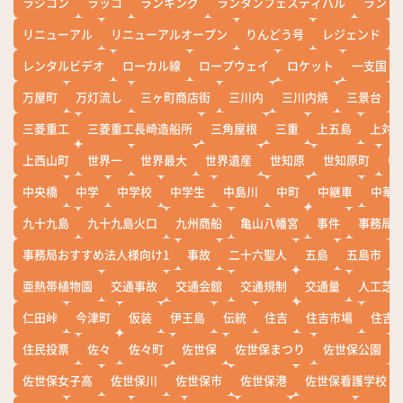
ラジコン
ラッコ
ランキング
ランタンフェスティバル
ランド
リニューアル
リニューアルオープン
りんどう号
レジェンド
レンタルビデオ
ローカル線
ロープウェイ
ロケット
一支国
万屋町
万灯流し
三ヶ町商店街
三川内
三川内焼
三景台
三菱重工
三菱重工長崎造船所
三角屋根
三重
上五島
上対
上西山町
世界一
世界最大
世界遺産
世知原
世知原町
中
中央橋
中学
中学校
中学生
中島川
中町
中継車
中華
九十九島
九十九島火口
九州商船
亀山八幡宮
事件
事務局お
事務局おすすめ法人様向け1
事故
二十六聖人
五島
五島市
亜熱帯植物園
交通事故
交通会館
交通規制
交通量
人工芝
仁田峠
今津町
仮装
伊王島
伝統
住吉
住吉市場
住吉
住民投票
佐々
佐々町
佐世保
佐世保まつり
佐世保公園
佐世保女子高
佐世保川
佐世保市
佐世保港
佐世保看護学校