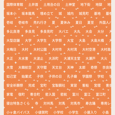
国際体育館
土井首
土用丑の日
土神堂
地下街
地獄
地獄
坂本小
坂本龍馬
埋め立て
城
城内
城見町
基地
墓参
壱岐
壱岐市
売れ行き
夏
夏休み
夏日
夏至
外国人バ
多比良港
多良見
多良見町
大バエ
大丸
大会
大分
大
大型店舗
大学
大学生
大学祭
大宝
大島
大島大橋
大
大晦日
大村
大村公園
大村市
大村湾
大村空港
大村高校
大正
大水害
大波止
大浜町
大浦天主堂
大瀬戸
大火
大雪
大韓航空
天守閣
天文台
天神
太郎
奇祭
奈良尾
如己堂
始業式
子供
子供の日
孔子廟
学園祭
学校
学
安全祈願祭
完成
宝町
宝製鋼社
実習
客船
宮摺
害虫
家電
宿町
寄合町
密入国
密航
富川
富江
富江町
寒
寝台特急さくら
寺
対州馬
対馬
対馬市
寿古踊
専用レー
小ヶ倉バイパス
小値賀町
小学校
小学生
小屋入り
小島