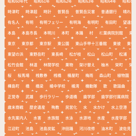
昭和60年代
昭和61年
昭和62年
昭和63年
昭和64年
昭和の
時津町
時津超
時計
普賢岳
普賢岳災害
普通銀行
晴れ
有名人
有明
有明フェリー
有明海
有明町
有田町
望遠鏡
本島
本島市長
本明川
本町
本踊
村
杠葉病院別館
来
東京
東京都
東京駅
東公園
東山手甲十三番館
東彼
東彼
東望の浜
東野岳町
東長崎
松が枝
松山
松山町
松浦
松竹会館
林道
林間学校
果物
架け替え
柚木
栄町
栄
桜
桜馬場
桟敷券
桟橋
桶屋町
梅雨
森山町
植物園
樺島町
橋
橋梁
橘中学校
橘湾
機動隊
歌
歌謡曲
歓
正覚寺
武雄
歩行ラリー
歩道橋
歯学部
歯学部付属病院
歳末商戦
歴史遺産
殉教
民営化
水
水かけ
水上空港
水先案内人
水害
水族館
水泳
水源地
水産
水産学部
江迎町
池島
池島炭鉱
沖田踊
河川改修
油木町
波佐見