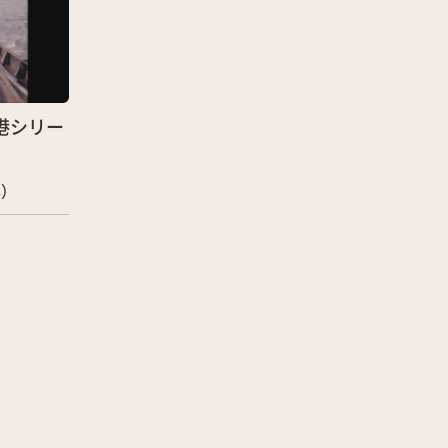
「港シリー
）
年）