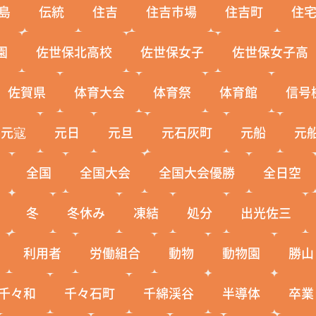
島
伝統
住吉
住吉市場
住吉町
住
園
佐世保北高校
佐世保女子
佐世保女子高
佐賀県
体育大会
体育祭
体育館
信号
元寇
元日
元旦
元石灰町
元船
元
全国
全国大会
全国大会優勝
全日空
冬
冬休み
凍結
処分
出光佐三
利用者
労働組合
動物
動物園
勝山
千々和
千々石町
千綿渓谷
半導体
卒業