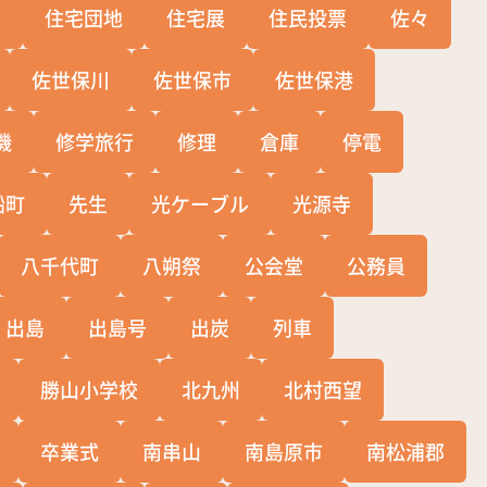
宅
住宅団地
住宅展
住民投票
佐々
佐世保川
佐世保市
佐世保港
機
修学旅行
修理
倉庫
停電
船町
先生
光ケーブル
光源寺
八千代町
八朔祭
公会堂
公務員
出島
出島号
出炭
列車
勝山小学校
北九州
北村西望
卒業式
南串山
南島原市
南松浦郡