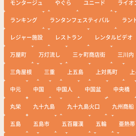
モンタージュ
やぐら
ユニード
ライオ
ランキング
ランタンフェスティバル
ラン
レジャー施設
レストラン
レンタルビデオ
万屋町
万灯流し
三ヶ町商店街
三川内
三角屋根
三重
上五島
上対馬町
上
中元
中国
中国人
中国盆
中央橋
丸栄
九十九島
九十九島火口
九州商船
五島
五島市
五百羅漢
五輪
亜熱帯