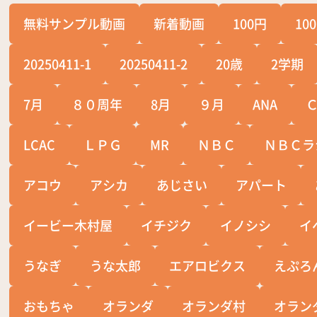
無料サンプル動画
新着動画
100円
10
20250411-1
20250411-2
20歳
2学期
7月
８０周年
8月
９月
ANA
LCAC
ＬＰＧ
MR
ＮＢＣ
ＮＢＣラ
アコウ
アシカ
あじさい
アパート
イービー木村屋
イチジク
イノシシ
イ
うなぎ
うな太郎
エアロビクス
えぷろ
おもちゃ
オランダ
オランダ村
オラン