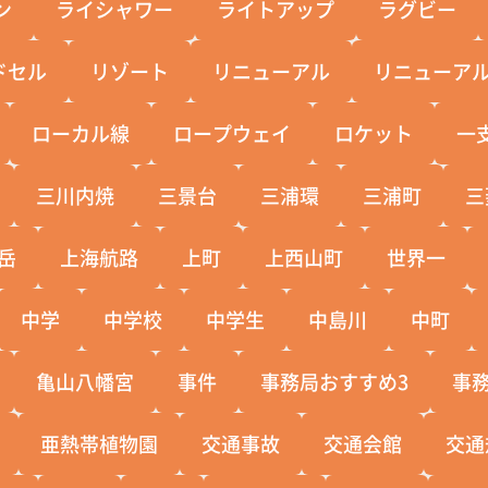
ン
ライシャワー
ライトアップ
ラグビー
ドセル
リゾート
リニューアル
リニューア
ローカル線
ロープウェイ
ロケット
一
三川内焼
三景台
三浦環
三浦町
三
岳
上海航路
上町
上西山町
世界一
中学
中学校
中学生
中島川
中町
亀山八幡宮
事件
事務局おすすめ3
事
亜熱帯植物園
交通事故
交通会館
交通