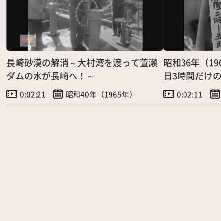
長崎砂漠の解消～大村湾を渡って萱瀬
昭和36年（1
ダムの水が長崎へ！～
日3時間だけ
～」（9/25）
0:02:21
昭和40年（1965年）
0:02:11