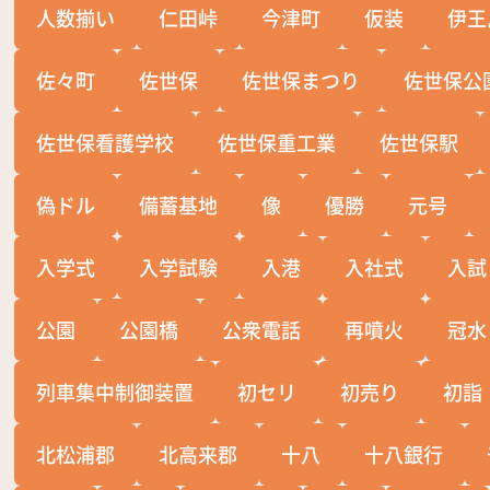
人数揃い
仁田峠
今津町
仮装
伊王
佐々町
佐世保
佐世保まつり
佐世保公
佐世保看護学校
佐世保重工業
佐世保駅
偽ドル
備蓄基地
像
優勝
元号
入学式
入学試験
入港
入社式
入試
公園
公園橋
公衆電話
再噴火
冠水
列車集中制御装置
初セリ
初売り
初詣
北松浦郡
北高来郡
十八
十八銀行