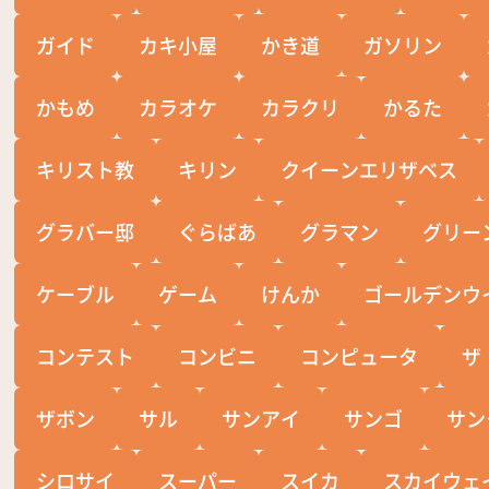
ガイド
カキ小屋
かき道
ガソリン
かもめ
カラオケ
カラクリ
かるた
キリスト教
キリン
クイーンエリザベス
グラバー邸
ぐらばあ
グラマン
グリー
ケーブル
ゲーム
けんか
ゴールデンウ
コンテスト
コンビニ
コンピュータ
ザ
ザボン
サル
サンアイ
サンゴ
サン
シロサイ
スーパー
スイカ
スカイウェ