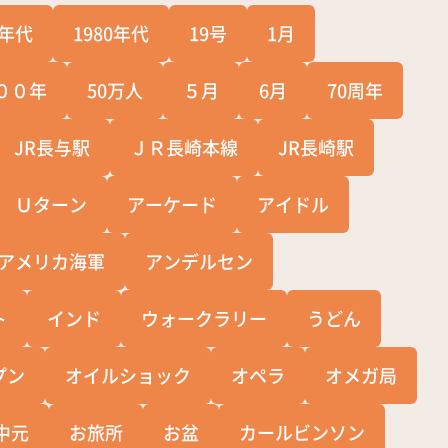
0年代
1980年代
19号
1月
００年
50万人
５月
6月
70周年
JR長与駅
ＪＲ長崎本線
JR長崎駅
Ｕターン
アーケード
アイドル
アメリカ海軍
アンデルセン
ト
インド
ウォークラリー
うどん
プン
オイルショック
オペラ
オメガ局
中元
お旅所
お盆
カールビンソン