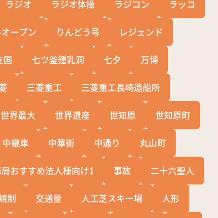
ラジオ
ラジオ体操
ラジコン
ラッコ
ルオープン
りんどう号
レジェンド
支国
七ツ釜鍾乳洞
七夕
万博
菱
三菱重工
三菱重工長崎造船所
世界最大
世界遺産
世知原
世知原町
中継車
中華街
中通り
丸山町
務局おすすめ法人様向け1
事故
二十六聖人
規制
交通量
人工芝スキー場
人形