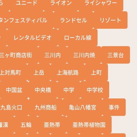
ら
ユニード
ライオン
ライシャワー
タンフェスティバル
ランドセル
リゾート
ン
レンタルビデオ
ローカル線
三ヶ町商店街
三川内
三川内焼
三景台
上対馬町
上岳
上海航路
上町
中国盆
中央橋
中学
中学校
十九島火口
九州商船
亀山八幡宮
事件
羅漢
五輪
亜熱帯
亜熱帯植物園