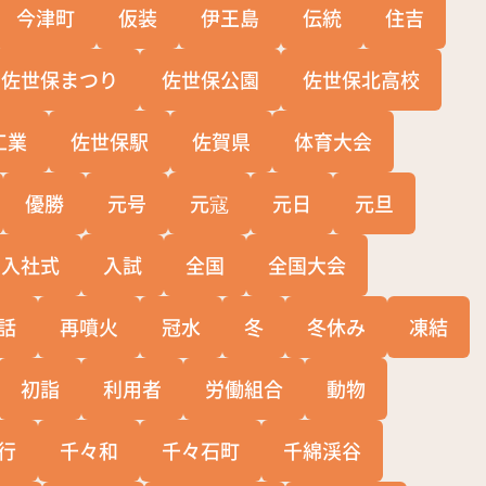
今津町
仮装
伊王島
伝統
住吉
佐世保まつり
佐世保公園
佐世保北高校
工業
佐世保駅
佐賀県
体育大会
優勝
元号
元寇
元日
元旦
入社式
入試
全国
全国大会
話
再噴火
冠水
冬
冬休み
凍結
初詣
利用者
労働組合
動物
行
千々和
千々石町
千綿渓谷