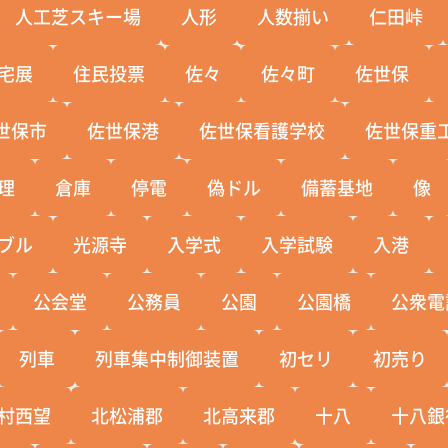
人工芝スキー場
人形
人数揃い
仁田峠
宅展
住民投票
佐々
佐々町
佐世保
世保市
佐世保港
佐世保看護学校
佐世保重
理
倉庫
停電
偽ドル
備蓄基地
像
ブル
光源寺
入学式
入学試験
入港
公会堂
公務員
公園
公園橋
公衆電
列車
列車集中制御装置
初セリ
初売り
村西望
北松浦郡
北高来郡
十八
十八銀