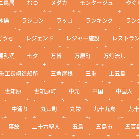
ニ鳥居
むつ
メダカ
モンタージュ
やぐ
体操
ラジコン
ラッコ
ランキング
ラン
どう号
レジェンド
レジャー施設
レストラ
鍾乳洞
七夕
万博
万屋町
万灯流し
重工長崎造船所
三角屋根
三重
上五島
世知原
世知原町
中元
中国
中国人
中通り
丸山町
丸栄
九十九島
九
事故
二十六聖人
五島
五島市
五百