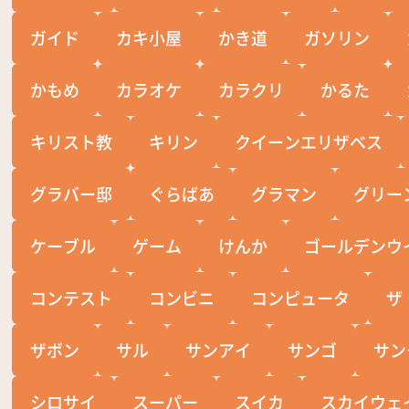
ガイド
カキ小屋
かき道
ガソリン
かもめ
カラオケ
カラクリ
かるた
キリスト教
キリン
クイーンエリザベス
グラバー邸
ぐらばあ
グラマン
グリー
ケーブル
ゲーム
けんか
ゴールデンウ
コンテスト
コンビニ
コンピュータ
ザ
ザボン
サル
サンアイ
サンゴ
サン
シロサイ
スーパー
スイカ
スカイウェ