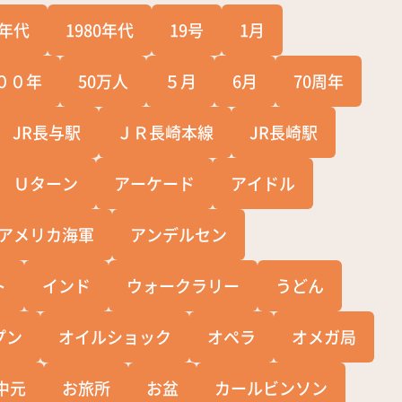
0年代
1980年代
19号
1月
００年
50万人
５月
6月
70周年
JR長与駅
ＪＲ長崎本線
JR長崎駅
Ｕターン
アーケード
アイドル
アメリカ海軍
アンデルセン
ト
インド
ウォークラリー
うどん
プン
オイルショック
オペラ
オメガ局
中元
お旅所
お盆
カールビンソン