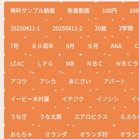
無料サンプル動画
新着動画
100円
10
20250411-1
20250411-2
20歳
2学期
7月
８０周年
8月
９月
ANA
LCAC
ＬＰＧ
MR
ＮＢＣ
ＮＢＣラ
アコウ
アシカ
あじさい
アパート
イービー木村屋
イチジク
イノシシ
イ
うなぎ
うな太郎
エアロビクス
えぷろ
おもちゃ
オランダ
オランダ村
オラン