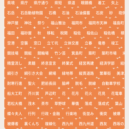
県境
県庁
県庁通り
県短
県道
眼鏡橋
着工
矢上
矢
石岳
石岳動植物園
石橋
石油
石油備蓄
石炭
砂
砲弾
神戸屋
神社
祭り
福山雅治
福岡市
福岡市天神
福島町
福田
福砂屋
秋
移転
税関
稲佐
稲佐山
稲佐橋
積雪
空港
空襲
窓口
立て坑
立体交差
立春
竜巻
竣工
端
競技場
競艇
競輪場
竹ン芸
箕島町
築町
築町市場
米
精霊流し
素麺
終息宣言
終業式
経営再建
経済学部
結婚
綱引き
綱引き大会
網場
緑地帯
縦貫道路
繁華街
美津島
耐寒行進
聖火
肥前長田
脇岬
脱毛
脱線
自動車学校
船大工町
芥川賞
芦辺町
花
花月
花火
花見
花電車
若松大橋
茂木
茶市
草野球
華僑
落成
落成式
葉山
蝶々夫人
行列
行政・金融
行楽地
街並み
衝突
被爆
被爆者
裏くんち
複線化
西九州
西九州道
西友
西坂の丘