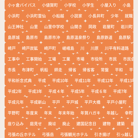
小ヶ倉バイパス
小値賀町
小学校
小学生
小屋入り
小島
小浜町
小浜町雲仙
小船越
小説家
小長井町
少年
就職
山王神社
山里
山里中学校
山開き
岡政
岩屋町
岩川町
島原城
島原市
島原市沖
島原温泉祭り
島原鉄道
島原駅
崎戸
崎戸炭鉱
崎戸町
嵯峨島
川
川原
川平有料道路
工事中
工事開始
工場
工業
市場
市役所
市民
市民会
市長
布津町
帆船
師走
帰省
帰省客
常盤
平和
平和
平和祈念式典
平成
平成10年
平成11年
平成12年
平成13年
平成2年
平成3年
平成４年
平成5年
平成６年
平成7年
平
平成元年
平成新山
平戸
平戸城
平戸大橋
平戸小屋町
平
平野町
年度末
年末
年末年始
年賀ハガキ
年越し
幸町
座り込み
庭見せ
廃墟
廃止
建国記念日
建物
建築
建
弓張の丘ホテル
弓張岳
弓張観光ホテル
引き揚げ
引っ越し