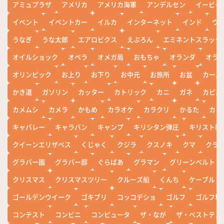
アミュプラザ
アメリカ
アメリカ海軍
アンデルセン
イービー
イベント
イベントカー
イルカ
インターネット
インド
ウ
うなぎ
うな太郎
エアロビクス
えぷろん
エミネントスラック
オイルショック
オペラ
オメガ局
おもちゃ
オランダ
オラ
オリンピック
お上り
お下り
お中元
お旅所
お盆
カール
かき道
ガソリン
カッター
カトリック
カニ
ガネ
カピバ
カメムシ
カメラ
かもめ
カラオケ
カラクリ
かるた
カレ
キャバレー
キャラバン
キャンプ
キリシタン弾圧
キリスト教
クイーンエリザベス
くじゃく
クジラ
クスノキ
クマ
クラ
グラバー園
グラバー邸
ぐらばあ
グラマン
グリーンベルト
クリスマス
クリスマスツリー
クルーズ船
くんち
ケーブル
ゴールデンウイーク
ゴキブリ
コッコデショ
ゴルフ
ゴルフ場
コンテスト
コンビニ
コンピュータ
ザ・なが
ザ・ベストテン