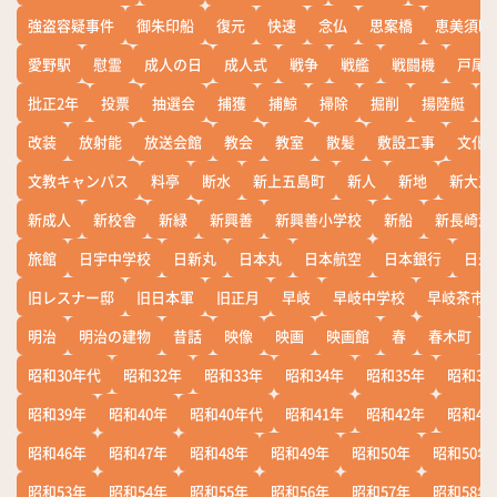
強盗容疑事件
御朱印船
復元
快速
念仏
思案橋
恵美須町
愛野駅
慰霊
成人の日
成人式
戦争
戦艦
戦闘機
戸尾
批正2年
投票
抽選会
捕獲
捕鯨
掃除
掘削
揚陸艇
改装
放射能
放送会館
教会
教室
散髪
敷設工事
文化
文教キャンパス
料亭
断水
新上五島町
新人
新地
新大工
新成人
新校舎
新緑
新興善
新興善小学校
新船
新長崎漁
旅館
日宇中学校
日新丸
日本丸
日本航空
日本銀行
日米
旧レスナー邸
旧日本軍
旧正月
早岐
早岐中学校
早岐茶市
明治
明治の建物
昔話
映像
映画
映画館
春
春木町
昭和30年代
昭和32年
昭和33年
昭和34年
昭和35年
昭和36
昭和39年
昭和40年
昭和40年代
昭和41年
昭和42年
昭和43
昭和46年
昭和47年
昭和48年
昭和49年
昭和50年
昭和50年
昭和53年
昭和54年
昭和55年
昭和56年
昭和57年
昭和58年