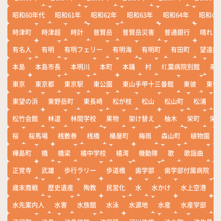
昭和60年代
昭和61年
昭和62年
昭和63年
昭和64年
昭和の
時津町
時津超
時計
普賢岳
普賢岳災害
普通銀行
晴れ
有名人
有明
有明フェリー
有明海
有明町
有田町
望遠鏡
本島
本島市長
本明川
本町
本踊
村
杠葉病院別館
来
東京
東京都
東京駅
東公園
東山手甲十三番館
東彼
東彼
東望の浜
東野岳町
東長崎
松が枝
松山
松山町
松浦
松竹会館
林道
林間学校
果物
架け替え
柚木
栄町
栄
桜
桜馬場
桟敷券
桟橋
桶屋町
梅雨
森山町
植物園
樺島町
橋
橋梁
橘中学校
橘湾
機動隊
歌
歌謡曲
歓
正覚寺
武雄
歩行ラリー
歩道橋
歯学部
歯学部付属病院
歳末商戦
歴史遺産
殉教
民営化
水
水かけ
水上空港
水先案内人
水害
水族館
水泳
水源地
水産
水産学部