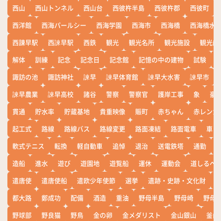
西山
西山トンネル
西山台
西彼杵半島
西彼杵郡
西彼町
西洋館
西海パールシー
西海学園
西海市
西海橋
西海橋水
西諌早駅
西諫早駅
西鉄
観光
観光名所
観光施設
観光船
解体
訓練
記念
記念日
記念館
記憶の中の建物
試験
諏訪の池
諏訪神社
諫早
諫早体育館
諫早大水害
諫早市
諫早農業
諫早高校
諸谷
警察
警察官
護岸工事
象
豪
貫通
貯水率
貯蔵基地
貴重映像
賑町
赤ちゃん
赤レンガ
起工式
路線
路線バス
路線変更
路面凍結
路面電車
車
軟式テニス
転換
軽自動車
追悼
退治
送電鉄塔
通勤
造船
進水
遊び
遊園地
遊覧船
運休
運動会
道しるべ
遣唐使
遣唐使船
遣欧少年使節
選挙
遺跡・史跡・文化財
都大路
鄭成功
配備
酒造
重油
野母半島
野母崎
野母
野球部
野良猫
野鳥
金の卵
金メダリスト
金山銀山
釜山