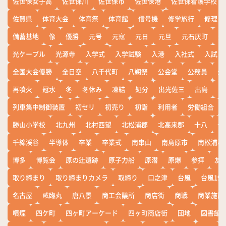
佐世保女子高
佐世保川
佐世保市
佐世保港
佐世保看護学校
佐賀県
体育大会
体育祭
体育館
信号機
修学旅行
修理
備蓄基地
像
優勝
元号
元寇
元日
元旦
元石灰町
元
光ケーブル
光源寺
入学式
入学試験
入港
入社式
入試
全国大会優勝
全日空
八千代町
八朔祭
公会堂
公務員
公
再噴火
冠水
冬
冬休み
凍結
処分
出光佐三
出島
出
列車集中制御装置
初セリ
初売り
初詣
利用者
労働組合
勝山小学校
北九州
北村西望
北松浦郡
北高来郡
十八
十
千綿渓谷
半導体
卒業
卒業式
南串山
南島原市
南松浦郡
博多
博覧会
原の辻遺跡
原子力船
原潜
原爆
参拝
友
取り締まり
取り締まりカメラ
取締り
口之津
台風
台風19
名古屋
咸臨丸
唐八景
商工会議所
商店街
商戦
商業施設
噴煙
四ケ町
四ヶ町アーケード
四ヶ町商店街
団地
図書館