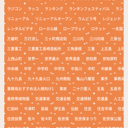
ラジコン
ラッコ
ランキング
ランタンフェスティバル
ランド
リニューアル
リニューアルオープン
りんどう号
レジェンド
レンタルビデオ
ローカル線
ロープウェイ
ロケット
一支国
万屋町
万灯流し
三ヶ町商店街
三川内
三川内焼
三景台
三菱重工
三菱重工長崎造船所
三角屋根
三重
上五島
上対
上西山町
世界一
世界最大
世界遺産
世知原
世知原町
中
中央橋
中学
中学校
中学生
中島川
中町
中継車
中華
九十九島
九十九島火口
九州商船
亀山八幡宮
事件
事務局お
事務局おすすめ法人様向け1
事故
二十六聖人
五島
五島市
亜熱帯植物園
交通事故
交通会館
交通規制
交通量
人工芝
仁田峠
今津町
仮装
伊王島
伝統
住吉
住吉市場
住吉
住民投票
佐々
佐々町
佐世保
佐世保まつり
佐世保公園