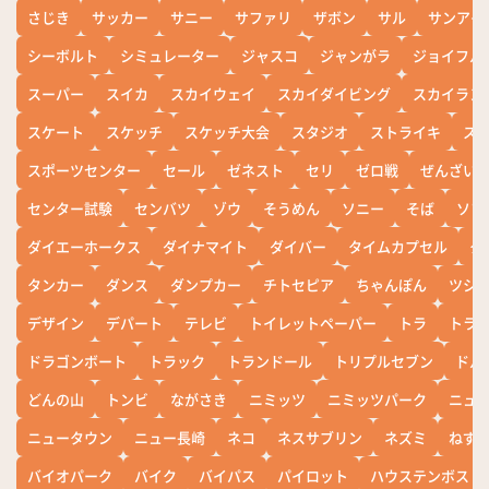
さじき
サッカー
サニー
サファリ
ザボン
サル
サンアイ
シーボルト
シミュレーター
ジャスコ
ジャンがラ
ジョイフル
スーパー
スイカ
スカイウェイ
スカイダイビング
スカイラン
スケート
スケッチ
スケッチ大会
スタジオ
ストライキ
ス
スポーツセンター
セール
ゼネスト
セリ
ゼロ戦
ぜんざい
センター試験
センバツ
ゾウ
そうめん
ソニー
そば
ソフ
ダイエーホークス
ダイナマイト
ダイバー
タイムカプセル
タ
タンカー
ダンス
ダンプカー
チトセピア
ちゃんぽん
ツシ
デザイン
デパート
テレビ
トイレットペーパー
トラ
トラ
ドラゴンボート
トラック
トランドール
トリプルセブン
ドル
どんの山
トンビ
ながさき
ニミッツ
ニミッツパーク
ニュ
ニュータウン
ニュー長崎
ネコ
ネスサブリン
ネズミ
ねず
バイオパーク
バイク
バイパス
パイロット
ハウステンボス