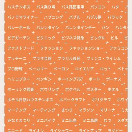
ハステンボス
バス乗り場
バス路面電車
パソコン
ハタ
ハ
パノラマライナー
ハプニング
バブル
バブル期
バラック
バレーボール
バレンタイン
バレンタインデー
パン
ハンター
ビアガーデン
ピクニック
ビジネス特急
ビッグN
ビル
ビワ
ファストフード
ファッション
ファッションショー
ファミコン
プッチーニ
プラザ会館
ブラジル移民
プリンス・ウイレム
ブ
プロ野球
ベーカリー
ペーロン
ベイエリア
ペット
ベトナ
ヘリコプター
ペンギン
ボーイング767
ボート
ボーナス
ホ
ボーリング調査
ボウリング
ポケベル
ポスター
ホタル
ホ
ホテル日航ハウステンボス
ホバークラフト
ポリグラフ
ホワイ
マーチング
マーティング
まつり
マラソン
マリーナ
ミカ
みなとまつり
ミニバイク
ミニ出島
ミニ鳥居
むつ
メダカ
ユニード
ライオン
ライシャワー
ライトアップ
ラグビー