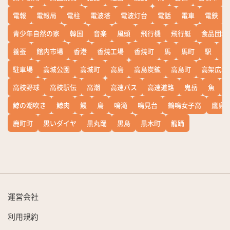
電報
電報局
電柱
電波塔
電波灯台
電話
電車
電鉄
青少年自然の家
韓国
音楽
風頭
飛行機
飛行艇
食品団地
養蚕
館内市場
香港
香焼工場
香焼町
馬
馬町
駅
駅
駐車場
高城公園
高城町
高島
高島炭鉱
高島町
高架広場
高校野球
高校駅伝
高潮
高速バス
高速道路
鬼岳
魚
鯨の潮吹き
鯨肉
鰻
鳥
鳴滝
鳴見台
鶴鳴女子高
鷹島
鹿町町
黒いダイヤ
黒丸踊
黒島
黒木町
龍踊
運営会社
利用規約