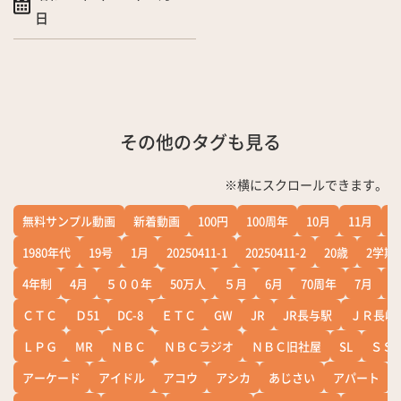
日
その他のタグも見る
※横にスクロールできます。
無料サンプル動画
新着動画
100円
100周年
10月
11月
1
1980年代
19号
1月
20250411-1
20250411-2
20歳
2学期
4年制
4月
５００年
50万人
５月
6月
70周年
7月
ＣＴＣ
Ｄ51
DC-8
ＥＴＣ
GW
JR
JR長与駅
ＪＲ長崎
ＬＰＧ
MR
ＮＢＣ
ＮＢＣラジオ
ＮＢＣ旧社屋
SL
ＳＳ
アーケード
アイドル
アコウ
アシカ
あじさい
アパート