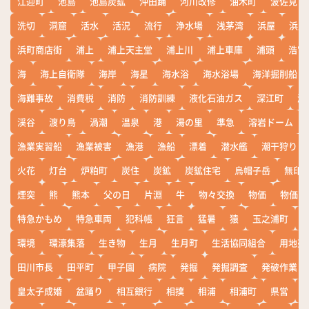
江迎町
池島
池島炭鉱
沖田踊
河川改修
油木町
波佐見
洗切
洞窟
活水
活況
流行
浄水場
浅茅湾
浜屋
浜屋
浜町商店街
浦上
浦上天主堂
浦上川
浦上車庫
浦頭
浩宮
海
海上自衛隊
海岸
海星
海水浴
海水浴場
海洋掘削船
海難事故
消費税
消防
消防訓練
液化石油ガス
深江町
淵
渓谷
渡り鳥
渦潮
温泉
港
湯の里
準急
溶岩ドーム
漁業実習船
漁業被害
漁港
漁船
漂着
潜水艦
潮干狩り
火花
灯台
炉粕町
炭住
炭鉱
炭鉱住宅
烏帽子岳
無印
煙突
熊
熊本
父の日
片淵
牛
物々交換
物価
物価高
特急かもめ
特急車両
犯科帳
狂言
猛暑
猿
玉之浦町
環境
環濠集落
生き物
生月
生月町
生活協同組合
用地売
田川市長
田平町
甲子園
病院
発掘
発掘調査
発破作業
皇太子成婚
盆踊り
相互銀行
相撲
相浦
相浦町
県営