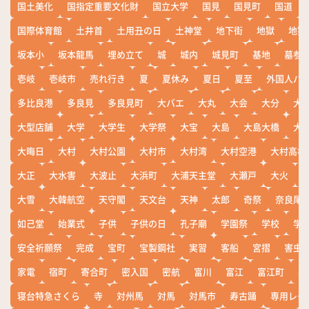
国土美化
国指定重要文化財
国立大学
国見
国見町
国道
国際体育館
土井首
土用丑の日
土神堂
地下街
地獄
地獄
坂本小
坂本龍馬
埋め立て
城
城内
城見町
基地
墓参
壱岐
壱岐市
売れ行き
夏
夏休み
夏日
夏至
外国人バ
多比良港
多良見
多良見町
大バエ
大丸
大会
大分
大
大型店舗
大学
大学生
大学祭
大宝
大島
大島大橋
大
大晦日
大村
大村公園
大村市
大村湾
大村空港
大村高校
大正
大水害
大波止
大浜町
大浦天主堂
大瀬戸
大火
大雪
大韓航空
天守閣
天文台
天神
太郎
奇祭
奈良尾
如己堂
始業式
子供
子供の日
孔子廟
学園祭
学校
学
安全祈願祭
完成
宝町
宝製鋼社
実習
客船
宮摺
害虫
家電
宿町
寄合町
密入国
密航
富川
富江
富江町
寒
寝台特急さくら
寺
対州馬
対馬
対馬市
寿古踊
専用レー