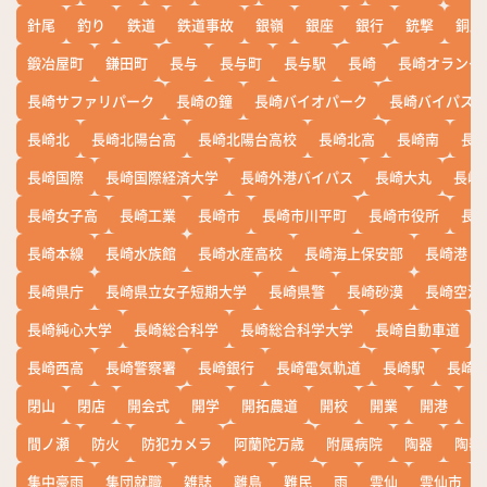
針尾
釣り
鉄道
鉄道事故
銀嶺
銀座
銀行
銃撃
銅座
鍛冶屋町
鎌田町
長与
長与町
長与駅
長崎
長崎オランダ
長崎サファリパーク
長崎の鐘
長崎バイオパーク
長崎バイパス
長崎北
長崎北陽台高
長崎北陽台高校
長崎北高
長崎南
長
長崎国際
長崎国際経済大学
長崎外港バイパス
長崎大丸
長崎
長崎女子高
長崎工業
長崎市
長崎市川平町
長崎市役所
長
長崎本線
長崎水族館
長崎水産高校
長崎海上保安部
長崎港
長崎県庁
長崎県立女子短期大学
長崎県警
長崎砂漠
長崎空港
長崎純心大学
長崎総合科学
長崎総合科学大学
長崎自動車道
長崎西高
長崎警察署
長崎銀行
長崎電気軌道
長崎駅
長崎
閉山
閉店
開会式
開学
開拓農道
開校
開業
開港
開
間ノ瀬
防火
防犯カメラ
阿蘭陀万歳
附属病院
陶器
陶器
集中豪雨
集団就職
雑誌
離島
難民
雨
雲仙
雲仙市