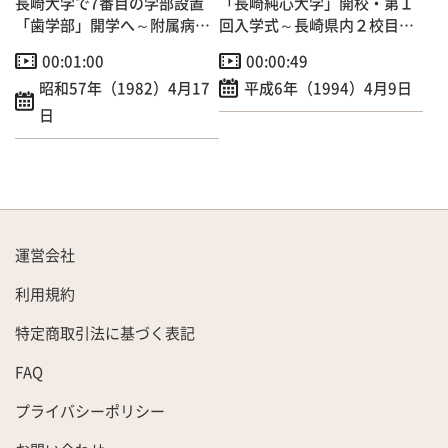
長崎大学で7番目の学部設置
「長崎純心大学」開校・第１
「歯学部」開学へ～附属病院
回入学式～長崎県内２校目の
開院も！
４年制女子大誕生！
00:01:00
00:00:49
昭和57年（1982）4月17
平成6年（1994）4月9日
日
運営会社
利用規約
特定商取引法に基づく表記
FAQ
プライバシーポリシー