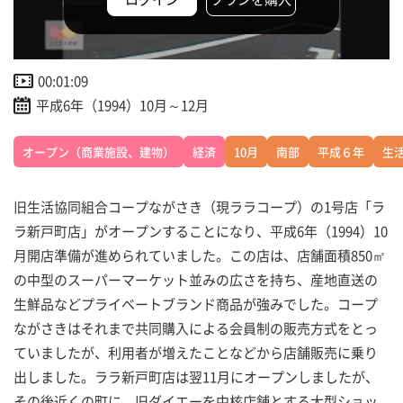
00:01:09
平成6年（1994）10月～12月
オープン（商業施設、建物）
経済
10月
南部
平成６年
生
旧生活協同組合コープながさき（現ララコープ）の1号店「ラ
ラ新戸町店」がオープンすることになり、平成6年（1994）10
月開店準備が進められていました。この店は、店舗面積850㎡
の中型のスーパーマーケット並みの広さを持ち、産地直送の
生鮮品などプライベートブランド商品が強みでした。コープ
ながさきはそれまで共同購入による会員制の販売方式をとっ
ていましたが、利用者が増えたことなどから店舗販売に乗り
出しました。ララ新戸町店は翌11月にオープンしましたが、
その後近くの町に、旧ダイエーを中核店舗とする大型ショッ