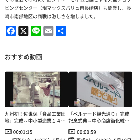
ピングセンター（現マックスバリュ南長崎店）も開業し、長
崎市南部地区の商戦は激しさを増しました。
F
X
Li
E
共
a
n
m
有
c
e
ai
おすすめ動画
e
l
b
o
o
k
九州初！佐世保「食品工業団
「ベルナード観光通り」完成
地」完成～中小製造業１４社
記念式典～中心商店街化粧直
が共同で建設
し
00:01:15
00:00:59