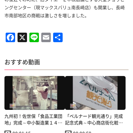
ングセンター（現マックスバリュ南長崎店）も開業し、長崎
市南部地区の商戦は激しさを増しました。
F
X
Li
E
共
a
n
m
有
c
e
ai
おすすめ動画
e
l
b
o
o
k
九州初！佐世保「食品工業団
「ベルナード観光通り」完成
地」完成～中小製造業１４社
記念式典～中心商店街化粧直
が共同で建設
し