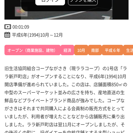
00:01:09
平成6年(1994)10月～12月
オープン（商業施設、建物）
経済
10月
南部
平成６年
生
旧生活協同組合コープながさき（現ララコープ）の1号店「ラ
ラ新戸町店」がオープンすることになり、平成6年(1994)10月
開店準備が進められていました。この店は、店舗面積850㎡の
中型のスーパーマーケット並みの広さを持ち、産地直送の生
鮮品などプライベートブランド商品が強みでした。コープな
がさきはそれまで共同購入による会員制の販売方式をとって
いましたが、利用者が増えたことなどから店舗販売に乗り出
しました。ララ新戸町店は翌11月にオープンしましたが、そ
の後近くの町に、旧ダイエーを中核店舗とする大型ショッピ