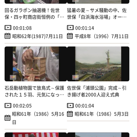
回るガラポン抽選機！佐世
猛暑の夏～サメ騒動の中、佐
保・四ヶ町商店街恒例の「中
世保「白浜海水浴場」オープ
元大売り出し」
ン！
00:01:08
00:01:14
昭和62年(1987)7月11日
平成8年（1996）7月11日
石岳動植物園で放鳥式～保護
佐世保「浦頭公園」完成～引
された１５羽、元気になって
き揚げ者2000人迎え式典
自然へ！
00:02:05
00:01:04
昭和61年（1986）5月16
昭和61年（1986）5月3日
日