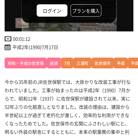
ログイン
プランを購入
00:01:12
平成2年(1990)7月17日
昭和・平成の佐世保
経済
7月
三浦町
佐世保市
平成
平成
今から35年前のJR佐世保駅では、大掛かりな改装工事が行な
われていました。工事が始まったのは平成2年（1990）7月か
らで、昭和12年（1937）に佐世保駅が建設されて以来、実に
52年ぶりの化粧直しとなりました。改装の理由は、建設から
半世紀以上が過ぎて老朽化が激しく、効率的な利用ができな
くなったためでした。佐世保市の玄関にふさわしい駅にと、
明るい外装の駅舎にするとともに、本来の駅業務の集中と利