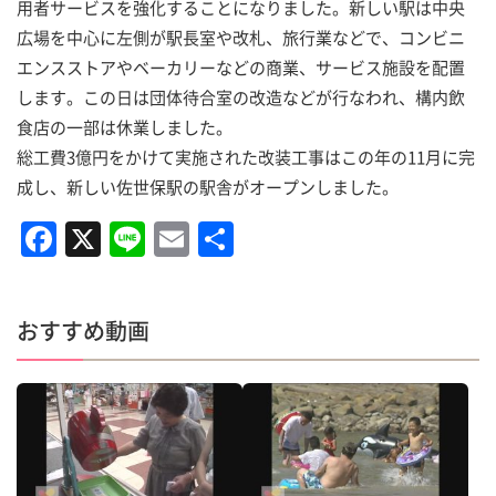
用者サービスを強化することになりました。新しい駅は中央
広場を中心に左側が駅長室や改札、旅行業などで、コンビニ
エンスストアやベーカリーなどの商業、サービス施設を配置
します。この日は団体待合室の改造などが行なわれ、構内飲
食店の一部は休業しました。
総工費3億円をかけて実施された改装工事はこの年の11月に完
成し、新しい佐世保駅の駅舎がオープンしました。
F
X
Li
E
共
a
n
m
有
c
e
ai
おすすめ動画
e
l
b
o
o
k