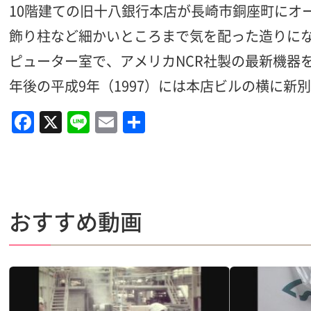
10階建ての旧十八銀行本店が長崎市銅座町にオー
飾り柱など細かいところまで気を配った造りにな
ピューター室で、アメリカNCR社製の最新機器
年後の平成9年（1997）には本店ビルの横に新
F
X
Li
E
共
a
n
m
有
c
e
ai
e
l
b
おすすめ動画
o
o
k