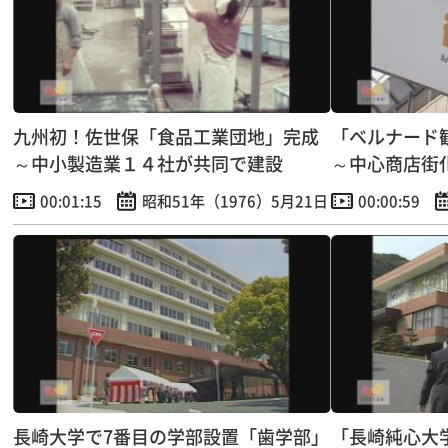
九州初！佐世保「食品工業団地」完成
「ベルナード
～中小製造業１４社が共同で建設
～中心商店街
00:01:15
昭和51年（1976）5月21日
00:00:59
長崎大学で7番目の学部設置「歯学部」
「長崎純心大