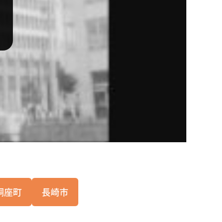
銅座町
長崎市