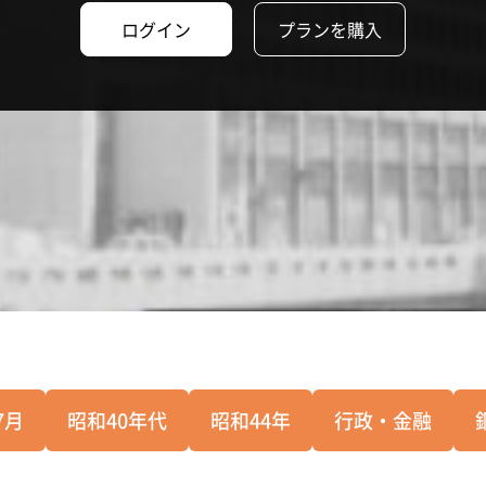
ログイン
プランを購入
7月
昭和40年代
昭和44年
行政・金融