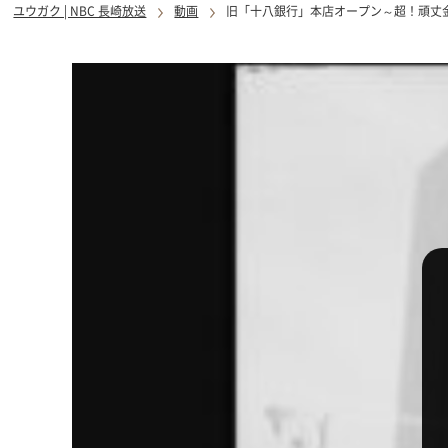
ユウガク | NBC 長崎放送
動画
旧「十八銀行」本店オープン～超！頑