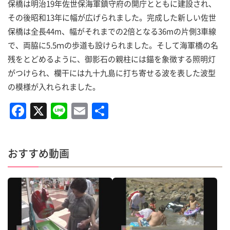
保橋は明治19年佐世保海軍鎮守府の開庁とともに建設され、
その後昭和13年に幅が広げられました。完成した新しい佐世
保橋は全長44m、幅がそれまでの2倍となる36mの片側3車線
で、両脇に5.5ｍの歩道も設けられました。そして海軍橋の名
残をとどめるように、御影石の親柱には錨を象徴する照明灯
がつけられ、欄干には九十九島に打ち寄せる波を表した波型
の模様が入れられました。
F
X
Li
E
共
a
n
m
有
c
e
ai
おすすめ動画
e
l
b
o
o
k