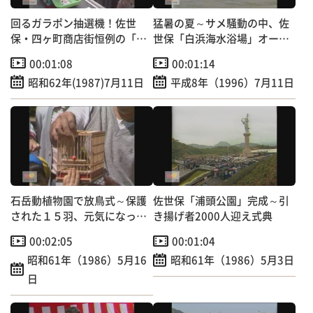
回るガラポン抽選機！佐世
猛暑の夏～サメ騒動の中、佐
保・四ヶ町商店街恒例の「中
世保「白浜海水浴場」オープ
元大売り出し」
ン！
00:01:08
00:01:14
昭和62年(1987)7月11日
平成8年（1996）7月11日
石岳動植物園で放鳥式～保護
佐世保「浦頭公園」完成～引
された１５羽、元気になって
き揚げ者2000人迎え式典
自然へ！
00:02:05
00:01:04
昭和61年（1986）5月16
昭和61年（1986）5月3日
日