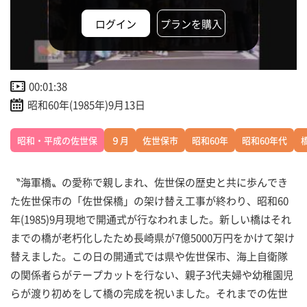
ログイン
プランを購入
00:01:38
昭和60年(1985年)9月13日
昭和・平成の佐世保
９月
佐世保市
昭和60年
昭和60年代
〝海軍橋〟の愛称で親しまれ、佐世保の歴史と共に歩んでき
た佐世保市の「佐世保橋」の架け替え工事が終わり、昭和60
年(1985)9月現地で開通式が行なわれました。新しい橋はそれ
までの橋が老朽化したため長崎県が7億5000万円をかけて架け
替えました。この日の開通式では県や佐世保市、海上自衛隊
の関係者らがテープカットを行ない、親子3代夫婦や幼稚園児
らが渡り初めをして橋の完成を祝いました。それまでの佐世