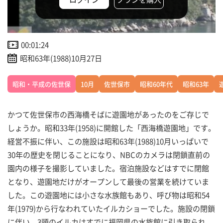
00:01:24
昭和63年(1988)10月27日
昭和・平成の佐世保
10月
佐世保市
昭和60年代
昭和63年
かつて佐世保市の西海橋そばに遊園地があったのをご存じで
しょうか。昭和33年(1958)に開館した「西海橋遊園地」です。
経営不振に伴い、この施設は昭和63年(1988)10月いっぱいで
30年の歴史を閉じることになり、NBCのカメラは閉鎖直前の
園内の様子を撮影していました。宿泊施設などはすでに閉館
となり、遊園地だけがオープンして最後の営業を続けていま
した。この遊園地には小さな水族館もあり、呼び物は昭和54
年(1979)から行なわれていたイルカショーでした。施設の閉鎖
に伴い、3頭のイルカはすでに福岡県の水族館に引き取られ、