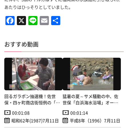
あたりはひっそりとしていました。
F
X
Li
E
共
a
n
m
有
c
e
ai
おすすめ動画
e
l
b
o
o
k
回るガラポン抽選機！佐世
猛暑の夏～サメ騒動の中、佐
保・四ヶ町商店街恒例の「中
世保「白浜海水浴場」オープ
元大売り出し」
ン！
00:01:08
00:01:14
昭和62年(1987)7月11日
平成8年（1996）7月11日