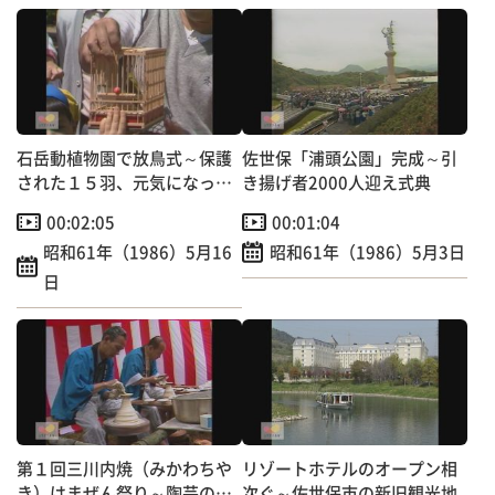
石岳動植物園で放鳥式～保護
佐世保「浦頭公園」完成～引
された１５羽、元気になって
き揚げ者2000人迎え式典
自然へ！
00:02:05
00:01:04
昭和61年（1986）5月16
昭和61年（1986）5月3日
日
第１回三川内焼（みかわちや
リゾートホテルのオープン相
き）はまぜん祭り～陶芸の里
次ぐ～佐世保市の新旧観光地