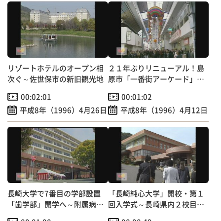
リゾートホテルのオープン相
２１年ぶりリニューアル！島
次ぐ～佐世保市の新旧観光地
原市「一番街アーケード」改
修工事完成
00:02:01
00:01:02
平成8年（1996）4月26日
平成8年（1996）4月12日
長崎大学で7番目の学部設置
「長崎純心大学」開校・第１
「歯学部」開学へ～附属病院
回入学式～長崎県内２校目の
開院も！
４年制女子大誕生！