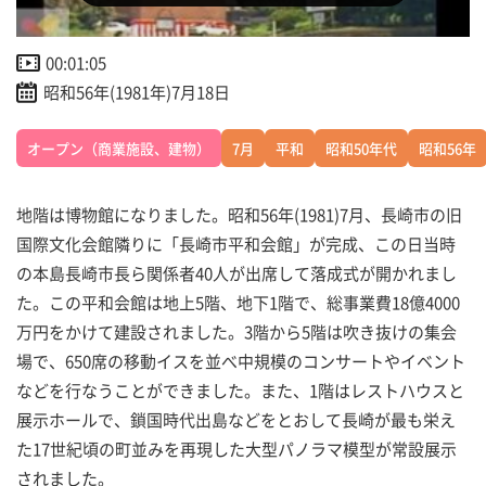
00:01:05
昭和56年(1981年)7月18日
オープン（商業施設、建物）
7月
平和
昭和50年代
昭和56年
地階は博物館になりました。昭和56年(1981)7月、長崎市の旧
国際文化会館隣りに「長崎市平和会館」が完成、この日当時
の本島長崎市長ら関係者40人が出席して落成式が開かれまし
た。この平和会館は地上5階、地下1階で、総事業費18億4000
万円をかけて建設されました。3階から5階は吹き抜けの集会
場で、650席の移動イスを並べ中規模のコンサートやイベント
などを行なうことができました。また、1階はレストハウスと
展示ホールで、鎖国時代出島などをとおして長崎が最も栄え
た17世紀頃の町並みを再現した大型パノラマ模型が常設展示
されました。