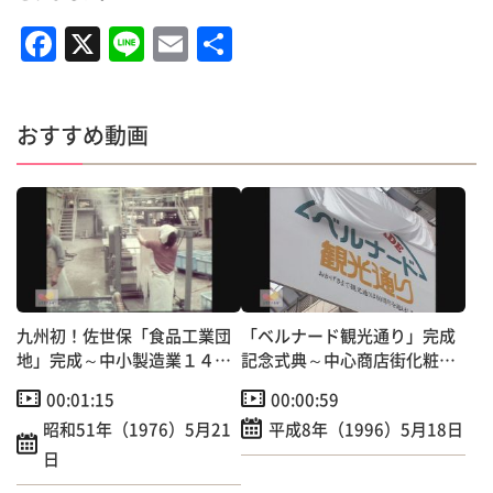
F
X
Li
E
共
a
n
m
有
c
e
ai
おすすめ動画
e
l
b
o
o
k
九州初！佐世保「食品工業団
「ベルナード観光通り」完成
地」完成～中小製造業１４社
記念式典～中心商店街化粧直
が共同で建設
し
00:01:15
00:00:59
昭和51年（1976）5月21
平成8年（1996）5月18日
日