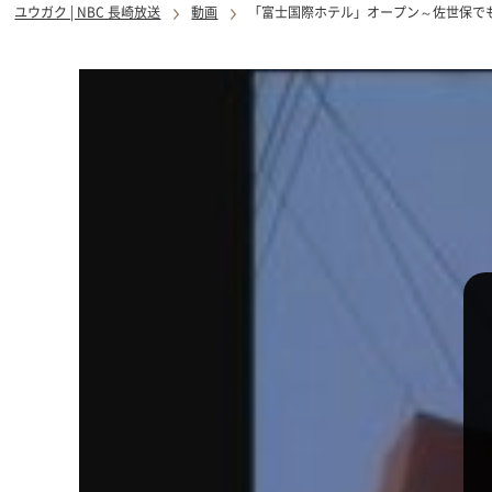
ユウガク | NBC 長崎放送
動画
「富士国際ホテル」オープン～佐世保