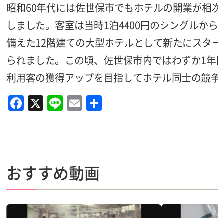
昭和60年代には佐世保市でもホテルの開業が相次
しました。客室は当時1泊4400円のシングルか
備えた12階建ての大型ホテルとして新たにスタ
られました。この頃、佐世保市内ではわずか1年
利用客の獲得アップを目指してホテル同士の競
F
X
Li
E
共
a
n
m
有
c
e
ai
e
l
b
おすすめ動画
o
o
k