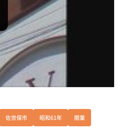
佐世保市
昭和61年
開業