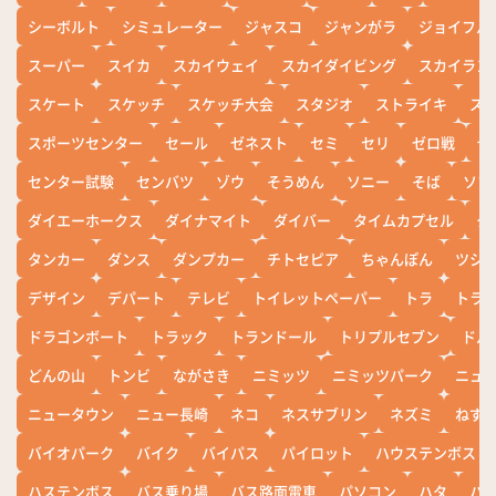
シーボルト
シミュレーター
ジャスコ
ジャンがラ
ジョイフル
スーパー
スイカ
スカイウェイ
スカイダイビング
スカイラン
スケート
スケッチ
スケッチ大会
スタジオ
ストライキ
ス
スポーツセンター
セール
ゼネスト
セミ
セリ
ゼロ戦
ぜ
センター試験
センバツ
ゾウ
そうめん
ソニー
そば
ソフ
ダイエーホークス
ダイナマイト
ダイバー
タイムカプセル
タ
タンカー
ダンス
ダンプカー
チトセピア
ちゃんぽん
ツシ
デザイン
デパート
テレビ
トイレットペーパー
トラ
トラ
ドラゴンボート
トラック
トランドール
トリプルセブン
ドル
どんの山
トンビ
ながさき
ニミッツ
ニミッツパーク
ニュ
ニュータウン
ニュー長崎
ネコ
ネスサブリン
ネズミ
ねず
バイオパーク
バイク
バイパス
パイロット
ハウステンボス
ハステンボス
バス乗り場
バス路面電車
パソコン
ハタ
ハ