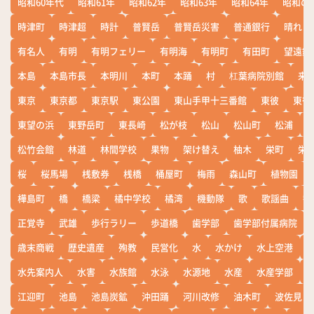
昭和60年代
昭和61年
昭和62年
昭和63年
昭和64年
昭和の
時津町
時津超
時計
普賢岳
普賢岳災害
普通銀行
晴れ
有名人
有明
有明フェリー
有明海
有明町
有田町
望遠鏡
本島
本島市長
本明川
本町
本踊
村
杠葉病院別館
来
東京
東京都
東京駅
東公園
東山手甲十三番館
東彼
東彼
東望の浜
東野岳町
東長崎
松が枝
松山
松山町
松浦
松竹会館
林道
林間学校
果物
架け替え
柚木
栄町
栄
桜
桜馬場
桟敷券
桟橋
桶屋町
梅雨
森山町
植物園
樺島町
橋
橋梁
橘中学校
橘湾
機動隊
歌
歌謡曲
歓
正覚寺
武雄
歩行ラリー
歩道橋
歯学部
歯学部付属病院
歳末商戦
歴史遺産
殉教
民営化
水
水かけ
水上空港
水先案内人
水害
水族館
水泳
水源地
水産
水産学部
江迎町
池島
池島炭鉱
沖田踊
河川改修
油木町
波佐見