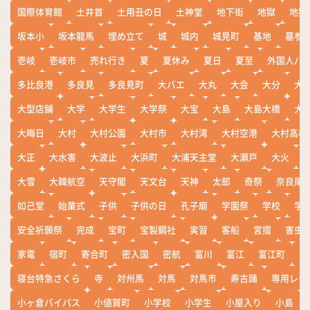
国際体育館
土井首
土用丑の日
土神堂
地下街
地獄
地獄
坂本小
坂本龍馬
埋め立て
城
城内
城見町
基地
墓参
壱岐
壱岐市
売れ行き
夏
夏休み
夏日
夏至
外国人バ
多比良港
多良見
多良見町
大バエ
大丸
大会
大分
大
大型店舗
大学
大学生
大学祭
大宝
大島
大島大橋
大
大晦日
大村
大村公園
大村市
大村湾
大村空港
大村高校
大正
大水害
大波止
大浜町
大浦天主堂
大瀬戸
大火
大雪
大韓航空
天守閣
天文台
天神
太郎
奇祭
奈良尾
如己堂
始業式
子供
子供の日
孔子廟
学園祭
学校
学
安全祈願祭
完成
宝町
宝製鋼社
実習
客船
宮摺
害虫
家電
宿町
寄合町
密入国
密航
富川
富江
富江町
寒
寝台特急さくら
寺
対州馬
対馬
対馬市
寿古踊
専用レー
小ヶ倉バイパス
小値賀町
小学校
小学生
小屋入り
小島