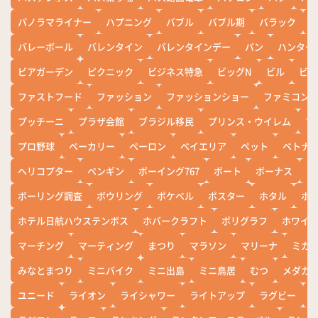
パノラマライナー
ハプニング
バブル
バブル期
バラック
バレーボール
バレンタイン
バレンタインデー
パン
ハンター
ビアガーデン
ピクニック
ビジネス特急
ビッグN
ビル
ビワ
ファストフード
ファッション
ファッションショー
ファミコン
プッチーニ
プラザ会館
ブラジル移民
プリンス・ウイレム
ブ
プロ野球
ベーカリー
ペーロン
ベイエリア
ペット
ベトナ
ヘリコプター
ペンギン
ボーイング767
ボート
ボーナス
ホ
ボーリング調査
ボウリング
ポケベル
ポスター
ホタル
ホ
ホテル日航ハウステンボス
ホバークラフト
ポリグラフ
ホワイ
マーチング
マーティング
まつり
マラソン
マリーナ
ミカ
みなとまつり
ミニバイク
ミニ出島
ミニ鳥居
むつ
メダカ
ユニード
ライオン
ライシャワー
ライトアップ
ラグビー