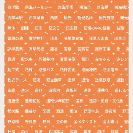
西洋館
西海パールシー
西海学園
西海市
西海橋
西海橋水
西諌早駅
西諫早駅
西鉄
観光
観光名所
観光施設
観光船
解体
訓練
記念
記念日
記念館
記憶の中の建物
試験
諏訪の池
諏訪神社
諫早
諫早体育館
諫早大水害
諫早市
諫早農業
諫早高校
諸谷
警察
警察官
護岸工事
象
豪
貫通
貯水率
貯蔵基地
貴重映像
賑町
赤ちゃん
赤レンガ
起工式
路線
路線バス
路線変更
路面凍結
路面電車
車
軟式テニス
転換
軽自動車
追悼
退治
送電鉄塔
通勤
造船
進水
遊び
遊園地
遊覧船
運休
運動会
道しるべ
遣唐使
遣唐使船
遣欧少年使節
選挙
遺跡・史跡・文化財
都大路
鄭成功
配備
酒造
重油
野母半島
野母崎
野母
野球部
野良猫
野鳥
金の卵
金メダリスト
金山銀山
釜山
針尾
釣り
鉄道
鉄道事故
銀嶺
銀座
銀行
銃撃
銅座