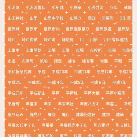
小浜町
小浜町雲仙
小船越
小説家
小長井町
少年
就職
山王神社
山里
山里中学校
山開き
岡政
岩屋町
岩川町
島原城
島原市
島原市沖
島原温泉祭り
島原鉄道
島原駅
崎戸
崎戸炭鉱
崎戸町
嵯峨島
川
川原
川平有料道路
工事中
工事開始
工場
工業
市場
市役所
市民
市民会
市長
布津町
帆船
師走
帰省
帰省客
常盤
平和
平和
平和祈念式典
平成
平成10年
平成11年
平成12年
平成13年
平成2年
平成3年
平成４年
平成5年
平成６年
平成7年
平
平成元年
平成新山
平戸
平戸城
平戸大橋
平戸小屋町
平
平野町
年度末
年末
年末年始
年賀ハガキ
年越し
幸町
座り込み
庭見せ
廃墟
廃止
建国記念日
建物
建築
建
弓張の丘ホテル
弓張岳
弓張観光ホテル
引き揚げ
引っ越し
強盗容疑事件
御朱印船
復元
快速
念仏
思案橋
恵美須町