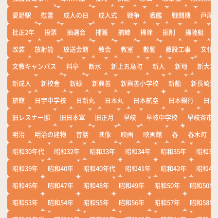
愛野駅
慰霊
成人の日
成人式
戦争
戦艦
戦闘機
戸尾
批正2年
投票
抽選会
捕獲
捕鯨
掃除
掘削
揚陸艇
改装
放射能
放送会館
教会
教室
散髪
敷設工事
文化
文教キャンパス
料亭
断水
新上五島町
新人
新地
新大工
新成人
新校舎
新緑
新興善
新興善小学校
新船
新長崎漁
旅館
日宇中学校
日新丸
日本丸
日本航空
日本銀行
日米
旧レスナー邸
旧日本軍
旧正月
早岐
早岐中学校
早岐茶市
明治
明治の建物
昔話
映像
映画
映画館
春
春木町
昭和30年代
昭和32年
昭和33年
昭和34年
昭和35年
昭和36
昭和39年
昭和40年
昭和40年代
昭和41年
昭和42年
昭和43
昭和46年
昭和47年
昭和48年
昭和49年
昭和50年
昭和50年
昭和53年
昭和54年
昭和55年
昭和56年
昭和57年
昭和58年