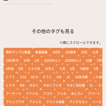
その他のタグも見る
※横にスクロールできます。
無料サンプル動画
新着動画
100円
100周年
10月
11月
1
1980年代
19号
1月
20250411-1
20250411-2
20歳
2学期
4年制
4月
５００年
50万人
５月
6月
70周年
7月
ＣＴＣ
Ｄ51
DC-8
ＥＴＣ
GW
JR
JR長与駅
ＪＲ長崎
ＬＰＧ
MR
ＮＢＣ
ＮＢＣラジオ
ＮＢＣ旧社屋
SL
ＳＳ
アーケード
アイドル
アコウ
アシカ
あじさい
アパート
アミュプラザ
アメリカ
アメリカ海軍
アンデルセン
イービー