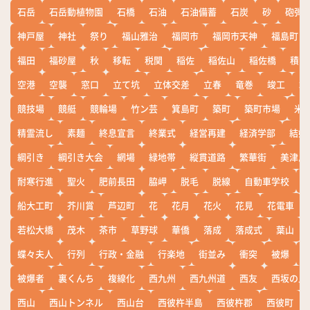
石岳
石岳動植物園
石橋
石油
石油備蓄
石炭
砂
砲弾
神戸屋
神社
祭り
福山雅治
福岡市
福岡市天神
福島町
福田
福砂屋
秋
移転
税関
稲佐
稲佐山
稲佐橋
積雪
空港
空襲
窓口
立て坑
立体交差
立春
竜巻
竣工
端
競技場
競艇
競輪場
竹ン芸
箕島町
築町
築町市場
米
精霊流し
素麺
終息宣言
終業式
経営再建
経済学部
結婚
綱引き
綱引き大会
網場
緑地帯
縦貫道路
繁華街
美津島
耐寒行進
聖火
肥前長田
脇岬
脱毛
脱線
自動車学校
船大工町
芥川賞
芦辺町
花
花月
花火
花見
花電車
若松大橋
茂木
茶市
草野球
華僑
落成
落成式
葉山
蝶々夫人
行列
行政・金融
行楽地
街並み
衝突
被爆
被爆者
裏くんち
複線化
西九州
西九州道
西友
西坂の丘
西山
西山トンネル
西山台
西彼杵半島
西彼杵郡
西彼町