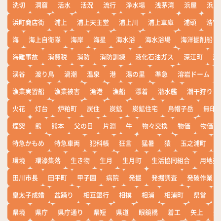
洗切
洞窟
活水
活況
流行
浄水場
浅茅湾
浜屋
浜屋
浜町商店街
浦上
浦上天主堂
浦上川
浦上車庫
浦頭
浩宮
海
海上自衛隊
海岸
海星
海水浴
海水浴場
海洋掘削船
海難事故
消費税
消防
消防訓練
液化石油ガス
深江町
淵
渓谷
渡り鳥
渦潮
温泉
港
湯の里
準急
溶岩ドーム
漁業実習船
漁業被害
漁港
漁船
漂着
潜水艦
潮干狩り
火花
灯台
炉粕町
炭住
炭鉱
炭鉱住宅
烏帽子岳
無印
煙突
熊
熊本
父の日
片淵
牛
物々交換
物価
物価高
特急かもめ
特急車両
犯科帳
狂言
猛暑
猿
玉之浦町
環境
環濠集落
生き物
生月
生月町
生活協同組合
用地売
田川市長
田平町
甲子園
病院
発掘
発掘調査
発破作業
皇太子成婚
盆踊り
相互銀行
相撲
相浦
相浦町
県営
県境
県庁
県庁通り
県短
県道
眼鏡橋
着工
矢上
矢