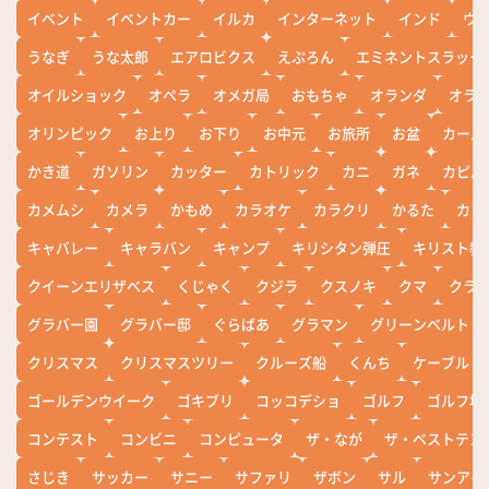
イベント
イベントカー
イルカ
インターネット
インド
ウ
うなぎ
うな太郎
エアロビクス
えぷろん
エミネントスラック
オイルショック
オペラ
オメガ局
おもちゃ
オランダ
オラ
オリンピック
お上り
お下り
お中元
お旅所
お盆
カール
かき道
ガソリン
カッター
カトリック
カニ
ガネ
カピバ
カメムシ
カメラ
かもめ
カラオケ
カラクリ
かるた
カレ
キャバレー
キャラバン
キャンプ
キリシタン弾圧
キリスト教
クイーンエリザベス
くじゃく
クジラ
クスノキ
クマ
クラ
グラバー園
グラバー邸
ぐらばあ
グラマン
グリーンベルト
クリスマス
クリスマスツリー
クルーズ船
くんち
ケーブル
ゴールデンウイーク
ゴキブリ
コッコデショ
ゴルフ
ゴルフ場
コンテスト
コンビニ
コンピュータ
ザ・なが
ザ・ベストテン
さじき
サッカー
サニー
サファリ
ザボン
サル
サンアイ