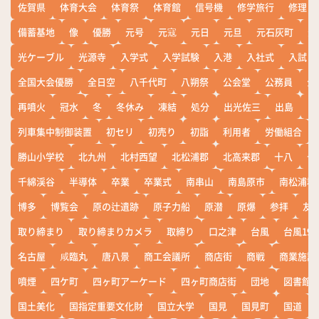
佐賀県
体育大会
体育祭
体育館
信号機
修学旅行
修理
備蓄基地
像
優勝
元号
元寇
元日
元旦
元石灰町
元
光ケーブル
光源寺
入学式
入学試験
入港
入社式
入試
全国大会優勝
全日空
八千代町
八朔祭
公会堂
公務員
公
再噴火
冠水
冬
冬休み
凍結
処分
出光佐三
出島
出
列車集中制御装置
初セリ
初売り
初詣
利用者
労働組合
勝山小学校
北九州
北村西望
北松浦郡
北高来郡
十八
十
千綿渓谷
半導体
卒業
卒業式
南串山
南島原市
南松浦郡
博多
博覧会
原の辻遺跡
原子力船
原潜
原爆
参拝
友
取り締まり
取り締まりカメラ
取締り
口之津
台風
台風19
名古屋
咸臨丸
唐八景
商工会議所
商店街
商戦
商業施設
噴煙
四ケ町
四ヶ町アーケード
四ヶ町商店街
団地
図書館
国土美化
国指定重要文化財
国立大学
国見
国見町
国道