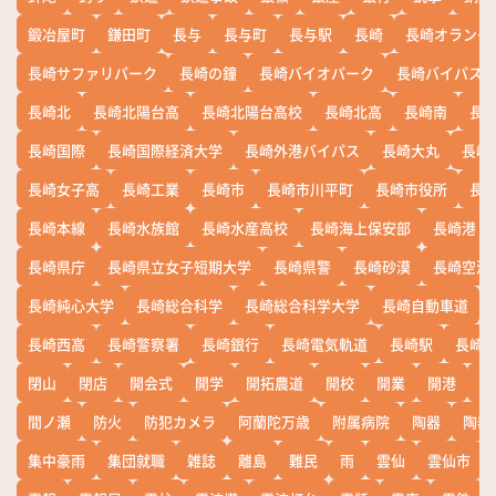
鍛冶屋町
鎌田町
長与
長与町
長与駅
長崎
長崎オランダ
長崎サファリパーク
長崎の鐘
長崎バイオパーク
長崎バイパス
長崎北
長崎北陽台高
長崎北陽台高校
長崎北高
長崎南
長
長崎国際
長崎国際経済大学
長崎外港バイパス
長崎大丸
長崎
長崎女子高
長崎工業
長崎市
長崎市川平町
長崎市役所
長
長崎本線
長崎水族館
長崎水産高校
長崎海上保安部
長崎港
長崎県庁
長崎県立女子短期大学
長崎県警
長崎砂漠
長崎空港
長崎純心大学
長崎総合科学
長崎総合科学大学
長崎自動車道
長崎西高
長崎警察署
長崎銀行
長崎電気軌道
長崎駅
長崎
閉山
閉店
開会式
開学
開拓農道
開校
開業
開港
開
間ノ瀬
防火
防犯カメラ
阿蘭陀万歳
附属病院
陶器
陶器
集中豪雨
集団就職
雑誌
離島
難民
雨
雲仙
雲仙市