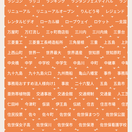
ラジコン
ラッコ
ランキング
ランタンフェスティバル
ランド
リニューアル
リニューアルオープン
りんどう号
レジェンド
レンタルビデオ
ローカル線
ロープウェイ
ロケット
一支国
万屋町
万灯流し
三ヶ町商店街
三川内
三川内焼
三景台
三菱重工
三菱重工長崎造船所
三角屋根
三重
上五島
上対
上西山町
世界一
世界最大
世界遺産
世知原
世知原町
中
中央橋
中学
中学校
中学生
中島川
中町
中継車
中華
九十九島
九十九島火口
九州商船
亀山八幡宮
事件
事務局お
事務局おすすめ法人様向け1
事故
二十六聖人
五島
五島市
亜熱帯植物園
交通事故
交通会館
交通規制
交通量
人工芝
仁田峠
今津町
仮装
伊王島
伝統
住吉
住吉市場
住吉
住民投票
佐々
佐々町
佐世保
佐世保まつり
佐世保公園
佐世保女子高
佐世保川
佐世保市
佐世保港
佐世保看護学校