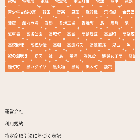
電報
電報局
電柱
電波塔
電波灯台
電話
電車
電鉄
青少年自然の家
韓国
音楽
風頭
飛行機
飛行艇
食品団地
養蚕
館内市場
香港
香焼工場
香焼町
馬
馬町
駅
駅
駐車場
高城公園
高城町
高島
高島炭鉱
高島町
高架広場
高校野球
高校駅伝
高潮
高速バス
高速道路
鬼岳
魚
鯨の潮吹き
鯨肉
鰻
鳥
鳴滝
鳴見台
鶴鳴女子高
鷹島
鹿町町
黒いダイヤ
黒丸踊
黒島
黒木町
龍踊
運営会社
利用規約
特定商取引法に基づく表記