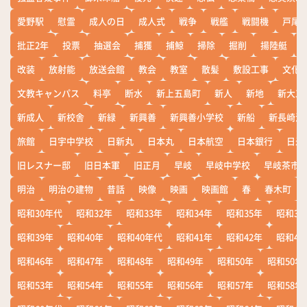
愛野駅
慰霊
成人の日
成人式
戦争
戦艦
戦闘機
戸尾
批正2年
投票
抽選会
捕獲
捕鯨
掃除
掘削
揚陸艇
改装
放射能
放送会館
教会
教室
散髪
敷設工事
文化
文教キャンパス
料亭
断水
新上五島町
新人
新地
新大工
新成人
新校舎
新緑
新興善
新興善小学校
新船
新長崎漁
旅館
日宇中学校
日新丸
日本丸
日本航空
日本銀行
日米
旧レスナー邸
旧日本軍
旧正月
早岐
早岐中学校
早岐茶市
明治
明治の建物
昔話
映像
映画
映画館
春
春木町
昭和30年代
昭和32年
昭和33年
昭和34年
昭和35年
昭和36
昭和39年
昭和40年
昭和40年代
昭和41年
昭和42年
昭和43
昭和46年
昭和47年
昭和48年
昭和49年
昭和50年
昭和50年
昭和53年
昭和54年
昭和55年
昭和56年
昭和57年
昭和58年