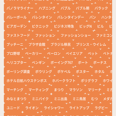
パノラマライナー
ハプニング
バブル
バブル期
バラック
バレーボール
バレンタイン
バレンタインデー
パン
ハンター
ビアガーデン
ピクニック
ビジネス特急
ビッグN
ビル
ビワ
ファストフード
ファッション
ファッションショー
ファミコン
プッチーニ
プラザ会館
ブラジル移民
プリンス・ウイレム
ブ
プロ野球
ベーカリー
ペーロン
ベイエリア
ペット
ベトナ
ヘリコプター
ペンギン
ボーイング767
ボート
ボーナス
ホ
ボーリング調査
ボウリング
ポケベル
ポスター
ホタル
ホ
ホテル日航ハウステンボス
ホバークラフト
ポリグラフ
ホワイ
マーチング
マーティング
まつり
マラソン
マリーナ
ミカ
みなとまつり
ミニバイク
ミニ出島
ミニ鳥居
むつ
メダカ
ユニード
ライオン
ライシャワー
ライトアップ
ラグビー