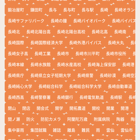
鍛冶屋町
鎌田町
長与
長与町
長与駅
長崎
長崎オランダ
長崎サファリパーク
長崎の鐘
長崎バイオパーク
長崎バイパス
長崎北
長崎北陽台高
長崎北陽台高校
長崎北高
長崎南
長
長崎国際
長崎国際経済大学
長崎外港バイパス
長崎大丸
長崎
長崎女子高
長崎工業
長崎市
長崎市川平町
長崎市役所
長
長崎本線
長崎水族館
長崎水産高校
長崎海上保安部
長崎港
長崎県庁
長崎県立女子短期大学
長崎県警
長崎砂漠
長崎空港
長崎純心大学
長崎総合科学
長崎総合科学大学
長崎自動車道
長崎西高
長崎警察署
長崎銀行
長崎電気軌道
長崎駅
長崎
閉山
閉店
開会式
開学
開拓農道
開校
開業
開港
開
間ノ瀬
防火
防犯カメラ
阿蘭陀万歳
附属病院
陶器
陶器
集中豪雨
集団就職
雑誌
離島
難民
雨
雲仙
雲仙市