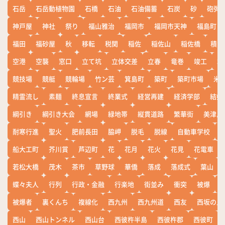
石岳
石岳動植物園
石橋
石油
石油備蓄
石炭
砂
砲弾
神戸屋
神社
祭り
福山雅治
福岡市
福岡市天神
福島町
福田
福砂屋
秋
移転
税関
稲佐
稲佐山
稲佐橋
積雪
空港
空襲
窓口
立て坑
立体交差
立春
竜巻
竣工
端
競技場
競艇
競輪場
竹ン芸
箕島町
築町
築町市場
米
精霊流し
素麺
終息宣言
終業式
経営再建
経済学部
結婚
綱引き
綱引き大会
網場
緑地帯
縦貫道路
繁華街
美津島
耐寒行進
聖火
肥前長田
脇岬
脱毛
脱線
自動車学校
船大工町
芥川賞
芦辺町
花
花月
花火
花見
花電車
若松大橋
茂木
茶市
草野球
華僑
落成
落成式
葉山
蝶々夫人
行列
行政・金融
行楽地
街並み
衝突
被爆
被爆者
裏くんち
複線化
西九州
西九州道
西友
西坂の丘
西山
西山トンネル
西山台
西彼杵半島
西彼杵郡
西彼町