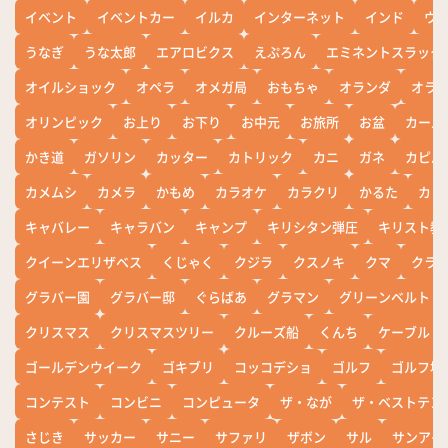
イベント
イベントカー
イルカ
インターネット
インド
ウ
うなぎ
うな太郎
エアロビクス
えぷろん
エミネントスラック
オイルショック
オペラ
オメガ局
おもちゃ
オランダ
オラ
オリンピック
お上り
お下り
お中元
お旅所
お盆
カール
かき道
ガソリン
カッター
カトリック
カニ
ガネ
カピバ
カメムシ
カメラ
かもめ
カラオケ
カラクリ
かるた
カレ
キャバレー
キャラバン
キャンプ
キリシタン弾圧
キリスト教
クイーンエリザベス
くじゃく
クジラ
クスノキ
クマ
クラ
グラバー園
グラバー邸
ぐらばあ
グラマン
グリーンベルト
クリスマス
クリスマスツリー
クルーズ船
くんち
ケーブル
ゴールデンウイーク
ゴキブリ
コッコデショ
ゴルフ
ゴルフ場
コンテスト
コンビニ
コンピュータ
ザ・なが
ザ・ベストテン
さじき
サッカー
サニー
サファリ
ザボン
サル
サンアイ