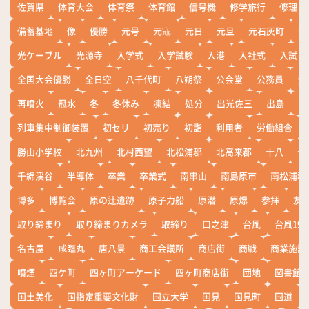
佐賀県
体育大会
体育祭
体育館
信号機
修学旅行
修理
備蓄基地
像
優勝
元号
元寇
元日
元旦
元石灰町
元
光ケーブル
光源寺
入学式
入学試験
入港
入社式
入試
全国大会優勝
全日空
八千代町
八朔祭
公会堂
公務員
公
再噴火
冠水
冬
冬休み
凍結
処分
出光佐三
出島
出
列車集中制御装置
初セリ
初売り
初詣
利用者
労働組合
勝山小学校
北九州
北村西望
北松浦郡
北高来郡
十八
十
千綿渓谷
半導体
卒業
卒業式
南串山
南島原市
南松浦郡
博多
博覧会
原の辻遺跡
原子力船
原潜
原爆
参拝
友
取り締まり
取り締まりカメラ
取締り
口之津
台風
台風19
名古屋
咸臨丸
唐八景
商工会議所
商店街
商戦
商業施設
噴煙
四ケ町
四ヶ町アーケード
四ヶ町商店街
団地
図書館
国土美化
国指定重要文化財
国立大学
国見
国見町
国道