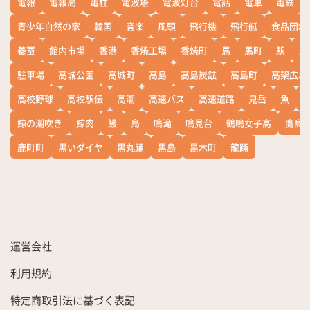
電報
電報局
電柱
電波塔
電波灯台
電話
電車
電鉄
青少年自然の家
韓国
音楽
風頭
飛行機
飛行艇
食品団地
養蚕
館内市場
香港
香焼工場
香焼町
馬
馬町
駅
駅
駐車場
高城公園
高城町
高島
高島炭鉱
高島町
高架広場
高校野球
高校駅伝
高潮
高速バス
高速道路
鬼岳
魚
鯨の潮吹き
鯨肉
鰻
鳥
鳴滝
鳴見台
鶴鳴女子高
鷹島
鹿町町
黒いダイヤ
黒丸踊
黒島
黒木町
龍踊
運営会社
利用規約
特定商取引法に基づく表記