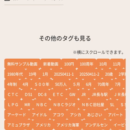
その他のタグも見る
※横にスクロールできます。
無料サンプル動画
新着動画
100円
100周年
10月
11月
1
1980年代
19号
1月
20250411-1
20250411-2
20歳
2学期
4年制
4月
５００年
50万人
５月
6月
70周年
7月
ＣＴＣ
Ｄ51
DC-8
ＥＴＣ
GW
JR
JR長与駅
ＪＲ長崎
ＬＰＧ
MR
ＮＢＣ
ＮＢＣラジオ
ＮＢＣ旧社屋
SL
ＳＳ
アーケード
アイドル
アコウ
アシカ
あじさい
アパート
アミュプラザ
アメリカ
アメリカ海軍
アンデルセン
イービー