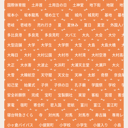
国際体育館
土井首
土用丑の日
土神堂
地下街
地獄
地獄
坂本小
坂本龍馬
埋め立て
城
城内
城見町
基地
墓参
壱岐
壱岐市
売れ行き
夏
夏休み
夏日
夏至
外国人バ
多比良港
多良見
多良見町
大バエ
大丸
大会
大分
大
大型店舗
大学
大学生
大学祭
大宝
大島
大島大橋
大
大晦日
大村
大村公園
大村市
大村湾
大村空港
大村高校
大正
大水害
大波止
大浜町
大浦天主堂
大瀬戸
大火
大雪
大韓航空
天守閣
天文台
天神
太郎
奇祭
奈良尾
如己堂
始業式
子供
子供の日
孔子廟
学園祭
学校
学
安全祈願祭
完成
宝町
宝製鋼社
実習
客船
宮摺
害虫
家電
宿町
寄合町
密入国
密航
富川
富江
富江町
寒
寝台特急さくら
寺
対州馬
対馬
対馬市
寿古踊
専用レー
小ヶ倉バイパス
小値賀町
小学校
小学生
小屋入り
小島