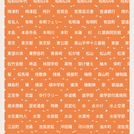
昭和60年代
昭和61年
昭和62年
昭和63年
昭和64年
昭和の
時津町
時津超
時計
普賢岳
普賢岳災害
普通銀行
晴れ
有名人
有明
有明フェリー
有明海
有明町
有田町
望遠鏡
本島
本島市長
本明川
本町
本踊
村
杠葉病院別館
来
東京
東京都
東京駅
東公園
東山手甲十三番館
東彼
東彼
東望の浜
東野岳町
東長崎
松が枝
松山
松山町
松浦
松竹会館
林道
林間学校
果物
架け替え
柚木
栄町
栄
桜
桜馬場
桟敷券
桟橋
桶屋町
梅雨
森山町
植物園
樺島町
橋
橋梁
橘中学校
橘湾
機動隊
歌
歌謡曲
歓
正覚寺
武雄
歩行ラリー
歩道橋
歯学部
歯学部付属病院
歳末商戦
歴史遺産
殉教
民営化
水
水かけ
水上空港
水先案内人
水害
水族館
水泳
水源地
水産
水産学部
江迎町
池島
池島炭鉱
沖田踊
河川改修
油木町
波佐見