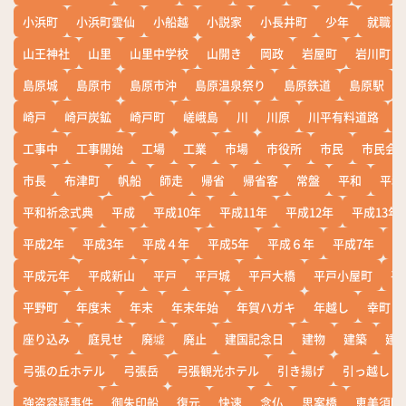
小浜町
小浜町雲仙
小船越
小説家
小長井町
少年
就職
山王神社
山里
山里中学校
山開き
岡政
岩屋町
岩川町
島原城
島原市
島原市沖
島原温泉祭り
島原鉄道
島原駅
崎戸
崎戸炭鉱
崎戸町
嵯峨島
川
川原
川平有料道路
工事中
工事開始
工場
工業
市場
市役所
市民
市民会
市長
布津町
帆船
師走
帰省
帰省客
常盤
平和
平和
平和祈念式典
平成
平成10年
平成11年
平成12年
平成13年
平成2年
平成3年
平成４年
平成5年
平成６年
平成7年
平
平成元年
平成新山
平戸
平戸城
平戸大橋
平戸小屋町
平
平野町
年度末
年末
年末年始
年賀ハガキ
年越し
幸町
座り込み
庭見せ
廃墟
廃止
建国記念日
建物
建築
建
弓張の丘ホテル
弓張岳
弓張観光ホテル
引き揚げ
引っ越し
強盗容疑事件
御朱印船
復元
快速
念仏
思案橋
恵美須町