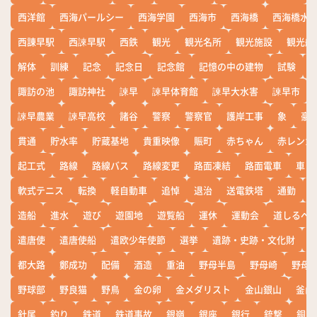
西洋館
西海パールシー
西海学園
西海市
西海橋
西海橋水
西諌早駅
西諫早駅
西鉄
観光
観光名所
観光施設
観光船
解体
訓練
記念
記念日
記念館
記憶の中の建物
試験
諏訪の池
諏訪神社
諫早
諫早体育館
諫早大水害
諫早市
諫早農業
諫早高校
諸谷
警察
警察官
護岸工事
象
豪
貫通
貯水率
貯蔵基地
貴重映像
賑町
赤ちゃん
赤レンガ
起工式
路線
路線バス
路線変更
路面凍結
路面電車
車
軟式テニス
転換
軽自動車
追悼
退治
送電鉄塔
通勤
造船
進水
遊び
遊園地
遊覧船
運休
運動会
道しるべ
遣唐使
遣唐使船
遣欧少年使節
選挙
遺跡・史跡・文化財
都大路
鄭成功
配備
酒造
重油
野母半島
野母崎
野母
野球部
野良猫
野鳥
金の卵
金メダリスト
金山銀山
釜山
針尾
釣り
鉄道
鉄道事故
銀嶺
銀座
銀行
銃撃
銅座