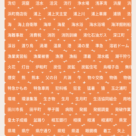
洗切
洞窟
活水
活況
流行
浄水場
浅茅湾
浜屋
浜屋
浜町商店街
浦上
浦上天主堂
浦上川
浦上車庫
浦頭
浩宮
海
海上自衛隊
海岸
海星
海水浴
海水浴場
海洋掘削船
海難事故
消費税
消防
消防訓練
液化石油ガス
深江町
淵
渓谷
渡り鳥
渦潮
温泉
港
湯の里
準急
溶岩ドーム
漁業実習船
漁業被害
漁港
漁船
漂着
潜水艦
潮干狩り
火花
灯台
炉粕町
炭住
炭鉱
炭鉱住宅
烏帽子岳
無印
煙突
熊
熊本
父の日
片淵
牛
物々交換
物価
物価高
特急かもめ
特急車両
犯科帳
狂言
猛暑
猿
玉之浦町
環境
環濠集落
生き物
生月
生月町
生活協同組合
用地売
田川市長
田平町
甲子園
病院
発掘
発掘調査
発破作業
皇太子成婚
盆踊り
相互銀行
相撲
相浦
相浦町
県営
県境
県庁
県庁通り
県短
県道
眼鏡橋
着工
矢上
矢