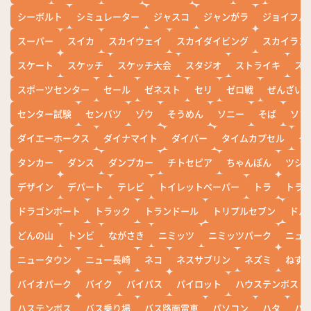
シーボルト
シミュレーター
ジャスコ
ジャンがラ
ジョイフル
スーパー
スイカ
スカイウェイ
スカイダイビング
スカイラン
スケート
スケッチ
スケッチ大会
スタジオ
ストライキ
ス
スポーツセンター
セール
ゼネスト
セリ
ゼロ戦
ぜんざい
センター試験
センバツ
ゾウ
そうめん
ソニー
そば
ソフ
ダイエーホークス
ダイナマイト
ダイバー
タイムカプセル
タ
タンカー
ダンス
ダンプカー
チトセピア
ちゃんぽん
ツシ
デザイン
デパート
テレビ
トイレットペーパー
トラ
トラ
ドラゴンボート
トラック
トランドール
トリプルセブン
ドル
どんの山
トンビ
ながさき
ニミッツ
ニミッツパーク
ニュ
ニュータウン
ニュー長崎
ネコ
ネスサブリン
ネズミ
ねず
バイオパーク
バイク
バイパス
パイロット
ハウステンボス
ハステンボス
バス乗り場
バス路面電車
パソコン
ハタ
ハ