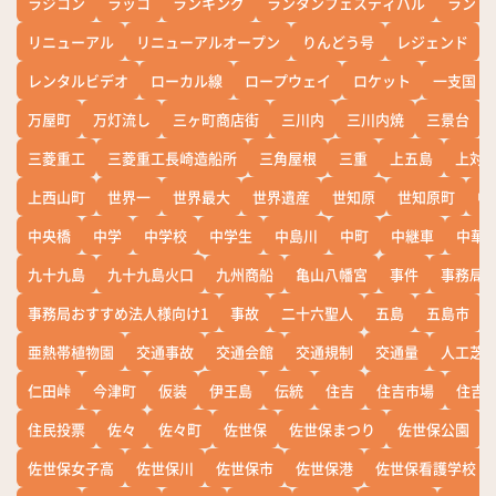
ラジコン
ラッコ
ランキング
ランタンフェスティバル
ランド
リニューアル
リニューアルオープン
りんどう号
レジェンド
レンタルビデオ
ローカル線
ロープウェイ
ロケット
一支国
万屋町
万灯流し
三ヶ町商店街
三川内
三川内焼
三景台
三菱重工
三菱重工長崎造船所
三角屋根
三重
上五島
上対
上西山町
世界一
世界最大
世界遺産
世知原
世知原町
中
中央橋
中学
中学校
中学生
中島川
中町
中継車
中華
九十九島
九十九島火口
九州商船
亀山八幡宮
事件
事務局お
事務局おすすめ法人様向け1
事故
二十六聖人
五島
五島市
亜熱帯植物園
交通事故
交通会館
交通規制
交通量
人工芝
仁田峠
今津町
仮装
伊王島
伝統
住吉
住吉市場
住吉
住民投票
佐々
佐々町
佐世保
佐世保まつり
佐世保公園
佐世保女子高
佐世保川
佐世保市
佐世保港
佐世保看護学校