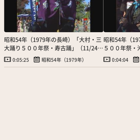
昭和54年（1979年の長崎）「大村・三
昭和54年（1
大踊り５００年祭・寿古踊」（11/24）
５００年祭・沖
※音声あり
あり
0:05:25
昭和54年（1979年）
0:04:04