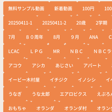
無料サンプル動画
新着動画
100円
10
20250411-1
20250411-2
20歳
2学期
7月
８０周年
8月
９月
ANA
LCAC
ＬＰＧ
MR
ＮＢＣ
ＮＢＣラ
アコウ
アシカ
あじさい
アパート
イービー木村屋
イチジク
イノシシ
イ
うなぎ
うな太郎
エアロビクス
えぷろ
おもちゃ
オランダ
オランダ村
オラン