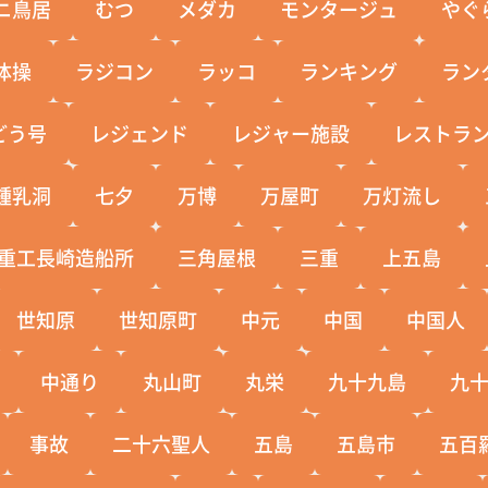
ニ鳥居
むつ
メダカ
モンタージュ
やぐ
体操
ラジコン
ラッコ
ランキング
ラン
どう号
レジェンド
レジャー施設
レストラ
鍾乳洞
七夕
万博
万屋町
万灯流し
重工長崎造船所
三角屋根
三重
上五島
世知原
世知原町
中元
中国
中国人
中通り
丸山町
丸栄
九十九島
九
事故
二十六聖人
五島
五島市
五百