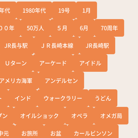
0年代
1980年代
19号
1月
００年
50万人
５月
6月
70周年
JR長与駅
ＪＲ長崎本線
JR長崎駅
Ｕターン
アーケード
アイドル
アメリカ海軍
アンデルセン
ト
インド
ウォークラリー
うどん
プン
オイルショック
オペラ
オメガ局
中元
お旅所
お盆
カールビンソン