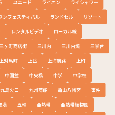
ら
ユニード
ライオン
ライシャワー
タンフェスティバル
ランドセル
リゾート
ン
レンタルビデオ
ローカル線
三ヶ町商店街
三川内
三川内焼
三景台
上対馬町
上岳
上海航路
上町
中国盆
中央橋
中学
中学校
十九島火口
九州商船
亀山八幡宮
事件
羅漢
五輪
亜熱帯
亜熱帯植物園