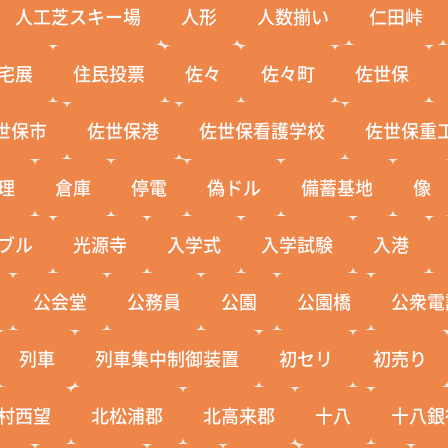
人工芝スキー場
人形
人数揃い
仁田峠
宅展
住民投票
佐々
佐々町
佐世保
世保市
佐世保港
佐世保看護学校
佐世保重
理
倉庫
停電
偽ドル
備蓄基地
像
ブル
光源寺
入学式
入学試験
入港
公会堂
公務員
公園
公園橋
公衆電
列車
列車集中制御装置
初セリ
初売り
村西望
北松浦郡
北高来郡
十八
十八銀