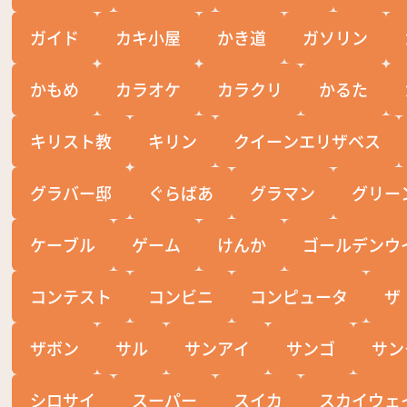
ガイド
カキ小屋
かき道
ガソリン
かもめ
カラオケ
カラクリ
かるた
キリスト教
キリン
クイーンエリザベス
グラバー邸
ぐらばあ
グラマン
グリー
ケーブル
ゲーム
けんか
ゴールデンウ
コンテスト
コンビニ
コンピュータ
ザ
ザボン
サル
サンアイ
サンゴ
サン
シロサイ
スーパー
スイカ
スカイウェ