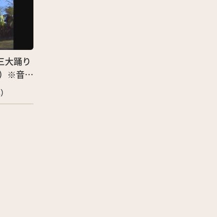
・三大踊り
4）※音声
年）