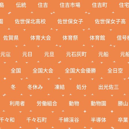
島
伝統
住吉
住吉市場
住吉町
住
園
佐世保北高校
佐世保女子
佐世保女子高
佐賀県
体育大会
体育祭
体育館
信号
元寇
元日
元旦
元石灰町
元船
元
全国
全国大会
全国大会優勝
全日空
冬
冬休み
凍結
処分
出光佐三
利用者
労働組合
動物
動物園
勝山
千々和
千々石町
千綿渓谷
半導体
卒業