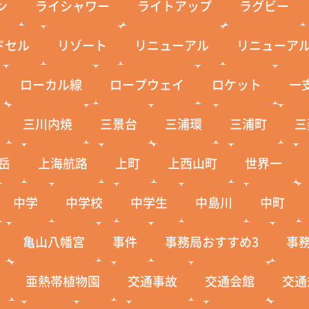
ン
ライシャワー
ライトアップ
ラグビー
ドセル
リゾート
リニューアル
リニューア
ローカル線
ロープウェイ
ロケット
一
三川内焼
三景台
三浦環
三浦町
三
岳
上海航路
上町
上西山町
世界一
中学
中学校
中学生
中島川
中町
亀山八幡宮
事件
事務局おすすめ3
事
亜熱帯植物園
交通事故
交通会館
交通