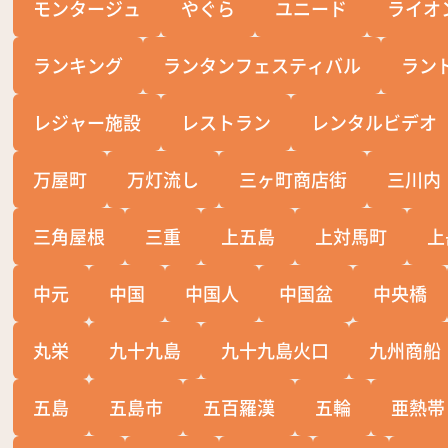
モンタージュ
やぐら
ユニード
ライオ
ランキング
ランタンフェスティバル
ラン
レジャー施設
レストラン
レンタルビデオ
万屋町
万灯流し
三ヶ町商店街
三川内
三角屋根
三重
上五島
上対馬町
上
中元
中国
中国人
中国盆
中央橋
丸栄
九十九島
九十九島火口
九州商船
五島
五島市
五百羅漢
五輪
亜熱帯