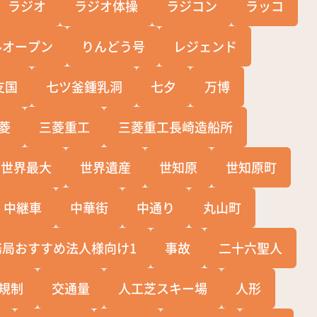
ラジオ
ラジオ体操
ラジコン
ラッコ
ルオープン
りんどう号
レジェンド
支国
七ツ釜鍾乳洞
七夕
万博
菱
三菱重工
三菱重工長崎造船所
世界最大
世界遺産
世知原
世知原町
中継車
中華街
中通り
丸山町
務局おすすめ法人様向け1
事故
二十六聖人
規制
交通量
人工芝スキー場
人形