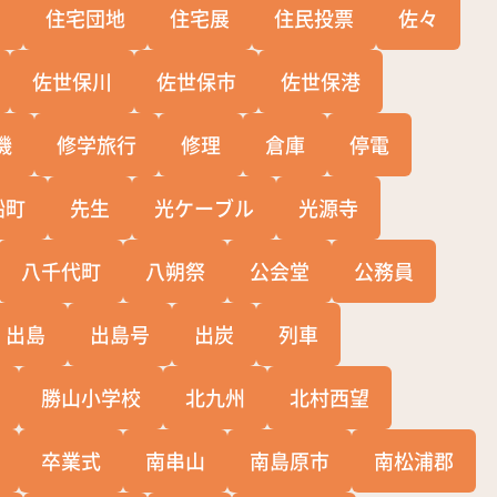
宅
住宅団地
住宅展
住民投票
佐々
佐世保川
佐世保市
佐世保港
機
修学旅行
修理
倉庫
停電
船町
先生
光ケーブル
光源寺
八千代町
八朔祭
公会堂
公務員
出島
出島号
出炭
列車
勝山小学校
北九州
北村西望
卒業式
南串山
南島原市
南松浦郡