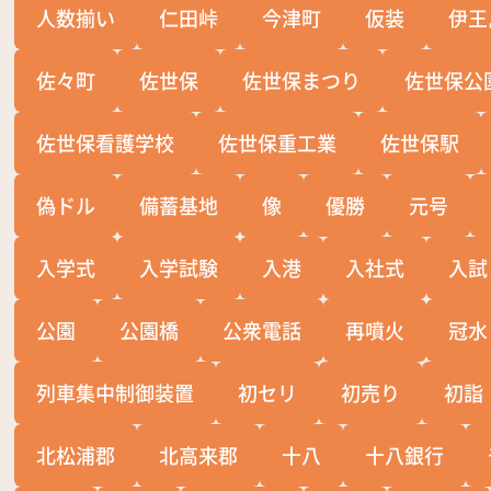
人数揃い
仁田峠
今津町
仮装
伊王
佐々町
佐世保
佐世保まつり
佐世保公
佐世保看護学校
佐世保重工業
佐世保駅
偽ドル
備蓄基地
像
優勝
元号
入学式
入学試験
入港
入社式
入試
公園
公園橋
公衆電話
再噴火
冠水
列車集中制御装置
初セリ
初売り
初詣
北松浦郡
北高来郡
十八
十八銀行