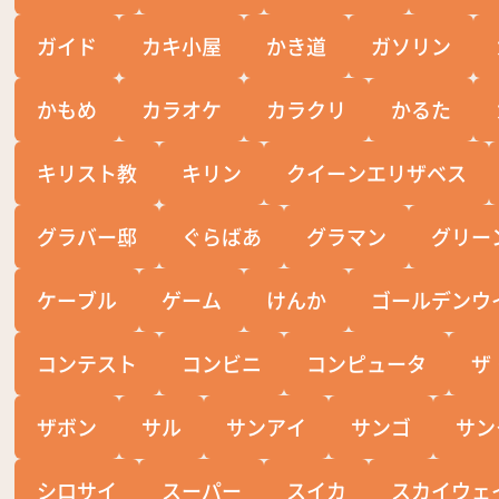
ガイド
カキ小屋
かき道
ガソリン
かもめ
カラオケ
カラクリ
かるた
キリスト教
キリン
クイーンエリザベス
グラバー邸
ぐらばあ
グラマン
グリー
ケーブル
ゲーム
けんか
ゴールデンウ
コンテスト
コンビニ
コンピュータ
ザ
ザボン
サル
サンアイ
サンゴ
サン
シロサイ
スーパー
スイカ
スカイウェ