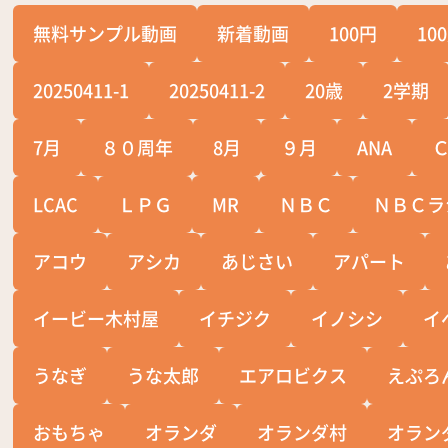
無料サンプル動画
新着動画
100円
10
20250411-1
20250411-2
20歳
2学期
7月
８０周年
8月
９月
ANA
LCAC
ＬＰＧ
MR
ＮＢＣ
ＮＢＣラ
アコウ
アシカ
あじさい
アパート
イービー木村屋
イチジク
イノシシ
イ
うなぎ
うな太郎
エアロビクス
えぷろ
おもちゃ
オランダ
オランダ村
オラン