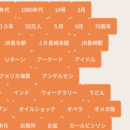
0年代
1980年代
19号
1月
００年
50万人
５月
6月
70周年
JR長与駅
ＪＲ長崎本線
JR長崎駅
Ｕターン
アーケード
アイドル
アメリカ海軍
アンデルセン
ト
インド
ウォークラリー
うどん
プン
オイルショック
オペラ
オメガ局
中元
お旅所
お盆
カールビンソン