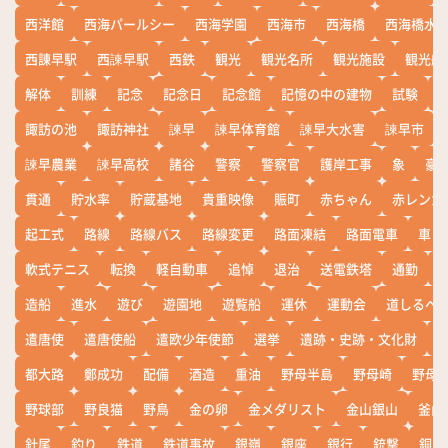
西洋館
西海パールシー
西海学園
西海市
西海橋
西海橋水
西諌早駅
西諫早駅
西鉄
観光
観光名所
観光施設
観光船
解体
訓練
記念
記念日
記念館
記憶の中の建物
試験
諏訪の池
諏訪神社
諫早
諫早体育館
諫早大水害
諫早市
諫早農業
諫早高校
諸谷
警察
警察官
護岸工事
象
豪
貫通
貯水率
貯蔵基地
貴重映像
賑町
赤ちゃん
赤レンガ
起工式
路線
路線バス
路線変更
路面凍結
路面電車
車
軟式テニス
転換
軽自動車
追悼
退治
送電鉄塔
通勤
造船
進水
遊び
遊園地
遊覧船
運休
運動会
道しるべ
遣唐使
遣唐使船
遣欧少年使節
選挙
遺跡・史跡・文化財
都大路
鄭成功
配備
酒造
重油
野母半島
野母崎
野母
野球部
野良猫
野鳥
金の卵
金メダリスト
金山銀山
釜山
針尾
釣り
鉄道
鉄道事故
銀嶺
銀座
銀行
銃撃
銅座