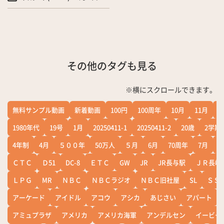
その他のタグも見る
※横にスクロールできます。
無料サンプル動画
新着動画
100円
100周年
10月
11月
1
1980年代
19号
1月
20250411-1
20250411-2
20歳
2学期
4年制
4月
５００年
50万人
５月
6月
70周年
7月
ＣＴＣ
Ｄ51
DC-8
ＥＴＣ
GW
JR
JR長与駅
ＪＲ長崎
ＬＰＧ
MR
ＮＢＣ
ＮＢＣラジオ
ＮＢＣ旧社屋
SL
ＳＳ
アーケード
アイドル
アコウ
アシカ
あじさい
アパート
アミュプラザ
アメリカ
アメリカ海軍
アンデルセン
イービー