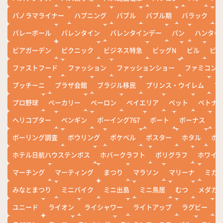
パノラマライナー
ハプニング
バブル
バブル期
バラック
バレーボール
バレンタイン
バレンタインデー
パン
ハンター
ビアガーデン
ピクニック
ビジネス特急
ビッグN
ビル
ビワ
ファストフード
ファッション
ファッションショー
ファミコン
プッチーニ
プラザ会館
ブラジル移民
プリンス・ウイレム
ブ
プロ野球
ベーカリー
ペーロン
ベイエリア
ペット
ベトナ
ヘリコプター
ペンギン
ボーイング767
ボート
ボーナス
ホ
ボーリング調査
ボウリング
ポケベル
ポスター
ホタル
ホ
ホテル日航ハウステンボス
ホバークラフト
ポリグラフ
ホワイ
マーチング
マーティング
まつり
マラソン
マリーナ
ミカ
みなとまつり
ミニバイク
ミニ出島
ミニ鳥居
むつ
メダカ
ユニード
ライオン
ライシャワー
ライトアップ
ラグビー