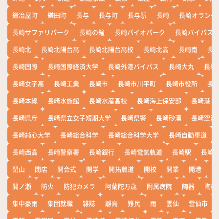
鍛冶屋町
鎌田町
長与
長与町
長与駅
長崎
長崎オランダ
長崎サファリパーク
長崎の鐘
長崎バイオパーク
長崎バイパス
長崎北
長崎北陽台高
長崎北陽台高校
長崎北高
長崎南
長
長崎国際
長崎国際経済大学
長崎外港バイパス
長崎大丸
長崎
長崎女子高
長崎工業
長崎市
長崎市川平町
長崎市役所
長
長崎本線
長崎水族館
長崎水産高校
長崎海上保安部
長崎港
長崎県庁
長崎県立女子短期大学
長崎県警
長崎砂漠
長崎空港
長崎純心大学
長崎総合科学
長崎総合科学大学
長崎自動車道
長崎西高
長崎警察署
長崎銀行
長崎電気軌道
長崎駅
長崎
閉山
閉店
開会式
開学
開拓農道
開校
開業
開港
開
間ノ瀬
防火
防犯カメラ
阿蘭陀万歳
附属病院
陶器
陶器
集中豪雨
集団就職
雑誌
離島
難民
雨
雲仙
雲仙市