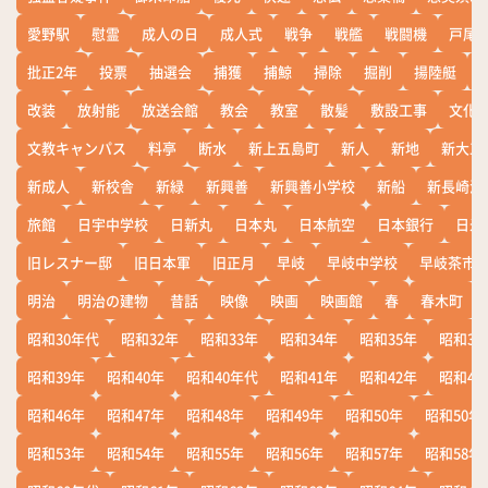
愛野駅
慰霊
成人の日
成人式
戦争
戦艦
戦闘機
戸尾
批正2年
投票
抽選会
捕獲
捕鯨
掃除
掘削
揚陸艇
改装
放射能
放送会館
教会
教室
散髪
敷設工事
文化
文教キャンパス
料亭
断水
新上五島町
新人
新地
新大工
新成人
新校舎
新緑
新興善
新興善小学校
新船
新長崎漁
旅館
日宇中学校
日新丸
日本丸
日本航空
日本銀行
日米
旧レスナー邸
旧日本軍
旧正月
早岐
早岐中学校
早岐茶市
明治
明治の建物
昔話
映像
映画
映画館
春
春木町
昭和30年代
昭和32年
昭和33年
昭和34年
昭和35年
昭和36
昭和39年
昭和40年
昭和40年代
昭和41年
昭和42年
昭和43
昭和46年
昭和47年
昭和48年
昭和49年
昭和50年
昭和50年
昭和53年
昭和54年
昭和55年
昭和56年
昭和57年
昭和58年