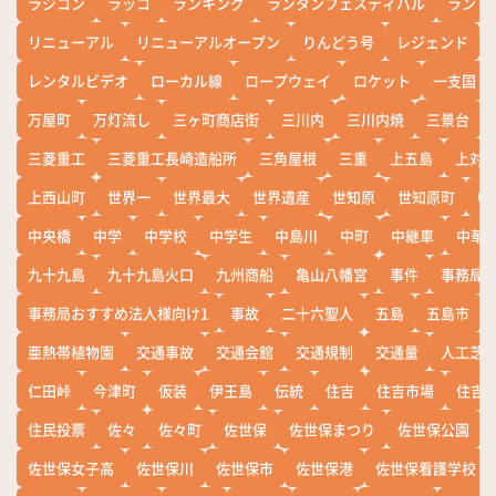
ラジコン
ラッコ
ランキング
ランタンフェスティバル
ランド
リニューアル
リニューアルオープン
りんどう号
レジェンド
レンタルビデオ
ローカル線
ロープウェイ
ロケット
一支国
万屋町
万灯流し
三ヶ町商店街
三川内
三川内焼
三景台
三菱重工
三菱重工長崎造船所
三角屋根
三重
上五島
上対
上西山町
世界一
世界最大
世界遺産
世知原
世知原町
中
中央橋
中学
中学校
中学生
中島川
中町
中継車
中華
九十九島
九十九島火口
九州商船
亀山八幡宮
事件
事務局お
事務局おすすめ法人様向け1
事故
二十六聖人
五島
五島市
亜熱帯植物園
交通事故
交通会館
交通規制
交通量
人工芝
仁田峠
今津町
仮装
伊王島
伝統
住吉
住吉市場
住吉
住民投票
佐々
佐々町
佐世保
佐世保まつり
佐世保公園
佐世保女子高
佐世保川
佐世保市
佐世保港
佐世保看護学校