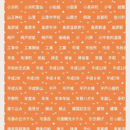
小浜町
小浜町雲仙
小船越
小説家
小長井町
少年
就職
山王神社
山里
山里中学校
山開き
岡政
岩屋町
岩川町
島原城
島原市
島原市沖
島原温泉祭り
島原鉄道
島原駅
崎戸
崎戸炭鉱
崎戸町
嵯峨島
川
川原
川平有料道路
工事中
工事開始
工場
工業
市場
市役所
市民
市民会
市長
布津町
帆船
師走
帰省
帰省客
常盤
平和
平和
平和祈念式典
平成
平成10年
平成11年
平成12年
平成13年
平成2年
平成3年
平成４年
平成5年
平成６年
平成7年
平
平成元年
平成新山
平戸
平戸城
平戸大橋
平戸小屋町
平
平野町
年度末
年末
年末年始
年賀ハガキ
年越し
幸町
座り込み
庭見せ
廃墟
廃止
建国記念日
建物
建築
建
弓張の丘ホテル
弓張岳
弓張観光ホテル
引き揚げ
引っ越し
強盗容疑事件
御朱印船
復元
快速
念仏
思案橋
恵美須町