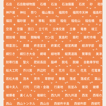
石岳
石岳動植物園
石橋
石油
石油備蓄
石炭
砂
砲弾
神戸屋
神社
祭り
福山雅治
福岡市
福岡市天神
福島町
福田
福砂屋
秋
移転
税関
稲佐
稲佐山
稲佐橋
積雪
空港
空襲
窓口
立て坑
立体交差
立春
竜巻
竣工
端
競技場
競艇
競輪場
竹ン芸
箕島町
築町
築町市場
米
精霊流し
素麺
終息宣言
終業式
経営再建
経済学部
結婚
綱引き
綱引き大会
網場
緑地帯
縦貫道路
繁華街
美津島
耐寒行進
聖火
肥前長田
脇岬
脱毛
脱線
自動車学校
船大工町
芥川賞
芦辺町
花
花月
花火
花見
花電車
若松大橋
茂木
茶市
草野球
華僑
落成
落成式
葉山
蝶々夫人
行列
行政・金融
行楽地
街並み
衝突
被爆
被爆者
裏くんち
複線化
西九州
西九州道
西友
西坂の丘
西山
西山トンネル
西山台
西彼杵半島
西彼杵郡
西彼町