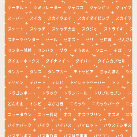
シーボルト
シミュレーター
ジャスコ
ジャンがラ
ジョイフル
スーパー
スイカ
スカイウェイ
スカイダイビング
スカイラン
スケート
スケッチ
スケッチ大会
スタジオ
ストライキ
ス
スポーツセンター
セール
ゼネスト
セリ
ゼロ戦
ぜんざい
センター試験
センバツ
ゾウ
そうめん
ソニー
そば
ソフ
ダイエーホークス
ダイナマイト
ダイバー
タイムカプセル
タ
タンカー
ダンス
ダンプカー
チトセピア
ちゃんぽん
ツシ
デザイン
デパート
テレビ
トイレットペーパー
トラ
トラ
ドラゴンボート
トラック
トランドール
トリプルセブン
ドル
どんの山
トンビ
ながさき
ニミッツ
ニミッツパーク
ニュ
ニュータウン
ニュー長崎
ネコ
ネスサブリン
ネズミ
ねず
バイオパーク
バイク
バイパス
パイロット
ハウステンボス
ハステンボス
バス乗り場
バス路面電車
パソコン
ハタ
ハ