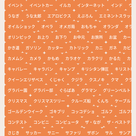
イベント
イベントカー
イルカ
インターネット
インド
ウ
うなぎ
うな太郎
エアロビクス
えぷろん
エミネントスラック
オイルショック
オペラ
オメガ局
おもちゃ
オランダ
オラ
オリンピック
お上り
お下り
お中元
お旅所
お盆
カール
かき道
ガソリン
カッター
カトリック
カニ
ガネ
カピバ
カメムシ
カメラ
かもめ
カラオケ
カラクリ
かるた
カレ
キャバレー
キャラバン
キャンプ
キリシタン弾圧
キリスト教
クイーンエリザベス
くじゃく
クジラ
クスノキ
クマ
クラ
グラバー園
グラバー邸
ぐらばあ
グラマン
グリーンベルト
クリスマス
クリスマスツリー
クルーズ船
くんち
ケーブル
ゴールデンウイーク
ゴキブリ
コッコデショ
ゴルフ
ゴルフ場
コンテスト
コンビニ
コンピュータ
ザ・なが
ザ・ベストテン
さじき
サッカー
サニー
サファリ
ザボン
サル
サンアイ