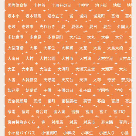
国際体育館
土井首
土用丑の日
土神堂
地下街
地獄
地獄
坂本小
坂本龍馬
埋め立て
城
城内
城見町
基地
墓参
壱岐
壱岐市
売れ行き
夏
夏休み
夏日
夏至
外国人バ
多比良港
多良見
多良見町
大バエ
大丸
大会
大分
大
大型店舗
大学
大学生
大学祭
大宝
大島
大島大橋
大
大晦日
大村
大村公園
大村市
大村湾
大村空港
大村高校
大正
大水害
大波止
大浜町
大浦天主堂
大瀬戸
大火
大雪
大韓航空
天守閣
天文台
天神
太郎
奇祭
奈良尾
如己堂
始業式
子供
子供の日
孔子廟
学園祭
学校
学
安全祈願祭
完成
宝町
宝製鋼社
実習
客船
宮摺
害虫
家電
宿町
寄合町
密入国
密航
富川
富江
富江町
寒
寝台特急さくら
寺
対州馬
対馬
対馬市
寿古踊
専用レー
小ヶ倉バイパス
小値賀町
小学校
小学生
小屋入り
小島