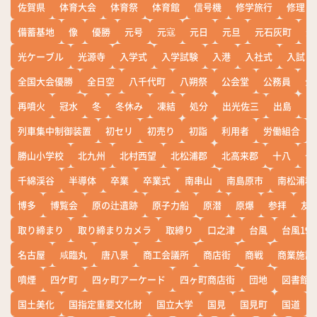
佐賀県
体育大会
体育祭
体育館
信号機
修学旅行
修理
備蓄基地
像
優勝
元号
元寇
元日
元旦
元石灰町
元
光ケーブル
光源寺
入学式
入学試験
入港
入社式
入試
全国大会優勝
全日空
八千代町
八朔祭
公会堂
公務員
公
再噴火
冠水
冬
冬休み
凍結
処分
出光佐三
出島
出
列車集中制御装置
初セリ
初売り
初詣
利用者
労働組合
勝山小学校
北九州
北村西望
北松浦郡
北高来郡
十八
十
千綿渓谷
半導体
卒業
卒業式
南串山
南島原市
南松浦郡
博多
博覧会
原の辻遺跡
原子力船
原潜
原爆
参拝
友
取り締まり
取り締まりカメラ
取締り
口之津
台風
台風19
名古屋
咸臨丸
唐八景
商工会議所
商店街
商戦
商業施設
噴煙
四ケ町
四ヶ町アーケード
四ヶ町商店街
団地
図書館
国土美化
国指定重要文化財
国立大学
国見
国見町
国道