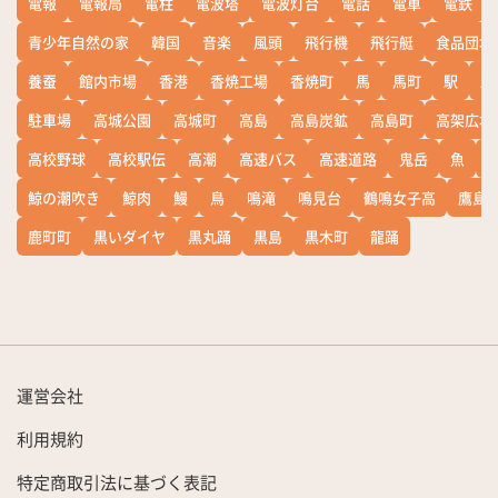
電報
電報局
電柱
電波塔
電波灯台
電話
電車
電鉄
青少年自然の家
韓国
音楽
風頭
飛行機
飛行艇
食品団地
養蚕
館内市場
香港
香焼工場
香焼町
馬
馬町
駅
駅
駐車場
高城公園
高城町
高島
高島炭鉱
高島町
高架広場
高校野球
高校駅伝
高潮
高速バス
高速道路
鬼岳
魚
鯨の潮吹き
鯨肉
鰻
鳥
鳴滝
鳴見台
鶴鳴女子高
鷹島
鹿町町
黒いダイヤ
黒丸踊
黒島
黒木町
龍踊
運営会社
利用規約
特定商取引法に基づく表記