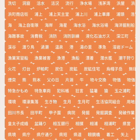
洗切
洞窟
活水
活況
流行
浄水場
浅茅湾
浜屋
浜屋
浜町商店街
浦上
浦上天主堂
浦上川
浦上車庫
浦頭
浩宮
海
海上自衛隊
海岸
海星
海水浴
海水浴場
海洋掘削船
海難事故
消費税
消防
消防訓練
液化石油ガス
深江町
淵
渓谷
渡り鳥
渦潮
温泉
港
湯の里
準急
溶岩ドーム
漁業実習船
漁業被害
漁港
漁船
漂着
潜水艦
潮干狩り
火花
灯台
炉粕町
炭住
炭鉱
炭鉱住宅
烏帽子岳
無印
煙突
熊
熊本
父の日
片淵
牛
物々交換
物価
物価高
特急かもめ
特急車両
犯科帳
狂言
猛暑
猿
玉之浦町
環境
環濠集落
生き物
生月
生月町
生活協同組合
用地売
田川市長
田平町
甲子園
病院
発掘
発掘調査
発破作業
皇太子成婚
盆踊り
相互銀行
相撲
相浦
相浦町
県営
県境
県庁
県庁通り
県短
県道
眼鏡橋
着工
矢上
矢