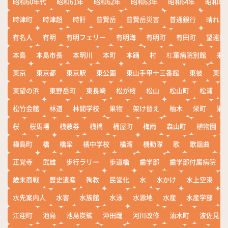
昭和60年代
昭和61年
昭和62年
昭和63年
昭和64年
昭和の
時津町
時津超
時計
普賢岳
普賢岳災害
普通銀行
晴れ
有名人
有明
有明フェリー
有明海
有明町
有田町
望遠鏡
本島
本島市長
本明川
本町
本踊
村
杠葉病院別館
来
東京
東京都
東京駅
東公園
東山手甲十三番館
東彼
東彼
東望の浜
東野岳町
東長崎
松が枝
松山
松山町
松浦
松竹会館
林道
林間学校
果物
架け替え
柚木
栄町
栄
桜
桜馬場
桟敷券
桟橋
桶屋町
梅雨
森山町
植物園
樺島町
橋
橋梁
橘中学校
橘湾
機動隊
歌
歌謡曲
歓
正覚寺
武雄
歩行ラリー
歩道橋
歯学部
歯学部付属病院
歳末商戦
歴史遺産
殉教
民営化
水
水かけ
水上空港
水先案内人
水害
水族館
水泳
水源地
水産
水産学部
江迎町
池島
池島炭鉱
沖田踊
河川改修
油木町
波佐見