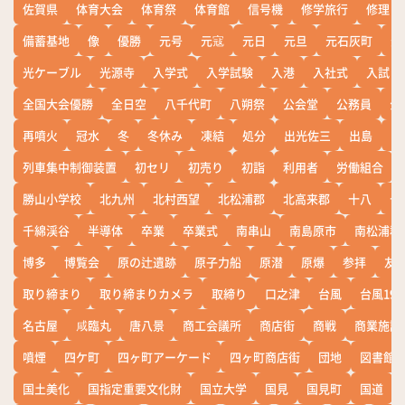
佐賀県
体育大会
体育祭
体育館
信号機
修学旅行
修理
備蓄基地
像
優勝
元号
元寇
元日
元旦
元石灰町
元
光ケーブル
光源寺
入学式
入学試験
入港
入社式
入試
全国大会優勝
全日空
八千代町
八朔祭
公会堂
公務員
公
再噴火
冠水
冬
冬休み
凍結
処分
出光佐三
出島
出
列車集中制御装置
初セリ
初売り
初詣
利用者
労働組合
勝山小学校
北九州
北村西望
北松浦郡
北高来郡
十八
十
千綿渓谷
半導体
卒業
卒業式
南串山
南島原市
南松浦郡
博多
博覧会
原の辻遺跡
原子力船
原潜
原爆
参拝
友
取り締まり
取り締まりカメラ
取締り
口之津
台風
台風19
名古屋
咸臨丸
唐八景
商工会議所
商店街
商戦
商業施設
噴煙
四ケ町
四ヶ町アーケード
四ヶ町商店街
団地
図書館
国土美化
国指定重要文化財
国立大学
国見
国見町
国道