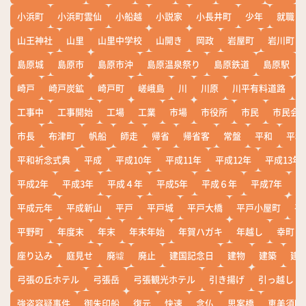
小浜町
小浜町雲仙
小船越
小説家
小長井町
少年
就職
山王神社
山里
山里中学校
山開き
岡政
岩屋町
岩川町
島原城
島原市
島原市沖
島原温泉祭り
島原鉄道
島原駅
崎戸
崎戸炭鉱
崎戸町
嵯峨島
川
川原
川平有料道路
工事中
工事開始
工場
工業
市場
市役所
市民
市民会
市長
布津町
帆船
師走
帰省
帰省客
常盤
平和
平和
平和祈念式典
平成
平成10年
平成11年
平成12年
平成13年
平成2年
平成3年
平成４年
平成5年
平成６年
平成7年
平
平成元年
平成新山
平戸
平戸城
平戸大橋
平戸小屋町
平
平野町
年度末
年末
年末年始
年賀ハガキ
年越し
幸町
座り込み
庭見せ
廃墟
廃止
建国記念日
建物
建築
建
弓張の丘ホテル
弓張岳
弓張観光ホテル
引き揚げ
引っ越し
強盗容疑事件
御朱印船
復元
快速
念仏
思案橋
恵美須町