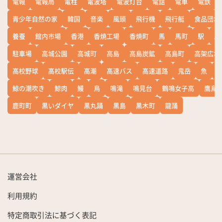
電報
電報局
電柱
電波塔
電波灯台
電話
電車
電鉄
青少年自然の家
韓国
音楽
風頭
飛行機
飛行艇
食品団地
養蚕
館内市場
香港
香焼工場
香焼町
馬
馬町
駅
駅
駐車場
高城公園
高城町
高島
高島炭鉱
高島町
高架広場
高校野球
高校駅伝
高潮
高速バス
高速道路
鬼岳
魚
鯨の潮吹き
鯨肉
鰻
鳥
鳴滝
鳴見台
鶴鳴女子高
鷹島
鹿町町
黒いダイヤ
黒丸踊
黒島
黒木町
龍踊
運営会社
利用規約
特定商取引法に基づく表記