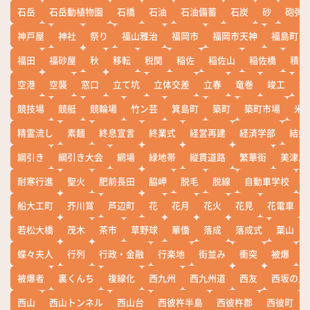
石岳
石岳動植物園
石橋
石油
石油備蓄
石炭
砂
砲弾
神戸屋
神社
祭り
福山雅治
福岡市
福岡市天神
福島町
福田
福砂屋
秋
移転
税関
稲佐
稲佐山
稲佐橋
積雪
空港
空襲
窓口
立て坑
立体交差
立春
竜巻
竣工
端
競技場
競艇
競輪場
竹ン芸
箕島町
築町
築町市場
米
精霊流し
素麺
終息宣言
終業式
経営再建
経済学部
結婚
綱引き
綱引き大会
網場
緑地帯
縦貫道路
繁華街
美津島
耐寒行進
聖火
肥前長田
脇岬
脱毛
脱線
自動車学校
船大工町
芥川賞
芦辺町
花
花月
花火
花見
花電車
若松大橋
茂木
茶市
草野球
華僑
落成
落成式
葉山
蝶々夫人
行列
行政・金融
行楽地
街並み
衝突
被爆
被爆者
裏くんち
複線化
西九州
西九州道
西友
西坂の丘
西山
西山トンネル
西山台
西彼杵半島
西彼杵郡
西彼町