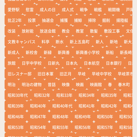
愛野駅
慰霊
成人の日
成人式
戦争
戦艦
戦闘機
戸尾
批正2年
投票
抽選会
捕獲
捕鯨
掃除
掘削
揚陸艇
改装
放射能
放送会館
教会
教室
散髪
敷設工事
文化
文教キャンパス
料亭
断水
新上五島町
新人
新地
新大工
新成人
新校舎
新緑
新興善
新興善小学校
新船
新長崎漁
旅館
日宇中学校
日新丸
日本丸
日本航空
日本銀行
日米
旧レスナー邸
旧日本軍
旧正月
早岐
早岐中学校
早岐茶市
明治
明治の建物
昔話
映像
映画
映画館
春
春木町
昭和30年代
昭和32年
昭和33年
昭和34年
昭和35年
昭和36
昭和39年
昭和40年
昭和40年代
昭和41年
昭和42年
昭和43
昭和46年
昭和47年
昭和48年
昭和49年
昭和50年
昭和50年
昭和53年
昭和54年
昭和55年
昭和56年
昭和57年
昭和58年