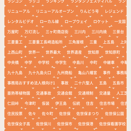
ラジコン
ラッコ
ランキング
ランタンフェスティバル
ランド
リニューアル
リニューアルオープン
りんどう号
レジェンド
レンタルビデオ
ローカル線
ロープウェイ
ロケット
一支国
万屋町
万灯流し
三ヶ町商店街
三川内
三川内焼
三景台
三菱重工
三菱重工長崎造船所
三角屋根
三重
上五島
上対
上西山町
世界一
世界最大
世界遺産
世知原
世知原町
中
中央橋
中学
中学校
中学生
中島川
中町
中継車
中華
九十九島
九十九島火口
九州商船
亀山八幡宮
事件
事務局お
事務局おすすめ法人様向け1
事故
二十六聖人
五島
五島市
亜熱帯植物園
交通事故
交通会館
交通規制
交通量
人工芝
仁田峠
今津町
仮装
伊王島
伝統
住吉
住吉市場
住吉
住民投票
佐々
佐々町
佐世保
佐世保まつり
佐世保公園
佐世保女子高
佐世保川
佐世保市
佐世保港
佐世保看護学校