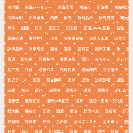
西洋館
西海パールシー
西海学園
西海市
西海橋
西海橋水
西諌早駅
西諫早駅
西鉄
観光
観光名所
観光施設
観光船
解体
訓練
記念
記念日
記念館
記憶の中の建物
試験
諏訪の池
諏訪神社
諫早
諫早体育館
諫早大水害
諫早市
諫早農業
諫早高校
諸谷
警察
警察官
護岸工事
象
豪
貫通
貯水率
貯蔵基地
貴重映像
賑町
赤ちゃん
赤レンガ
起工式
路線
路線バス
路線変更
路面凍結
路面電車
車
軟式テニス
転換
軽自動車
追悼
退治
送電鉄塔
通勤
造船
進水
遊び
遊園地
遊覧船
運休
運動会
道しるべ
遣唐使
遣唐使船
遣欧少年使節
選挙
遺跡・史跡・文化財
都大路
鄭成功
配備
酒造
重油
野母半島
野母崎
野母
野球部
野良猫
野鳥
金の卵
金メダリスト
金山銀山
釜山
針尾
釣り
鉄道
鉄道事故
銀嶺
銀座
銀行
銃撃
銅座