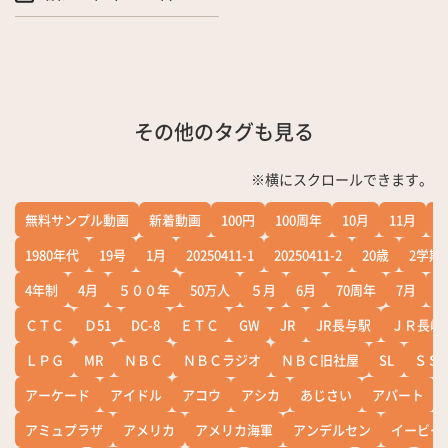
その他のタグも見る
※横にスクロールできます。
無料サンプル動画
新着動画
100円
100周年
10月
11月
1
1980年代
19号
1月
20250411-1
20250411-2
20歳
2学期
4年制
4月
５００年
50万人
５月
6月
70周年
7月
ＣＴＣ
Ｄ51
DC-8
ＥＴＣ
GW
JR
JR長与駅
ＪＲ長崎
ＬＰＧ
MR
ＮＢＣ
ＮＢＣラジオ
ＮＢＣ旧社屋
SL
ＳＳ
アーケード
アイドル
アコウ
アシカ
あじさい
アパート
アミュプラザ
アメリカ
アメリカ海軍
アンデルセン
イービー