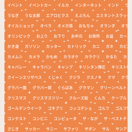
イベント
イベントカー
イルカ
インターネット
インド
ウ
うなぎ
うな太郎
エアロビクス
えぷろん
エミネントスラック
オイルショック
オペラ
オメガ局
おもちゃ
オランダ
オラ
オリンピック
お上り
お下り
お中元
お旅所
お盆
カール
かき道
ガソリン
カッター
カトリック
カニ
ガネ
カピバ
カメムシ
カメラ
かもめ
カラオケ
カラクリ
かるた
カレ
キャバレー
キャラバン
キャンプ
キリシタン弾圧
キリスト教
クイーンエリザベス
くじゃく
クジラ
クスノキ
クマ
クラ
グラバー園
グラバー邸
ぐらばあ
グラマン
グリーンベルト
クリスマス
クリスマスツリー
クルーズ船
くんち
ケーブル
ゴールデンウイーク
ゴキブリ
コッコデショ
ゴルフ
ゴルフ場
コンテスト
コンビニ
コンピュータ
ザ・なが
ザ・ベストテン
さじき
サッカー
サニー
サファリ
ザボン
サル
サンアイ