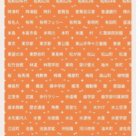
昭和60年代
昭和61年
昭和62年
昭和63年
昭和64年
昭和の
時津町
時津超
時計
普賢岳
普賢岳災害
普通銀行
晴れ
有名人
有明
有明フェリー
有明海
有明町
有田町
望遠鏡
本島
本島市長
本明川
本町
本踊
村
杠葉病院別館
来
東京
東京都
東京駅
東公園
東山手甲十三番館
東彼
東彼
東望の浜
東野岳町
東長崎
松が枝
松山
松山町
松浦
松竹会館
林道
林間学校
果物
架け替え
柚木
栄町
栄
桜
桜馬場
桟敷券
桟橋
桶屋町
梅雨
森山町
植物園
樺島町
橋
橋梁
橘中学校
橘湾
機動隊
歌
歌謡曲
歓
正覚寺
武雄
歩行ラリー
歩道橋
歯学部
歯学部付属病院
歳末商戦
歴史遺産
殉教
民営化
水
水かけ
水上空港
水先案内人
水害
水族館
水泳
水源地
水産
水産学部
江迎町
池島
池島炭鉱
沖田踊
河川改修
油木町
波佐見