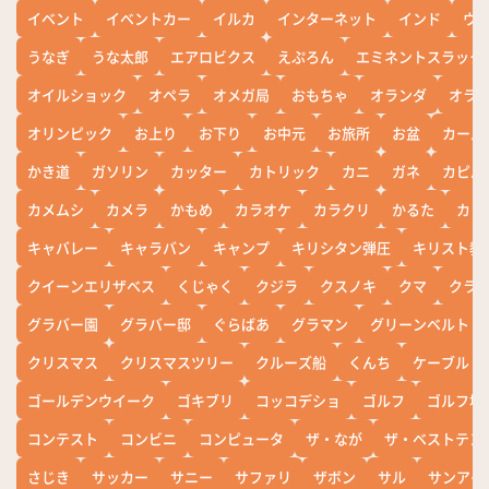
イベント
イベントカー
イルカ
インターネット
インド
ウ
うなぎ
うな太郎
エアロビクス
えぷろん
エミネントスラック
オイルショック
オペラ
オメガ局
おもちゃ
オランダ
オラ
オリンピック
お上り
お下り
お中元
お旅所
お盆
カール
かき道
ガソリン
カッター
カトリック
カニ
ガネ
カピバ
カメムシ
カメラ
かもめ
カラオケ
カラクリ
かるた
カレ
キャバレー
キャラバン
キャンプ
キリシタン弾圧
キリスト教
クイーンエリザベス
くじゃく
クジラ
クスノキ
クマ
クラ
グラバー園
グラバー邸
ぐらばあ
グラマン
グリーンベルト
クリスマス
クリスマスツリー
クルーズ船
くんち
ケーブル
ゴールデンウイーク
ゴキブリ
コッコデショ
ゴルフ
ゴルフ場
コンテスト
コンビニ
コンピュータ
ザ・なが
ザ・ベストテン
さじき
サッカー
サニー
サファリ
ザボン
サル
サンアイ