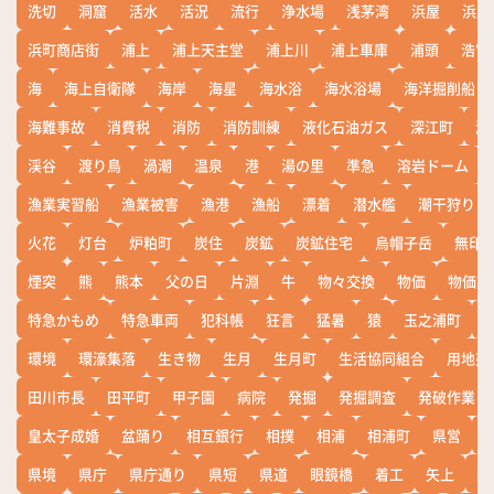
洗切
洞窟
活水
活況
流行
浄水場
浅茅湾
浜屋
浜屋
浜町商店街
浦上
浦上天主堂
浦上川
浦上車庫
浦頭
浩宮
海
海上自衛隊
海岸
海星
海水浴
海水浴場
海洋掘削船
海難事故
消費税
消防
消防訓練
液化石油ガス
深江町
淵
渓谷
渡り鳥
渦潮
温泉
港
湯の里
準急
溶岩ドーム
漁業実習船
漁業被害
漁港
漁船
漂着
潜水艦
潮干狩り
火花
灯台
炉粕町
炭住
炭鉱
炭鉱住宅
烏帽子岳
無印
煙突
熊
熊本
父の日
片淵
牛
物々交換
物価
物価高
特急かもめ
特急車両
犯科帳
狂言
猛暑
猿
玉之浦町
環境
環濠集落
生き物
生月
生月町
生活協同組合
用地売
田川市長
田平町
甲子園
病院
発掘
発掘調査
発破作業
皇太子成婚
盆踊り
相互銀行
相撲
相浦
相浦町
県営
県境
県庁
県庁通り
県短
県道
眼鏡橋
着工
矢上
矢