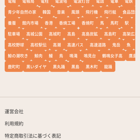
電報
電報局
電柱
電波塔
電波灯台
電話
電車
電鉄
青少年自然の家
韓国
音楽
風頭
飛行機
飛行艇
食品団地
養蚕
館内市場
香港
香焼工場
香焼町
馬
馬町
駅
駅
駐車場
高城公園
高城町
高島
高島炭鉱
高島町
高架広場
高校野球
高校駅伝
高潮
高速バス
高速道路
鬼岳
魚
鯨の潮吹き
鯨肉
鰻
鳥
鳴滝
鳴見台
鶴鳴女子高
鷹島
鹿町町
黒いダイヤ
黒丸踊
黒島
黒木町
龍踊
運営会社
利用規約
特定商取引法に基づく表記