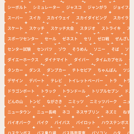
シーボルト
シミュレーター
ジャスコ
ジャンがラ
ジョイフル
スーパー
スイカ
スカイウェイ
スカイダイビング
スカイラン
スケート
スケッチ
スケッチ大会
スタジオ
ストライキ
ス
スポーツセンター
セール
ゼネスト
セリ
ゼロ戦
ぜんざい
センター試験
センバツ
ゾウ
そうめん
ソニー
そば
ソフ
ダイエーホークス
ダイナマイト
ダイバー
タイムカプセル
タ
タンカー
ダンス
ダンプカー
チトセピア
ちゃんぽん
ツシ
デザイン
デパート
テレビ
トイレットペーパー
トラ
トラ
ドラゴンボート
トラック
トランドール
トリプルセブン
ドル
どんの山
トンビ
ながさき
ニミッツ
ニミッツパーク
ニュ
ニュータウン
ニュー長崎
ネコ
ネスサブリン
ネズミ
ねず
バイオパーク
バイク
バイパス
パイロット
ハウステンボス
ハステンボス
バス乗り場
バス路面電車
パソコン
ハタ
ハ