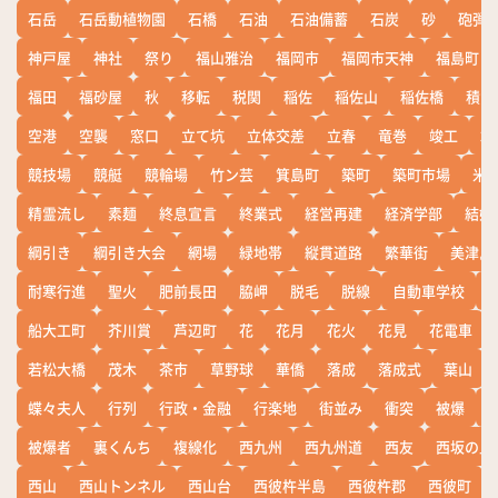
石岳
石岳動植物園
石橋
石油
石油備蓄
石炭
砂
砲弾
神戸屋
神社
祭り
福山雅治
福岡市
福岡市天神
福島町
福田
福砂屋
秋
移転
税関
稲佐
稲佐山
稲佐橋
積雪
空港
空襲
窓口
立て坑
立体交差
立春
竜巻
竣工
端
競技場
競艇
競輪場
竹ン芸
箕島町
築町
築町市場
米
精霊流し
素麺
終息宣言
終業式
経営再建
経済学部
結婚
綱引き
綱引き大会
網場
緑地帯
縦貫道路
繁華街
美津島
耐寒行進
聖火
肥前長田
脇岬
脱毛
脱線
自動車学校
船大工町
芥川賞
芦辺町
花
花月
花火
花見
花電車
若松大橋
茂木
茶市
草野球
華僑
落成
落成式
葉山
蝶々夫人
行列
行政・金融
行楽地
街並み
衝突
被爆
被爆者
裏くんち
複線化
西九州
西九州道
西友
西坂の丘
西山
西山トンネル
西山台
西彼杵半島
西彼杵郡
西彼町