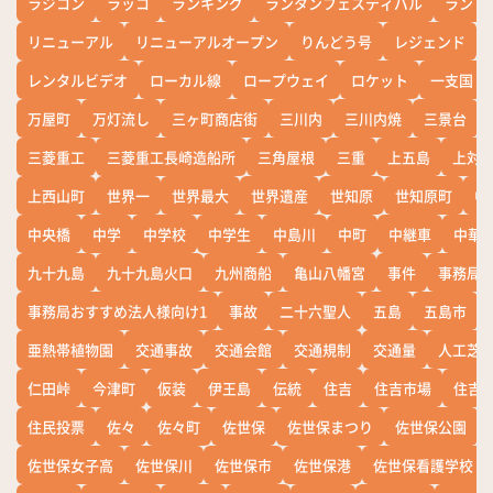
ラジコン
ラッコ
ランキング
ランタンフェスティバル
ランド
リニューアル
リニューアルオープン
りんどう号
レジェンド
レンタルビデオ
ローカル線
ロープウェイ
ロケット
一支国
万屋町
万灯流し
三ヶ町商店街
三川内
三川内焼
三景台
三菱重工
三菱重工長崎造船所
三角屋根
三重
上五島
上対
上西山町
世界一
世界最大
世界遺産
世知原
世知原町
中
中央橋
中学
中学校
中学生
中島川
中町
中継車
中華
九十九島
九十九島火口
九州商船
亀山八幡宮
事件
事務局お
事務局おすすめ法人様向け1
事故
二十六聖人
五島
五島市
亜熱帯植物園
交通事故
交通会館
交通規制
交通量
人工芝
仁田峠
今津町
仮装
伊王島
伝統
住吉
住吉市場
住吉
住民投票
佐々
佐々町
佐世保
佐世保まつり
佐世保公園
佐世保女子高
佐世保川
佐世保市
佐世保港
佐世保看護学校