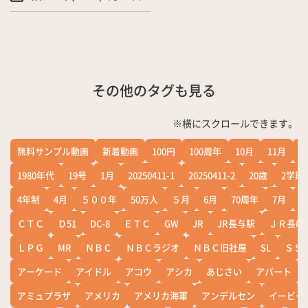
その他のタグも見る
※横にスクロールできます。
無料サンプル動画
新着動画
100円
100周年
10月
11月
1
1980年代
19号
1月
20250411-1
20250411-2
20歳
2学期
4年制
4月
５００年
50万人
５月
6月
70周年
7月
ＣＴＣ
Ｄ51
DC-8
ＥＴＣ
GW
JR
JR長与駅
ＪＲ長崎
ＬＰＧ
MR
ＮＢＣ
ＮＢＣラジオ
ＮＢＣ旧社屋
SL
ＳＳ
アーケード
アイドル
アコウ
アシカ
あじさい
アパート
アミュプラザ
アメリカ
アメリカ海軍
アンデルセン
イービー