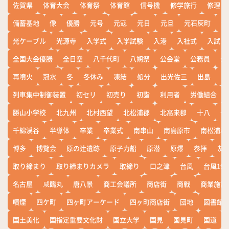
佐賀県
体育大会
体育祭
体育館
信号機
修学旅行
修理
備蓄基地
像
優勝
元号
元寇
元日
元旦
元石灰町
元
光ケーブル
光源寺
入学式
入学試験
入港
入社式
入試
全国大会優勝
全日空
八千代町
八朔祭
公会堂
公務員
公
再噴火
冠水
冬
冬休み
凍結
処分
出光佐三
出島
出
列車集中制御装置
初セリ
初売り
初詣
利用者
労働組合
勝山小学校
北九州
北村西望
北松浦郡
北高来郡
十八
十
千綿渓谷
半導体
卒業
卒業式
南串山
南島原市
南松浦郡
博多
博覧会
原の辻遺跡
原子力船
原潜
原爆
参拝
友
取り締まり
取り締まりカメラ
取締り
口之津
台風
台風19
名古屋
咸臨丸
唐八景
商工会議所
商店街
商戦
商業施設
噴煙
四ケ町
四ヶ町アーケード
四ヶ町商店街
団地
図書館
国土美化
国指定重要文化財
国立大学
国見
国見町
国道