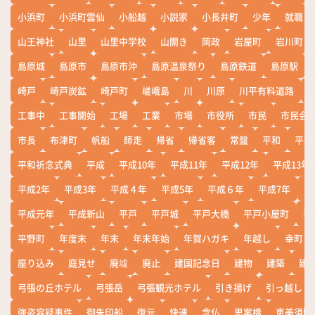
小浜町
小浜町雲仙
小船越
小説家
小長井町
少年
就職
山王神社
山里
山里中学校
山開き
岡政
岩屋町
岩川町
島原城
島原市
島原市沖
島原温泉祭り
島原鉄道
島原駅
崎戸
崎戸炭鉱
崎戸町
嵯峨島
川
川原
川平有料道路
工事中
工事開始
工場
工業
市場
市役所
市民
市民会
市長
布津町
帆船
師走
帰省
帰省客
常盤
平和
平和
平和祈念式典
平成
平成10年
平成11年
平成12年
平成13年
平成2年
平成3年
平成４年
平成5年
平成６年
平成7年
平
平成元年
平成新山
平戸
平戸城
平戸大橋
平戸小屋町
平
平野町
年度末
年末
年末年始
年賀ハガキ
年越し
幸町
座り込み
庭見せ
廃墟
廃止
建国記念日
建物
建築
建
弓張の丘ホテル
弓張岳
弓張観光ホテル
引き揚げ
引っ越し
強盗容疑事件
御朱印船
復元
快速
念仏
思案橋
恵美須町