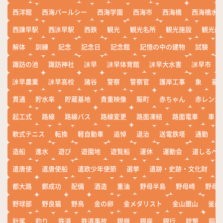
西洋館
西海パールシー
西海学園
西海市
西海橋
西海橋水
西諌早駅
西諫早駅
西鉄
観光
観光名所
観光施設
観光船
解体
訓練
記念
記念日
記念館
記憶の中の建物
試験
諏訪の池
諏訪神社
諫早
諫早体育館
諫早大水害
諫早市
諫早農業
諫早高校
諸谷
警察
警察官
護岸工事
象
豪
貫通
貯水率
貯蔵基地
貴重映像
賑町
赤ちゃん
赤レンガ
起工式
路線
路線バス
路線変更
路面凍結
路面電車
車
軟式テニス
転換
軽自動車
追悼
退治
送電鉄塔
通勤
造船
進水
遊び
遊園地
遊覧船
運休
運動会
道しるべ
遣唐使
遣唐使船
遣欧少年使節
選挙
遺跡・史跡・文化財
都大路
鄭成功
配備
酒造
重油
野母半島
野母崎
野母
野球部
野良猫
野鳥
金の卵
金メダリスト
金山銀山
釜山
針尾
釣り
鉄道
鉄道事故
銀嶺
銀座
銀行
銃撃
銅座