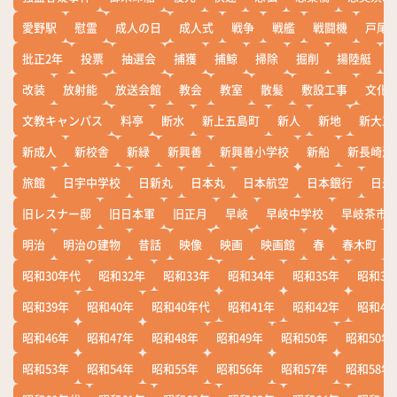
愛野駅
慰霊
成人の日
成人式
戦争
戦艦
戦闘機
戸尾
批正2年
投票
抽選会
捕獲
捕鯨
掃除
掘削
揚陸艇
改装
放射能
放送会館
教会
教室
散髪
敷設工事
文化
文教キャンパス
料亭
断水
新上五島町
新人
新地
新大工
新成人
新校舎
新緑
新興善
新興善小学校
新船
新長崎漁
旅館
日宇中学校
日新丸
日本丸
日本航空
日本銀行
日米
旧レスナー邸
旧日本軍
旧正月
早岐
早岐中学校
早岐茶市
明治
明治の建物
昔話
映像
映画
映画館
春
春木町
昭和30年代
昭和32年
昭和33年
昭和34年
昭和35年
昭和36
昭和39年
昭和40年
昭和40年代
昭和41年
昭和42年
昭和43
昭和46年
昭和47年
昭和48年
昭和49年
昭和50年
昭和50年
昭和53年
昭和54年
昭和55年
昭和56年
昭和57年
昭和58年