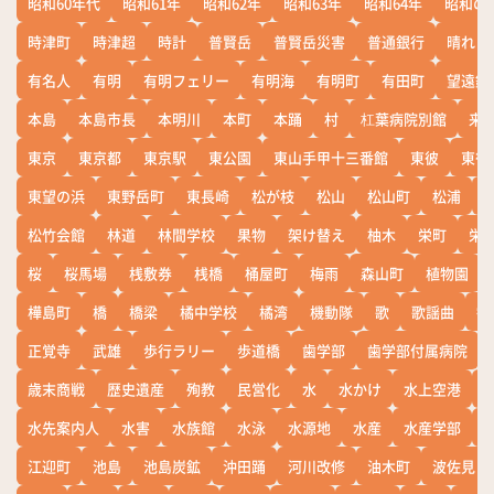
昭和60年代
昭和61年
昭和62年
昭和63年
昭和64年
昭和の
時津町
時津超
時計
普賢岳
普賢岳災害
普通銀行
晴れ
有名人
有明
有明フェリー
有明海
有明町
有田町
望遠鏡
本島
本島市長
本明川
本町
本踊
村
杠葉病院別館
来
東京
東京都
東京駅
東公園
東山手甲十三番館
東彼
東彼
東望の浜
東野岳町
東長崎
松が枝
松山
松山町
松浦
松竹会館
林道
林間学校
果物
架け替え
柚木
栄町
栄
桜
桜馬場
桟敷券
桟橋
桶屋町
梅雨
森山町
植物園
樺島町
橋
橋梁
橘中学校
橘湾
機動隊
歌
歌謡曲
歓
正覚寺
武雄
歩行ラリー
歩道橋
歯学部
歯学部付属病院
歳末商戦
歴史遺産
殉教
民営化
水
水かけ
水上空港
水先案内人
水害
水族館
水泳
水源地
水産
水産学部
江迎町
池島
池島炭鉱
沖田踊
河川改修
油木町
波佐見