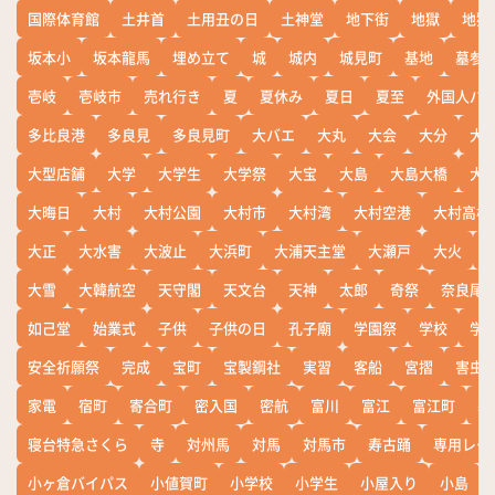
国際体育館
土井首
土用丑の日
土神堂
地下街
地獄
地獄
坂本小
坂本龍馬
埋め立て
城
城内
城見町
基地
墓参
壱岐
壱岐市
売れ行き
夏
夏休み
夏日
夏至
外国人バ
多比良港
多良見
多良見町
大バエ
大丸
大会
大分
大
大型店舗
大学
大学生
大学祭
大宝
大島
大島大橋
大
大晦日
大村
大村公園
大村市
大村湾
大村空港
大村高校
大正
大水害
大波止
大浜町
大浦天主堂
大瀬戸
大火
大雪
大韓航空
天守閣
天文台
天神
太郎
奇祭
奈良尾
如己堂
始業式
子供
子供の日
孔子廟
学園祭
学校
学
安全祈願祭
完成
宝町
宝製鋼社
実習
客船
宮摺
害虫
家電
宿町
寄合町
密入国
密航
富川
富江
富江町
寒
寝台特急さくら
寺
対州馬
対馬
対馬市
寿古踊
専用レー
小ヶ倉バイパス
小値賀町
小学校
小学生
小屋入り
小島