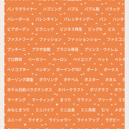
パノラマライナー
ハプニング
バブル
バブル期
バラック
バレーボール
バレンタイン
バレンタインデー
パン
ハンター
ビアガーデン
ピクニック
ビジネス特急
ビッグN
ビル
ビワ
ファストフード
ファッション
ファッションショー
ファミコン
プッチーニ
プラザ会館
ブラジル移民
プリンス・ウイレム
ブ
プロ野球
ベーカリー
ペーロン
ベイエリア
ペット
ベトナ
ヘリコプター
ペンギン
ボーイング767
ボート
ボーナス
ホ
ボーリング調査
ボウリング
ポケベル
ポスター
ホタル
ホ
ホテル日航ハウステンボス
ホバークラフト
ポリグラフ
ホワイ
マーチング
マーティング
まつり
マラソン
マリーナ
ミカ
みなとまつり
ミニバイク
ミニ出島
ミニ鳥居
むつ
メダカ
ユニード
ライオン
ライシャワー
ライトアップ
ラグビー