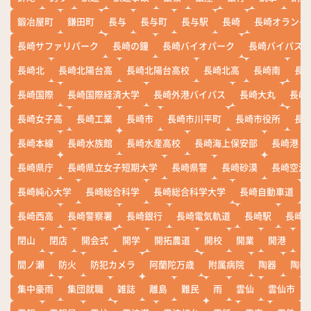
鍛冶屋町
鎌田町
長与
長与町
長与駅
長崎
長崎オランダ
長崎サファリパーク
長崎の鐘
長崎バイオパーク
長崎バイパス
長崎北
長崎北陽台高
長崎北陽台高校
長崎北高
長崎南
長
長崎国際
長崎国際経済大学
長崎外港バイパス
長崎大丸
長崎
長崎女子高
長崎工業
長崎市
長崎市川平町
長崎市役所
長
長崎本線
長崎水族館
長崎水産高校
長崎海上保安部
長崎港
長崎県庁
長崎県立女子短期大学
長崎県警
長崎砂漠
長崎空港
長崎純心大学
長崎総合科学
長崎総合科学大学
長崎自動車道
長崎西高
長崎警察署
長崎銀行
長崎電気軌道
長崎駅
長崎
閉山
閉店
開会式
開学
開拓農道
開校
開業
開港
開
間ノ瀬
防火
防犯カメラ
阿蘭陀万歳
附属病院
陶器
陶器
集中豪雨
集団就職
雑誌
離島
難民
雨
雲仙
雲仙市