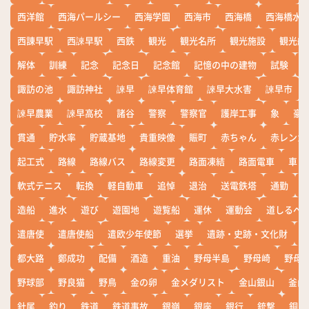
西洋館
西海パールシー
西海学園
西海市
西海橋
西海橋水
西諌早駅
西諫早駅
西鉄
観光
観光名所
観光施設
観光船
解体
訓練
記念
記念日
記念館
記憶の中の建物
試験
諏訪の池
諏訪神社
諫早
諫早体育館
諫早大水害
諫早市
諫早農業
諫早高校
諸谷
警察
警察官
護岸工事
象
豪
貫通
貯水率
貯蔵基地
貴重映像
賑町
赤ちゃん
赤レンガ
起工式
路線
路線バス
路線変更
路面凍結
路面電車
車
軟式テニス
転換
軽自動車
追悼
退治
送電鉄塔
通勤
造船
進水
遊び
遊園地
遊覧船
運休
運動会
道しるべ
遣唐使
遣唐使船
遣欧少年使節
選挙
遺跡・史跡・文化財
都大路
鄭成功
配備
酒造
重油
野母半島
野母崎
野母
野球部
野良猫
野鳥
金の卵
金メダリスト
金山銀山
釜山
針尾
釣り
鉄道
鉄道事故
銀嶺
銀座
銀行
銃撃
銅座