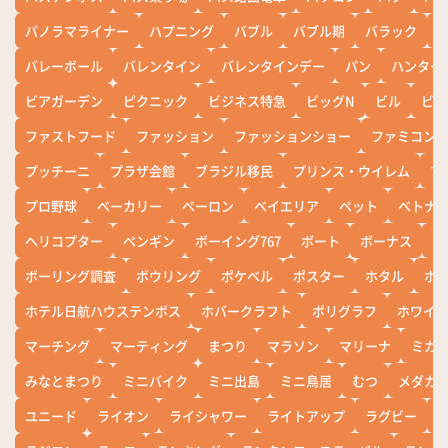
パノラマライナー
ハプニング
バブル
バブル期
バラック
バレーボール
バレンタイン
バレンタインデー
パン
ハンター
ビアガーデン
ピクニック
ビジネス特急
ビッグN
ビル
ビワ
ファストフード
ファッション
ファッションショー
ファミコン
プッチーニ
プラザ会館
ブラジル移民
プリンス・ウイレム
ブ
プロ野球
ベーカリー
ペーロン
ベイエリア
ペット
ベトナ
ヘリコプター
ペンギン
ボーイング767
ボート
ボーナス
ホ
ボーリング調査
ボウリング
ポケベル
ポスター
ホタル
ホ
ホテル日航ハウステンボス
ホバークラフト
ポリグラフ
ホワイ
マーチング
マーティング
まつり
マラソン
マリーナ
ミカ
みなとまつり
ミニバイク
ミニ出島
ミニ鳥居
むつ
メダカ
ユニード
ライオン
ライシャワー
ライトアップ
ラグビー