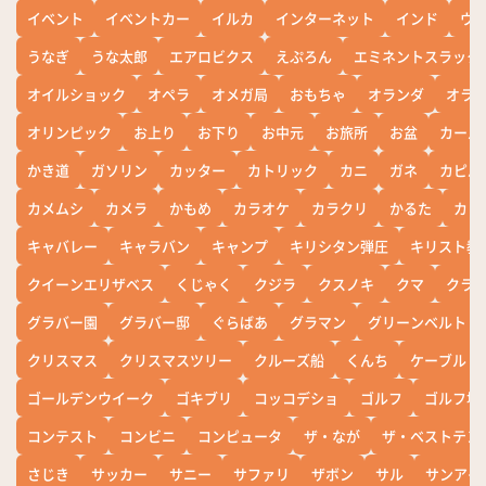
イベント
イベントカー
イルカ
インターネット
インド
ウ
うなぎ
うな太郎
エアロビクス
えぷろん
エミネントスラック
オイルショック
オペラ
オメガ局
おもちゃ
オランダ
オラ
オリンピック
お上り
お下り
お中元
お旅所
お盆
カール
かき道
ガソリン
カッター
カトリック
カニ
ガネ
カピバ
カメムシ
カメラ
かもめ
カラオケ
カラクリ
かるた
カレ
キャバレー
キャラバン
キャンプ
キリシタン弾圧
キリスト教
クイーンエリザベス
くじゃく
クジラ
クスノキ
クマ
クラ
グラバー園
グラバー邸
ぐらばあ
グラマン
グリーンベルト
クリスマス
クリスマスツリー
クルーズ船
くんち
ケーブル
ゴールデンウイーク
ゴキブリ
コッコデショ
ゴルフ
ゴルフ場
コンテスト
コンビニ
コンピュータ
ザ・なが
ザ・ベストテン
さじき
サッカー
サニー
サファリ
ザボン
サル
サンアイ