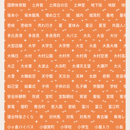
国際体育館
土井首
土用丑の日
土神堂
地下街
地獄
地獄
坂本小
坂本龍馬
埋め立て
城
城内
城見町
基地
墓参
壱岐
壱岐市
売れ行き
夏
夏休み
夏日
夏至
外国人バ
多比良港
多良見
多良見町
大バエ
大丸
大会
大分
大
大型店舗
大学
大学生
大学祭
大宝
大島
大島大橋
大
大晦日
大村
大村公園
大村市
大村湾
大村空港
大村高校
大正
大水害
大波止
大浜町
大浦天主堂
大瀬戸
大火
大雪
大韓航空
天守閣
天文台
天神
太郎
奇祭
奈良尾
如己堂
始業式
子供
子供の日
孔子廟
学園祭
学校
学
安全祈願祭
完成
宝町
宝製鋼社
実習
客船
宮摺
害虫
家電
宿町
寄合町
密入国
密航
富川
富江
富江町
寒
寝台特急さくら
寺
対州馬
対馬
対馬市
寿古踊
専用レー
小ヶ倉バイパス
小値賀町
小学校
小学生
小屋入り
小島