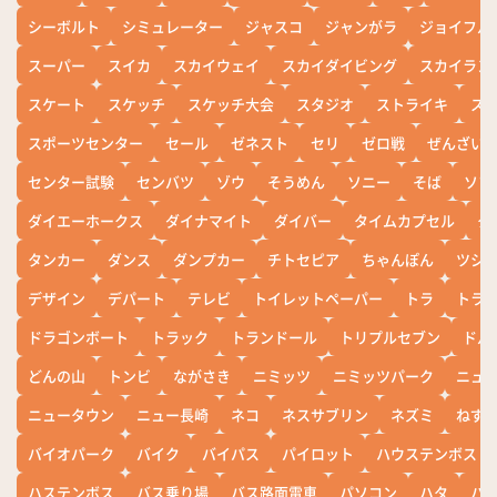
シーボルト
シミュレーター
ジャスコ
ジャンがラ
ジョイフル
スーパー
スイカ
スカイウェイ
スカイダイビング
スカイラン
スケート
スケッチ
スケッチ大会
スタジオ
ストライキ
ス
スポーツセンター
セール
ゼネスト
セリ
ゼロ戦
ぜんざい
センター試験
センバツ
ゾウ
そうめん
ソニー
そば
ソフ
ダイエーホークス
ダイナマイト
ダイバー
タイムカプセル
タ
タンカー
ダンス
ダンプカー
チトセピア
ちゃんぽん
ツシ
デザイン
デパート
テレビ
トイレットペーパー
トラ
トラ
ドラゴンボート
トラック
トランドール
トリプルセブン
ドル
どんの山
トンビ
ながさき
ニミッツ
ニミッツパーク
ニュ
ニュータウン
ニュー長崎
ネコ
ネスサブリン
ネズミ
ねず
バイオパーク
バイク
バイパス
パイロット
ハウステンボス
ハステンボス
バス乗り場
バス路面電車
パソコン
ハタ
ハ