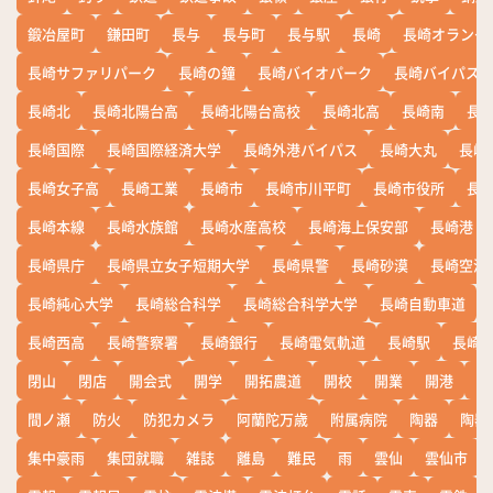
鍛冶屋町
鎌田町
長与
長与町
長与駅
長崎
長崎オランダ
長崎サファリパーク
長崎の鐘
長崎バイオパーク
長崎バイパス
長崎北
長崎北陽台高
長崎北陽台高校
長崎北高
長崎南
長
長崎国際
長崎国際経済大学
長崎外港バイパス
長崎大丸
長崎
長崎女子高
長崎工業
長崎市
長崎市川平町
長崎市役所
長
長崎本線
長崎水族館
長崎水産高校
長崎海上保安部
長崎港
長崎県庁
長崎県立女子短期大学
長崎県警
長崎砂漠
長崎空港
長崎純心大学
長崎総合科学
長崎総合科学大学
長崎自動車道
長崎西高
長崎警察署
長崎銀行
長崎電気軌道
長崎駅
長崎
閉山
閉店
開会式
開学
開拓農道
開校
開業
開港
開
間ノ瀬
防火
防犯カメラ
阿蘭陀万歳
附属病院
陶器
陶器
集中豪雨
集団就職
雑誌
離島
難民
雨
雲仙
雲仙市