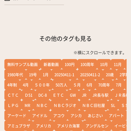
その他のタグも見る
※横にスクロールできます。
無料サンプル動画
新着動画
100円
100周年
10月
11月
1
1980年代
19号
1月
20250411-1
20250411-2
20歳
2学期
4年制
4月
５００年
50万人
５月
6月
70周年
7月
ＣＴＣ
Ｄ51
DC-8
ＥＴＣ
GW
JR
JR長与駅
ＪＲ長崎
ＬＰＧ
MR
ＮＢＣ
ＮＢＣラジオ
ＮＢＣ旧社屋
SL
ＳＳ
アーケード
アイドル
アコウ
アシカ
あじさい
アパート
アミュプラザ
アメリカ
アメリカ海軍
アンデルセン
イービー