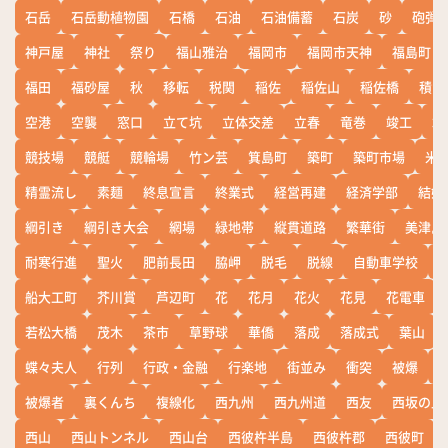
石岳
石岳動植物園
石橋
石油
石油備蓄
石炭
砂
砲弾
神戸屋
神社
祭り
福山雅治
福岡市
福岡市天神
福島町
福田
福砂屋
秋
移転
税関
稲佐
稲佐山
稲佐橋
積雪
空港
空襲
窓口
立て坑
立体交差
立春
竜巻
竣工
端
競技場
競艇
競輪場
竹ン芸
箕島町
築町
築町市場
米
精霊流し
素麺
終息宣言
終業式
経営再建
経済学部
結婚
綱引き
綱引き大会
網場
緑地帯
縦貫道路
繁華街
美津島
耐寒行進
聖火
肥前長田
脇岬
脱毛
脱線
自動車学校
船大工町
芥川賞
芦辺町
花
花月
花火
花見
花電車
若松大橋
茂木
茶市
草野球
華僑
落成
落成式
葉山
蝶々夫人
行列
行政・金融
行楽地
街並み
衝突
被爆
被爆者
裏くんち
複線化
西九州
西九州道
西友
西坂の丘
西山
西山トンネル
西山台
西彼杵半島
西彼杵郡
西彼町