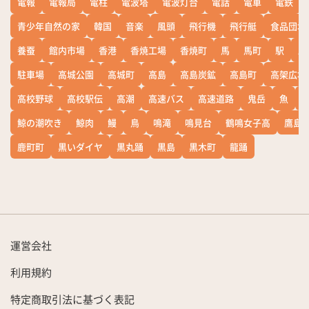
電報
電報局
電柱
電波塔
電波灯台
電話
電車
電鉄
青少年自然の家
韓国
音楽
風頭
飛行機
飛行艇
食品団地
養蚕
館内市場
香港
香焼工場
香焼町
馬
馬町
駅
駅
駐車場
高城公園
高城町
高島
高島炭鉱
高島町
高架広場
高校野球
高校駅伝
高潮
高速バス
高速道路
鬼岳
魚
鯨の潮吹き
鯨肉
鰻
鳥
鳴滝
鳴見台
鶴鳴女子高
鷹島
鹿町町
黒いダイヤ
黒丸踊
黒島
黒木町
龍踊
運営会社
利用規約
特定商取引法に基づく表記