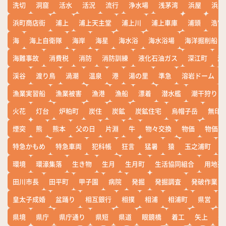
洗切
洞窟
活水
活況
流行
浄水場
浅茅湾
浜屋
浜屋
浜町商店街
浦上
浦上天主堂
浦上川
浦上車庫
浦頭
浩宮
海
海上自衛隊
海岸
海星
海水浴
海水浴場
海洋掘削船
海難事故
消費税
消防
消防訓練
液化石油ガス
深江町
淵
渓谷
渡り鳥
渦潮
温泉
港
湯の里
準急
溶岩ドーム
漁業実習船
漁業被害
漁港
漁船
漂着
潜水艦
潮干狩り
火花
灯台
炉粕町
炭住
炭鉱
炭鉱住宅
烏帽子岳
無印
煙突
熊
熊本
父の日
片淵
牛
物々交換
物価
物価高
特急かもめ
特急車両
犯科帳
狂言
猛暑
猿
玉之浦町
環境
環濠集落
生き物
生月
生月町
生活協同組合
用地売
田川市長
田平町
甲子園
病院
発掘
発掘調査
発破作業
皇太子成婚
盆踊り
相互銀行
相撲
相浦
相浦町
県営
県境
県庁
県庁通り
県短
県道
眼鏡橋
着工
矢上
矢