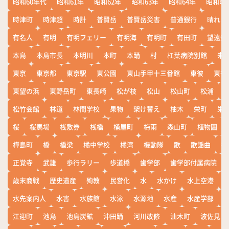
昭和60年代
昭和61年
昭和62年
昭和63年
昭和64年
昭和の
時津町
時津超
時計
普賢岳
普賢岳災害
普通銀行
晴れ
有名人
有明
有明フェリー
有明海
有明町
有田町
望遠鏡
本島
本島市長
本明川
本町
本踊
村
杠葉病院別館
来
東京
東京都
東京駅
東公園
東山手甲十三番館
東彼
東彼
東望の浜
東野岳町
東長崎
松が枝
松山
松山町
松浦
松竹会館
林道
林間学校
果物
架け替え
柚木
栄町
栄
桜
桜馬場
桟敷券
桟橋
桶屋町
梅雨
森山町
植物園
樺島町
橋
橋梁
橘中学校
橘湾
機動隊
歌
歌謡曲
歓
正覚寺
武雄
歩行ラリー
歩道橋
歯学部
歯学部付属病院
歳末商戦
歴史遺産
殉教
民営化
水
水かけ
水上空港
水先案内人
水害
水族館
水泳
水源地
水産
水産学部
江迎町
池島
池島炭鉱
沖田踊
河川改修
油木町
波佐見