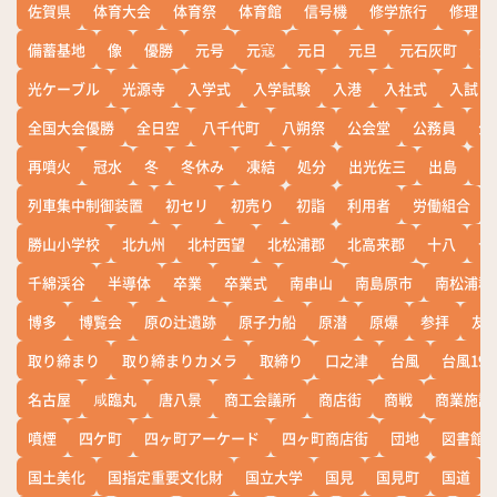
佐賀県
体育大会
体育祭
体育館
信号機
修学旅行
修理
備蓄基地
像
優勝
元号
元寇
元日
元旦
元石灰町
元
光ケーブル
光源寺
入学式
入学試験
入港
入社式
入試
全国大会優勝
全日空
八千代町
八朔祭
公会堂
公務員
公
再噴火
冠水
冬
冬休み
凍結
処分
出光佐三
出島
出
列車集中制御装置
初セリ
初売り
初詣
利用者
労働組合
勝山小学校
北九州
北村西望
北松浦郡
北高来郡
十八
十
千綿渓谷
半導体
卒業
卒業式
南串山
南島原市
南松浦郡
博多
博覧会
原の辻遺跡
原子力船
原潜
原爆
参拝
友
取り締まり
取り締まりカメラ
取締り
口之津
台風
台風19
名古屋
咸臨丸
唐八景
商工会議所
商店街
商戦
商業施設
噴煙
四ケ町
四ヶ町アーケード
四ヶ町商店街
団地
図書館
国土美化
国指定重要文化財
国立大学
国見
国見町
国道