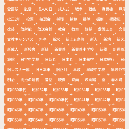
愛野駅
慰霊
成人の日
成人式
戦争
戦艦
戦闘機
戸尾
批正2年
投票
抽選会
捕獲
捕鯨
掃除
掘削
揚陸艇
改装
放射能
放送会館
教会
教室
散髪
敷設工事
文化
文教キャンパス
料亭
断水
新上五島町
新人
新地
新大工
新成人
新校舎
新緑
新興善
新興善小学校
新船
新長崎漁
旅館
日宇中学校
日新丸
日本丸
日本航空
日本銀行
日米
旧レスナー邸
旧日本軍
旧正月
早岐
早岐中学校
早岐茶市
明治
明治の建物
昔話
映像
映画
映画館
春
春木町
昭和30年代
昭和32年
昭和33年
昭和34年
昭和35年
昭和36
昭和39年
昭和40年
昭和40年代
昭和41年
昭和42年
昭和43
昭和46年
昭和47年
昭和48年
昭和49年
昭和50年
昭和50年
昭和53年
昭和54年
昭和55年
昭和56年
昭和57年
昭和58年