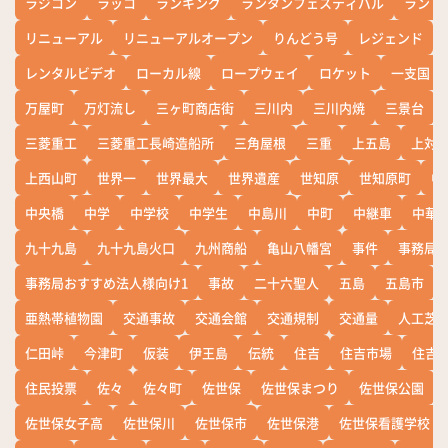
ラジコン
ラッコ
ランキング
ランタンフェスティバル
ランド
リニューアル
リニューアルオープン
りんどう号
レジェンド
レンタルビデオ
ローカル線
ロープウェイ
ロケット
一支国
万屋町
万灯流し
三ヶ町商店街
三川内
三川内焼
三景台
三菱重工
三菱重工長崎造船所
三角屋根
三重
上五島
上対
上西山町
世界一
世界最大
世界遺産
世知原
世知原町
中
中央橋
中学
中学校
中学生
中島川
中町
中継車
中華
九十九島
九十九島火口
九州商船
亀山八幡宮
事件
事務局お
事務局おすすめ法人様向け1
事故
二十六聖人
五島
五島市
亜熱帯植物園
交通事故
交通会館
交通規制
交通量
人工芝
仁田峠
今津町
仮装
伊王島
伝統
住吉
住吉市場
住吉
住民投票
佐々
佐々町
佐世保
佐世保まつり
佐世保公園
佐世保女子高
佐世保川
佐世保市
佐世保港
佐世保看護学校