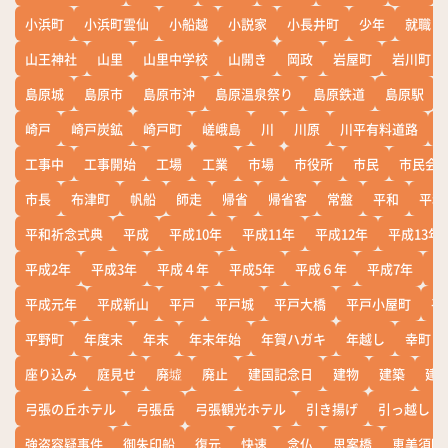
小浜町
小浜町雲仙
小船越
小説家
小長井町
少年
就職
山王神社
山里
山里中学校
山開き
岡政
岩屋町
岩川町
島原城
島原市
島原市沖
島原温泉祭り
島原鉄道
島原駅
崎戸
崎戸炭鉱
崎戸町
嵯峨島
川
川原
川平有料道路
工事中
工事開始
工場
工業
市場
市役所
市民
市民会
市長
布津町
帆船
師走
帰省
帰省客
常盤
平和
平和
平和祈念式典
平成
平成10年
平成11年
平成12年
平成13年
平成2年
平成3年
平成４年
平成5年
平成６年
平成7年
平
平成元年
平成新山
平戸
平戸城
平戸大橋
平戸小屋町
平
平野町
年度末
年末
年末年始
年賀ハガキ
年越し
幸町
座り込み
庭見せ
廃墟
廃止
建国記念日
建物
建築
建
弓張の丘ホテル
弓張岳
弓張観光ホテル
引き揚げ
引っ越し
強盗容疑事件
御朱印船
復元
快速
念仏
思案橋
恵美須町