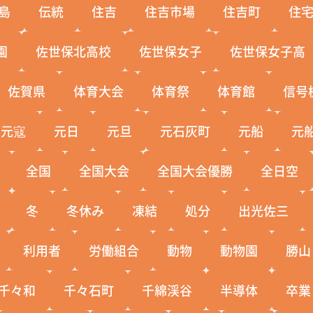
島
伝統
住吉
住吉市場
住吉町
住
園
佐世保北高校
佐世保女子
佐世保女子高
佐賀県
体育大会
体育祭
体育館
信号
元寇
元日
元旦
元石灰町
元船
元
全国
全国大会
全国大会優勝
全日空
冬
冬休み
凍結
処分
出光佐三
利用者
労働組合
動物
動物園
勝山
千々和
千々石町
千綿渓谷
半導体
卒業