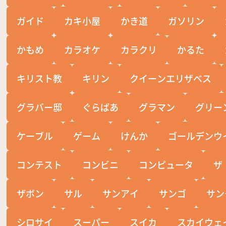
ガイド
カキ小屋
かき道
ガソリン
かもめ
カラオケ
カラクリ
かるた
キリスト教
キリン
クイーンエリザベス
グラバー邸
ぐらばあ
グラマン
グリー
ケーブル
ゲーム
けんか
ゴールデンウ
コンテスト
コンビニ
コンピュータ
ザ
ザボン
サル
サンアイ
サンゴ
サン
シロサイ
スーパー
スイカ
スカイウェ