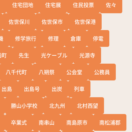
宅
住宅団地
住宅展
住民投票
佐々
佐世保川
佐世保市
佐世保港
機
修学旅行
修理
倉庫
停電
船町
先生
光ケーブル
光源寺
八千代町
八朔祭
公会堂
公務員
出島
出島号
出炭
列車
勝山小学校
北九州
北村西望
卒業式
南串山
南島原市
南松浦郡