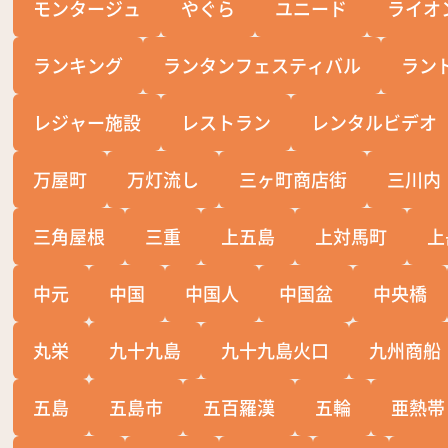
モンタージュ
やぐら
ユニード
ライオ
ランキング
ランタンフェスティバル
ラン
レジャー施設
レストラン
レンタルビデオ
万屋町
万灯流し
三ヶ町商店街
三川内
三角屋根
三重
上五島
上対馬町
上
中元
中国
中国人
中国盆
中央橋
丸栄
九十九島
九十九島火口
九州商船
五島
五島市
五百羅漢
五輪
亜熱帯