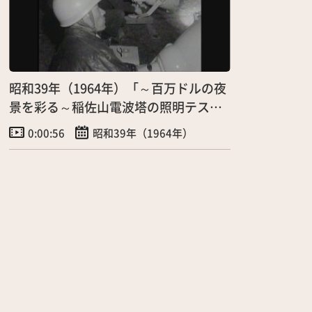
昭和39年（1964年）「～百万ドルの夜
景を彩る～稲佐山電波塔の照明テス
ト」（2/5）
0:00:56
昭和39年（1964年）