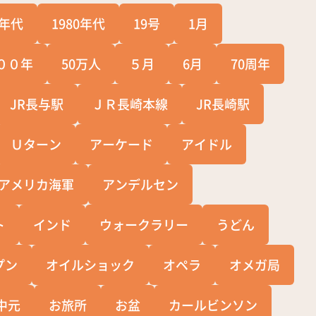
0年代
1980年代
19号
1月
００年
50万人
５月
6月
70周年
JR長与駅
ＪＲ長崎本線
JR長崎駅
Ｕターン
アーケード
アイドル
アメリカ海軍
アンデルセン
ト
インド
ウォークラリー
うどん
プン
オイルショック
オペラ
オメガ局
中元
お旅所
お盆
カールビンソン