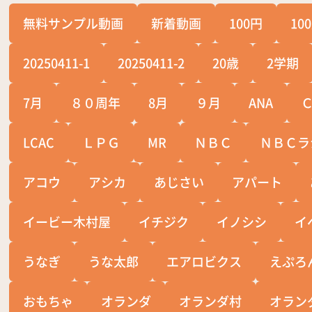
無料サンプル動画
新着動画
100円
10
20250411-1
20250411-2
20歳
2学期
7月
８０周年
8月
９月
ANA
LCAC
ＬＰＧ
MR
ＮＢＣ
ＮＢＣラ
アコウ
アシカ
あじさい
アパート
イービー木村屋
イチジク
イノシシ
イ
うなぎ
うな太郎
エアロビクス
えぷろ
おもちゃ
オランダ
オランダ村
オラン