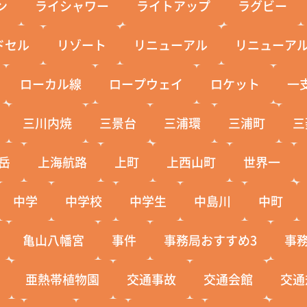
ン
ライシャワー
ライトアップ
ラグビー
ドセル
リゾート
リニューアル
リニューア
ローカル線
ロープウェイ
ロケット
一
三川内焼
三景台
三浦環
三浦町
三
岳
上海航路
上町
上西山町
世界一
中学
中学校
中学生
中島川
中町
亀山八幡宮
事件
事務局おすすめ3
事
亜熱帯植物園
交通事故
交通会館
交通