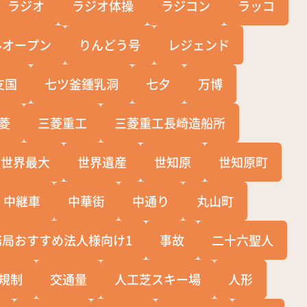
ラジオ
ラジオ体操
ラジコン
ラッコ
ルオープン
りんどう号
レジェンド
支国
七ツ釜鍾乳洞
七夕
万博
菱
三菱重工
三菱重工長崎造船所
世界最大
世界遺産
世知原
世知原町
中継車
中華街
中通り
丸山町
務局おすすめ法人様向け1
事故
二十六聖人
規制
交通量
人工芝スキー場
人形