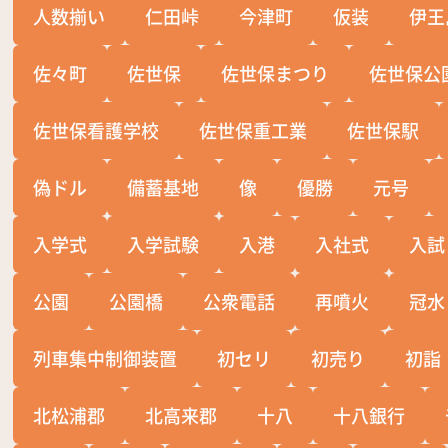
人数揃い
仁田峠
今津町
仮装
伊王
佐々町
佐世保
佐世保まつり
佐世保公
佐世保看護学校
佐世保重工業
佐世保駅
偽ドル
備蓄基地
像
優勝
元号
入学式
入学試験
入港
入社式
入試
公園
公園橋
公衆電話
再噴火
冠水
列車集中制御装置
初セリ
初売り
初詣
北松浦郡
北高来郡
十八
十八銀行