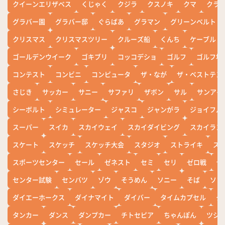
クイーンエリザベス
くじゃく
クジラ
クスノキ
クマ
クラ
グラバー園
グラバー邸
ぐらばあ
グラマン
グリーンベルト
クリスマス
クリスマスツリー
クルーズ船
くんち
ケーブル
ゴールデンウイーク
ゴキブリ
コッコデショ
ゴルフ
ゴルフ場
コンテスト
コンビニ
コンピュータ
ザ・なが
ザ・ベストテン
さじき
サッカー
サニー
サファリ
ザボン
サル
サンアイ
シーボルト
シミュレーター
ジャスコ
ジャンがラ
ジョイフル
スーパー
スイカ
スカイウェイ
スカイダイビング
スカイラン
スケート
スケッチ
スケッチ大会
スタジオ
ストライキ
ス
スポーツセンター
セール
ゼネスト
セミ
セリ
ゼロ戦
ぜ
センター試験
センバツ
ゾウ
そうめん
ソニー
そば
ソフ
ダイエーホークス
ダイナマイト
ダイバー
タイムカプセル
タ
タンカー
ダンス
ダンプカー
チトセピア
ちゃんぽん
ツシ