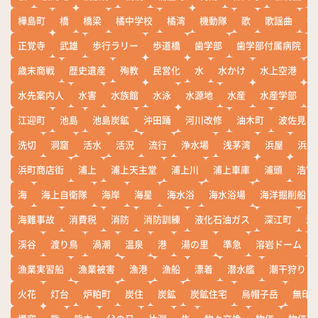
樺島町
橋
橋梁
橘中学校
橘湾
機動隊
歌
歌謡曲
歓
正覚寺
武雄
歩行ラリー
歩道橋
歯学部
歯学部付属病院
歳末商戦
歴史遺産
殉教
民営化
水
水かけ
水上空港
水先案内人
水害
水族館
水泳
水源地
水産
水産学部
江迎町
池島
池島炭鉱
沖田踊
河川改修
油木町
波佐見
洗切
洞窟
活水
活況
流行
浄水場
浅茅湾
浜屋
浜屋
浜町商店街
浦上
浦上天主堂
浦上川
浦上車庫
浦頭
浩宮
海
海上自衛隊
海岸
海星
海水浴
海水浴場
海洋掘削船
海難事故
消費税
消防
消防訓練
液化石油ガス
深江町
淵
渓谷
渡り鳥
渦潮
温泉
港
湯の里
準急
溶岩ドーム
漁業実習船
漁業被害
漁港
漁船
漂着
潜水艦
潮干狩り
火花
灯台
炉粕町
炭住
炭鉱
炭鉱住宅
烏帽子岳
無印