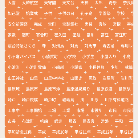
大雪
大韓航空
天守閣
天文台
天神
太郎
奇祭
奈良尾
如己堂
始業式
子供
子供の日
孔子廟
学園祭
学校
学
安全祈願祭
完成
宝町
宝製鋼社
実習
客船
宮摺
害虫
家電
宿町
寄合町
密入国
密航
富川
富江
富江町
寒
寝台特急さくら
寺
対州馬
対馬
対馬市
寿古踊
専用レー
小ヶ倉バイパス
小値賀町
小学校
小学生
小屋入り
小島
小浜町
小浜町雲仙
小船越
小説家
小長井町
少年
就職
山王神社
山里
山里中学校
山開き
岡政
岩屋町
岩川町
島原城
島原市
島原市沖
島原温泉祭り
島原鉄道
島原駅
崎戸
崎戸炭鉱
崎戸町
嵯峨島
川
川原
川平有料道路
工事中
工事開始
工場
工業
市場
市役所
市民
市民会
市長
布津町
帆船
師走
帰省
帰省客
常盤
平和
平和
平和祈念式典
平成
平成10年
平成11年
平成12年
平成13年