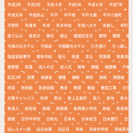
平成2年
平成3年
平成４年
平成5年
平成６年
平成7年
平
平成元年
平成新山
平戸
平戸城
平戸大橋
平戸小屋町
平
平野町
年度末
年末
年末年始
年賀ハガキ
年越し
幸町
座り込み
庭見せ
廃墟
廃止
建国記念日
建物
建築
建
弓張の丘ホテル
弓張岳
弓張観光ホテル
引き揚げ
引っ越し
強盗容疑事件
御朱印船
復元
快速
念仏
思案橋
恵美須町
愛野駅
慰霊
成人の日
成人式
戦争
戦艦
戦闘機
戸尾
批正2年
投票
抽選会
捕獲
捕鯨
掃除
掘削
揚陸艇
改装
放射能
放送会館
教会
教室
散髪
敷設工事
文化
文教キャンパス
料亭
断水
新上五島町
新人
新地
新大工
新成人
新校舎
新緑
新興善
新興善小学校
新船
新長崎漁
旅館
日宇中学校
日新丸
日本丸
日本航空
日本銀行
日米
旧レスナー邸
旧日本軍
旧正月
早岐
早岐中学校
早岐茶市