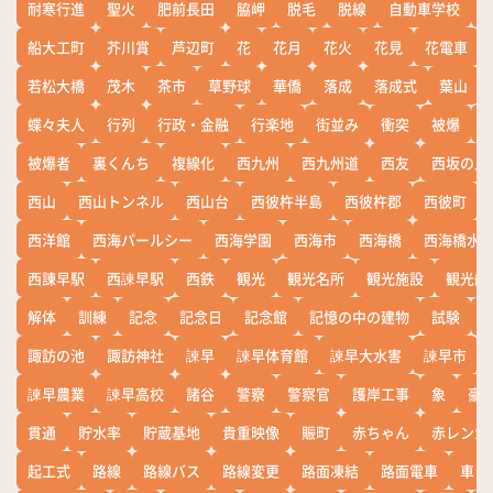
耐寒行進
聖火
肥前長田
脇岬
脱毛
脱線
自動車学校
船大工町
芥川賞
芦辺町
花
花月
花火
花見
花電車
若松大橋
茂木
茶市
草野球
華僑
落成
落成式
葉山
蝶々夫人
行列
行政・金融
行楽地
街並み
衝突
被爆
被爆者
裏くんち
複線化
西九州
西九州道
西友
西坂の丘
西山
西山トンネル
西山台
西彼杵半島
西彼杵郡
西彼町
西洋館
西海パールシー
西海学園
西海市
西海橋
西海橋水
西諌早駅
西諫早駅
西鉄
観光
観光名所
観光施設
観光船
解体
訓練
記念
記念日
記念館
記憶の中の建物
試験
諏訪の池
諏訪神社
諫早
諫早体育館
諫早大水害
諫早市
諫早農業
諫早高校
諸谷
警察
警察官
護岸工事
象
豪
貫通
貯水率
貯蔵基地
貴重映像
賑町
赤ちゃん
赤レンガ
起工式
路線
路線バス
路線変更
路面凍結
路面電車
車