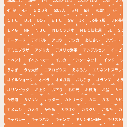
1980年代
19号
1月
20250411-1
20250411-2
20歳
2学期
4年制
4月
５００年
50万人
５月
6月
70周年
7月
ＣＴＣ
Ｄ51
DC-8
ＥＴＣ
GW
JR
JR長与駅
ＪＲ長崎
ＬＰＧ
MR
ＮＢＣ
ＮＢＣラジオ
ＮＢＣ旧社屋
SL
ＳＳ
アーケード
アイドル
アコウ
アシカ
あじさい
アパート
アミュプラザ
アメリカ
アメリカ海軍
アンデルセン
イービー
イベント
イベントカー
イルカ
インターネット
インド
ウ
うなぎ
うな太郎
エアロビクス
えぷろん
エミネントスラック
オイルショック
オペラ
オメガ局
おもちゃ
オランダ
オラ
オリンピック
お上り
お下り
お中元
お旅所
お盆
カール
かき道
ガソリン
カッター
カトリック
カニ
ガネ
カピバ
カメムシ
カメラ
かもめ
カラオケ
カラクリ
かるた
カレ
キャバレー
キャラバン
キャンプ
キリシタン弾圧
キリスト教