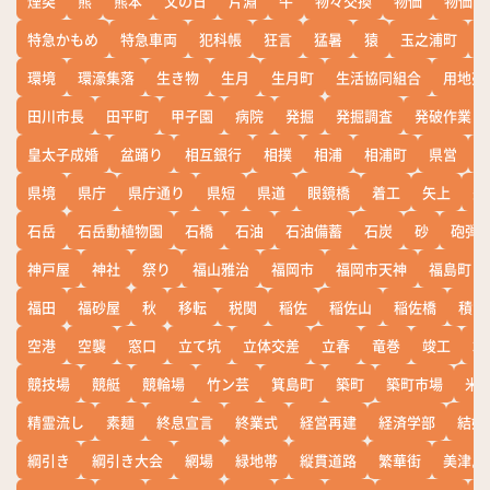
煙突
熊
熊本
父の日
片淵
牛
物々交換
物価
物価高
特急かもめ
特急車両
犯科帳
狂言
猛暑
猿
玉之浦町
環境
環濠集落
生き物
生月
生月町
生活協同組合
用地売
田川市長
田平町
甲子園
病院
発掘
発掘調査
発破作業
皇太子成婚
盆踊り
相互銀行
相撲
相浦
相浦町
県営
県境
県庁
県庁通り
県短
県道
眼鏡橋
着工
矢上
矢
石岳
石岳動植物園
石橋
石油
石油備蓄
石炭
砂
砲弾
神戸屋
神社
祭り
福山雅治
福岡市
福岡市天神
福島町
福田
福砂屋
秋
移転
税関
稲佐
稲佐山
稲佐橋
積雪
空港
空襲
窓口
立て坑
立体交差
立春
竜巻
竣工
端
競技場
競艇
競輪場
竹ン芸
箕島町
築町
築町市場
米
精霊流し
素麺
終息宣言
終業式
経営再建
経済学部
結婚
綱引き
綱引き大会
網場
緑地帯
縦貫道路
繁華街
美津島