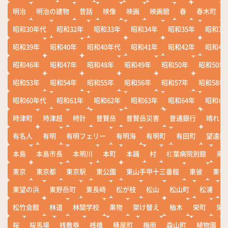
明治
明治の建物
昔話
映像
映画
映画館
春
春木町
昭和30年代
昭和32年
昭和33年
昭和34年
昭和35年
昭和36
昭和39年
昭和40年
昭和40年代
昭和41年
昭和42年
昭和43
昭和46年
昭和47年
昭和48年
昭和49年
昭和50年
昭和50年
昭和53年
昭和54年
昭和55年
昭和56年
昭和57年
昭和58年
昭和60年代
昭和61年
昭和62年
昭和63年
昭和64年
昭和の
時津町
時津超
時計
普賢岳
普賢岳災害
普通銀行
晴れ
有名人
有明
有明フェリー
有明海
有明町
有田町
望遠鏡
本島
本島市長
本明川
本町
本踊
村
杠葉病院別館
来
東京
東京都
東京駅
東公園
東山手甲十三番館
東彼
東彼
東望の浜
東野岳町
東長崎
松が枝
松山
松山町
松浦
松竹会館
林道
林間学校
果物
架け替え
柚木
栄町
栄
桜
桜馬場
桟敷券
桟橋
桶屋町
梅雨
森山町
植物園