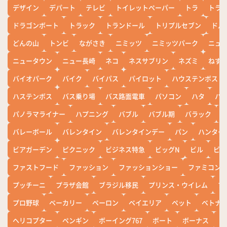
デザイン
デパート
テレビ
トイレットペーパー
トラ
トラ
ドラゴンボート
トラック
トランドール
トリプルセブン
ドル
どんの山
トンビ
ながさき
ニミッツ
ニミッツパーク
ニュ
ニュータウン
ニュー長崎
ネコ
ネスサブリン
ネズミ
ねず
バイオパーク
バイク
バイパス
パイロット
ハウステンボス
ハステンボス
バス乗り場
バス路面電車
パソコン
ハタ
ハ
パノラマライナー
ハプニング
バブル
バブル期
バラック
バレーボール
バレンタイン
バレンタインデー
パン
ハンター
ビアガーデン
ピクニック
ビジネス特急
ビッグN
ビル
ビワ
ファストフード
ファッション
ファッションショー
ファミコン
プッチーニ
プラザ会館
ブラジル移民
プリンス・ウイレム
ブ
プロ野球
ベーカリー
ペーロン
ベイエリア
ペット
ベトナ
ヘリコプター
ペンギン
ボーイング767
ボート
ボーナス
ホ