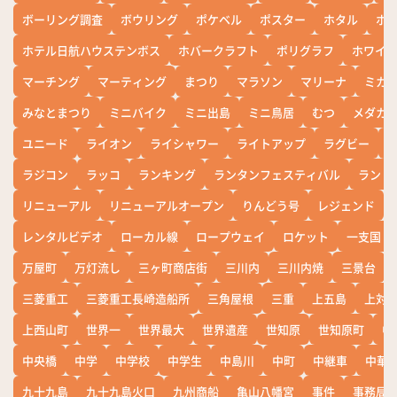
ボーリング調査
ボウリング
ポケベル
ポスター
ホタル
ホ
ホテル日航ハウステンボス
ホバークラフト
ポリグラフ
ホワイ
マーチング
マーティング
まつり
マラソン
マリーナ
ミカ
みなとまつり
ミニバイク
ミニ出島
ミニ鳥居
むつ
メダカ
ユニード
ライオン
ライシャワー
ライトアップ
ラグビー
ラジコン
ラッコ
ランキング
ランタンフェスティバル
ランド
リニューアル
リニューアルオープン
りんどう号
レジェンド
レンタルビデオ
ローカル線
ロープウェイ
ロケット
一支国
万屋町
万灯流し
三ヶ町商店街
三川内
三川内焼
三景台
三菱重工
三菱重工長崎造船所
三角屋根
三重
上五島
上対
上西山町
世界一
世界最大
世界遺産
世知原
世知原町
中
中央橋
中学
中学校
中学生
中島川
中町
中継車
中華
九十九島
九十九島火口
九州商船
亀山八幡宮
事件
事務局お