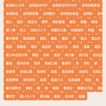
長崎純心大学
長崎総合科学
長崎総合科学大学
長崎自動車道
長崎西高
長崎警察署
長崎銀行
長崎電気軌道
長崎駅
長崎
閉山
閉店
開会式
開学
開拓農道
開校
開業
開港
開
間ノ瀬
防火
防犯カメラ
阿蘭陀万歳
附属病院
陶器
陶器
集中豪雨
集団就職
雑誌
離島
難民
雨
雲仙
雲仙市
電報
電報局
電柱
電波塔
電波灯台
電話
電車
電鉄
青少年自然の家
韓国
音楽
風頭
飛行機
飛行艇
食品団地
養蚕
館内市場
香港
香焼工場
香焼町
馬
馬町
駅
駅
駐車場
高城公園
高城町
高島
高島炭鉱
高島町
高架広場
高校野球
高校駅伝
高潮
高速バス
高速道路
鬼岳
魚
鯨の潮吹き
鯨肉
鰻
鳥
鳴滝
鳴見台
鶴鳴女子高
鷹島
鹿町町
黒いダイヤ
黒丸踊
黒島
黒木町
龍踊