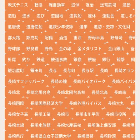
軟式テニス
転換
軽自動車
追悼
退治
送電鉄塔
通勤
造船
進水
遊び
遊園地
遊覧船
運休
運動会
道しるべ
遣唐使
遣唐使船
遣欧少年使節
選挙
遺跡・史跡・文化財
都大路
鄭成功
配備
酒造
重油
野母半島
野母崎
野母
野球部
野良猫
野鳥
金の卵
金メダリスト
金山銀山
釜山
針尾
釣り
鉄道
鉄道事故
銀嶺
銀座
銀行
銃撃
銅座
鍛冶屋町
鎌田町
長与
長与町
長与駅
長崎
長崎オランダ
長崎サファリパーク
長崎の鐘
長崎バイオパーク
長崎バイパス
長崎北
長崎北陽台高
長崎北陽台高校
長崎北高
長崎南
長
長崎国際
長崎国際経済大学
長崎外港バイパス
長崎大丸
長崎
長崎女子高
長崎工業
長崎市
長崎市川平町
長崎市役所
長
長崎本線
長崎水族館
長崎水産高校
長崎海上保安部
長崎港
長崎県庁
長崎県立女子短期大学
長崎県警
長崎砂漠
長崎空港