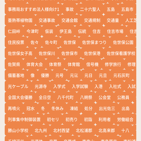
事務局おすすめ法人様向け1
事故
二十六聖人
五島
五島市
亜熱帯植物園
交通事故
交通会館
交通規制
交通量
人工芝
仁田峠
今津町
仮装
伊王島
伝統
住吉
住吉市場
住吉
住民投票
佐々
佐々町
佐世保
佐世保まつり
佐世保公園
佐世保女子高
佐世保川
佐世保市
佐世保港
佐世保看護学校
佐賀県
体育大会
体育祭
体育館
信号機
修学旅行
修理
備蓄基地
像
優勝
元号
元寇
元日
元旦
元石灰町
元
光ケーブル
光源寺
入学式
入学試験
入港
入社式
入試
全国大会優勝
全日空
八千代町
八朔祭
公会堂
公務員
公
再噴火
冠水
冬
冬休み
凍結
処分
出光佐三
出島
出
列車集中制御装置
初セリ
初売り
初詣
利用者
労働組合
勝山小学校
北九州
北村西望
北松浦郡
北高来郡
十八
十