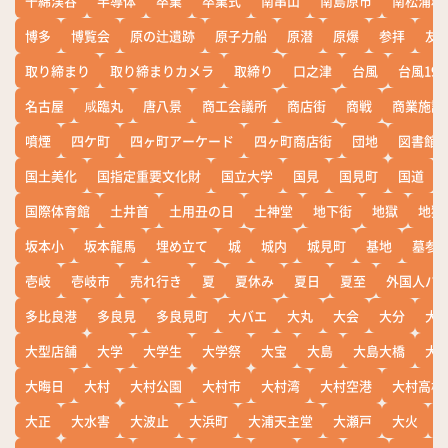
千綿渓谷
半導体
卒業
卒業式
南串山
南島原市
南松浦郡
博多
博覧会
原の辻遺跡
原子力船
原潜
原爆
参拝
友
取り締まり
取り締まりカメラ
取締り
口之津
台風
台風19
名古屋
咸臨丸
唐八景
商工会議所
商店街
商戦
商業施設
噴煙
四ケ町
四ヶ町アーケード
四ヶ町商店街
団地
図書館
国土美化
国指定重要文化財
国立大学
国見
国見町
国道
国際体育館
土井首
土用丑の日
土神堂
地下街
地獄
地獄
坂本小
坂本龍馬
埋め立て
城
城内
城見町
基地
墓参
壱岐
壱岐市
売れ行き
夏
夏休み
夏日
夏至
外国人バ
多比良港
多良見
多良見町
大バエ
大丸
大会
大分
大
大型店舗
大学
大学生
大学祭
大宝
大島
大島大橋
大
大晦日
大村
大村公園
大村市
大村湾
大村空港
大村高校
大正
大水害
大波止
大浜町
大浦天主堂
大瀬戸
大火