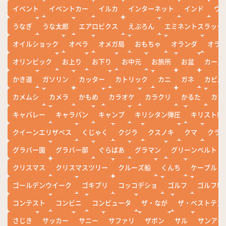
イベント
イベントカー
イルカ
インターネット
インド
ウ
うなぎ
うな太郎
エアロビクス
えぷろん
エミネントスラック
オイルショック
オペラ
オメガ局
おもちゃ
オランダ
オラ
オリンピック
お上り
お下り
お中元
お旅所
お盆
カール
かき道
ガソリン
カッター
カトリック
カニ
ガネ
カピバ
カメムシ
カメラ
かもめ
カラオケ
カラクリ
かるた
カレ
キャバレー
キャラバン
キャンプ
キリシタン弾圧
キリスト教
クイーンエリザベス
くじゃく
クジラ
クスノキ
クマ
クラ
グラバー園
グラバー邸
ぐらばあ
グラマン
グリーンベルト
クリスマス
クリスマスツリー
クルーズ船
くんち
ケーブル
ゴールデンウイーク
ゴキブリ
コッコデショ
ゴルフ
ゴルフ場
コンテスト
コンビニ
コンピュータ
ザ・なが
ザ・ベストテン
さじき
サッカー
サニー
サファリ
ザボン
サル
サンアイ