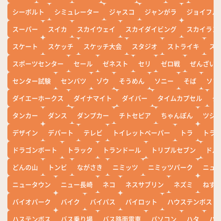
シーボルト
シミュレーター
ジャスコ
ジャンがラ
ジョイフル
スーパー
スイカ
スカイウェイ
スカイダイビング
スカイラン
スケート
スケッチ
スケッチ大会
スタジオ
ストライキ
ス
スポーツセンター
セール
ゼネスト
セリ
ゼロ戦
ぜんざい
センター試験
センバツ
ゾウ
そうめん
ソニー
そば
ソフ
ダイエーホークス
ダイナマイト
ダイバー
タイムカプセル
タ
タンカー
ダンス
ダンプカー
チトセピア
ちゃんぽん
ツシ
デザイン
デパート
テレビ
トイレットペーパー
トラ
トラ
ドラゴンボート
トラック
トランドール
トリプルセブン
ドル
どんの山
トンビ
ながさき
ニミッツ
ニミッツパーク
ニュ
ニュータウン
ニュー長崎
ネコ
ネスサブリン
ネズミ
ねず
バイオパーク
バイク
バイパス
パイロット
ハウステンボス
ハステンボス
バス乗り場
バス路面電車
パソコン
ハタ
ハ