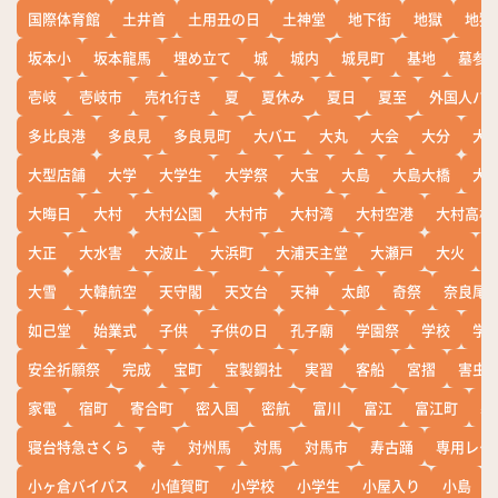
国際体育館
土井首
土用丑の日
土神堂
地下街
地獄
地獄
坂本小
坂本龍馬
埋め立て
城
城内
城見町
基地
墓参
壱岐
壱岐市
売れ行き
夏
夏休み
夏日
夏至
外国人バ
多比良港
多良見
多良見町
大バエ
大丸
大会
大分
大
大型店舗
大学
大学生
大学祭
大宝
大島
大島大橋
大
大晦日
大村
大村公園
大村市
大村湾
大村空港
大村高校
大正
大水害
大波止
大浜町
大浦天主堂
大瀬戸
大火
大雪
大韓航空
天守閣
天文台
天神
太郎
奇祭
奈良尾
如己堂
始業式
子供
子供の日
孔子廟
学園祭
学校
学
安全祈願祭
完成
宝町
宝製鋼社
実習
客船
宮摺
害虫
家電
宿町
寄合町
密入国
密航
富川
富江
富江町
寒
寝台特急さくら
寺
対州馬
対馬
対馬市
寿古踊
専用レー
小ヶ倉バイパス
小値賀町
小学校
小学生
小屋入り
小島