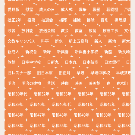
愛野駅
慰霊
成人の日
成人式
戦争
戦艦
戦闘機
戸尾
批正2年
投票
抽選会
捕獲
捕鯨
掃除
掘削
揚陸艇
改装
放射能
放送会館
教会
教室
散髪
敷設工事
文化
文教キャンパス
料亭
断水
新上五島町
新人
新地
新大工
新成人
新校舎
新緑
新興善
新興善小学校
新船
新長崎漁
旅館
日宇中学校
日新丸
日本丸
日本航空
日本銀行
日米
旧レスナー邸
旧日本軍
旧正月
早岐
早岐中学校
早岐茶市
明治
明治の建物
昔話
映像
映画
映画館
春
春木町
昭和30年代
昭和32年
昭和33年
昭和34年
昭和35年
昭和36
昭和39年
昭和40年
昭和40年代
昭和41年
昭和42年
昭和43
昭和46年
昭和47年
昭和48年
昭和49年
昭和50年
昭和50年
昭和53年
昭和54年
昭和55年
昭和56年
昭和57年
昭和58年