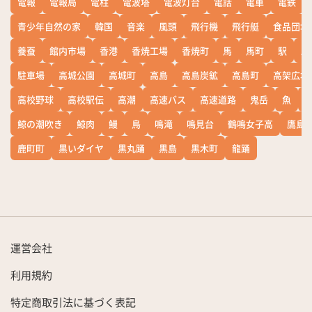
電報
電報局
電柱
電波塔
電波灯台
電話
電車
電鉄
青少年自然の家
韓国
音楽
風頭
飛行機
飛行艇
食品団地
養蚕
館内市場
香港
香焼工場
香焼町
馬
馬町
駅
駅
駐車場
高城公園
高城町
高島
高島炭鉱
高島町
高架広場
高校野球
高校駅伝
高潮
高速バス
高速道路
鬼岳
魚
鯨の潮吹き
鯨肉
鰻
鳥
鳴滝
鳴見台
鶴鳴女子高
鷹島
鹿町町
黒いダイヤ
黒丸踊
黒島
黒木町
龍踊
運営会社
利用規約
特定商取引法に基づく表記