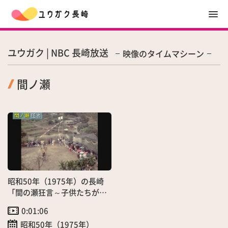
ユウガク | NBC 長崎放送
映像のタイムマシーン
間ノ瀬
昭和50年（1975年）の長崎
「間の瀬狂言～子供たちが伝
承する猿浮立～」（4月）
0:01:06
昭和50年（1975年）