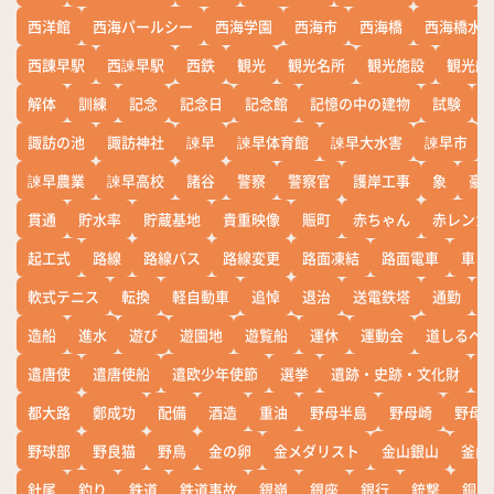
西洋館
西海パールシー
西海学園
西海市
西海橋
西海橋水
西諌早駅
西諫早駅
西鉄
観光
観光名所
観光施設
観光船
解体
訓練
記念
記念日
記念館
記憶の中の建物
試験
諏訪の池
諏訪神社
諫早
諫早体育館
諫早大水害
諫早市
諫早農業
諫早高校
諸谷
警察
警察官
護岸工事
象
豪
貫通
貯水率
貯蔵基地
貴重映像
賑町
赤ちゃん
赤レンガ
起工式
路線
路線バス
路線変更
路面凍結
路面電車
車
軟式テニス
転換
軽自動車
追悼
退治
送電鉄塔
通勤
造船
進水
遊び
遊園地
遊覧船
運休
運動会
道しるべ
遣唐使
遣唐使船
遣欧少年使節
選挙
遺跡・史跡・文化財
都大路
鄭成功
配備
酒造
重油
野母半島
野母崎
野母
野球部
野良猫
野鳥
金の卵
金メダリスト
金山銀山
釜山
針尾
釣り
鉄道
鉄道事故
銀嶺
銀座
銀行
銃撃
銅座