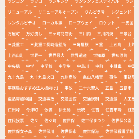
ラジコン
ラッコ
ランキング
ランタンフェスティバル
ランド
リニューアル
リニューアルオープン
りんどう号
レジェンド
レンタルビデオ
ローカル線
ロープウェイ
ロケット
一支国
万屋町
万灯流し
三ヶ町商店街
三川内
三川内焼
三景台
三菱重工
三菱重工長崎造船所
三角屋根
三重
上五島
上対
上西山町
世界一
世界最大
世界遺産
世知原
世知原町
中
中央橋
中学
中学校
中学生
中島川
中町
中継車
中華
九十九島
九十九島火口
九州商船
亀山八幡宮
事件
事務局お
事務局おすすめ法人様向け1
事故
二十六聖人
五島
五島市
亜熱帯植物園
交通事故
交通会館
交通規制
交通量
人工芝
仁田峠
今津町
仮装
伊王島
伝統
住吉
住吉市場
住吉
住民投票
佐々
佐々町
佐世保
佐世保まつり
佐世保公園
佐世保女子高
佐世保川
佐世保市
佐世保港
佐世保看護学校