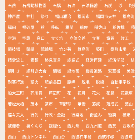
石岳
石岳動植物園
石橋
石油
石油備蓄
石炭
砂
砲弾
神戸屋
神社
祭り
福山雅治
福岡市
福岡市天神
福島町
福田
福砂屋
秋
移転
税関
稲佐
稲佐山
稲佐橋
積雪
空港
空襲
窓口
立て坑
立体交差
立春
竜巻
竣工
端
競技場
競艇
競輪場
竹ン芸
箕島町
築町
築町市場
米
精霊流し
素麺
終息宣言
終業式
経営再建
経済学部
結婚
綱引き
綱引き大会
網場
緑地帯
縦貫道路
繁華街
美津島
耐寒行進
聖火
肥前長田
脇岬
脱毛
脱線
自動車学校
船大工町
芥川賞
芦辺町
花
花月
花火
花見
花電車
若松大橋
茂木
茶市
草野球
華僑
落成
落成式
葉山
蝶々夫人
行列
行政・金融
行楽地
街並み
衝突
被爆
被爆者
裏くんち
複線化
西九州
西九州道
西友
西坂の丘
西山
西山トンネル
西山台
西彼杵半島
西彼杵郡
西彼町