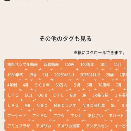
その他のタグも見る
※横にスクロールできます。
無料サンプル動画
新着動画
100円
100周年
10月
11月
1
1980年代
19号
1月
20250411-1
20250411-2
20歳
2学期
4年制
4月
５００年
50万人
５月
6月
70周年
7月
ＣＴＣ
Ｄ51
DC-8
ＥＴＣ
GW
JR
JR長与駅
ＪＲ長崎
ＬＰＧ
MR
ＮＢＣ
ＮＢＣラジオ
ＮＢＣ旧社屋
SL
ＳＳ
アーケード
アイドル
アコウ
アシカ
あじさい
アパート
アミュプラザ
アメリカ
アメリカ海軍
アンデルセン
イービー