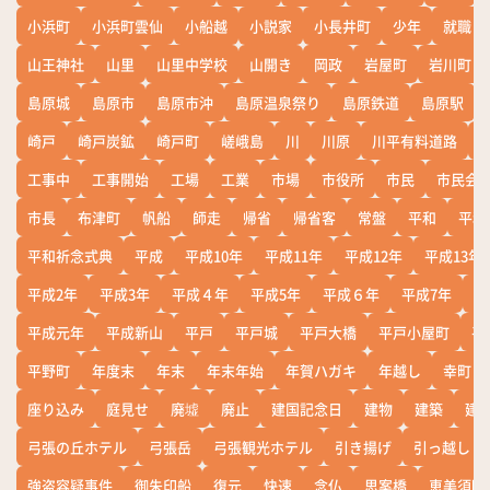
小浜町
小浜町雲仙
小船越
小説家
小長井町
少年
就職
山王神社
山里
山里中学校
山開き
岡政
岩屋町
岩川町
島原城
島原市
島原市沖
島原温泉祭り
島原鉄道
島原駅
崎戸
崎戸炭鉱
崎戸町
嵯峨島
川
川原
川平有料道路
工事中
工事開始
工場
工業
市場
市役所
市民
市民会
市長
布津町
帆船
師走
帰省
帰省客
常盤
平和
平和
平和祈念式典
平成
平成10年
平成11年
平成12年
平成13年
平成2年
平成3年
平成４年
平成5年
平成６年
平成7年
平
平成元年
平成新山
平戸
平戸城
平戸大橋
平戸小屋町
平
平野町
年度末
年末
年末年始
年賀ハガキ
年越し
幸町
座り込み
庭見せ
廃墟
廃止
建国記念日
建物
建築
建
弓張の丘ホテル
弓張岳
弓張観光ホテル
引き揚げ
引っ越し
強盗容疑事件
御朱印船
復元
快速
念仏
思案橋
恵美須町