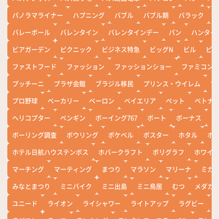
パノラマライナー
ハプニング
バブル
バブル期
バラック
バレーボール
バレンタイン
バレンタインデー
パン
ハンター
ビアガーデン
ピクニック
ビジネス特急
ビッグN
ビル
ビワ
ファストフード
ファッション
ファッションショー
ファミコン
プッチーニ
プラザ会館
ブラジル移民
プリンス・ウイレム
ブ
プロ野球
ベーカリー
ペーロン
ベイエリア
ペット
ベトナ
ヘリコプター
ペンギン
ボーイング767
ボート
ボーナス
ホ
ボーリング調査
ボウリング
ポケベル
ポスター
ホタル
ホ
ホテル日航ハウステンボス
ホバークラフト
ポリグラフ
ホワイ
マーチング
マーティング
まつり
マラソン
マリーナ
ミカ
みなとまつり
ミニバイク
ミニ出島
ミニ鳥居
むつ
メダカ
ユニード
ライオン
ライシャワー
ライトアップ
ラグビー