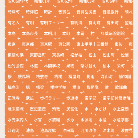
昭和60年代
昭和61年
昭和62年
昭和63年
昭和64年
昭和の
時津町
時津超
時計
普賢岳
普賢岳災害
普通銀行
晴れ
有名人
有明
有明フェリー
有明海
有明町
有田町
望遠鏡
本島
本島市長
本明川
本町
本踊
村
杠葉病院別館
来
東京
東京都
東京駅
東公園
東山手甲十三番館
東彼
東彼
東望の浜
東野岳町
東長崎
松が枝
松山
松山町
松浦
松竹会館
林道
林間学校
果物
架け替え
柚木
栄町
栄
桜
桜馬場
桟敷券
桟橋
桶屋町
梅雨
森山町
植物園
樺島町
橋
橋梁
橘中学校
橘湾
機動隊
歌
歌謡曲
歓
正覚寺
武雄
歩行ラリー
歩道橋
歯学部
歯学部付属病院
歳末商戦
歴史遺産
殉教
民営化
水
水かけ
水上空港
水先案内人
水害
水族館
水泳
水源地
水産
水産学部
江迎町
池島
池島炭鉱
沖田踊
河川改修
油木町
波佐見