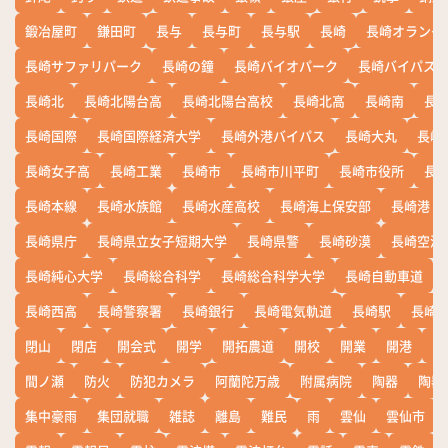
鍛冶屋町
鎌田町
長与
長与町
長与駅
長崎
長崎オランダ
長崎サファリパーク
長崎の鐘
長崎バイオパーク
長崎バイパス
長崎北
長崎北陽台高
長崎北陽台高校
長崎北高
長崎南
長
長崎国際
長崎国際経済大学
長崎外港バイパス
長崎大丸
長崎
長崎女子高
長崎工業
長崎市
長崎市川平町
長崎市役所
長
長崎本線
長崎水族館
長崎水産高校
長崎海上保安部
長崎港
長崎県庁
長崎県立女子短期大学
長崎県警
長崎砂漠
長崎空港
長崎純心大学
長崎総合科学
長崎総合科学大学
長崎自動車道
長崎西高
長崎警察署
長崎銀行
長崎電気軌道
長崎駅
長崎
閉山
閉店
開会式
開学
開拓農道
開校
開業
開港
開
間ノ瀬
防火
防犯カメラ
阿蘭陀万歳
附属病院
陶器
陶器
集中豪雨
集団就職
雑誌
離島
難民
雨
雲仙
雲仙市