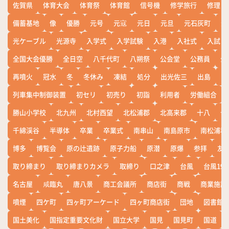
佐賀県
体育大会
体育祭
体育館
信号機
修学旅行
修理
備蓄基地
像
優勝
元号
元寇
元日
元旦
元石灰町
元
光ケーブル
光源寺
入学式
入学試験
入港
入社式
入試
全国大会優勝
全日空
八千代町
八朔祭
公会堂
公務員
公
再噴火
冠水
冬
冬休み
凍結
処分
出光佐三
出島
出
列車集中制御装置
初セリ
初売り
初詣
利用者
労働組合
勝山小学校
北九州
北村西望
北松浦郡
北高来郡
十八
十
千綿渓谷
半導体
卒業
卒業式
南串山
南島原市
南松浦郡
博多
博覧会
原の辻遺跡
原子力船
原潜
原爆
参拝
友
取り締まり
取り締まりカメラ
取締り
口之津
台風
台風19
名古屋
咸臨丸
唐八景
商工会議所
商店街
商戦
商業施設
噴煙
四ケ町
四ヶ町アーケード
四ヶ町商店街
団地
図書館
国土美化
国指定重要文化財
国立大学
国見
国見町
国道