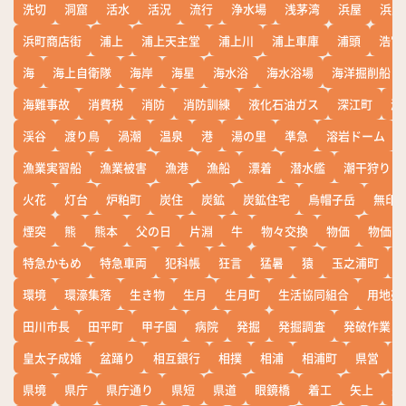
洗切
洞窟
活水
活況
流行
浄水場
浅茅湾
浜屋
浜屋
浜町商店街
浦上
浦上天主堂
浦上川
浦上車庫
浦頭
浩宮
海
海上自衛隊
海岸
海星
海水浴
海水浴場
海洋掘削船
海難事故
消費税
消防
消防訓練
液化石油ガス
深江町
淵
渓谷
渡り鳥
渦潮
温泉
港
湯の里
準急
溶岩ドーム
漁業実習船
漁業被害
漁港
漁船
漂着
潜水艦
潮干狩り
火花
灯台
炉粕町
炭住
炭鉱
炭鉱住宅
烏帽子岳
無印
煙突
熊
熊本
父の日
片淵
牛
物々交換
物価
物価高
特急かもめ
特急車両
犯科帳
狂言
猛暑
猿
玉之浦町
環境
環濠集落
生き物
生月
生月町
生活協同組合
用地売
田川市長
田平町
甲子園
病院
発掘
発掘調査
発破作業
皇太子成婚
盆踊り
相互銀行
相撲
相浦
相浦町
県営
県境
県庁
県庁通り
県短
県道
眼鏡橋
着工
矢上
矢