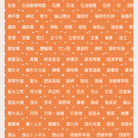
石岳
石岳動植物園
石橋
石油
石油備蓄
石炭
砂
砲弾
神戸屋
神社
祭り
福山雅治
福岡市
福岡市天神
福島町
福田
福砂屋
秋
移転
税関
稲佐
稲佐山
稲佐橋
積雪
空港
空襲
窓口
立て坑
立体交差
立春
竜巻
竣工
端
競技場
競艇
競輪場
竹ン芸
箕島町
築町
築町市場
米
精霊流し
素麺
終息宣言
終業式
経営再建
経済学部
結婚
綱引き
綱引き大会
網場
緑地帯
縦貫道路
繁華街
美津島
耐寒行進
聖火
肥前長田
脇岬
脱毛
脱線
自動車学校
船大工町
芥川賞
芦辺町
花
花月
花火
花見
花電車
若松大橋
茂木
茶市
草野球
華僑
落成
落成式
葉山
蝶々夫人
行列
行政・金融
行楽地
街並み
衝突
被爆
被爆者
裏くんち
複線化
西九州
西九州道
西友
西坂の丘
西山
西山トンネル
西山台
西彼杵半島
西彼杵郡
西彼町