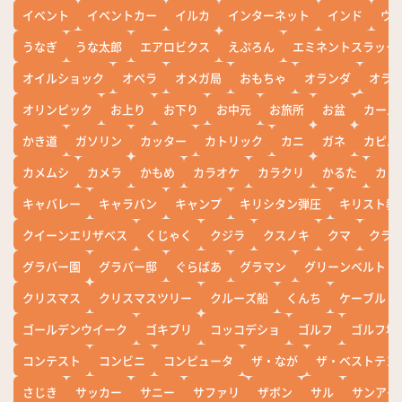
イベント
イベントカー
イルカ
インターネット
インド
ウ
うなぎ
うな太郎
エアロビクス
えぷろん
エミネントスラック
オイルショック
オペラ
オメガ局
おもちゃ
オランダ
オラ
オリンピック
お上り
お下り
お中元
お旅所
お盆
カール
かき道
ガソリン
カッター
カトリック
カニ
ガネ
カピバ
カメムシ
カメラ
かもめ
カラオケ
カラクリ
かるた
カレ
キャバレー
キャラバン
キャンプ
キリシタン弾圧
キリスト教
クイーンエリザベス
くじゃく
クジラ
クスノキ
クマ
クラ
グラバー園
グラバー邸
ぐらばあ
グラマン
グリーンベルト
クリスマス
クリスマスツリー
クルーズ船
くんち
ケーブル
ゴールデンウイーク
ゴキブリ
コッコデショ
ゴルフ
ゴルフ場
コンテスト
コンビニ
コンピュータ
ザ・なが
ザ・ベストテン
さじき
サッカー
サニー
サファリ
ザボン
サル
サンアイ