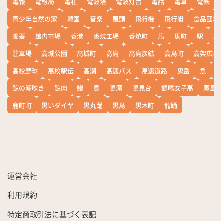
電報
電報局
電柱
電波塔
電波灯台
電話
電車
電鉄
青少年自然の家
韓国
音楽
風頭
飛行機
飛行艇
食品団地
養蚕
館内市場
香港
香焼工場
香焼町
馬
馬町
駅
駅
駐車場
高城公園
高城町
高島
高島炭鉱
高島町
高架広場
高校野球
高校駅伝
高潮
高速バス
高速道路
鬼岳
魚
鯨の潮吹き
鯨肉
鰻
鳥
鳴滝
鳴見台
鶴鳴女子高
鷹島
鹿町町
黒いダイヤ
黒丸踊
黒島
黒木町
龍踊
運営会社
利用規約
特定商取引法に基づく表記