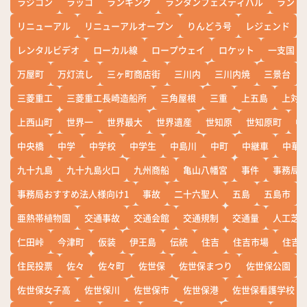
ラジコン
ラッコ
ランキング
ランタンフェスティバル
ランド
リニューアル
リニューアルオープン
りんどう号
レジェンド
レンタルビデオ
ローカル線
ロープウェイ
ロケット
一支国
万屋町
万灯流し
三ヶ町商店街
三川内
三川内焼
三景台
三菱重工
三菱重工長崎造船所
三角屋根
三重
上五島
上対
上西山町
世界一
世界最大
世界遺産
世知原
世知原町
中
中央橋
中学
中学校
中学生
中島川
中町
中継車
中華
九十九島
九十九島火口
九州商船
亀山八幡宮
事件
事務局お
事務局おすすめ法人様向け1
事故
二十六聖人
五島
五島市
亜熱帯植物園
交通事故
交通会館
交通規制
交通量
人工芝
仁田峠
今津町
仮装
伊王島
伝統
住吉
住吉市場
住吉
住民投票
佐々
佐々町
佐世保
佐世保まつり
佐世保公園
佐世保女子高
佐世保川
佐世保市
佐世保港
佐世保看護学校