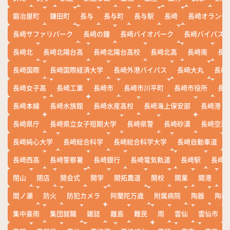
鍛冶屋町
鎌田町
長与
長与町
長与駅
長崎
長崎オランダ
長崎サファリパーク
長崎の鐘
長崎バイオパーク
長崎バイパス
長崎北
長崎北陽台高
長崎北陽台高校
長崎北高
長崎南
長
長崎国際
長崎国際経済大学
長崎外港バイパス
長崎大丸
長崎
長崎女子高
長崎工業
長崎市
長崎市川平町
長崎市役所
長
長崎本線
長崎水族館
長崎水産高校
長崎海上保安部
長崎港
長崎県庁
長崎県立女子短期大学
長崎県警
長崎砂漠
長崎空港
長崎純心大学
長崎総合科学
長崎総合科学大学
長崎自動車道
長崎西高
長崎警察署
長崎銀行
長崎電気軌道
長崎駅
長崎
閉山
閉店
開会式
開学
開拓農道
開校
開業
開港
開
間ノ瀬
防火
防犯カメラ
阿蘭陀万歳
附属病院
陶器
陶器
集中豪雨
集団就職
雑誌
離島
難民
雨
雲仙
雲仙市