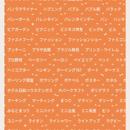
パノラマライナー
ハプニング
バブル
バブル期
バラック
バレーボール
バレンタイン
バレンタインデー
パン
ハンター
ビアガーデン
ピクニック
ビジネス特急
ビッグN
ビル
ビワ
ファストフード
ファッション
ファッションショー
ファミコン
プッチーニ
プラザ会館
ブラジル移民
プリンス・ウイレム
ブ
プロ野球
ベーカリー
ペーロン
ベイエリア
ペット
ベトナ
ヘリコプター
ペンギン
ボーイング767
ボート
ボーナス
ホ
ボーリング調査
ボウリング
ポケベル
ポスター
ホタル
ホ
ホテル日航ハウステンボス
ホバークラフト
ポリグラフ
ホワイ
マーチング
マーティング
まつり
マラソン
マリーナ
ミカ
みなとまつり
ミニバイク
ミニ出島
ミニ鳥居
むつ
メダカ
ユニード
ライオン
ライシャワー
ライトアップ
ラグビー