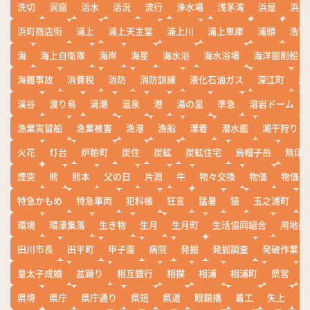
洗切
洞窟
活水
活況
流行
浄水場
浅茅湾
浜屋
浜屋
浜町商店街
浦上
浦上天主堂
浦上川
浦上車庫
浦頭
浩宮
海
海上自衛隊
海岸
海星
海水浴
海水浴場
海洋掘削船
海難事故
消費税
消防
消防訓練
液化石油ガス
深江町
淵
渓谷
渡り鳥
渦潮
温泉
港
湯の里
準急
溶岩ドーム
漁業実習船
漁業被害
漁港
漁船
漂着
潜水艦
潮干狩り
火花
灯台
炉粕町
炭住
炭鉱
炭鉱住宅
烏帽子岳
無印
煙突
熊
熊本
父の日
片淵
牛
物々交換
物価
物価高
特急かもめ
特急車両
犯科帳
狂言
猛暑
猿
玉之浦町
環境
環濠集落
生き物
生月
生月町
生活協同組合
用地売
田川市長
田平町
甲子園
病院
発掘
発掘調査
発破作業
皇太子成婚
盆踊り
相互銀行
相撲
相浦
相浦町
県営
県境
県庁
県庁通り
県短
県道
眼鏡橋
着工
矢上
矢