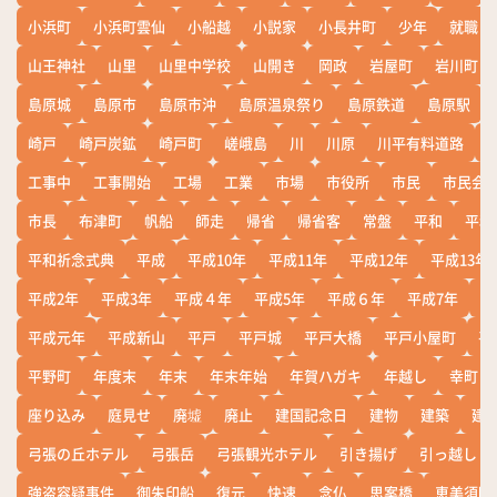
小浜町
小浜町雲仙
小船越
小説家
小長井町
少年
就職
山王神社
山里
山里中学校
山開き
岡政
岩屋町
岩川町
島原城
島原市
島原市沖
島原温泉祭り
島原鉄道
島原駅
崎戸
崎戸炭鉱
崎戸町
嵯峨島
川
川原
川平有料道路
工事中
工事開始
工場
工業
市場
市役所
市民
市民会
市長
布津町
帆船
師走
帰省
帰省客
常盤
平和
平和
平和祈念式典
平成
平成10年
平成11年
平成12年
平成13年
平成2年
平成3年
平成４年
平成5年
平成６年
平成7年
平
平成元年
平成新山
平戸
平戸城
平戸大橋
平戸小屋町
平
平野町
年度末
年末
年末年始
年賀ハガキ
年越し
幸町
座り込み
庭見せ
廃墟
廃止
建国記念日
建物
建築
建
弓張の丘ホテル
弓張岳
弓張観光ホテル
引き揚げ
引っ越し
強盗容疑事件
御朱印船
復元
快速
念仏
思案橋
恵美須町