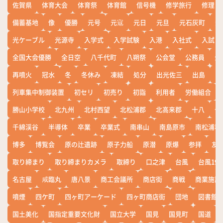
佐賀県
体育大会
体育祭
体育館
信号機
修学旅行
修理
備蓄基地
像
優勝
元号
元寇
元日
元旦
元石灰町
元
光ケーブル
光源寺
入学式
入学試験
入港
入社式
入試
全国大会優勝
全日空
八千代町
八朔祭
公会堂
公務員
公
再噴火
冠水
冬
冬休み
凍結
処分
出光佐三
出島
出
列車集中制御装置
初セリ
初売り
初詣
利用者
労働組合
勝山小学校
北九州
北村西望
北松浦郡
北高来郡
十八
十
千綿渓谷
半導体
卒業
卒業式
南串山
南島原市
南松浦郡
博多
博覧会
原の辻遺跡
原子力船
原潜
原爆
参拝
友
取り締まり
取り締まりカメラ
取締り
口之津
台風
台風19
名古屋
咸臨丸
唐八景
商工会議所
商店街
商戦
商業施設
噴煙
四ケ町
四ヶ町アーケード
四ヶ町商店街
団地
図書館
国土美化
国指定重要文化財
国立大学
国見
国見町
国道