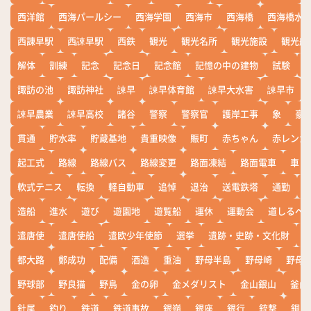
西洋館
西海パールシー
西海学園
西海市
西海橋
西海橋水
西諌早駅
西諫早駅
西鉄
観光
観光名所
観光施設
観光船
解体
訓練
記念
記念日
記念館
記憶の中の建物
試験
諏訪の池
諏訪神社
諫早
諫早体育館
諫早大水害
諫早市
諫早農業
諫早高校
諸谷
警察
警察官
護岸工事
象
豪
貫通
貯水率
貯蔵基地
貴重映像
賑町
赤ちゃん
赤レンガ
起工式
路線
路線バス
路線変更
路面凍結
路面電車
車
軟式テニス
転換
軽自動車
追悼
退治
送電鉄塔
通勤
造船
進水
遊び
遊園地
遊覧船
運休
運動会
道しるべ
遣唐使
遣唐使船
遣欧少年使節
選挙
遺跡・史跡・文化財
都大路
鄭成功
配備
酒造
重油
野母半島
野母崎
野母
野球部
野良猫
野鳥
金の卵
金メダリスト
金山銀山
釜山
針尾
釣り
鉄道
鉄道事故
銀嶺
銀座
銀行
銃撃
銅座