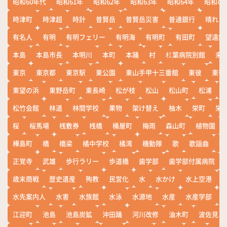
昭和60年代
昭和61年
昭和62年
昭和63年
昭和64年
昭和の
時津町
時津超
時計
普賢岳
普賢岳災害
普通銀行
晴れ
有名人
有明
有明フェリー
有明海
有明町
有田町
望遠鏡
本島
本島市長
本明川
本町
本踊
村
杠葉病院別館
来
東京
東京都
東京駅
東公園
東山手甲十三番館
東彼
東彼
東望の浜
東野岳町
東長崎
松が枝
松山
松山町
松浦
松竹会館
林道
林間学校
果物
架け替え
柚木
栄町
栄
桜
桜馬場
桟敷券
桟橋
桶屋町
梅雨
森山町
植物園
樺島町
橋
橋梁
橘中学校
橘湾
機動隊
歌
歌謡曲
歓
正覚寺
武雄
歩行ラリー
歩道橋
歯学部
歯学部付属病院
歳末商戦
歴史遺産
殉教
民営化
水
水かけ
水上空港
水先案内人
水害
水族館
水泳
水源地
水産
水産学部
江迎町
池島
池島炭鉱
沖田踊
河川改修
油木町
波佐見