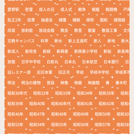
愛野駅
慰霊
成人の日
成人式
戦争
戦艦
戦闘機
戸尾
批正2年
投票
抽選会
捕獲
捕鯨
掃除
掘削
揚陸艇
改装
放射能
放送会館
教会
教室
散髪
敷設工事
文化
文教キャンパス
料亭
断水
新上五島町
新人
新地
新大工
新成人
新校舎
新緑
新興善
新興善小学校
新船
新長崎漁
旅館
日宇中学校
日新丸
日本丸
日本航空
日本銀行
日米
旧レスナー邸
旧日本軍
旧正月
早岐
早岐中学校
早岐茶市
明治
明治の建物
昔話
映像
映画
映画館
春
春木町
昭和30年代
昭和32年
昭和33年
昭和34年
昭和35年
昭和36
昭和39年
昭和40年
昭和40年代
昭和41年
昭和42年
昭和43
昭和46年
昭和47年
昭和48年
昭和49年
昭和50年
昭和50年
昭和53年
昭和54年
昭和55年
昭和56年
昭和57年
昭和58年