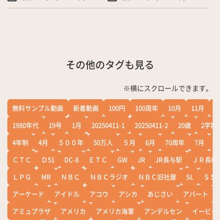
その他のタグも見る
※横にスクロールできます。
無料サンプル動画
新着動画
100円
100周年
10月
11月
1
1980年代
19号
1月
20250411-1
20250411-2
20歳
2学期
4年制
4月
５００年
50万人
５月
6月
70周年
7月
ＣＴＣ
Ｄ51
DC-8
ＥＴＣ
GW
JR
JR長与駅
ＪＲ長崎
ＬＰＧ
MR
ＮＢＣ
ＮＢＣラジオ
ＮＢＣ旧社屋
SL
ＳＳ
アーケード
アイドル
アコウ
アシカ
あじさい
アパート
アミュプラザ
アメリカ
アメリカ海軍
アンデルセン
イービー