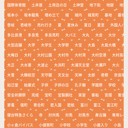
国際体育館
土井首
土用丑の日
土神堂
地下街
地獄
地獄
坂本小
坂本龍馬
埋め立て
城
城内
城見町
基地
墓参
壱岐
壱岐市
売れ行き
夏
夏休み
夏日
夏至
外国人バ
多比良港
多良見
多良見町
大バエ
大丸
大会
大分
大
大型店舗
大学
大学生
大学祭
大宝
大島
大島大橋
大
大晦日
大村
大村公園
大村市
大村湾
大村空港
大村高校
大正
大水害
大波止
大浜町
大浦天主堂
大瀬戸
大火
大雪
大韓航空
天守閣
天文台
天神
太郎
奇祭
奈良尾
如己堂
始業式
子供
子供の日
孔子廟
学園祭
学校
学
安全祈願祭
完成
宝町
宝製鋼社
実習
客船
宮摺
害虫
家電
宿町
寄合町
密入国
密航
富川
富江
富江町
寒
寝台特急さくら
寺
対州馬
対馬
対馬市
寿古踊
専用レー
小ヶ倉バイパス
小値賀町
小学校
小学生
小屋入り
小島