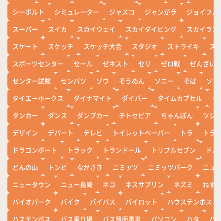
シーボルト
シミュレーター
ジャスコ
ジャンがラ
ジョイフル
スーパー
スイカ
スカイウェイ
スカイダイビング
スカイラン
スケート
スケッチ
スケッチ大会
スタジオ
ストライキ
ス
スポーツセンター
セール
ゼネスト
セリ
ゼロ戦
ぜんざい
センター試験
センバツ
ゾウ
そうめん
ソニー
そば
ソフ
ダイエーホークス
ダイナマイト
ダイバー
タイムカプセル
タ
タンカー
ダンス
ダンプカー
チトセピア
ちゃんぽん
ツシ
デザイン
デパート
テレビ
トイレットペーパー
トラ
トラ
ドラゴンボート
トラック
トランドール
トリプルセブン
ドル
どんの山
トンビ
ながさき
ニミッツ
ニミッツパーク
ニュ
ニュータウン
ニュー長崎
ネコ
ネスサブリン
ネズミ
ねず
バイオパーク
バイク
バイパス
パイロット
ハウステンボス
ハステンボス
バス乗り場
バス路面電車
パソコン
ハタ
ハ