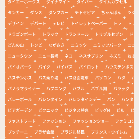
ダイエーホークス
ダイナマイト
ダイバー
タイムカプセル
タ
タンカー
ダンス
ダンプカー
チトセピア
ちゃんぽん
ツシ
デザイン
デパート
テレビ
トイレットペーパー
トラ
トラ
ドラゴンボート
トラック
トランドール
トリプルセブン
ドル
どんの山
トンビ
ながさき
ニミッツ
ニミッツパーク
ニュ
ニュータウン
ニュー長崎
ネコ
ネスサブリン
ネズミ
ねず
バイオパーク
バイク
バイパス
パイロット
ハウステンボス
ハステンボス
バス乗り場
バス路面電車
パソコン
ハタ
ハ
パノラマライナー
ハプニング
バブル
バブル期
バラック
バレーボール
バレンタイン
バレンタインデー
パン
ハンター
ビアガーデン
ピクニック
ビジネス特急
ビッグN
ビル
ビワ
ファストフード
ファッション
ファッションショー
ファミコン
プッチーニ
プラザ会館
ブラジル移民
プリンス・ウイレム
ブ