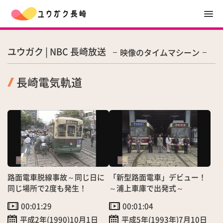
ユウガク | NBC 長崎放送
映像のタイムマシーン
長崎電気軌道
路面電車脱線事故～同じ日に
「新型路面電車」デビュー！
同じ場所で2度も発生！
～浦上車庫で出発式～
00:01:29
00:01:04
平成2年(1990)10月1日
平成5年(1993年)7月10日