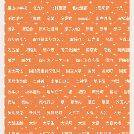
勝山小学校
北九州
北村西望
北松浦郡
北高来郡
十八
十
千綿渓谷
半導体
卒業
卒業式
南串山
南島原市
南松浦郡
博多
博覧会
原の辻遺跡
原子力船
原潜
原爆
参拝
友
取り締まり
取り締まりカメラ
取締り
口之津
台風
台風19
名古屋
咸臨丸
唐八景
商工会議所
商店街
商戦
商業施設
噴煙
四ケ町
四ヶ町アーケード
四ヶ町商店街
団地
図書館
国土美化
国指定重要文化財
国立大学
国見
国見町
国道
国際体育館
土井首
土用丑の日
土神堂
地下街
地獄
地獄
坂本小
坂本龍馬
埋め立て
城
城内
城見町
基地
墓参
壱岐
壱岐市
売れ行き
夏
夏休み
夏日
夏至
外国人バ
多比良港
多良見
多良見町
大バエ
大丸
大会
大分
大
大型店舗
大学
大学生
大学祭
大宝
大島
大島大橋
大
大晦日
大村
大村公園
大村市
大村湾
大村空港
大村高校