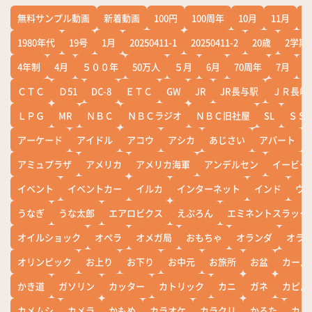
無料サンプル動画
新着動画
100円
100周年
10月
11月
1
1980年代
19号
1月
20250411-1
20250411-2
20歳
2学期
4年制
4月
５００年
50万人
５月
6月
70周年
7月
ＣＴＣ
Ｄ51
DC-8
ＥＴＣ
GW
JR
JR長与駅
ＪＲ長崎
ＬＰＧ
MR
ＮＢＣ
ＮＢＣラジオ
ＮＢＣ旧社屋
SL
ＳＳ
アーケード
アイドル
アコウ
アシカ
あじさい
アパート
アミュプラザ
アメリカ
アメリカ海軍
アンデルセン
イービー
イベント
イベントカー
イルカ
インターネット
インド
ウ
うなぎ
うな太郎
エアロビクス
えぷろん
エミネントスラック
オイルショック
オペラ
オメガ局
おもちゃ
オランダ
オラ
オリンピック
お上り
お下り
お中元
お旅所
お盆
カール
かき道
ガソリン
カッター
カトリック
カニ
ガネ
カピバ
カメムシ
カメラ
かもめ
カラオケ
カラクリ
かるた
カレ