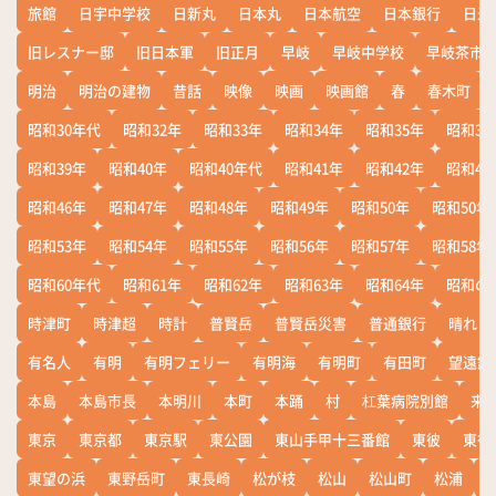
旅館
日宇中学校
日新丸
日本丸
日本航空
日本銀行
日米
旧レスナー邸
旧日本軍
旧正月
早岐
早岐中学校
早岐茶市
明治
明治の建物
昔話
映像
映画
映画館
春
春木町
昭和30年代
昭和32年
昭和33年
昭和34年
昭和35年
昭和36
昭和39年
昭和40年
昭和40年代
昭和41年
昭和42年
昭和43
昭和46年
昭和47年
昭和48年
昭和49年
昭和50年
昭和50年
昭和53年
昭和54年
昭和55年
昭和56年
昭和57年
昭和58年
昭和60年代
昭和61年
昭和62年
昭和63年
昭和64年
昭和の
時津町
時津超
時計
普賢岳
普賢岳災害
普通銀行
晴れ
有名人
有明
有明フェリー
有明海
有明町
有田町
望遠鏡
本島
本島市長
本明川
本町
本踊
村
杠葉病院別館
来
東京
東京都
東京駅
東公園
東山手甲十三番館
東彼
東彼
東望の浜
東野岳町
東長崎
松が枝
松山
松山町
松浦