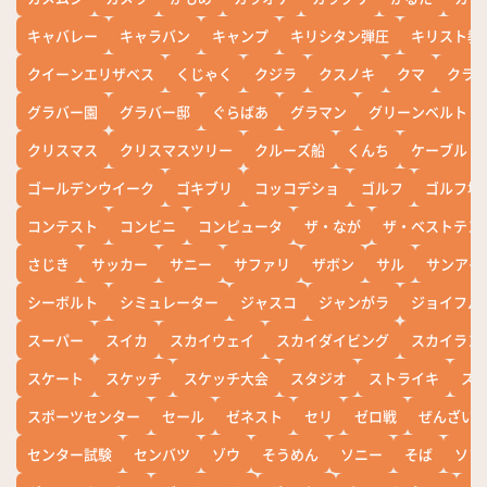
キャバレー
キャラバン
キャンプ
キリシタン弾圧
キリスト教
クイーンエリザベス
くじゃく
クジラ
クスノキ
クマ
クラ
グラバー園
グラバー邸
ぐらばあ
グラマン
グリーンベルト
クリスマス
クリスマスツリー
クルーズ船
くんち
ケーブル
ゴールデンウイーク
ゴキブリ
コッコデショ
ゴルフ
ゴルフ場
コンテスト
コンビニ
コンピュータ
ザ・なが
ザ・ベストテン
さじき
サッカー
サニー
サファリ
ザボン
サル
サンアイ
シーボルト
シミュレーター
ジャスコ
ジャンがラ
ジョイフル
スーパー
スイカ
スカイウェイ
スカイダイビング
スカイラン
スケート
スケッチ
スケッチ大会
スタジオ
ストライキ
ス
スポーツセンター
セール
ゼネスト
セリ
ゼロ戦
ぜんざい
センター試験
センバツ
ゾウ
そうめん
ソニー
そば
ソフ