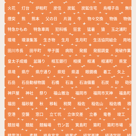
火花
灯台
炉粕町
炭住
炭鉱
炭鉱住宅
烏帽子岳
無印
煙突
熊
熊本
父の日
片淵
牛
物々交換
物価
物価高
特急かもめ
特急車両
犯科帳
狂言
猛暑
猿
玉之浦町
環境
環濠集落
生き物
生月
生月町
生活協同組合
用地売
田川市長
田平町
甲子園
病院
発掘
発掘調査
発破作業
皇太子成婚
盆踊り
相互銀行
相撲
相浦
相浦町
県営
県境
県庁
県庁通り
県短
県道
眼鏡橋
着工
矢上
矢
石岳
石岳動植物園
石橋
石油
石油備蓄
石炭
砂
砲弾
神戸屋
神社
祭り
福山雅治
福岡市
福岡市天神
福島町
福田
福砂屋
秋
移転
税関
稲佐
稲佐山
稲佐橋
積雪
空港
空襲
窓口
立て坑
立体交差
立春
竜巻
竣工
端
競技場
競艇
競輪場
竹ン芸
箕島町
築町
築町市場
米
精霊流し
素麺
終息宣言
終業式
経営再建
経済学部
結婚