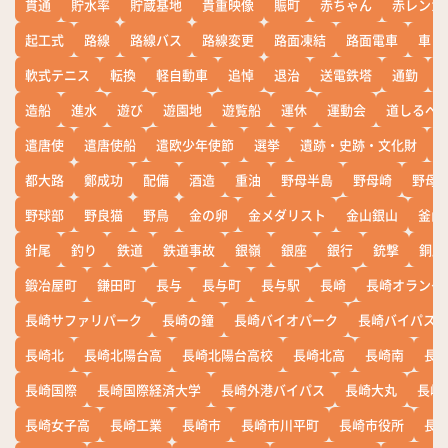
貫通
貯水率
貯蔵基地
貴重映像
賑町
赤ちゃん
赤レンガ
起工式
路線
路線バス
路線変更
路面凍結
路面電車
車
軟式テニス
転換
軽自動車
追悼
退治
送電鉄塔
通勤
造船
進水
遊び
遊園地
遊覧船
運休
運動会
道しるべ
遣唐使
遣唐使船
遣欧少年使節
選挙
遺跡・史跡・文化財
都大路
鄭成功
配備
酒造
重油
野母半島
野母崎
野母
野球部
野良猫
野鳥
金の卵
金メダリスト
金山銀山
釜山
針尾
釣り
鉄道
鉄道事故
銀嶺
銀座
銀行
銃撃
銅座
鍛冶屋町
鎌田町
長与
長与町
長与駅
長崎
長崎オランダ
長崎サファリパーク
長崎の鐘
長崎バイオパーク
長崎バイパス
長崎北
長崎北陽台高
長崎北陽台高校
長崎北高
長崎南
長
長崎国際
長崎国際経済大学
長崎外港バイパス
長崎大丸
長崎
長崎女子高
長崎工業
長崎市
長崎市川平町
長崎市役所
長