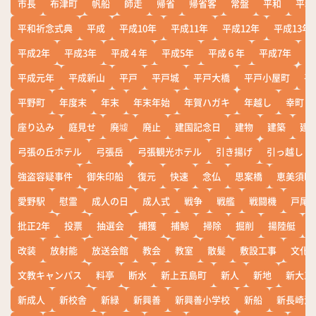
市長
布津町
帆船
師走
帰省
帰省客
常盤
平和
平和
平和祈念式典
平成
平成10年
平成11年
平成12年
平成13年
平成2年
平成3年
平成４年
平成5年
平成６年
平成7年
平
平成元年
平成新山
平戸
平戸城
平戸大橋
平戸小屋町
平
平野町
年度末
年末
年末年始
年賀ハガキ
年越し
幸町
座り込み
庭見せ
廃墟
廃止
建国記念日
建物
建築
建
弓張の丘ホテル
弓張岳
弓張観光ホテル
引き揚げ
引っ越し
強盗容疑事件
御朱印船
復元
快速
念仏
思案橋
恵美須町
愛野駅
慰霊
成人の日
成人式
戦争
戦艦
戦闘機
戸尾
批正2年
投票
抽選会
捕獲
捕鯨
掃除
掘削
揚陸艇
改装
放射能
放送会館
教会
教室
散髪
敷設工事
文化
文教キャンパス
料亭
断水
新上五島町
新人
新地
新大工
新成人
新校舎
新緑
新興善
新興善小学校
新船
新長崎漁