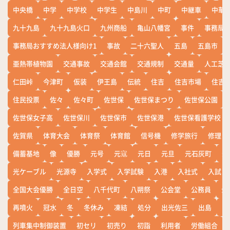
中央橋
中学
中学校
中学生
中島川
中町
中継車
中華
九十九島
九十九島火口
九州商船
亀山八幡宮
事件
事務局お
事務局おすすめ法人様向け1
事故
二十六聖人
五島
五島市
亜熱帯植物園
交通事故
交通会館
交通規制
交通量
人工芝
仁田峠
今津町
仮装
伊王島
伝統
住吉
住吉市場
住吉
住民投票
佐々
佐々町
佐世保
佐世保まつり
佐世保公園
佐世保女子高
佐世保川
佐世保市
佐世保港
佐世保看護学校
佐賀県
体育大会
体育祭
体育館
信号機
修学旅行
修理
備蓄基地
像
優勝
元号
元寇
元日
元旦
元石灰町
元
光ケーブル
光源寺
入学式
入学試験
入港
入社式
入試
全国大会優勝
全日空
八千代町
八朔祭
公会堂
公務員
公
再噴火
冠水
冬
冬休み
凍結
処分
出光佐三
出島
出
列車集中制御装置
初セリ
初売り
初詣
利用者
労働組合