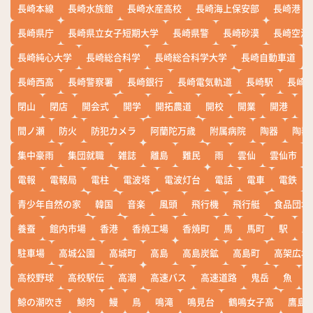
長崎本線
長崎水族館
長崎水産高校
長崎海上保安部
長崎港
長崎県庁
長崎県立女子短期大学
長崎県警
長崎砂漠
長崎空港
長崎純心大学
長崎総合科学
長崎総合科学大学
長崎自動車道
長崎西高
長崎警察署
長崎銀行
長崎電気軌道
長崎駅
長崎
閉山
閉店
開会式
開学
開拓農道
開校
開業
開港
開
間ノ瀬
防火
防犯カメラ
阿蘭陀万歳
附属病院
陶器
陶器
集中豪雨
集団就職
雑誌
離島
難民
雨
雲仙
雲仙市
電報
電報局
電柱
電波塔
電波灯台
電話
電車
電鉄
青少年自然の家
韓国
音楽
風頭
飛行機
飛行艇
食品団地
養蚕
館内市場
香港
香焼工場
香焼町
馬
馬町
駅
駅
駐車場
高城公園
高城町
高島
高島炭鉱
高島町
高架広場
高校野球
高校駅伝
高潮
高速バス
高速道路
鬼岳
魚
鯨の潮吹き
鯨肉
鰻
鳥
鳴滝
鳴見台
鶴鳴女子高
鷹島