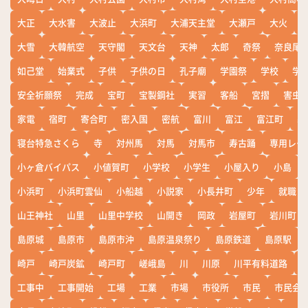
大正
大水害
大波止
大浜町
大浦天主堂
大瀬戸
大火
大雪
大韓航空
天守閣
天文台
天神
太郎
奇祭
奈良尾
如己堂
始業式
子供
子供の日
孔子廟
学園祭
学校
学
安全祈願祭
完成
宝町
宝製鋼社
実習
客船
宮摺
害虫
家電
宿町
寄合町
密入国
密航
富川
富江
富江町
寒
寝台特急さくら
寺
対州馬
対馬
対馬市
寿古踊
専用レー
小ヶ倉バイパス
小値賀町
小学校
小学生
小屋入り
小島
小浜町
小浜町雲仙
小船越
小説家
小長井町
少年
就職
山王神社
山里
山里中学校
山開き
岡政
岩屋町
岩川町
島原城
島原市
島原市沖
島原温泉祭り
島原鉄道
島原駅
崎戸
崎戸炭鉱
崎戸町
嵯峨島
川
川原
川平有料道路
工事中
工事開始
工場
工業
市場
市役所
市民
市民会