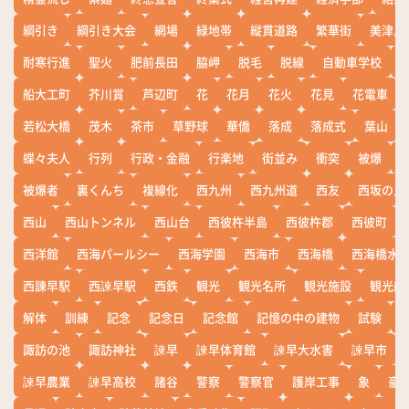
綱引き
綱引き大会
網場
緑地帯
縦貫道路
繁華街
美津島
耐寒行進
聖火
肥前長田
脇岬
脱毛
脱線
自動車学校
船大工町
芥川賞
芦辺町
花
花月
花火
花見
花電車
若松大橋
茂木
茶市
草野球
華僑
落成
落成式
葉山
蝶々夫人
行列
行政・金融
行楽地
街並み
衝突
被爆
被爆者
裏くんち
複線化
西九州
西九州道
西友
西坂の丘
西山
西山トンネル
西山台
西彼杵半島
西彼杵郡
西彼町
西洋館
西海パールシー
西海学園
西海市
西海橋
西海橋水
西諌早駅
西諫早駅
西鉄
観光
観光名所
観光施設
観光船
解体
訓練
記念
記念日
記念館
記憶の中の建物
試験
諏訪の池
諏訪神社
諫早
諫早体育館
諫早大水害
諫早市
諫早農業
諫早高校
諸谷
警察
警察官
護岸工事
象
豪