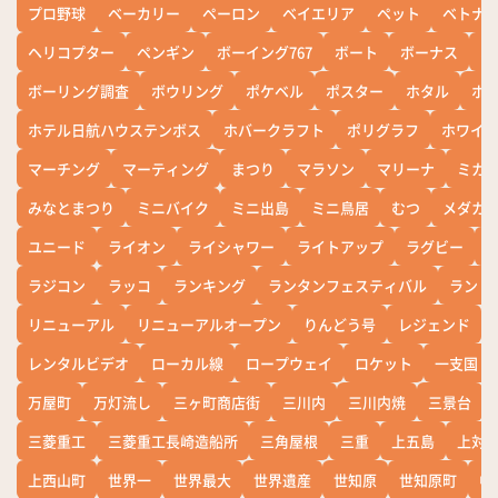
プロ野球
ベーカリー
ペーロン
ベイエリア
ペット
ベトナ
ヘリコプター
ペンギン
ボーイング767
ボート
ボーナス
ホ
ボーリング調査
ボウリング
ポケベル
ポスター
ホタル
ホ
ホテル日航ハウステンボス
ホバークラフト
ポリグラフ
ホワイ
マーチング
マーティング
まつり
マラソン
マリーナ
ミカ
みなとまつり
ミニバイク
ミニ出島
ミニ鳥居
むつ
メダカ
ユニード
ライオン
ライシャワー
ライトアップ
ラグビー
ラジコン
ラッコ
ランキング
ランタンフェスティバル
ランド
リニューアル
リニューアルオープン
りんどう号
レジェンド
レンタルビデオ
ローカル線
ロープウェイ
ロケット
一支国
万屋町
万灯流し
三ヶ町商店街
三川内
三川内焼
三景台
三菱重工
三菱重工長崎造船所
三角屋根
三重
上五島
上対
上西山町
世界一
世界最大
世界遺産
世知原
世知原町
中