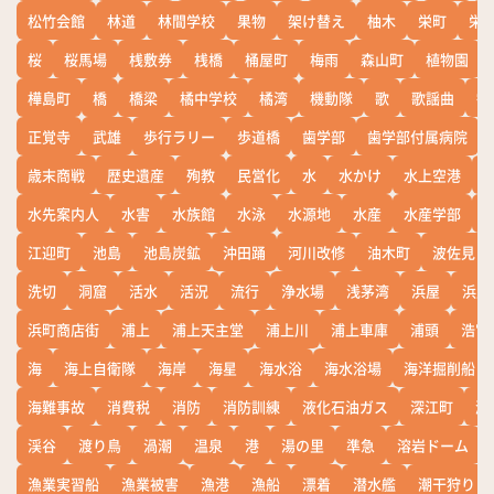
松竹会館
林道
林間学校
果物
架け替え
柚木
栄町
栄
桜
桜馬場
桟敷券
桟橋
桶屋町
梅雨
森山町
植物園
樺島町
橋
橋梁
橘中学校
橘湾
機動隊
歌
歌謡曲
歓
正覚寺
武雄
歩行ラリー
歩道橋
歯学部
歯学部付属病院
歳末商戦
歴史遺産
殉教
民営化
水
水かけ
水上空港
水先案内人
水害
水族館
水泳
水源地
水産
水産学部
江迎町
池島
池島炭鉱
沖田踊
河川改修
油木町
波佐見
洗切
洞窟
活水
活況
流行
浄水場
浅茅湾
浜屋
浜屋
浜町商店街
浦上
浦上天主堂
浦上川
浦上車庫
浦頭
浩宮
海
海上自衛隊
海岸
海星
海水浴
海水浴場
海洋掘削船
海難事故
消費税
消防
消防訓練
液化石油ガス
深江町
淵
渓谷
渡り鳥
渦潮
温泉
港
湯の里
準急
溶岩ドーム
漁業実習船
漁業被害
漁港
漁船
漂着
潜水艦
潮干狩り