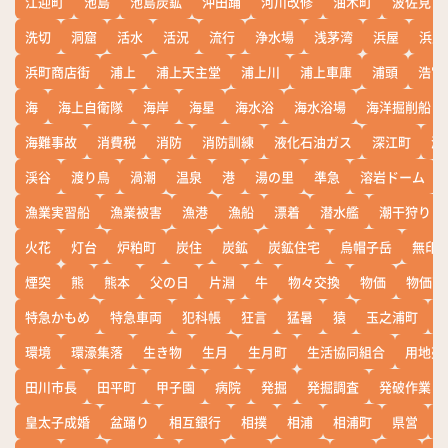
江迎町
池島
池島炭鉱
沖田踊
河川改修
油木町
波佐見
洗切
洞窟
活水
活況
流行
浄水場
浅茅湾
浜屋
浜屋
浜町商店街
浦上
浦上天主堂
浦上川
浦上車庫
浦頭
浩宮
海
海上自衛隊
海岸
海星
海水浴
海水浴場
海洋掘削船
海難事故
消費税
消防
消防訓練
液化石油ガス
深江町
淵
渓谷
渡り鳥
渦潮
温泉
港
湯の里
準急
溶岩ドーム
漁業実習船
漁業被害
漁港
漁船
漂着
潜水艦
潮干狩り
火花
灯台
炉粕町
炭住
炭鉱
炭鉱住宅
烏帽子岳
無印
煙突
熊
熊本
父の日
片淵
牛
物々交換
物価
物価高
特急かもめ
特急車両
犯科帳
狂言
猛暑
猿
玉之浦町
環境
環濠集落
生き物
生月
生月町
生活協同組合
用地売
田川市長
田平町
甲子園
病院
発掘
発掘調査
発破作業
皇太子成婚
盆踊り
相互銀行
相撲
相浦
相浦町
県営