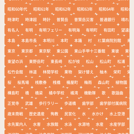
昭和60年代
昭和61年
昭和62年
昭和63年
昭和64年
昭和の
時津町
時津超
時計
普賢岳
普賢岳災害
普通銀行
晴れ
有名人
有明
有明フェリー
有明海
有明町
有田町
望遠鏡
本島
本島市長
本明川
本町
本踊
村
杠葉病院別館
来
東京
東京都
東京駅
東公園
東山手甲十三番館
東彼
東彼
東望の浜
東野岳町
東長崎
松が枝
松山
松山町
松浦
松竹会館
林道
林間学校
果物
架け替え
柚木
栄町
栄
桜
桜馬場
桟敷券
桟橋
桶屋町
梅雨
森山町
植物園
樺島町
橋
橋梁
橘中学校
橘湾
機動隊
歌
歌謡曲
歓
正覚寺
武雄
歩行ラリー
歩道橋
歯学部
歯学部付属病院
歳末商戦
歴史遺産
殉教
民営化
水
水かけ
水上空港
水先案内人
水害
水族館
水泳
水源地
水産
水産学部