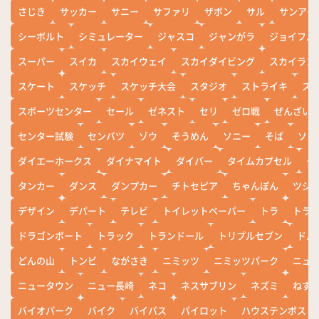
さじき
サッカー
サニー
サファリ
ザボン
サル
サンアイ
シーボルト
シミュレーター
ジャスコ
ジャンがラ
ジョイフル
スーパー
スイカ
スカイウェイ
スカイダイビング
スカイラン
スケート
スケッチ
スケッチ大会
スタジオ
ストライキ
ス
スポーツセンター
セール
ゼネスト
セリ
ゼロ戦
ぜんざい
センター試験
センバツ
ゾウ
そうめん
ソニー
そば
ソフ
ダイエーホークス
ダイナマイト
ダイバー
タイムカプセル
タ
タンカー
ダンス
ダンプカー
チトセピア
ちゃんぽん
ツシ
デザイン
デパート
テレビ
トイレットペーパー
トラ
トラ
ドラゴンボート
トラック
トランドール
トリプルセブン
ドル
どんの山
トンビ
ながさき
ニミッツ
ニミッツパーク
ニュ
ニュータウン
ニュー長崎
ネコ
ネスサブリン
ネズミ
ねず
バイオパーク
バイク
バイパス
パイロット
ハウステンボス