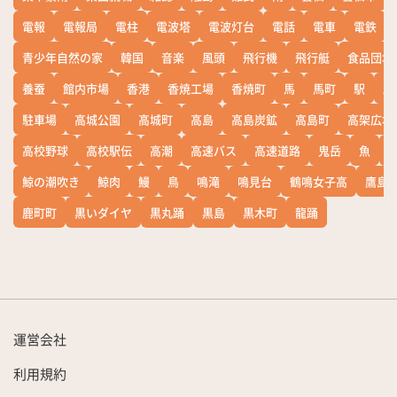
電報
電報局
電柱
電波塔
電波灯台
電話
電車
電鉄
青少年自然の家
韓国
音楽
風頭
飛行機
飛行艇
食品団地
養蚕
館内市場
香港
香焼工場
香焼町
馬
馬町
駅
駅
駐車場
高城公園
高城町
高島
高島炭鉱
高島町
高架広場
高校野球
高校駅伝
高潮
高速バス
高速道路
鬼岳
魚
鯨の潮吹き
鯨肉
鰻
鳥
鳴滝
鳴見台
鶴鳴女子高
鷹島
鹿町町
黒いダイヤ
黒丸踊
黒島
黒木町
龍踊
運営会社
利用規約