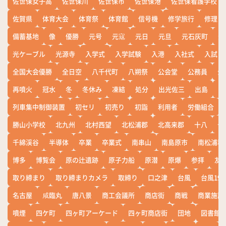
佐世保女子高
佐世保川
佐世保市
佐世保港
佐世保看護学校
佐賀県
体育大会
体育祭
体育館
信号機
修学旅行
修理
備蓄基地
像
優勝
元号
元寇
元日
元旦
元石灰町
元
光ケーブル
光源寺
入学式
入学試験
入港
入社式
入試
全国大会優勝
全日空
八千代町
八朔祭
公会堂
公務員
公
再噴火
冠水
冬
冬休み
凍結
処分
出光佐三
出島
出
列車集中制御装置
初セリ
初売り
初詣
利用者
労働組合
勝山小学校
北九州
北村西望
北松浦郡
北高来郡
十八
十
千綿渓谷
半導体
卒業
卒業式
南串山
南島原市
南松浦郡
博多
博覧会
原の辻遺跡
原子力船
原潜
原爆
参拝
友
取り締まり
取り締まりカメラ
取締り
口之津
台風
台風19
名古屋
咸臨丸
唐八景
商工会議所
商店街
商戦
商業施設
噴煙
四ケ町
四ヶ町アーケード
四ヶ町商店街
団地
図書館