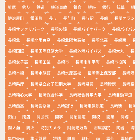
針尾
釣り
鉄道
鉄道事故
銀嶺
銀座
銀行
銃撃
銅座
鍛冶屋町
鎌田町
長与
長与町
長与駅
長崎
長崎オランダ
長崎サファリパーク
長崎の鐘
長崎バイオパーク
長崎バイパス
長崎北
長崎北陽台高
長崎北陽台高校
長崎北高
長崎南
長
長崎国際
長崎国際経済大学
長崎外港バイパス
長崎大丸
長崎
長崎女子高
長崎工業
長崎市
長崎市川平町
長崎市役所
長
長崎本線
長崎水族館
長崎水産高校
長崎海上保安部
長崎港
長崎県庁
長崎県立女子短期大学
長崎県警
長崎砂漠
長崎空港
長崎純心大学
長崎総合科学
長崎総合科学大学
長崎自動車道
長崎西高
長崎警察署
長崎銀行
長崎電気軌道
長崎駅
長崎
閉山
閉店
開会式
開学
開拓農道
開校
開業
開港
開
間ノ瀬
防火
防犯カメラ
阿蘭陀万歳
附属病院
陶器
陶器
集中豪雨
集団就職
雑誌
離島
難民
雨
雲仙
雲仙市