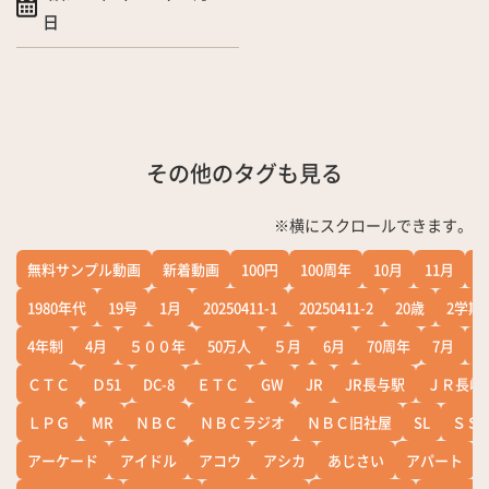
日
その他のタグも見る
※横にスクロールできます。
無料サンプル動画
新着動画
100円
100周年
10月
11月
1
1980年代
19号
1月
20250411-1
20250411-2
20歳
2学期
4年制
4月
５００年
50万人
５月
6月
70周年
7月
ＣＴＣ
Ｄ51
DC-8
ＥＴＣ
GW
JR
JR長与駅
ＪＲ長崎
ＬＰＧ
MR
ＮＢＣ
ＮＢＣラジオ
ＮＢＣ旧社屋
SL
ＳＳ
アーケード
アイドル
アコウ
アシカ
あじさい
アパート