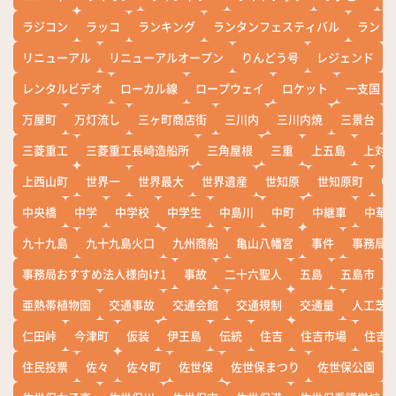
ラジコン
ラッコ
ランキング
ランタンフェスティバル
ランド
リニューアル
リニューアルオープン
りんどう号
レジェンド
レンタルビデオ
ローカル線
ロープウェイ
ロケット
一支国
万屋町
万灯流し
三ヶ町商店街
三川内
三川内焼
三景台
三菱重工
三菱重工長崎造船所
三角屋根
三重
上五島
上対
上西山町
世界一
世界最大
世界遺産
世知原
世知原町
中
中央橋
中学
中学校
中学生
中島川
中町
中継車
中華
九十九島
九十九島火口
九州商船
亀山八幡宮
事件
事務局お
事務局おすすめ法人様向け1
事故
二十六聖人
五島
五島市
亜熱帯植物園
交通事故
交通会館
交通規制
交通量
人工芝
仁田峠
今津町
仮装
伊王島
伝統
住吉
住吉市場
住吉
住民投票
佐々
佐々町
佐世保
佐世保まつり
佐世保公園