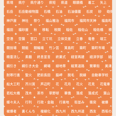
県境
県庁
県庁通り
県短
県道
眼鏡橋
着工
矢上
矢
石岳
石岳動植物園
石橋
石油
石油備蓄
石炭
砂
砲弾
神戸屋
神社
祭り
福山雅治
福岡市
福岡市天神
福島町
福田
福砂屋
秋
移転
税関
稲佐
稲佐山
稲佐橋
積雪
空港
空襲
窓口
立て坑
立体交差
立春
竜巻
竣工
端
競技場
競艇
競輪場
竹ン芸
箕島町
築町
築町市場
米
精霊流し
素麺
終息宣言
終業式
経営再建
経済学部
結婚
綱引き
綱引き大会
網場
緑地帯
縦貫道路
繁華街
美津島
耐寒行進
聖火
肥前長田
脇岬
脱毛
脱線
自動車学校
船大工町
芥川賞
芦辺町
花
花月
花火
花見
花電車
若松大橋
茂木
茶市
草野球
華僑
落成
落成式
葉山
蝶々夫人
行列
行政・金融
行楽地
街並み
衝突
被爆
被爆者
裏くんち
複線化
西九州
西九州道
西友
西坂の丘