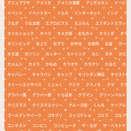
アミュプラザ
アメリカ
アメリカ海軍
アンデルセン
イービー
イベント
イベントカー
イルカ
インターネット
インド
ウ
うなぎ
うな太郎
エアロビクス
えぷろん
エミネントスラック
オイルショック
オペラ
オメガ局
おもちゃ
オランダ
オラ
オリンピック
お上り
お下り
お中元
お旅所
お盆
カール
かき道
ガソリン
カッター
カトリック
カニ
ガネ
カピバ
カメムシ
カメラ
かもめ
カラオケ
カラクリ
かるた
カレ
キャバレー
キャラバン
キャンプ
キリシタン弾圧
キリスト教
クイーンエリザベス
くじゃく
クジラ
クスノキ
クマ
クラ
グラバー園
グラバー邸
ぐらばあ
グラマン
グリーンベルト
クリスマス
クリスマスツリー
クルーズ船
くんち
ケーブル
ゴールデンウイーク
ゴキブリ
コッコデショ
ゴルフ
ゴルフ場
コンテスト
コンビニ
コンピュータ
ザ・なが
ザ・ベストテン