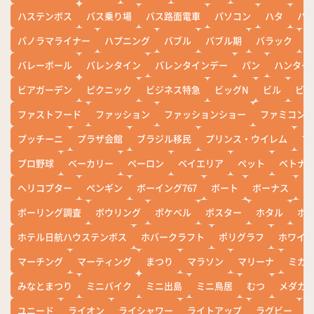
ハステンボス
バス乗り場
バス路面電車
パソコン
ハタ
ハ
パノラマライナー
ハプニング
バブル
バブル期
バラック
バレーボール
バレンタイン
バレンタインデー
パン
ハンター
ビアガーデン
ピクニック
ビジネス特急
ビッグN
ビル
ビワ
ファストフード
ファッション
ファッションショー
ファミコン
プッチーニ
プラザ会館
ブラジル移民
プリンス・ウイレム
ブ
プロ野球
ベーカリー
ペーロン
ベイエリア
ペット
ベトナ
ヘリコプター
ペンギン
ボーイング767
ボート
ボーナス
ホ
ボーリング調査
ボウリング
ポケベル
ポスター
ホタル
ホ
ホテル日航ハウステンボス
ホバークラフト
ポリグラフ
ホワイ
マーチング
マーティング
まつり
マラソン
マリーナ
ミカ
みなとまつり
ミニバイク
ミニ出島
ミニ鳥居
むつ
メダカ
ユニード
ライオン
ライシャワー
ライトアップ
ラグビー