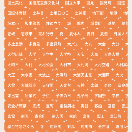
国土美化
国指定重要文化財
国立大学
国見
国見町
国道
国際体育館
土井首
土用丑の日
土神堂
地下街
地獄
地獄
坂本小
坂本龍馬
埋め立て
城
城内
城見町
基地
墓参
壱岐
壱岐市
売れ行き
夏
夏休み
夏日
夏至
外国人バ
多比良港
多良見
多良見町
大バエ
大丸
大会
大分
大
大型店舗
大学
大学生
大学祭
大宝
大島
大島大橋
大
大晦日
大村
大村公園
大村市
大村湾
大村空港
大村高校
大正
大水害
大波止
大浜町
大浦天主堂
大瀬戸
大火
大雪
大韓航空
天守閣
天文台
天神
太郎
奇祭
奈良尾
如己堂
始業式
子供
子供の日
孔子廟
学園祭
学校
学
安全祈願祭
完成
宝町
宝製鋼社
実習
客船
宮摺
害虫
家電
宿町
寄合町
密入国
密航
富川
富江
富江町
寒
寝台特急さくら
寺
対州馬
対馬
対馬市
寿古踊
専用レー