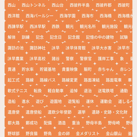
西山
西山トンネル
西山台
西彼杵半島
西彼杵郡
西彼町
西洋館
西海パールシー
西海学園
西海市
西海橋
西海橋水
西諌早駅
西諫早駅
西鉄
観光
観光名所
観光施設
観光船
解体
訓練
記念
記念日
記念館
記憶の中の建物
試験
諏訪の池
諏訪神社
諫早
諫早体育館
諫早大水害
諫早市
諫早農業
諫早高校
諸谷
警察
警察官
護岸工事
象
豪
貫通
貯水率
貯蔵基地
貴重映像
賑町
赤ちゃん
赤レンガ
起工式
路線
路線バス
路線変更
路面凍結
路面電車
車
軟式テニス
転換
軽自動車
追悼
退治
送電鉄塔
通勤
造船
進水
遊び
遊園地
遊覧船
運休
運動会
道しるべ
遣唐使
遣唐使船
遣欧少年使節
選挙
遺跡・史跡・文化財
都大路
鄭成功
配備
酒造
重油
野母半島
野母崎
野母
野球部
野良猫
野鳥
金の卵
金メダリスト
金山銀山
釜山