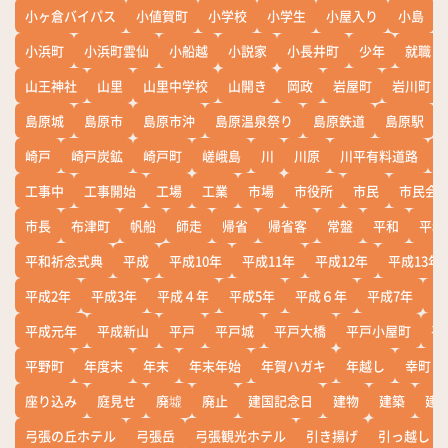
小ヶ倉バイパス
小値賀町
小学校
小学生
小屋入り
小島
小浜町
小浜町雲仙
小船越
小説家
小長井町
少年
就職
山王神社
山里
山里中学校
山開き
岡政
岩屋町
岩川町
島原城
島原市
島原市沖
島原温泉祭り
島原鉄道
島原駅
崎戸
崎戸炭鉱
崎戸町
嵯峨島
川
川原
川平有料道路
工事中
工事開始
工場
工業
市場
市役所
市民
市民会
市長
布津町
帆船
師走
帰省
帰省客
常盤
平和
平和
平和祈念式典
平成
平成10年
平成11年
平成12年
平成13年
平成2年
平成3年
平成４年
平成5年
平成６年
平成7年
平
平成元年
平成新山
平戸
平戸城
平戸大橋
平戸小屋町
平
平野町
年度末
年末
年末年始
年賀ハガキ
年越し
幸町
座り込み
庭見せ
廃墟
廃止
建国記念日
建物
建築
建
弓張の丘ホテル
弓張岳
弓張観光ホテル
引き揚げ
引っ越し