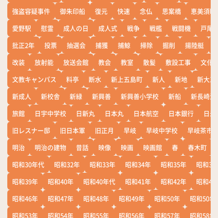
強盗容疑事件
御朱印船
復元
快速
念仏
思案橋
恵美須町
愛野駅
慰霊
成人の日
成人式
戦争
戦艦
戦闘機
戸尾
批正2年
投票
抽選会
捕獲
捕鯨
掃除
掘削
揚陸艇
改装
放射能
放送会館
教会
教室
散髪
敷設工事
文化
文教キャンパス
料亭
断水
新上五島町
新人
新地
新大工
新成人
新校舎
新緑
新興善
新興善小学校
新船
新長崎漁
旅館
日宇中学校
日新丸
日本丸
日本航空
日本銀行
日米
旧レスナー邸
旧日本軍
旧正月
早岐
早岐中学校
早岐茶市
明治
明治の建物
昔話
映像
映画
映画館
春
春木町
昭和30年代
昭和32年
昭和33年
昭和34年
昭和35年
昭和36
昭和39年
昭和40年
昭和40年代
昭和41年
昭和42年
昭和43
昭和46年
昭和47年
昭和48年
昭和49年
昭和50年
昭和50年
昭和53年
昭和54年
昭和55年
昭和56年
昭和57年
昭和58年