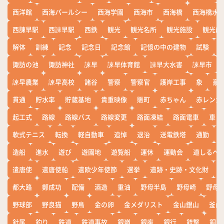
西洋館
西海パールシー
西海学園
西海市
西海橋
西海橋水
西諌早駅
西諫早駅
西鉄
観光
観光名所
観光施設
観光船
解体
訓練
記念
記念日
記念館
記憶の中の建物
試験
諏訪の池
諏訪神社
諫早
諫早体育館
諫早大水害
諫早市
諫早農業
諫早高校
諸谷
警察
警察官
護岸工事
象
豪
貫通
貯水率
貯蔵基地
貴重映像
賑町
赤ちゃん
赤レンガ
起工式
路線
路線バス
路線変更
路面凍結
路面電車
車
軟式テニス
転換
軽自動車
追悼
退治
送電鉄塔
通勤
造船
進水
遊び
遊園地
遊覧船
運休
運動会
道しるべ
遣唐使
遣唐使船
遣欧少年使節
選挙
遺跡・史跡・文化財
都大路
鄭成功
配備
酒造
重油
野母半島
野母崎
野母
野球部
野良猫
野鳥
金の卵
金メダリスト
金山銀山
釜山
針尾
釣り
鉄道
鉄道事故
銀嶺
銀座
銀行
銃撃
銅座