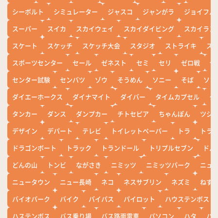
シーボルト
シミュレーター
ジャスコ
ジャンがラ
ジョイフル
スーパー
スイカ
スカイウェイ
スカイダイビング
スカイラン
スケート
スケッチ
スケッチ大会
スタジオ
ストライキ
ス
スポーツセンター
セール
ゼネスト
セミ
セリ
ゼロ戦
ぜ
センター試験
センバツ
ゾウ
そうめん
ソニー
そば
ソフ
ダイエーホークス
ダイナマイト
ダイバー
タイムカプセル
タ
タンカー
ダンス
ダンプカー
チトセピア
ちゃんぽん
ツシ
デザイン
デパート
テレビ
トイレットペーパー
トラ
トラ
ドラゴンボート
トラック
トランドール
トリプルセブン
ドル
どんの山
トンビ
ながさき
ニミッツ
ニミッツパーク
ニュ
ニュータウン
ニュー長崎
ネコ
ネスサブリン
ネズミ
ねず
バイオパーク
バイク
バイパス
パイロット
ハウステンボス
ハステンボス
バス乗り場
バス路面電車
パソコン
ハタ
ハ