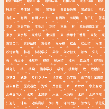
昭和60年代
昭和61年
昭和62年
昭和63年
昭和64年
昭和の
時津町
時津超
時計
普賢岳
普賢岳災害
普通銀行
晴れ
有名人
有明
有明フェリー
有明海
有明町
有田町
望遠鏡
本島
本島市長
本明川
本町
本踊
村
杠葉病院別館
来
東京
東京都
東京駅
東公園
東山手甲十三番館
東彼
東彼
東望の浜
東野岳町
東長崎
松が枝
松山
松山町
松浦
松竹会館
林道
林間学校
果物
架け替え
柚木
栄町
栄
桜
桜馬場
桟敷券
桟橋
桶屋町
梅雨
森山町
植物園
樺島町
橋
橋梁
橘中学校
橘湾
機動隊
歌
歌謡曲
歓
正覚寺
武雄
歩行ラリー
歩道橋
歯学部
歯学部付属病院
歳末商戦
歴史遺産
殉教
民営化
水
水かけ
水上空港
水先案内人
水害
水族館
水泳
水源地
水産
水産学部
江迎町
池島
池島炭鉱
沖田踊
河川改修
油木町
波佐見