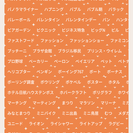
パノラマライナー
ハプニング
バブル
バブル期
バラック
バレーボール
バレンタイン
バレンタインデー
パン
ハンター
ビアガーデン
ピクニック
ビジネス特急
ビッグN
ビル
ビワ
ファストフード
ファッション
ファッションショー
ファミコン
プッチーニ
プラザ会館
ブラジル移民
プリンス・ウイレム
ブ
プロ野球
ベーカリー
ペーロン
ベイエリア
ペット
ベトナ
ヘリコプター
ペンギン
ボーイング767
ボート
ボーナス
ホ
ボーリング調査
ボウリング
ポケベル
ポスター
ホタル
ホ
ホテル日航ハウステンボス
ホバークラフト
ポリグラフ
ホワイ
マーチング
マーティング
まつり
マラソン
マリーナ
ミカ
みなとまつり
ミニバイク
ミニ出島
ミニ鳥居
むつ
メダカ
ユニード
ライオン
ライシャワー
ライトアップ
ラグビー