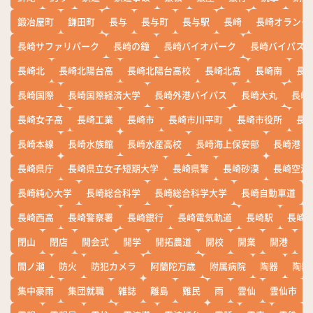
鍛冶屋町
鎌田町
長与
長与町
長与駅
長崎
長崎オランダ
長崎サファリパーク
長崎の鐘
長崎バイオパーク
長崎バイパス
長崎北
長崎北陽台高
長崎北陽台高校
長崎北高
長崎南
長
長崎国際
長崎国際経済大学
長崎外港バイパス
長崎大丸
長崎
長崎女子高
長崎工業
長崎市
長崎市川平町
長崎市役所
長
長崎本線
長崎水族館
長崎水産高校
長崎海上保安部
長崎港
長崎県庁
長崎県立女子短期大学
長崎県警
長崎砂漠
長崎空港
長崎純心大学
長崎総合科学
長崎総合科学大学
長崎自動車道
長崎西高
長崎警察署
長崎銀行
長崎電気軌道
長崎駅
長崎
閉山
閉店
開会式
開学
開拓農道
開校
開業
開港
開
間ノ瀬
防火
防犯カメラ
阿蘭陀万歳
附属病院
陶器
陶器
集中豪雨
集団就職
雑誌
離島
難民
雨
雲仙
雲仙市