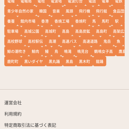
電報
電報局
電柱
電波塔
電波灯台
電話
電車
電鉄
青少年自然の家
韓国
音楽
風頭
飛行機
飛行艇
食品団地
養蚕
館内市場
香港
香焼工場
香焼町
馬
馬町
駅
駅
駐車場
高城公園
高城町
高島
高島炭鉱
高島町
高架広場
高校野球
高校駅伝
高潮
高速バス
高速道路
鬼岳
魚
鯨の潮吹き
鯨肉
鰻
鳥
鳴滝
鳴見台
鶴鳴女子高
鷹島
鹿町町
黒いダイヤ
黒丸踊
黒島
黒木町
龍踊
運営会社
利用規約
特定商取引法に基づく表記