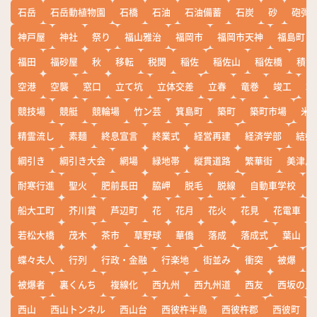
石岳
石岳動植物園
石橋
石油
石油備蓄
石炭
砂
砲弾
神戸屋
神社
祭り
福山雅治
福岡市
福岡市天神
福島町
福田
福砂屋
秋
移転
税関
稲佐
稲佐山
稲佐橋
積雪
空港
空襲
窓口
立て坑
立体交差
立春
竜巻
竣工
端
競技場
競艇
競輪場
竹ン芸
箕島町
築町
築町市場
米
精霊流し
素麺
終息宣言
終業式
経営再建
経済学部
結婚
綱引き
綱引き大会
網場
緑地帯
縦貫道路
繁華街
美津島
耐寒行進
聖火
肥前長田
脇岬
脱毛
脱線
自動車学校
船大工町
芥川賞
芦辺町
花
花月
花火
花見
花電車
若松大橋
茂木
茶市
草野球
華僑
落成
落成式
葉山
蝶々夫人
行列
行政・金融
行楽地
街並み
衝突
被爆
被爆者
裏くんち
複線化
西九州
西九州道
西友
西坂の丘
西山
西山トンネル
西山台
西彼杵半島
西彼杵郡
西彼町