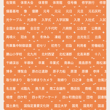
佐賀県
体育大会
体育祭
体育館
信号機
修学旅行
修理
備蓄基地
像
優勝
元号
元寇
元日
元旦
元石灰町
元
光ケーブル
光源寺
入学式
入学試験
入港
入社式
入試
全国大会優勝
全日空
八千代町
八朔祭
公会堂
公務員
公
再噴火
冠水
冬
冬休み
凍結
処分
出光佐三
出島
出
列車集中制御装置
初セリ
初売り
初詣
利用者
労働組合
勝山小学校
北九州
北村西望
北松浦郡
北高来郡
十八
十
千綿渓谷
半導体
卒業
卒業式
南串山
南島原市
南松浦郡
博多
博覧会
原の辻遺跡
原子力船
原潜
原爆
参拝
友
取り締まり
取り締まりカメラ
取締り
口之津
台風
台風19
名古屋
咸臨丸
唐八景
商工会議所
商店街
商戦
商業施設
噴煙
四ケ町
四ヶ町アーケード
四ヶ町商店街
団地
図書館
国土美化
国指定重要文化財
国立大学
国見
国見町
国道