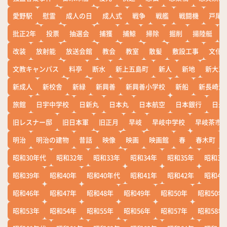
愛野駅
慰霊
成人の日
成人式
戦争
戦艦
戦闘機
戸尾
批正2年
投票
抽選会
捕獲
捕鯨
掃除
掘削
揚陸艇
改装
放射能
放送会館
教会
教室
散髪
敷設工事
文化
文教キャンパス
料亭
断水
新上五島町
新人
新地
新大工
新成人
新校舎
新緑
新興善
新興善小学校
新船
新長崎漁
旅館
日宇中学校
日新丸
日本丸
日本航空
日本銀行
日米
旧レスナー邸
旧日本軍
旧正月
早岐
早岐中学校
早岐茶市
明治
明治の建物
昔話
映像
映画
映画館
春
春木町
昭和30年代
昭和32年
昭和33年
昭和34年
昭和35年
昭和36
昭和39年
昭和40年
昭和40年代
昭和41年
昭和42年
昭和43
昭和46年
昭和47年
昭和48年
昭和49年
昭和50年
昭和50年
昭和53年
昭和54年
昭和55年
昭和56年
昭和57年
昭和58年