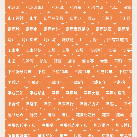
小浜町
小浜町雲仙
小船越
小説家
小長井町
少年
就職
山王神社
山里
山里中学校
山開き
岡政
岩屋町
岩川町
島原城
島原市
島原市沖
島原温泉祭り
島原鉄道
島原駅
崎戸
崎戸炭鉱
崎戸町
嵯峨島
川
川原
川平有料道路
工事中
工事開始
工場
工業
市場
市役所
市民
市民会
市長
布津町
帆船
師走
帰省
帰省客
常盤
平和
平和
平和祈念式典
平成
平成10年
平成11年
平成12年
平成13年
平成2年
平成3年
平成４年
平成5年
平成６年
平成7年
平
平成元年
平成新山
平戸
平戸城
平戸大橋
平戸小屋町
平
平野町
年度末
年末
年末年始
年賀ハガキ
年越し
幸町
座り込み
庭見せ
廃墟
廃止
建国記念日
建物
建築
建
弓張の丘ホテル
弓張岳
弓張観光ホテル
引き揚げ
引っ越し
強盗容疑事件
御朱印船
復元
快速
念仏
思案橋
恵美須町