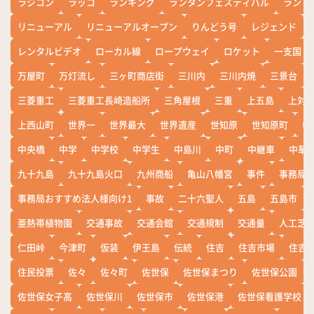
ラジコン
ラッコ
ランキング
ランタンフェスティバル
ランド
リニューアル
リニューアルオープン
りんどう号
レジェンド
レンタルビデオ
ローカル線
ロープウェイ
ロケット
一支国
万屋町
万灯流し
三ヶ町商店街
三川内
三川内焼
三景台
三菱重工
三菱重工長崎造船所
三角屋根
三重
上五島
上対
上西山町
世界一
世界最大
世界遺産
世知原
世知原町
中
中央橋
中学
中学校
中学生
中島川
中町
中継車
中華
九十九島
九十九島火口
九州商船
亀山八幡宮
事件
事務局お
事務局おすすめ法人様向け1
事故
二十六聖人
五島
五島市
亜熱帯植物園
交通事故
交通会館
交通規制
交通量
人工芝
仁田峠
今津町
仮装
伊王島
伝統
住吉
住吉市場
住吉
住民投票
佐々
佐々町
佐世保
佐世保まつり
佐世保公園
佐世保女子高
佐世保川
佐世保市
佐世保港
佐世保看護学校