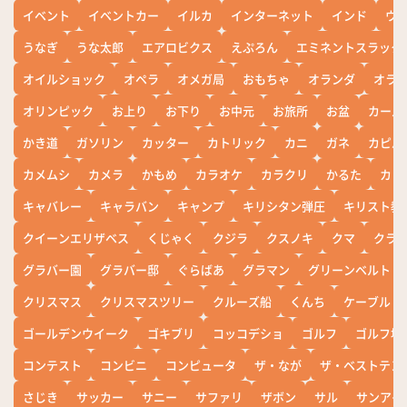
イベント
イベントカー
イルカ
インターネット
インド
ウ
うなぎ
うな太郎
エアロビクス
えぷろん
エミネントスラック
オイルショック
オペラ
オメガ局
おもちゃ
オランダ
オラ
オリンピック
お上り
お下り
お中元
お旅所
お盆
カール
かき道
ガソリン
カッター
カトリック
カニ
ガネ
カピバ
カメムシ
カメラ
かもめ
カラオケ
カラクリ
かるた
カレ
キャバレー
キャラバン
キャンプ
キリシタン弾圧
キリスト教
クイーンエリザベス
くじゃく
クジラ
クスノキ
クマ
クラ
グラバー園
グラバー邸
ぐらばあ
グラマン
グリーンベルト
クリスマス
クリスマスツリー
クルーズ船
くんち
ケーブル
ゴールデンウイーク
ゴキブリ
コッコデショ
ゴルフ
ゴルフ場
コンテスト
コンビニ
コンピュータ
ザ・なが
ザ・ベストテン
さじき
サッカー
サニー
サファリ
ザボン
サル
サンアイ