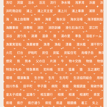
洗切
洞窟
活水
活況
流行
浄水場
浅茅湾
浜屋
浜屋
浜町商店街
浦上
浦上天主堂
浦上川
浦上車庫
浦頭
浩宮
海
海上自衛隊
海岸
海星
海水浴
海水浴場
海洋掘削船
海難事故
消費税
消防
消防訓練
液化石油ガス
深江町
淵
渓谷
渡り鳥
渦潮
温泉
港
湯の里
準急
溶岩ドーム
漁業実習船
漁業被害
漁港
漁船
漂着
潜水艦
潮干狩り
火花
灯台
炉粕町
炭住
炭鉱
炭鉱住宅
烏帽子岳
無印
煙突
熊
熊本
父の日
片淵
牛
物々交換
物価
物価高
特急かもめ
特急車両
犯科帳
狂言
猛暑
猿
玉之浦町
環境
環濠集落
生き物
生月
生月町
生活協同組合
用地売
田川市長
田平町
甲子園
病院
発掘
発掘調査
発破作業
皇太子成婚
盆踊り
相互銀行
相撲
相浦
相浦町
県営
県境
県庁
県庁通り
県短
県道
眼鏡橋
着工
矢上
矢