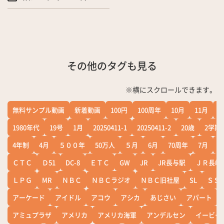
その他のタグも見る
※横にスクロールできます。
無料サンプル動画
新着動画
100円
100周年
10月
11月
1
1980年代
19号
1月
20250411-1
20250411-2
20歳
2学期
4年制
4月
５００年
50万人
５月
6月
70周年
7月
ＣＴＣ
Ｄ51
DC-8
ＥＴＣ
GW
JR
JR長与駅
ＪＲ長崎
ＬＰＧ
MR
ＮＢＣ
ＮＢＣラジオ
ＮＢＣ旧社屋
SL
ＳＳ
アーケード
アイドル
アコウ
アシカ
あじさい
アパート
アミュプラザ
アメリカ
アメリカ海軍
アンデルセン
イービー