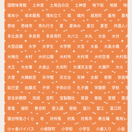
国際体育館
土井首
土用丑の日
土神堂
地下街
地獄
地獄
坂本小
坂本龍馬
埋め立て
城
城内
城見町
基地
墓参
壱岐
壱岐市
売れ行き
夏
夏休み
夏日
夏至
外国人バ
多比良港
多良見
多良見町
大バエ
大丸
大会
大分
大
大型店舗
大学
大学生
大学祭
大宝
大島
大島大橋
大
大晦日
大村
大村公園
大村市
大村湾
大村空港
大村高校
大正
大水害
大波止
大浜町
大浦天主堂
大瀬戸
大火
大雪
大韓航空
天守閣
天文台
天神
太郎
奇祭
奈良尾
如己堂
始業式
子供
子供の日
孔子廟
学園祭
学校
学
安全祈願祭
完成
宝町
宝製鋼社
実習
客船
宮摺
害虫
家電
宿町
寄合町
密入国
密航
富川
富江
富江町
寒
寝台特急さくら
寺
対州馬
対馬
対馬市
寿古踊
専用レー
小ヶ倉バイパス
小値賀町
小学校
小学生
小屋入り
小島