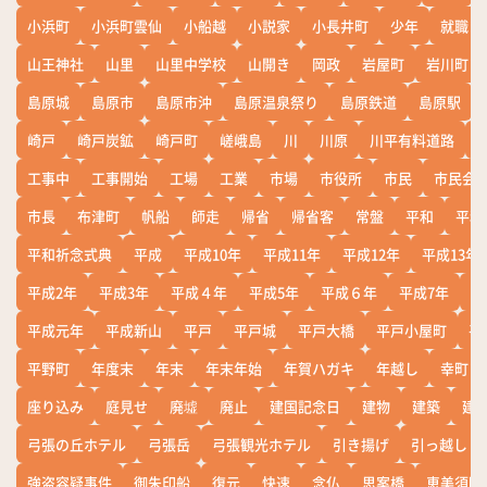
小浜町
小浜町雲仙
小船越
小説家
小長井町
少年
就職
山王神社
山里
山里中学校
山開き
岡政
岩屋町
岩川町
島原城
島原市
島原市沖
島原温泉祭り
島原鉄道
島原駅
崎戸
崎戸炭鉱
崎戸町
嵯峨島
川
川原
川平有料道路
工事中
工事開始
工場
工業
市場
市役所
市民
市民会
市長
布津町
帆船
師走
帰省
帰省客
常盤
平和
平和
平和祈念式典
平成
平成10年
平成11年
平成12年
平成13年
平成2年
平成3年
平成４年
平成5年
平成６年
平成7年
平
平成元年
平成新山
平戸
平戸城
平戸大橋
平戸小屋町
平
平野町
年度末
年末
年末年始
年賀ハガキ
年越し
幸町
座り込み
庭見せ
廃墟
廃止
建国記念日
建物
建築
建
弓張の丘ホテル
弓張岳
弓張観光ホテル
引き揚げ
引っ越し
強盗容疑事件
御朱印船
復元
快速
念仏
思案橋
恵美須町