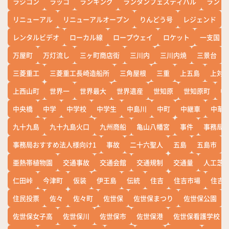
ラジコン
ラッコ
ランキング
ランタンフェスティバル
ランド
リニューアル
リニューアルオープン
りんどう号
レジェンド
レンタルビデオ
ローカル線
ロープウェイ
ロケット
一支国
万屋町
万灯流し
三ヶ町商店街
三川内
三川内焼
三景台
三菱重工
三菱重工長崎造船所
三角屋根
三重
上五島
上対
上西山町
世界一
世界最大
世界遺産
世知原
世知原町
中
中央橋
中学
中学校
中学生
中島川
中町
中継車
中華
九十九島
九十九島火口
九州商船
亀山八幡宮
事件
事務局お
事務局おすすめ法人様向け1
事故
二十六聖人
五島
五島市
亜熱帯植物園
交通事故
交通会館
交通規制
交通量
人工芝
仁田峠
今津町
仮装
伊王島
伝統
住吉
住吉市場
住吉
住民投票
佐々
佐々町
佐世保
佐世保まつり
佐世保公園
佐世保女子高
佐世保川
佐世保市
佐世保港
佐世保看護学校