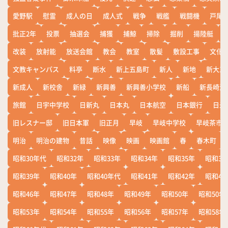
愛野駅
慰霊
成人の日
成人式
戦争
戦艦
戦闘機
戸尾
批正2年
投票
抽選会
捕獲
捕鯨
掃除
掘削
揚陸艇
改装
放射能
放送会館
教会
教室
散髪
敷設工事
文化
文教キャンパス
料亭
断水
新上五島町
新人
新地
新大工
新成人
新校舎
新緑
新興善
新興善小学校
新船
新長崎漁
旅館
日宇中学校
日新丸
日本丸
日本航空
日本銀行
日米
旧レスナー邸
旧日本軍
旧正月
早岐
早岐中学校
早岐茶市
明治
明治の建物
昔話
映像
映画
映画館
春
春木町
昭和30年代
昭和32年
昭和33年
昭和34年
昭和35年
昭和36
昭和39年
昭和40年
昭和40年代
昭和41年
昭和42年
昭和43
昭和46年
昭和47年
昭和48年
昭和49年
昭和50年
昭和50年
昭和53年
昭和54年
昭和55年
昭和56年
昭和57年
昭和58年