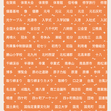
佐賀県
体育大会
体育祭
体育館
信号機
修学旅行
修理
備蓄基地
像
優勝
元号
元寇
元日
元旦
元石灰町
元
光ケーブル
光源寺
入学式
入学試験
入港
入社式
入試
全国大会優勝
全日空
八千代町
八朔祭
公会堂
公務員
公
再噴火
冠水
冬
冬休み
凍結
処分
出光佐三
出島
出
列車集中制御装置
初セリ
初売り
初詣
利用者
労働組合
勝山小学校
北九州
北村西望
北松浦郡
北高来郡
十八
十
千綿渓谷
半導体
卒業
卒業式
南串山
南島原市
南松浦郡
博多
博覧会
原の辻遺跡
原子力船
原潜
原爆
参拝
友
取り締まり
取り締まりカメラ
取締り
口之津
台風
台風19
名古屋
咸臨丸
唐八景
商工会議所
商店街
商戦
商業施設
噴煙
四ケ町
四ヶ町アーケード
四ヶ町商店街
団地
図書館
国土美化
国指定重要文化財
国立大学
国見
国見町
国道