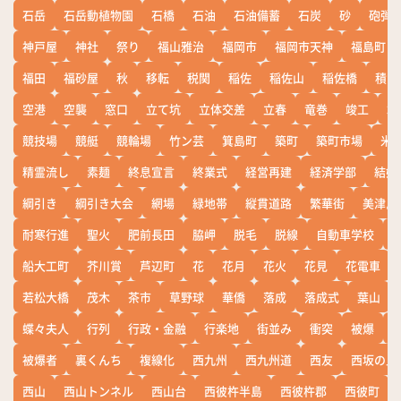
石岳
石岳動植物園
石橋
石油
石油備蓄
石炭
砂
砲弾
神戸屋
神社
祭り
福山雅治
福岡市
福岡市天神
福島町
福田
福砂屋
秋
移転
税関
稲佐
稲佐山
稲佐橋
積雪
空港
空襲
窓口
立て坑
立体交差
立春
竜巻
竣工
端
競技場
競艇
競輪場
竹ン芸
箕島町
築町
築町市場
米
精霊流し
素麺
終息宣言
終業式
経営再建
経済学部
結婚
綱引き
綱引き大会
網場
緑地帯
縦貫道路
繁華街
美津島
耐寒行進
聖火
肥前長田
脇岬
脱毛
脱線
自動車学校
船大工町
芥川賞
芦辺町
花
花月
花火
花見
花電車
若松大橋
茂木
茶市
草野球
華僑
落成
落成式
葉山
蝶々夫人
行列
行政・金融
行楽地
街並み
衝突
被爆
被爆者
裏くんち
複線化
西九州
西九州道
西友
西坂の丘
西山
西山トンネル
西山台
西彼杵半島
西彼杵郡
西彼町