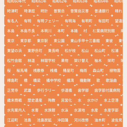
昭和60年代
昭和61年
昭和62年
昭和63年
昭和64年
昭和の
時津町
時津超
時計
普賢岳
普賢岳災害
普通銀行
晴れ
有名人
有明
有明フェリー
有明海
有明町
有田町
望遠鏡
本島
本島市長
本明川
本町
本踊
村
杠葉病院別館
来
東京
東京都
東京駅
東公園
東山手甲十三番館
東彼
東彼
東望の浜
東野岳町
東長崎
松が枝
松山
松山町
松浦
松竹会館
林道
林間学校
果物
架け替え
柚木
栄町
栄
桜
桜馬場
桟敷券
桟橋
桶屋町
梅雨
森山町
植物園
樺島町
橋
橋梁
橘中学校
橘湾
機動隊
歌
歌謡曲
歓
正覚寺
武雄
歩行ラリー
歩道橋
歯学部
歯学部付属病院
歳末商戦
歴史遺産
殉教
民営化
水
水かけ
水上空港
水先案内人
水害
水族館
水泳
水源地
水産
水産学部
江迎町
池島
池島炭鉱
沖田踊
河川改修
油木町
波佐見