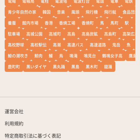
電報
電報局
電柱
電波塔
電波灯台
電話
電車
電鉄
青少年自然の家
韓国
音楽
風頭
飛行機
飛行艇
食品団地
養蚕
館内市場
香港
香焼工場
香焼町
馬
馬町
駅
駅
駐車場
高城公園
高城町
高島
高島炭鉱
高島町
高架広場
高校野球
高校駅伝
高潮
高速バス
高速道路
鬼岳
魚
鯨の潮吹き
鯨肉
鰻
鳥
鳴滝
鳴見台
鶴鳴女子高
鷹島
鹿町町
黒いダイヤ
黒丸踊
黒島
黒木町
龍踊
運営会社
利用規約
特定商取引法に基づく表記