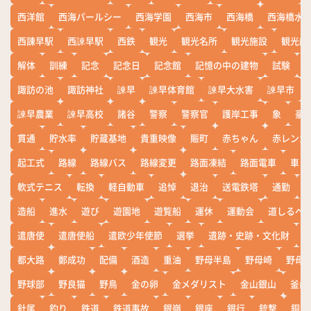
西洋館
西海パールシー
西海学園
西海市
西海橋
西海橋水
西諌早駅
西諫早駅
西鉄
観光
観光名所
観光施設
観光船
解体
訓練
記念
記念日
記念館
記憶の中の建物
試験
諏訪の池
諏訪神社
諫早
諫早体育館
諫早大水害
諫早市
諫早農業
諫早高校
諸谷
警察
警察官
護岸工事
象
豪
貫通
貯水率
貯蔵基地
貴重映像
賑町
赤ちゃん
赤レンガ
起工式
路線
路線バス
路線変更
路面凍結
路面電車
車
軟式テニス
転換
軽自動車
追悼
退治
送電鉄塔
通勤
造船
進水
遊び
遊園地
遊覧船
運休
運動会
道しるべ
遣唐使
遣唐使船
遣欧少年使節
選挙
遺跡・史跡・文化財
都大路
鄭成功
配備
酒造
重油
野母半島
野母崎
野母
野球部
野良猫
野鳥
金の卵
金メダリスト
金山銀山
釜山
針尾
釣り
鉄道
鉄道事故
銀嶺
銀座
銀行
銃撃
銅座