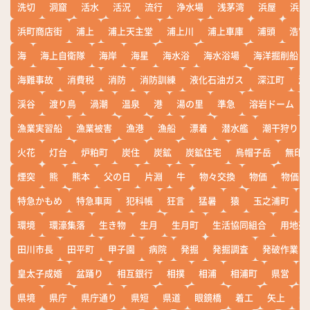
洗切
洞窟
活水
活況
流行
浄水場
浅茅湾
浜屋
浜屋
浜町商店街
浦上
浦上天主堂
浦上川
浦上車庫
浦頭
浩宮
海
海上自衛隊
海岸
海星
海水浴
海水浴場
海洋掘削船
海難事故
消費税
消防
消防訓練
液化石油ガス
深江町
淵
渓谷
渡り鳥
渦潮
温泉
港
湯の里
準急
溶岩ドーム
漁業実習船
漁業被害
漁港
漁船
漂着
潜水艦
潮干狩り
火花
灯台
炉粕町
炭住
炭鉱
炭鉱住宅
烏帽子岳
無印
煙突
熊
熊本
父の日
片淵
牛
物々交換
物価
物価高
特急かもめ
特急車両
犯科帳
狂言
猛暑
猿
玉之浦町
環境
環濠集落
生き物
生月
生月町
生活協同組合
用地売
田川市長
田平町
甲子園
病院
発掘
発掘調査
発破作業
皇太子成婚
盆踊り
相互銀行
相撲
相浦
相浦町
県営
県境
県庁
県庁通り
県短
県道
眼鏡橋
着工
矢上
矢