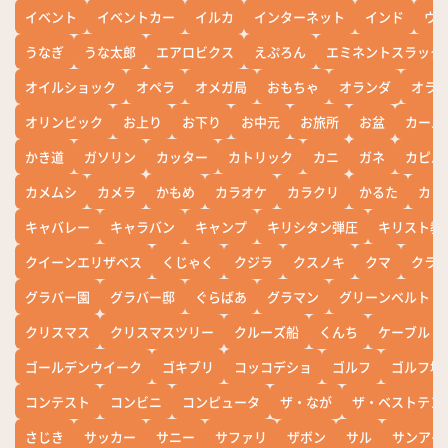
イベント
イベントカー
イルカ
インターネット
インド
ウ
うなぎ
うな太郎
エアロビクス
えぷろん
エミネントスラック
オイルショック
オペラ
オメガ局
おもちゃ
オランダ
オラ
オリンピック
お上り
お下り
お中元
お旅所
お盆
カール
かき道
ガソリン
カッター
カトリック
カニ
ガネ
カピバ
カメムシ
カメラ
かもめ
カラオケ
カラクリ
かるた
カレ
キャバレー
キャラバン
キャンプ
キリシタン弾圧
キリスト教
クイーンエリザベス
くじゃく
クジラ
クスノキ
クマ
クラ
グラバー園
グラバー邸
ぐらばあ
グラマン
グリーンベルト
クリスマス
クリスマスツリー
クルーズ船
くんち
ケーブル
ゴールデンウイーク
ゴキブリ
コッコデショ
ゴルフ
ゴルフ場
コンテスト
コンビニ
コンピュータ
ザ・なが
ザ・ベストテン
さじき
サッカー
サニー
サファリ
ザボン
サル
サンアイ