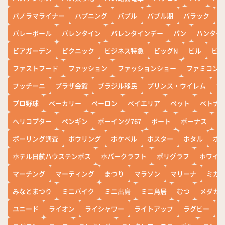
パノラマライナー
ハプニング
バブル
バブル期
バラック
バレーボール
バレンタイン
バレンタインデー
パン
ハンター
ビアガーデン
ピクニック
ビジネス特急
ビッグN
ビル
ビワ
ファストフード
ファッション
ファッションショー
ファミコン
プッチーニ
プラザ会館
ブラジル移民
プリンス・ウイレム
ブ
プロ野球
ベーカリー
ペーロン
ベイエリア
ペット
ベトナ
ヘリコプター
ペンギン
ボーイング767
ボート
ボーナス
ホ
ボーリング調査
ボウリング
ポケベル
ポスター
ホタル
ホ
ホテル日航ハウステンボス
ホバークラフト
ポリグラフ
ホワイ
マーチング
マーティング
まつり
マラソン
マリーナ
ミカ
みなとまつり
ミニバイク
ミニ出島
ミニ鳥居
むつ
メダカ
ユニード
ライオン
ライシャワー
ライトアップ
ラグビー