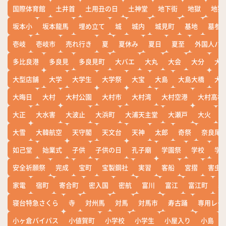
国際体育館
土井首
土用丑の日
土神堂
地下街
地獄
地獄
坂本小
坂本龍馬
埋め立て
城
城内
城見町
基地
墓参
壱岐
壱岐市
売れ行き
夏
夏休み
夏日
夏至
外国人バ
多比良港
多良見
多良見町
大バエ
大丸
大会
大分
大
大型店舗
大学
大学生
大学祭
大宝
大島
大島大橋
大
大晦日
大村
大村公園
大村市
大村湾
大村空港
大村高校
大正
大水害
大波止
大浜町
大浦天主堂
大瀬戸
大火
大雪
大韓航空
天守閣
天文台
天神
太郎
奇祭
奈良尾
如己堂
始業式
子供
子供の日
孔子廟
学園祭
学校
学
安全祈願祭
完成
宝町
宝製鋼社
実習
客船
宮摺
害虫
家電
宿町
寄合町
密入国
密航
富川
富江
富江町
寒
寝台特急さくら
寺
対州馬
対馬
対馬市
寿古踊
専用レー
小ヶ倉バイパス
小値賀町
小学校
小学生
小屋入り
小島