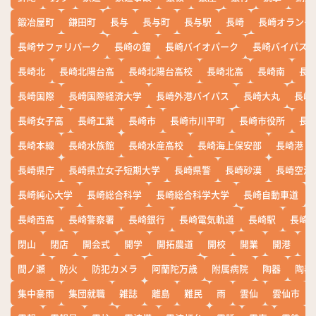
鍛冶屋町
鎌田町
長与
長与町
長与駅
長崎
長崎オランダ
長崎サファリパーク
長崎の鐘
長崎バイオパーク
長崎バイパス
長崎北
長崎北陽台高
長崎北陽台高校
長崎北高
長崎南
長
長崎国際
長崎国際経済大学
長崎外港バイパス
長崎大丸
長崎
長崎女子高
長崎工業
長崎市
長崎市川平町
長崎市役所
長
長崎本線
長崎水族館
長崎水産高校
長崎海上保安部
長崎港
長崎県庁
長崎県立女子短期大学
長崎県警
長崎砂漠
長崎空港
長崎純心大学
長崎総合科学
長崎総合科学大学
長崎自動車道
長崎西高
長崎警察署
長崎銀行
長崎電気軌道
長崎駅
長崎
閉山
閉店
開会式
開学
開拓農道
開校
開業
開港
開
間ノ瀬
防火
防犯カメラ
阿蘭陀万歳
附属病院
陶器
陶器
集中豪雨
集団就職
雑誌
離島
難民
雨
雲仙
雲仙市