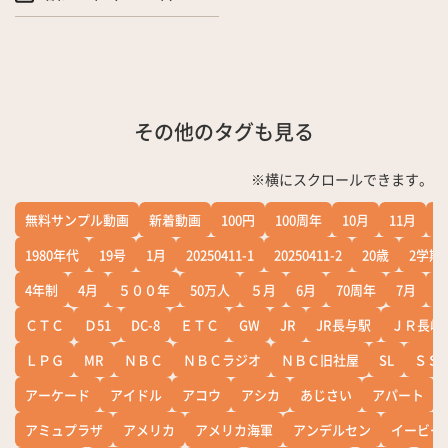
その他のタグも見る
※横にスクロールできます。
無料サンプル動画
新着動画
100円
100周年
10月
11月
1
1980年代
19号
1月
20250411-1
20250411-2
20歳
2学期
4年制
4月
５００年
50万人
５月
6月
70周年
7月
ＣＴＣ
Ｄ51
DC-8
ＥＴＣ
GW
JR
JR長与駅
ＪＲ長崎
ＬＰＧ
MR
ＮＢＣ
ＮＢＣラジオ
ＮＢＣ旧社屋
SL
ＳＳ
アーケード
アイドル
アコウ
アシカ
あじさい
アパート
アミュプラザ
アメリカ
アメリカ海軍
アンデルセン
イービー