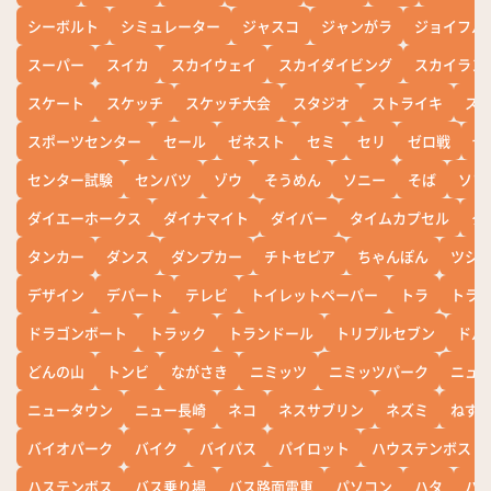
シーボルト
シミュレーター
ジャスコ
ジャンがラ
ジョイフル
スーパー
スイカ
スカイウェイ
スカイダイビング
スカイラン
スケート
スケッチ
スケッチ大会
スタジオ
ストライキ
ス
スポーツセンター
セール
ゼネスト
セミ
セリ
ゼロ戦
ぜ
センター試験
センバツ
ゾウ
そうめん
ソニー
そば
ソフ
ダイエーホークス
ダイナマイト
ダイバー
タイムカプセル
タ
タンカー
ダンス
ダンプカー
チトセピア
ちゃんぽん
ツシ
デザイン
デパート
テレビ
トイレットペーパー
トラ
トラ
ドラゴンボート
トラック
トランドール
トリプルセブン
ドル
どんの山
トンビ
ながさき
ニミッツ
ニミッツパーク
ニュ
ニュータウン
ニュー長崎
ネコ
ネスサブリン
ネズミ
ねず
バイオパーク
バイク
バイパス
パイロット
ハウステンボス
ハステンボス
バス乗り場
バス路面電車
パソコン
ハタ
ハ