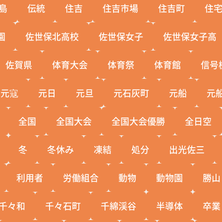
島
伝統
住吉
住吉市場
住吉町
住
園
佐世保北高校
佐世保女子
佐世保女子高
佐賀県
体育大会
体育祭
体育館
信号
元寇
元日
元旦
元石灰町
元船
元
全国
全国大会
全国大会優勝
全日空
冬
冬休み
凍結
処分
出光佐三
利用者
労働組合
動物
動物園
勝山
千々和
千々石町
千綿渓谷
半導体
卒業