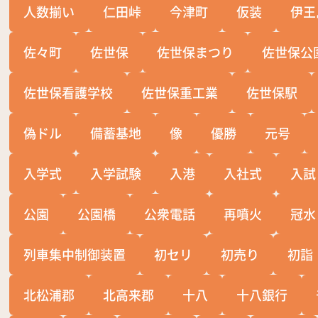
人数揃い
仁田峠
今津町
仮装
伊王
佐々町
佐世保
佐世保まつり
佐世保公
佐世保看護学校
佐世保重工業
佐世保駅
偽ドル
備蓄基地
像
優勝
元号
入学式
入学試験
入港
入社式
入試
公園
公園橋
公衆電話
再噴火
冠水
列車集中制御装置
初セリ
初売り
初詣
北松浦郡
北高来郡
十八
十八銀行