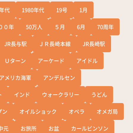
0年代
1980年代
19号
1月
００年
50万人
５月
6月
70周年
JR長与駅
ＪＲ長崎本線
JR長崎駅
Ｕターン
アーケード
アイドル
アメリカ海軍
アンデルセン
ト
インド
ウォークラリー
うどん
プン
オイルショック
オペラ
オメガ局
中元
お旅所
お盆
カールビンソン