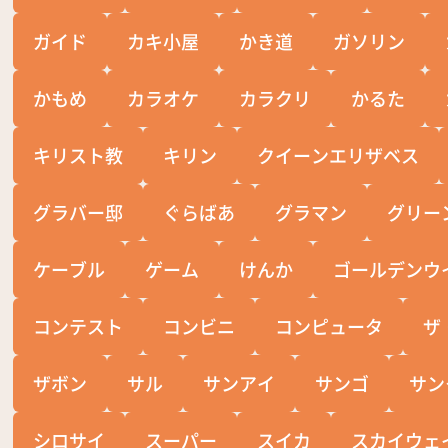
ガイド
カキ小屋
かき道
ガソリン
かもめ
カラオケ
カラクリ
かるた
キリスト教
キリン
クイーンエリザベス
グラバー邸
ぐらばあ
グラマン
グリー
ケーブル
ゲーム
けんか
ゴールデンウ
コンテスト
コンビニ
コンピュータ
ザ
ザボン
サル
サンアイ
サンゴ
サン
シロサイ
スーパー
スイカ
スカイウェ