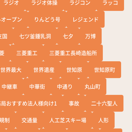
ラジオ
ラジオ体操
ラジコン
ラッコ
ルオープン
りんどう号
レジェンド
支国
七ツ釜鍾乳洞
七夕
万博
菱
三菱重工
三菱重工長崎造船所
世界最大
世界遺産
世知原
世知原町
中継車
中華街
中通り
丸山町
務局おすすめ法人様向け1
事故
二十六聖人
規制
交通量
人工芝スキー場
人形