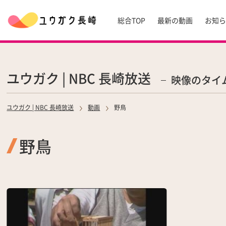
総合TOP
最新の動画
お知
ユウガク | NBC 長崎放送
映像のタイ
ユウガク | NBC 長崎放送
動画
野鳥
野鳥