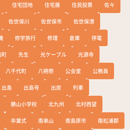
宅
住宅団地
住宅展
住民投票
佐々
佐世保川
佐世保市
佐世保港
機
修学旅行
修理
倉庫
停電
船町
先生
光ケーブル
光源寺
八千代町
八朔祭
公会堂
公務員
出島
出島号
出炭
列車
勝山小学校
北九州
北村西望
卒業式
南串山
南島原市
南松浦郡