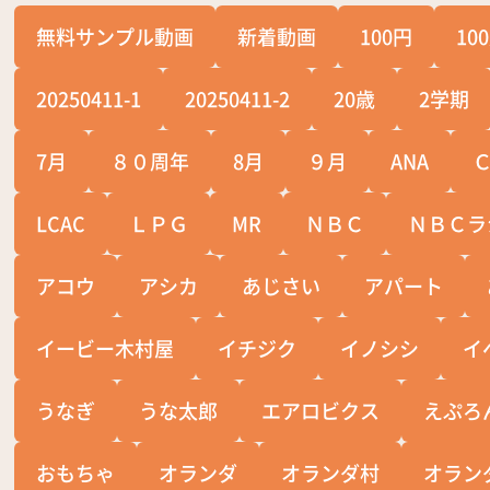
無料サンプル動画
新着動画
100円
10
20250411-1
20250411-2
20歳
2学期
7月
８０周年
8月
９月
ANA
LCAC
ＬＰＧ
MR
ＮＢＣ
ＮＢＣラ
アコウ
アシカ
あじさい
アパート
イービー木村屋
イチジク
イノシシ
イ
うなぎ
うな太郎
エアロビクス
えぷろ
おもちゃ
オランダ
オランダ村
オラン