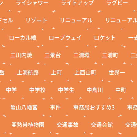
ン
ライシャワー
ライトアップ
ラグビー
ドセル
リゾート
リニューアル
リニューア
ローカル線
ロープウェイ
ロケット
一
三川内焼
三景台
三浦環
三浦町
三
岳
上海航路
上町
上西山町
世界一
中学
中学校
中学生
中島川
中町
亀山八幡宮
事件
事務局おすすめ3
事
亜熱帯植物園
交通事故
交通会館
交通