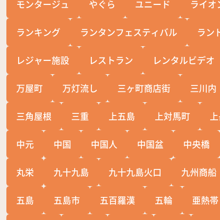
モンタージュ
やぐら
ユニード
ライオ
ランキング
ランタンフェスティバル
ラン
レジャー施設
レストラン
レンタルビデオ
万屋町
万灯流し
三ヶ町商店街
三川内
三角屋根
三重
上五島
上対馬町
上
中元
中国
中国人
中国盆
中央橋
丸栄
九十九島
九十九島火口
九州商船
五島
五島市
五百羅漢
五輪
亜熱帯