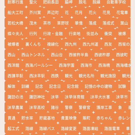
耐寒行進
聖火
肥前長田
脇岬
脱毛
脱線
自動車学校
船大工町
芥川賞
芦辺町
花
花月
花火
花見
花電車
若松大橋
茂木
茶市
草野球
華僑
落成
落成式
葉山
蝶々夫人
行列
行政・金融
行楽地
街並み
衝突
被爆
被爆者
裏くんち
複線化
西九州
西九州道
西友
西坂の丘
西山
西山トンネル
西山台
西彼杵半島
西彼杵郡
西彼町
西洋館
西海パールシー
西海学園
西海市
西海橋
西海橋水
西諌早駅
西諫早駅
西鉄
観光
観光名所
観光施設
観光船
解体
訓練
記念
記念日
記念館
記憶の中の建物
試験
諏訪の池
諏訪神社
諫早
諫早体育館
諫早大水害
諫早市
諫早農業
諫早高校
諸谷
警察
警察官
護岸工事
象
豪
貫通
貯水率
貯蔵基地
貴重映像
賑町
赤ちゃん
赤レンガ
起工式
路線
路線バス
路線変更
路面凍結
路面電車
車