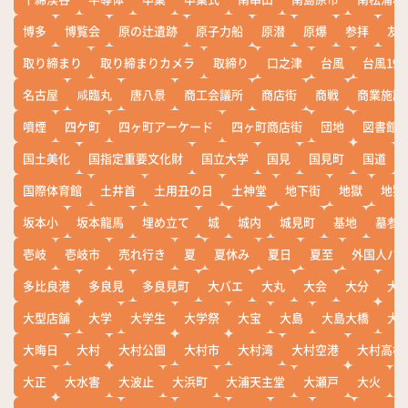
博多
博覧会
原の辻遺跡
原子力船
原潜
原爆
参拝
友
取り締まり
取り締まりカメラ
取締り
口之津
台風
台風19
名古屋
咸臨丸
唐八景
商工会議所
商店街
商戦
商業施設
噴煙
四ケ町
四ヶ町アーケード
四ヶ町商店街
団地
図書館
国土美化
国指定重要文化財
国立大学
国見
国見町
国道
国際体育館
土井首
土用丑の日
土神堂
地下街
地獄
地獄
坂本小
坂本龍馬
埋め立て
城
城内
城見町
基地
墓参
壱岐
壱岐市
売れ行き
夏
夏休み
夏日
夏至
外国人バ
多比良港
多良見
多良見町
大バエ
大丸
大会
大分
大
大型店舗
大学
大学生
大学祭
大宝
大島
大島大橋
大
大晦日
大村
大村公園
大村市
大村湾
大村空港
大村高校
大正
大水害
大波止
大浜町
大浦天主堂
大瀬戸
大火