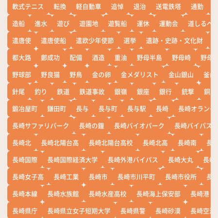
軟式テニス
転換
軽自動車
追悼
退治
送電鉄塔
通勤
造船
進水
遊び
遊園地
遊覧船
運休
運動会
道しるべ
遣唐使
遣唐使船
遣欧少年使節
選挙
遺跡・史跡・文化財
都大路
鄭成功
配備
酒造
重油
野母半島
野母崎
野母
野球部
野良猫
野鳥
金の卵
金メダリスト
金山銀山
釜山
針尾
釣り
鉄道
鉄道事故
銀嶺
銀座
銀行
銃撃
銅座
鍛冶屋町
鎌田町
長与
長与町
長与駅
長崎
長崎オランダ
長崎サファリパーク
長崎の鐘
長崎バイオパーク
長崎バイパス
長崎北
長崎北陽台高
長崎北陽台高校
長崎北高
長崎南
長
長崎国際
長崎国際経済大学
長崎外港バイパス
長崎大丸
長崎
長崎女子高
長崎工業
長崎市
長崎市川平町
長崎市役所
長
長崎本線
長崎水族館
長崎水産高校
長崎海上保安部
長崎港
長崎県庁
長崎県立女子短期大学
長崎県警
長崎砂漠
長崎空港