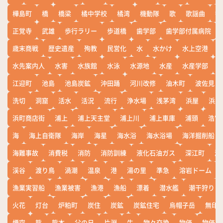
樺島町
橋
橋梁
橘中学校
橘湾
機動隊
歌
歌謡曲
歓
正覚寺
武雄
歩行ラリー
歩道橋
歯学部
歯学部付属病院
歳末商戦
歴史遺産
殉教
民営化
水
水かけ
水上空港
水先案内人
水害
水族館
水泳
水源地
水産
水産学部
江迎町
池島
池島炭鉱
沖田踊
河川改修
油木町
波佐見
洗切
洞窟
活水
活況
流行
浄水場
浅茅湾
浜屋
浜屋
浜町商店街
浦上
浦上天主堂
浦上川
浦上車庫
浦頭
浩宮
海
海上自衛隊
海岸
海星
海水浴
海水浴場
海洋掘削船
海難事故
消費税
消防
消防訓練
液化石油ガス
深江町
淵
渓谷
渡り鳥
渦潮
温泉
港
湯の里
準急
溶岩ドーム
漁業実習船
漁業被害
漁港
漁船
漂着
潜水艦
潮干狩り
火花
灯台
炉粕町
炭住
炭鉱
炭鉱住宅
烏帽子岳
無印
煙突
熊
熊本
父の日
片淵
牛
物々交換
物価
物価高