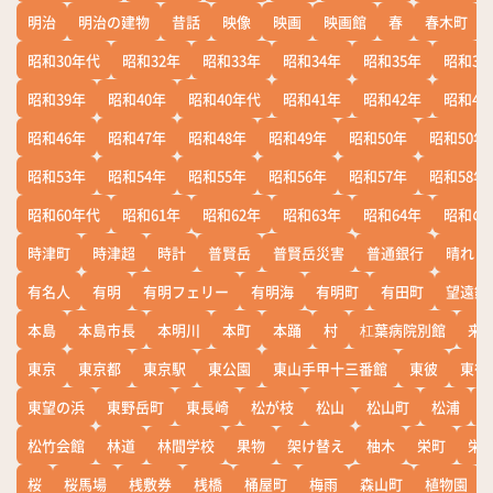
明治
明治の建物
昔話
映像
映画
映画館
春
春木町
昭和30年代
昭和32年
昭和33年
昭和34年
昭和35年
昭和36
昭和39年
昭和40年
昭和40年代
昭和41年
昭和42年
昭和43
昭和46年
昭和47年
昭和48年
昭和49年
昭和50年
昭和50年
昭和53年
昭和54年
昭和55年
昭和56年
昭和57年
昭和58年
昭和60年代
昭和61年
昭和62年
昭和63年
昭和64年
昭和の
時津町
時津超
時計
普賢岳
普賢岳災害
普通銀行
晴れ
有名人
有明
有明フェリー
有明海
有明町
有田町
望遠鏡
本島
本島市長
本明川
本町
本踊
村
杠葉病院別館
来
東京
東京都
東京駅
東公園
東山手甲十三番館
東彼
東彼
東望の浜
東野岳町
東長崎
松が枝
松山
松山町
松浦
松竹会館
林道
林間学校
果物
架け替え
柚木
栄町
栄
桜
桜馬場
桟敷券
桟橋
桶屋町
梅雨
森山町
植物園