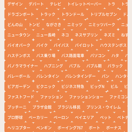
デザイン
デパート
テレビ
トイレットペーパー
トラ
トラ
ドラゴンボート
トラック
トランドール
トリプルセブン
ドル
どんの山
トンビ
ながさき
ニミッツ
ニミッツパーク
ニュ
ニュータウン
ニュー長崎
ネコ
ネスサブリン
ネズミ
ねず
バイオパーク
バイク
バイパス
パイロット
ハウステンボス
ハステンボス
バス乗り場
バス路面電車
パソコン
ハタ
ハ
パノラマライナー
ハプニング
バブル
バブル期
バラック
バレーボール
バレンタイン
バレンタインデー
パン
ハンター
ビアガーデン
ピクニック
ビジネス特急
ビッグN
ビル
ビワ
ファストフード
ファッション
ファッションショー
ファミコン
プッチーニ
プラザ会館
ブラジル移民
プリンス・ウイレム
ブ
プロ野球
ベーカリー
ペーロン
ベイエリア
ペット
ベトナ
ヘリコプター
ペンギン
ボーイング767
ボート
ボーナス
ホ