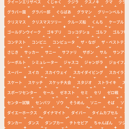
クイーンエリザベス
くじゃく
クジラ
クスノキ
クマ
クラ
グラバー園
グラバー邸
ぐらばあ
グラマン
グリーンベルト
クリスマス
クリスマスツリー
クルーズ船
くんち
ケーブル
ゴールデンウイーク
ゴキブリ
コッコデショ
ゴルフ
ゴルフ場
コンテスト
コンビニ
コンピュータ
ザ・なが
ザ・ベストテン
さじき
サッカー
サニー
サファリ
ザボン
サル
サンアイ
シーボルト
シミュレーター
ジャスコ
ジャンがラ
ジョイフル
スーパー
スイカ
スカイウェイ
スカイダイビング
スカイラン
スケート
スケッチ
スケッチ大会
スタジオ
ストライキ
ス
スポーツセンター
セール
ゼネスト
セミ
セリ
ゼロ戦
ぜ
センター試験
センバツ
ゾウ
そうめん
ソニー
そば
ソフ
ダイエーホークス
ダイナマイト
ダイバー
タイムカプセル
タ
タンカー
ダンス
ダンプカー
チトセピア
ちゃんぽん
ツシ