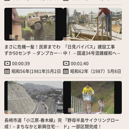
まさに危機一髪！民家までわ
「日見バイパス」建設工事
ずか50センチ ～ダンプカー転
中！ ～国道34号混雑緩和へ～
落事故～
00:00:39
00:01:40
昭和56年(1981年)5月2日
昭和62年（1987）5月8日
長崎市道「小江原-春木線」完
「野母半島サイクリングロー
成 ! ～まちなかと新興住宅地
ド」一部区間完成！