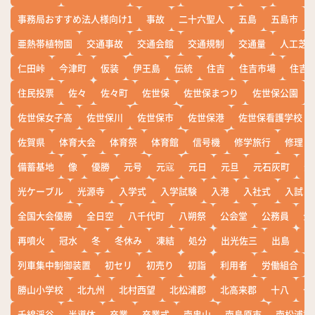
事務局おすすめ法人様向け1
事故
二十六聖人
五島
五島市
亜熱帯植物園
交通事故
交通会館
交通規制
交通量
人工芝
仁田峠
今津町
仮装
伊王島
伝統
住吉
住吉市場
住吉
住民投票
佐々
佐々町
佐世保
佐世保まつり
佐世保公園
佐世保女子高
佐世保川
佐世保市
佐世保港
佐世保看護学校
佐賀県
体育大会
体育祭
体育館
信号機
修学旅行
修理
備蓄基地
像
優勝
元号
元寇
元日
元旦
元石灰町
元
光ケーブル
光源寺
入学式
入学試験
入港
入社式
入試
全国大会優勝
全日空
八千代町
八朔祭
公会堂
公務員
公
再噴火
冠水
冬
冬休み
凍結
処分
出光佐三
出島
出
列車集中制御装置
初セリ
初売り
初詣
利用者
労働組合
勝山小学校
北九州
北村西望
北松浦郡
北高来郡
十八
十
千綿渓谷
半導体
卒業
卒業式
南串山
南島原市
南松浦郡