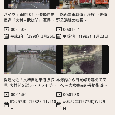
ハイウェ新時代！ ～長崎自動
「路面電車軌道」移設 ～県道
車道「大村－武雄間」開通
野母港線の拡張 ～
～
00:01:06
00:01:07
平成2年（1990）1月26日
平成4年（1992）1月23日
開通間近！長崎自動車道 多良
本河内から日見峠を越えて矢
見ｰ大村間を試走〜ドライブシ
上へ ～大水害前の長崎街道の
ョット映像
風景～
00:01:50
00:01:38
昭和57年（1982）11月10
昭和52年(1977年)7月29
日
日