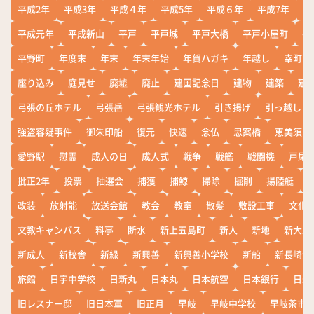
平成2年
平成3年
平成４年
平成5年
平成６年
平成7年
平
平成元年
平成新山
平戸
平戸城
平戸大橋
平戸小屋町
平
平野町
年度末
年末
年末年始
年賀ハガキ
年越し
幸町
座り込み
庭見せ
廃墟
廃止
建国記念日
建物
建築
建
弓張の丘ホテル
弓張岳
弓張観光ホテル
引き揚げ
引っ越し
強盗容疑事件
御朱印船
復元
快速
念仏
思案橋
恵美須町
愛野駅
慰霊
成人の日
成人式
戦争
戦艦
戦闘機
戸尾
批正2年
投票
抽選会
捕獲
捕鯨
掃除
掘削
揚陸艇
改装
放射能
放送会館
教会
教室
散髪
敷設工事
文化
文教キャンパス
料亭
断水
新上五島町
新人
新地
新大工
新成人
新校舎
新緑
新興善
新興善小学校
新船
新長崎漁
旅館
日宇中学校
日新丸
日本丸
日本航空
日本銀行
日米
旧レスナー邸
旧日本軍
旧正月
早岐
早岐中学校
早岐茶市