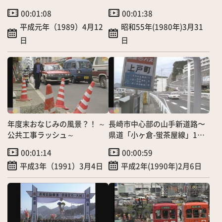
を結ぶ生活道路～
00:01:08
00:01:38
平成元年（1989）4月12
昭和55年(1980年)3月31
日
日
年度末おなじみの風景？！ ～
長崎市中心部の山手新道路〜
公共工事ラッシュ～
県道「小ヶ倉-蛍茶屋線」1部
開通
00:01:14
00:00:59
平成3年（1991）3月4日
平成2年(1990年)2月6日