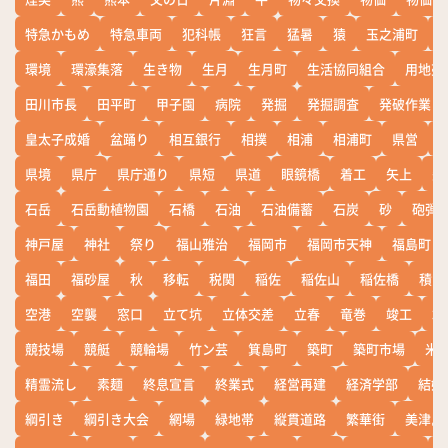
特急かもめ
特急車両
犯科帳
狂言
猛暑
猿
玉之浦町
環境
環濠集落
生き物
生月
生月町
生活協同組合
用地売
田川市長
田平町
甲子園
病院
発掘
発掘調査
発破作業
皇太子成婚
盆踊り
相互銀行
相撲
相浦
相浦町
県営
県境
県庁
県庁通り
県短
県道
眼鏡橋
着工
矢上
矢
石岳
石岳動植物園
石橋
石油
石油備蓄
石炭
砂
砲弾
神戸屋
神社
祭り
福山雅治
福岡市
福岡市天神
福島町
福田
福砂屋
秋
移転
税関
稲佐
稲佐山
稲佐橋
積雪
空港
空襲
窓口
立て坑
立体交差
立春
竜巻
竣工
端
競技場
競艇
競輪場
竹ン芸
箕島町
築町
築町市場
米
精霊流し
素麺
終息宣言
終業式
経営再建
経済学部
結婚
綱引き
綱引き大会
網場
緑地帯
縦貫道路
繁華街
美津島