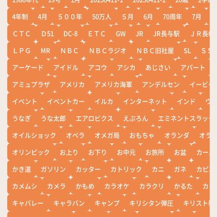
4年制
4月
５００年
50万人
５月
6月
70周年
7月
ＣＴＣ
Ｄ51
DC-8
ＥＴＣ
GW
JR
JR長与駅
ＪＲ長崎
ＬＰＧ
MR
ＮＢＣ
ＮＢＣラジオ
ＮＢＣ旧社屋
SL
ＳＳ
アーケード
アイドル
アコウ
アシカ
あじさい
アパート
アミュプラザ
アメリカ
アメリカ海軍
アンデルセン
イービー
イベント
イベントカー
イルカ
インターネット
インド
ウ
うなぎ
うな太郎
エアロビクス
えぷろん
エミネントスラック
オイルショック
オペラ
オメガ局
おもちゃ
オランダ
オラ
オリンピック
お上り
お下り
お中元
お旅所
お盆
カール
かき道
ガソリン
カッター
カトリック
カニ
ガネ
カピバ
カメムシ
カメラ
かもめ
カラオケ
カラクリ
かるた
カレ
キャバレー
キャラバン
キャンプ
キリシタン弾圧
キリスト教