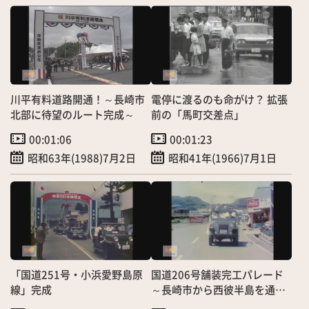
川平有料道路開通！～長崎市
電停に渡るのも命がけ？ 拡張
北部に待望のルート完成～
前の「馬町交差点」
00:01:06
00:01:23
昭和63年(1988)7月2日
昭和41年(1966)7月1日
「国道251号・小浜愛野島原
国道206号舗装完工パレード
線」完成
～長崎市から西彼半島を通っ
て西海橋へ ～