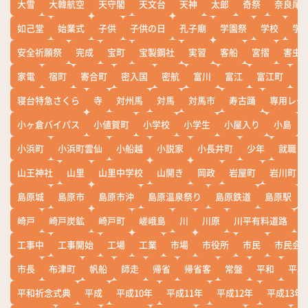
大雪
大韓航空
天守閣
天文台
天神
太郎
奇祭
奈良尾
如己堂
始業式
子供
子供の日
孔子廟
学園祭
学校
学
安全祈願祭
完成
宝町
宝製鋼社
実習
客船
宮摺
害虫
家電
宿町
寄合町
密入国
密航
富川
富江
富江町
寒
寝台特急さくら
寺
対州馬
対馬
対馬市
寿古踊
専用レー
小ヶ倉バイパス
小値賀町
小学校
小学生
小屋入り
小島
小浜町
小浜町雲仙
小船越
小説家
小長井町
少年
就職
山王神社
山里
山里中学校
山開き
岡政
岩屋町
岩川町
島原城
島原市
島原市沖
島原温泉祭り
島原鉄道
島原駅
崎戸
崎戸炭鉱
崎戸町
嵯峨島
川
川原
川平有料道路
工事中
工事開始
工場
工業
市場
市役所
市民
市民会
市長
布津町
帆船
師走
帰省
帰省客
常盤
平和
平和
平和祈念式典
平成
平成10年
平成11年
平成12年
平成13年