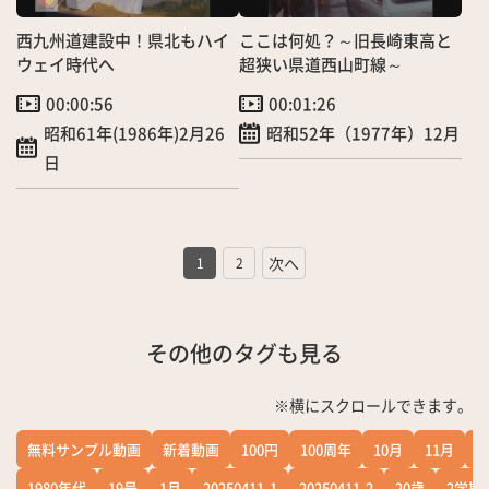
西九州道建設中！県北もハイ
ここは何処？～旧長崎東高と
ウェイ時代へ
超狭い県道西山町線～
00:00:56
00:01:26
昭和61年(1986年)2月26
昭和52年（1977年）12月
日
1
2
その他のタグも見る
※横にスクロールできます。
無料サンプル動画
新着動画
100円
100周年
10月
11月
1
1980年代
19号
1月
20250411-1
20250411-2
20歳
2学期