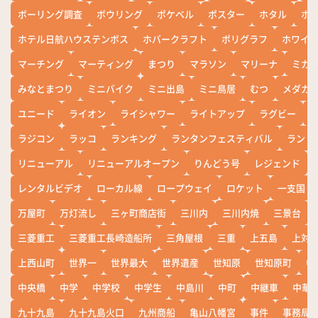
ボーリング調査
ボウリング
ポケベル
ポスター
ホタル
ホ
ホテル日航ハウステンボス
ホバークラフト
ポリグラフ
ホワイ
マーチング
マーティング
まつり
マラソン
マリーナ
ミカ
みなとまつり
ミニバイク
ミニ出島
ミニ鳥居
むつ
メダカ
ユニード
ライオン
ライシャワー
ライトアップ
ラグビー
ラジコン
ラッコ
ランキング
ランタンフェスティバル
ランド
リニューアル
リニューアルオープン
りんどう号
レジェンド
レンタルビデオ
ローカル線
ロープウェイ
ロケット
一支国
万屋町
万灯流し
三ヶ町商店街
三川内
三川内焼
三景台
三菱重工
三菱重工長崎造船所
三角屋根
三重
上五島
上対
上西山町
世界一
世界最大
世界遺産
世知原
世知原町
中
中央橋
中学
中学校
中学生
中島川
中町
中継車
中華
九十九島
九十九島火口
九州商船
亀山八幡宮
事件
事務局お