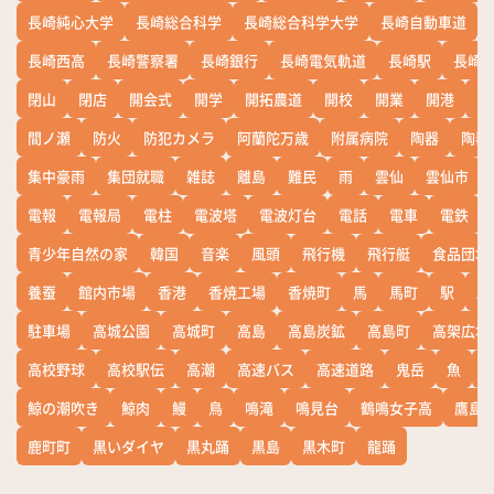
長崎純心大学
長崎総合科学
長崎総合科学大学
長崎自動車道
長崎西高
長崎警察署
長崎銀行
長崎電気軌道
長崎駅
長崎
閉山
閉店
開会式
開学
開拓農道
開校
開業
開港
開
間ノ瀬
防火
防犯カメラ
阿蘭陀万歳
附属病院
陶器
陶器
集中豪雨
集団就職
雑誌
離島
難民
雨
雲仙
雲仙市
電報
電報局
電柱
電波塔
電波灯台
電話
電車
電鉄
青少年自然の家
韓国
音楽
風頭
飛行機
飛行艇
食品団地
養蚕
館内市場
香港
香焼工場
香焼町
馬
馬町
駅
駅
駐車場
高城公園
高城町
高島
高島炭鉱
高島町
高架広場
高校野球
高校駅伝
高潮
高速バス
高速道路
鬼岳
魚
鯨の潮吹き
鯨肉
鰻
鳥
鳴滝
鳴見台
鶴鳴女子高
鷹島
鹿町町
黒いダイヤ
黒丸踊
黒島
黒木町
龍踊