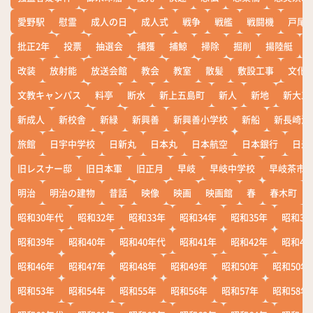
愛野駅
慰霊
成人の日
成人式
戦争
戦艦
戦闘機
戸尾
批正2年
投票
抽選会
捕獲
捕鯨
掃除
掘削
揚陸艇
改装
放射能
放送会館
教会
教室
散髪
敷設工事
文化
文教キャンパス
料亭
断水
新上五島町
新人
新地
新大工
新成人
新校舎
新緑
新興善
新興善小学校
新船
新長崎漁
旅館
日宇中学校
日新丸
日本丸
日本航空
日本銀行
日米
旧レスナー邸
旧日本軍
旧正月
早岐
早岐中学校
早岐茶市
明治
明治の建物
昔話
映像
映画
映画館
春
春木町
昭和30年代
昭和32年
昭和33年
昭和34年
昭和35年
昭和36
昭和39年
昭和40年
昭和40年代
昭和41年
昭和42年
昭和43
昭和46年
昭和47年
昭和48年
昭和49年
昭和50年
昭和50年
昭和53年
昭和54年
昭和55年
昭和56年
昭和57年
昭和58年