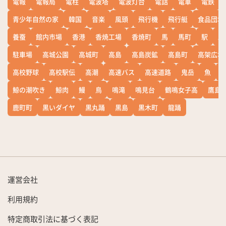
電報
電報局
電柱
電波塔
電波灯台
電話
電車
電鉄
青少年自然の家
韓国
音楽
風頭
飛行機
飛行艇
食品団地
養蚕
館内市場
香港
香焼工場
香焼町
馬
馬町
駅
駅
駐車場
高城公園
高城町
高島
高島炭鉱
高島町
高架広場
高校野球
高校駅伝
高潮
高速バス
高速道路
鬼岳
魚
鯨の潮吹き
鯨肉
鰻
鳥
鳴滝
鳴見台
鶴鳴女子高
鷹島
鹿町町
黒いダイヤ
黒丸踊
黒島
黒木町
龍踊
運営会社
利用規約
特定商取引法に基づく表記