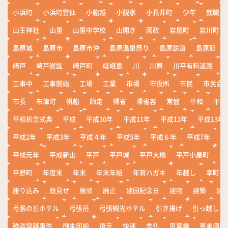
小浜町
小浜町雲仙
小船越
小説家
小長井町
少年
就職
山王神社
山里
山里中学校
山開き
岡政
岩屋町
岩川町
島原城
島原市
島原市沖
島原温泉祭り
島原鉄道
島原駅
崎戸
崎戸炭鉱
崎戸町
嵯峨島
川
川原
川平有料道路
工事中
工事開始
工場
工業
市場
市役所
市民
市民会
市長
布津町
帆船
師走
帰省
帰省客
常盤
平和
平和
平和祈念式典
平成
平成10年
平成11年
平成12年
平成13年
平成2年
平成3年
平成４年
平成5年
平成６年
平成7年
平
平成元年
平成新山
平戸
平戸城
平戸大橋
平戸小屋町
平
平野町
年度末
年末
年末年始
年賀ハガキ
年越し
幸町
座り込み
庭見せ
廃墟
廃止
建国記念日
建物
建築
建
弓張の丘ホテル
弓張岳
弓張観光ホテル
引き揚げ
引っ越し
強盗容疑事件
御朱印船
復元
快速
念仏
思案橋
恵美須町