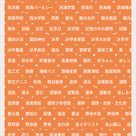
西洋館
西海パールシー
西海学園
西海市
西海橋
西海橋水
西諌早駅
西諫早駅
西鉄
観光
観光名所
観光施設
観光船
解体
訓練
記念
記念日
記念館
記憶の中の建物
試験
諏訪の池
諏訪神社
諫早
諫早体育館
諫早大水害
諫早市
諫早農業
諫早高校
諸谷
警察
警察官
護岸工事
象
豪
貫通
貯水率
貯蔵基地
貴重映像
賑町
赤ちゃん
赤レンガ
起工式
路線
路線バス
路線変更
路面凍結
路面電車
車
軟式テニス
転換
軽自動車
追悼
退治
送電鉄塔
通勤
造船
進水
遊び
遊園地
遊覧船
運休
運動会
道しるべ
遣唐使
遣唐使船
遣欧少年使節
選挙
遺跡・史跡・文化財
都大路
鄭成功
配備
酒造
重油
野母半島
野母崎
野母
野球部
野良猫
野鳥
金の卵
金メダリスト
金山銀山
釜山
針尾
釣り
鉄道
鉄道事故
銀嶺
銀座
銀行
銃撃
銅座