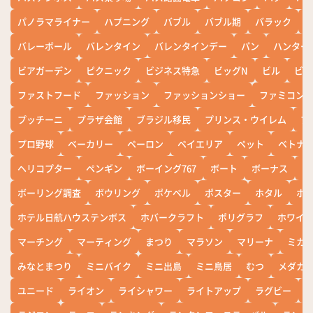
パノラマライナー
ハプニング
バブル
バブル期
バラック
バレーボール
バレンタイン
バレンタインデー
パン
ハンター
ビアガーデン
ピクニック
ビジネス特急
ビッグN
ビル
ビワ
ファストフード
ファッション
ファッションショー
ファミコン
プッチーニ
プラザ会館
ブラジル移民
プリンス・ウイレム
ブ
プロ野球
ベーカリー
ペーロン
ベイエリア
ペット
ベトナ
ヘリコプター
ペンギン
ボーイング767
ボート
ボーナス
ホ
ボーリング調査
ボウリング
ポケベル
ポスター
ホタル
ホ
ホテル日航ハウステンボス
ホバークラフト
ポリグラフ
ホワイ
マーチング
マーティング
まつり
マラソン
マリーナ
ミカ
みなとまつり
ミニバイク
ミニ出島
ミニ鳥居
むつ
メダカ
ユニード
ライオン
ライシャワー
ライトアップ
ラグビー