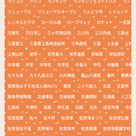
ラジコン
ラッコ
ランキング
ランタンフェスティバル
ランド
リニューアル
リニューアルオープン
りんどう号
レジェンド
レンタルビデオ
ローカル線
ロープウェイ
ロケット
一支国
万屋町
万灯流し
三ヶ町商店街
三川内
三川内焼
三景台
三菱重工
三菱重工長崎造船所
三角屋根
三重
上五島
上対
上西山町
世界一
世界最大
世界遺産
世知原
世知原町
中
中央橋
中学
中学校
中学生
中島川
中町
中継車
中華
九十九島
九十九島火口
九州商船
亀山八幡宮
事件
事務局お
事務局おすすめ法人様向け1
事故
二十六聖人
五島
五島市
亜熱帯植物園
交通事故
交通会館
交通規制
交通量
人工芝
仁田峠
今津町
仮装
伊王島
伝統
住吉
住吉市場
住吉
住民投票
佐々
佐々町
佐世保
佐世保まつり
佐世保公園
佐世保女子高
佐世保川
佐世保市
佐世保港
佐世保看護学校