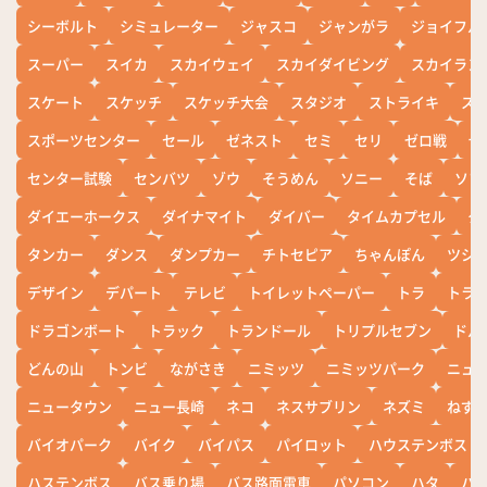
シーボルト
シミュレーター
ジャスコ
ジャンがラ
ジョイフル
スーパー
スイカ
スカイウェイ
スカイダイビング
スカイラン
スケート
スケッチ
スケッチ大会
スタジオ
ストライキ
ス
スポーツセンター
セール
ゼネスト
セミ
セリ
ゼロ戦
ぜ
センター試験
センバツ
ゾウ
そうめん
ソニー
そば
ソフ
ダイエーホークス
ダイナマイト
ダイバー
タイムカプセル
タ
タンカー
ダンス
ダンプカー
チトセピア
ちゃんぽん
ツシ
デザイン
デパート
テレビ
トイレットペーパー
トラ
トラ
ドラゴンボート
トラック
トランドール
トリプルセブン
ドル
どんの山
トンビ
ながさき
ニミッツ
ニミッツパーク
ニュ
ニュータウン
ニュー長崎
ネコ
ネスサブリン
ネズミ
ねず
バイオパーク
バイク
バイパス
パイロット
ハウステンボス
ハステンボス
バス乗り場
バス路面電車
パソコン
ハタ
ハ