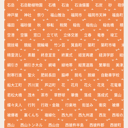
石岳
石岳動植物園
石橋
石油
石油備蓄
石炭
砂
砲弾
神戸屋
神社
祭り
福山雅治
福岡市
福岡市天神
福島町
福田
福砂屋
秋
移転
税関
稲佐
稲佐山
稲佐橋
積雪
空港
空襲
窓口
立て坑
立体交差
立春
竜巻
竣工
端
競技場
競艇
競輪場
竹ン芸
箕島町
築町
築町市場
米
精霊流し
素麺
終息宣言
終業式
経営再建
経済学部
結婚
綱引き
綱引き大会
網場
緑地帯
縦貫道路
繁華街
美津島
耐寒行進
聖火
肥前長田
脇岬
脱毛
脱線
自動車学校
船大工町
芥川賞
芦辺町
花
花月
花火
花見
花電車
若松大橋
茂木
茶市
草野球
華僑
落成
落成式
葉山
蝶々夫人
行列
行政・金融
行楽地
街並み
衝突
被爆
被爆者
裏くんち
複線化
西九州
西九州道
西友
西坂の丘
西山
西山トンネル
西山台
西彼杵半島
西彼杵郡
西彼町