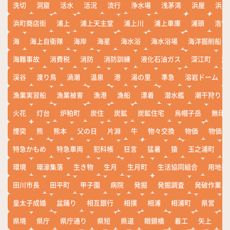
洗切
洞窟
活水
活況
流行
浄水場
浅茅湾
浜屋
浜屋
浜町商店街
浦上
浦上天主堂
浦上川
浦上車庫
浦頭
浩宮
海
海上自衛隊
海岸
海星
海水浴
海水浴場
海洋掘削船
海難事故
消費税
消防
消防訓練
液化石油ガス
深江町
淵
渓谷
渡り鳥
渦潮
温泉
港
湯の里
準急
溶岩ドーム
漁業実習船
漁業被害
漁港
漁船
漂着
潜水艦
潮干狩り
火花
灯台
炉粕町
炭住
炭鉱
炭鉱住宅
烏帽子岳
無印
煙突
熊
熊本
父の日
片淵
牛
物々交換
物価
物価高
特急かもめ
特急車両
犯科帳
狂言
猛暑
猿
玉之浦町
環境
環濠集落
生き物
生月
生月町
生活協同組合
用地売
田川市長
田平町
甲子園
病院
発掘
発掘調査
発破作業
皇太子成婚
盆踊り
相互銀行
相撲
相浦
相浦町
県営
県境
県庁
県庁通り
県短
県道
眼鏡橋
着工
矢上
矢