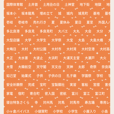
国際体育館
土井首
土用丑の日
土神堂
地下街
地獄
地獄
坂本小
坂本龍馬
埋め立て
城
城内
城見町
基地
墓参
壱岐
壱岐市
売れ行き
夏
夏休み
夏日
夏至
外国人バ
多比良港
多良見
多良見町
大バエ
大丸
大会
大分
大
大型店舗
大学
大学生
大学祭
大宝
大島
大島大橋
大
大晦日
大村
大村公園
大村市
大村湾
大村空港
大村高校
大正
大水害
大波止
大浜町
大浦天主堂
大瀬戸
大火
大雪
大韓航空
天守閣
天文台
天神
太郎
奇祭
奈良尾
如己堂
始業式
子供
子供の日
孔子廟
学園祭
学校
学
安全祈願祭
完成
宝町
宝製鋼社
実習
客船
宮摺
害虫
家電
宿町
寄合町
密入国
密航
富川
富江
富江町
寒
寝台特急さくら
寺
対州馬
対馬
対馬市
寿古踊
専用レー
小ヶ倉バイパス
小値賀町
小学校
小学生
小屋入り
小島