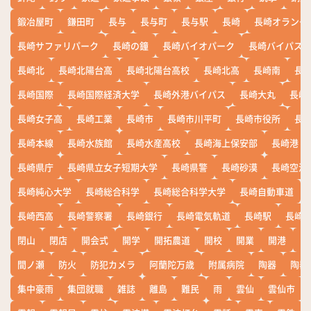
鍛冶屋町
鎌田町
長与
長与町
長与駅
長崎
長崎オランダ
長崎サファリパーク
長崎の鐘
長崎バイオパーク
長崎バイパス
長崎北
長崎北陽台高
長崎北陽台高校
長崎北高
長崎南
長
長崎国際
長崎国際経済大学
長崎外港バイパス
長崎大丸
長崎
長崎女子高
長崎工業
長崎市
長崎市川平町
長崎市役所
長
長崎本線
長崎水族館
長崎水産高校
長崎海上保安部
長崎港
長崎県庁
長崎県立女子短期大学
長崎県警
長崎砂漠
長崎空港
長崎純心大学
長崎総合科学
長崎総合科学大学
長崎自動車道
長崎西高
長崎警察署
長崎銀行
長崎電気軌道
長崎駅
長崎
閉山
閉店
開会式
開学
開拓農道
開校
開業
開港
開
間ノ瀬
防火
防犯カメラ
阿蘭陀万歳
附属病院
陶器
陶器
集中豪雨
集団就職
雑誌
離島
難民
雨
雲仙
雲仙市