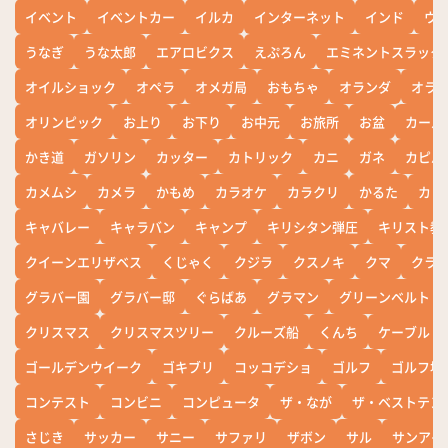
イベント
イベントカー
イルカ
インターネット
インド
ウ
うなぎ
うな太郎
エアロビクス
えぷろん
エミネントスラック
オイルショック
オペラ
オメガ局
おもちゃ
オランダ
オラ
オリンピック
お上り
お下り
お中元
お旅所
お盆
カール
かき道
ガソリン
カッター
カトリック
カニ
ガネ
カピバ
カメムシ
カメラ
かもめ
カラオケ
カラクリ
かるた
カレ
キャバレー
キャラバン
キャンプ
キリシタン弾圧
キリスト教
クイーンエリザベス
くじゃく
クジラ
クスノキ
クマ
クラ
グラバー園
グラバー邸
ぐらばあ
グラマン
グリーンベルト
クリスマス
クリスマスツリー
クルーズ船
くんち
ケーブル
ゴールデンウイーク
ゴキブリ
コッコデショ
ゴルフ
ゴルフ場
コンテスト
コンビニ
コンピュータ
ザ・なが
ザ・ベストテン
さじき
サッカー
サニー
サファリ
ザボン
サル
サンアイ