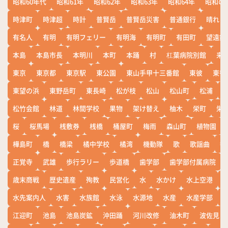
昭和60年代
昭和61年
昭和62年
昭和63年
昭和64年
昭和の
時津町
時津超
時計
普賢岳
普賢岳災害
普通銀行
晴れ
有名人
有明
有明フェリー
有明海
有明町
有田町
望遠鏡
本島
本島市長
本明川
本町
本踊
村
杠葉病院別館
来
東京
東京都
東京駅
東公園
東山手甲十三番館
東彼
東彼
東望の浜
東野岳町
東長崎
松が枝
松山
松山町
松浦
松竹会館
林道
林間学校
果物
架け替え
柚木
栄町
栄
桜
桜馬場
桟敷券
桟橋
桶屋町
梅雨
森山町
植物園
樺島町
橋
橋梁
橘中学校
橘湾
機動隊
歌
歌謡曲
歓
正覚寺
武雄
歩行ラリー
歩道橋
歯学部
歯学部付属病院
歳末商戦
歴史遺産
殉教
民営化
水
水かけ
水上空港
水先案内人
水害
水族館
水泳
水源地
水産
水産学部
江迎町
池島
池島炭鉱
沖田踊
河川改修
油木町
波佐見