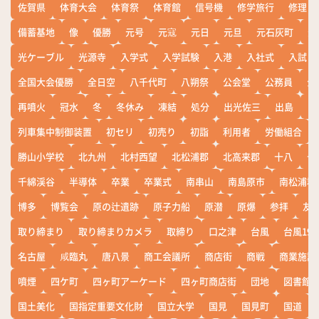
佐賀県
体育大会
体育祭
体育館
信号機
修学旅行
修理
備蓄基地
像
優勝
元号
元寇
元日
元旦
元石灰町
元
光ケーブル
光源寺
入学式
入学試験
入港
入社式
入試
全国大会優勝
全日空
八千代町
八朔祭
公会堂
公務員
公
再噴火
冠水
冬
冬休み
凍結
処分
出光佐三
出島
出
列車集中制御装置
初セリ
初売り
初詣
利用者
労働組合
勝山小学校
北九州
北村西望
北松浦郡
北高来郡
十八
十
千綿渓谷
半導体
卒業
卒業式
南串山
南島原市
南松浦郡
博多
博覧会
原の辻遺跡
原子力船
原潜
原爆
参拝
友
取り締まり
取り締まりカメラ
取締り
口之津
台風
台風19
名古屋
咸臨丸
唐八景
商工会議所
商店街
商戦
商業施設
噴煙
四ケ町
四ヶ町アーケード
四ヶ町商店街
団地
図書館
国土美化
国指定重要文化財
国立大学
国見
国見町
国道