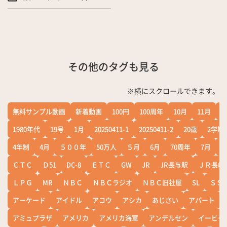
その他のタグも見る
※横にスクロールできます。
無料サンプル動画
新着動画
100円
100周年
10月
11月
1
1980年代
19号
1月
20250411-1
20250411-2
20歳
2学期
4年制
4月
５００年
50万人
５月
6月
70周年
7月
ＣＴＣ
Ｄ51
DC-8
ＥＴＣ
GW
JR
JR長与駅
ＪＲ長崎
ＬＰＧ
MR
ＮＢＣ
ＮＢＣラジオ
ＮＢＣ旧社屋
SL
ＳＳ
アーケード
アイドル
アコウ
アシカ
あじさい
アパート
アミュプラザ
アメリカ
アメリカ海軍
アンデルセン
イービー