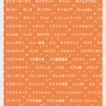
ダイエーホークス
ダイナマイト
ダイバー
タイムカプセル
タ
タンカー
ダンス
ダンプカー
チトセピア
ちゃんぽん
ツシ
デザイン
デパート
テレビ
トイレットペーパー
トラ
トラ
ドラゴンボート
トラック
トランドール
トリプルセブン
ドル
どんの山
トンビ
ながさき
ニミッツ
ニミッツパーク
ニュ
ニュータウン
ニュー長崎
ネコ
ネスサブリン
ネズミ
ねず
バイオパーク
バイク
バイパス
パイロット
ハウステンボス
ハステンボス
バス乗り場
バス路面電車
パソコン
ハタ
ハ
パノラマライナー
ハプニング
バブル
バブル期
バラック
バレーボール
バレンタイン
バレンタインデー
パン
ハンター
ビアガーデン
ピクニック
ビジネス特急
ビッグN
ビル
ビワ
ファストフード
ファッション
ファッションショー
ファミコン
プッチーニ
プラザ会館
ブラジル移民
プリンス・ウイレム
ブ