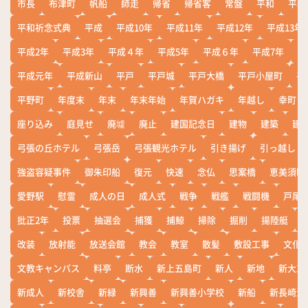
市長
布津町
帆船
師走
帰省
帰省客
常盤
平和
平和
平和祈念式典
平成
平成10年
平成11年
平成12年
平成13年
平成2年
平成3年
平成４年
平成5年
平成６年
平成7年
平
平成元年
平成新山
平戸
平戸城
平戸大橋
平戸小屋町
平
平野町
年度末
年末
年末年始
年賀ハガキ
年越し
幸町
座り込み
庭見せ
廃墟
廃止
建国記念日
建物
建築
建
弓張の丘ホテル
弓張岳
弓張観光ホテル
引き揚げ
引っ越し
強盗容疑事件
御朱印船
復元
快速
念仏
思案橋
恵美須町
愛野駅
慰霊
成人の日
成人式
戦争
戦艦
戦闘機
戸尾
批正2年
投票
抽選会
捕獲
捕鯨
掃除
掘削
揚陸艇
改装
放射能
放送会館
教会
教室
散髪
敷設工事
文化
文教キャンパス
料亭
断水
新上五島町
新人
新地
新大工
新成人
新校舎
新緑
新興善
新興善小学校
新船
新長崎漁