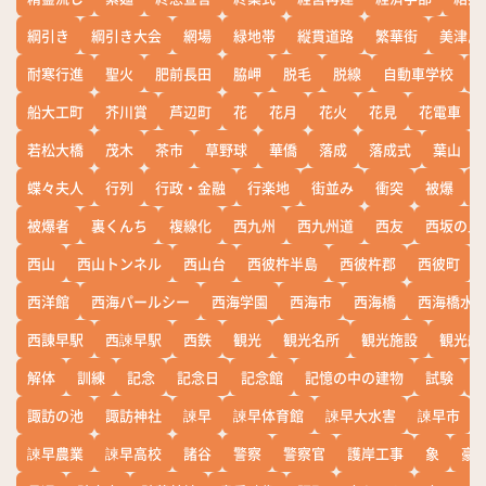
綱引き
綱引き大会
網場
緑地帯
縦貫道路
繁華街
美津島
耐寒行進
聖火
肥前長田
脇岬
脱毛
脱線
自動車学校
船大工町
芥川賞
芦辺町
花
花月
花火
花見
花電車
若松大橋
茂木
茶市
草野球
華僑
落成
落成式
葉山
蝶々夫人
行列
行政・金融
行楽地
街並み
衝突
被爆
被爆者
裏くんち
複線化
西九州
西九州道
西友
西坂の丘
西山
西山トンネル
西山台
西彼杵半島
西彼杵郡
西彼町
西洋館
西海パールシー
西海学園
西海市
西海橋
西海橋水
西諌早駅
西諫早駅
西鉄
観光
観光名所
観光施設
観光船
解体
訓練
記念
記念日
記念館
記憶の中の建物
試験
諏訪の池
諏訪神社
諫早
諫早体育館
諫早大水害
諫早市
諫早農業
諫早高校
諸谷
警察
警察官
護岸工事
象
豪