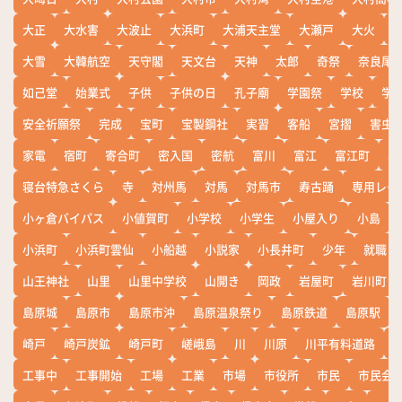
大正
大水害
大波止
大浜町
大浦天主堂
大瀬戸
大火
大雪
大韓航空
天守閣
天文台
天神
太郎
奇祭
奈良尾
如己堂
始業式
子供
子供の日
孔子廟
学園祭
学校
学
安全祈願祭
完成
宝町
宝製鋼社
実習
客船
宮摺
害虫
家電
宿町
寄合町
密入国
密航
富川
富江
富江町
寒
寝台特急さくら
寺
対州馬
対馬
対馬市
寿古踊
専用レー
小ヶ倉バイパス
小値賀町
小学校
小学生
小屋入り
小島
小浜町
小浜町雲仙
小船越
小説家
小長井町
少年
就職
山王神社
山里
山里中学校
山開き
岡政
岩屋町
岩川町
島原城
島原市
島原市沖
島原温泉祭り
島原鉄道
島原駅
崎戸
崎戸炭鉱
崎戸町
嵯峨島
川
川原
川平有料道路
工事中
工事開始
工場
工業
市場
市役所
市民
市民会