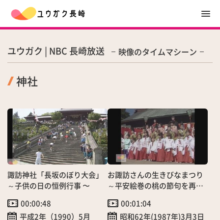
ユウガク | NBC 長崎放送
映像のタイムマシーン
神社
諏訪神社「長坂のぼり大会」
お諏訪さんの生きびなまつり
～子供の日の恒例行事 〜
～平安絵巻の桃の節句を再現
～
00:00:48
00:01:04
平成2年（1990）5月
昭和62年(1987年)3月3日