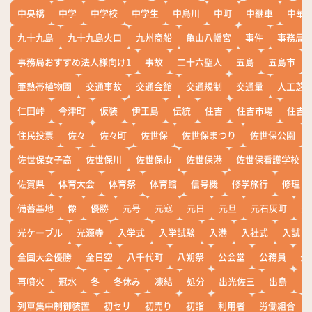
中央橋
中学
中学校
中学生
中島川
中町
中継車
中華
九十九島
九十九島火口
九州商船
亀山八幡宮
事件
事務局お
事務局おすすめ法人様向け1
事故
二十六聖人
五島
五島市
亜熱帯植物園
交通事故
交通会館
交通規制
交通量
人工芝
仁田峠
今津町
仮装
伊王島
伝統
住吉
住吉市場
住吉
住民投票
佐々
佐々町
佐世保
佐世保まつり
佐世保公園
佐世保女子高
佐世保川
佐世保市
佐世保港
佐世保看護学校
佐賀県
体育大会
体育祭
体育館
信号機
修学旅行
修理
備蓄基地
像
優勝
元号
元寇
元日
元旦
元石灰町
元
光ケーブル
光源寺
入学式
入学試験
入港
入社式
入試
全国大会優勝
全日空
八千代町
八朔祭
公会堂
公務員
公
再噴火
冠水
冬
冬休み
凍結
処分
出光佐三
出島
出
列車集中制御装置
初セリ
初売り
初詣
利用者
労働組合