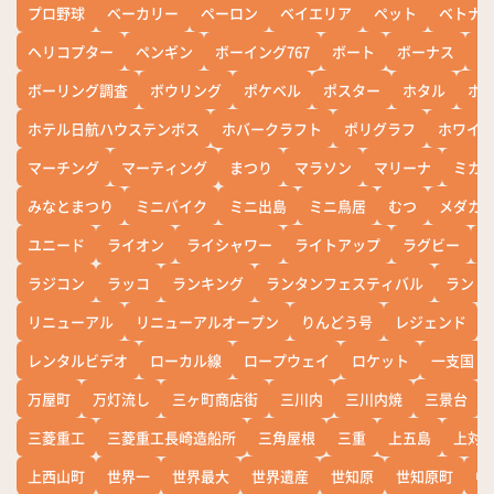
プロ野球
ベーカリー
ペーロン
ベイエリア
ペット
ベトナ
ヘリコプター
ペンギン
ボーイング767
ボート
ボーナス
ホ
ボーリング調査
ボウリング
ポケベル
ポスター
ホタル
ホ
ホテル日航ハウステンボス
ホバークラフト
ポリグラフ
ホワイ
マーチング
マーティング
まつり
マラソン
マリーナ
ミカ
みなとまつり
ミニバイク
ミニ出島
ミニ鳥居
むつ
メダカ
ユニード
ライオン
ライシャワー
ライトアップ
ラグビー
ラジコン
ラッコ
ランキング
ランタンフェスティバル
ランド
リニューアル
リニューアルオープン
りんどう号
レジェンド
レンタルビデオ
ローカル線
ロープウェイ
ロケット
一支国
万屋町
万灯流し
三ヶ町商店街
三川内
三川内焼
三景台
三菱重工
三菱重工長崎造船所
三角屋根
三重
上五島
上対
上西山町
世界一
世界最大
世界遺産
世知原
世知原町
中