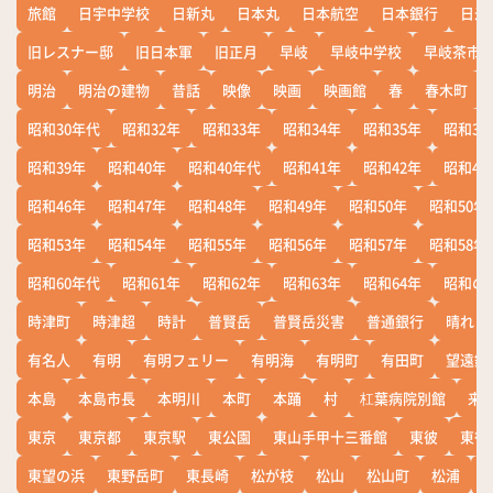
旅館
日宇中学校
日新丸
日本丸
日本航空
日本銀行
日米
旧レスナー邸
旧日本軍
旧正月
早岐
早岐中学校
早岐茶市
明治
明治の建物
昔話
映像
映画
映画館
春
春木町
昭和30年代
昭和32年
昭和33年
昭和34年
昭和35年
昭和36
昭和39年
昭和40年
昭和40年代
昭和41年
昭和42年
昭和43
昭和46年
昭和47年
昭和48年
昭和49年
昭和50年
昭和50年
昭和53年
昭和54年
昭和55年
昭和56年
昭和57年
昭和58年
昭和60年代
昭和61年
昭和62年
昭和63年
昭和64年
昭和の
時津町
時津超
時計
普賢岳
普賢岳災害
普通銀行
晴れ
有名人
有明
有明フェリー
有明海
有明町
有田町
望遠鏡
本島
本島市長
本明川
本町
本踊
村
杠葉病院別館
来
東京
東京都
東京駅
東公園
東山手甲十三番館
東彼
東彼
東望の浜
東野岳町
東長崎
松が枝
松山
松山町
松浦