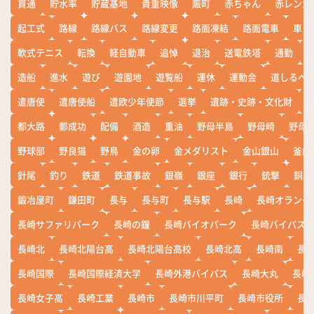
貫通
貯水率
貯蔵基地
貴重映像
賑町
赤ちゃん
赤レンガ
起工式
路線
路線バス
路線変更
路面凍結
路面電車
車
軟式テニス
転換
軽自動車
追悼
退治
送電鉄塔
通勤
造船
進水
遊び
遊園地
遊覧船
運休
運動会
道しるべ
遣唐使
遣唐使船
遣欧少年使節
選挙
遺跡・史跡・文化財
都大路
鄭成功
配備
酒造
重油
野母半島
野母崎
野母
野球部
野良猫
野鳥
金の卵
金メダリスト
金山銀山
釜山
針尾
釣り
鉄道
鉄道事故
銀嶺
銀座
銀行
銃撃
銅座
鍛冶屋町
鎌田町
長与
長与町
長与駅
長崎
長崎オランダ
長崎サファリパーク
長崎の鐘
長崎バイオパーク
長崎バイパス
長崎北
長崎北陽台高
長崎北陽台高校
長崎北高
長崎南
長
長崎国際
長崎国際経済大学
長崎外港バイパス
長崎大丸
長崎
長崎女子高
長崎工業
長崎市
長崎市川平町
長崎市役所
長