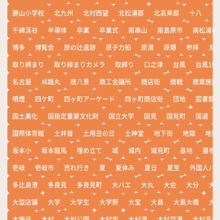
勝山小学校
北九州
北村西望
北松浦郡
北高来郡
十八
十
千綿渓谷
半導体
卒業
卒業式
南串山
南島原市
南松浦郡
博多
博覧会
原の辻遺跡
原子力船
原潜
原爆
参拝
友
取り締まり
取り締まりカメラ
取締り
口之津
台風
台風19
名古屋
咸臨丸
唐八景
商工会議所
商店街
商戦
商業施設
噴煙
四ケ町
四ヶ町アーケード
四ヶ町商店街
団地
図書館
国土美化
国指定重要文化財
国立大学
国見
国見町
国道
国際体育館
土井首
土用丑の日
土神堂
地下街
地獄
地獄
坂本小
坂本龍馬
埋め立て
城
城内
城見町
基地
墓参
壱岐
壱岐市
売れ行き
夏
夏休み
夏日
夏至
外国人バ
多比良港
多良見
多良見町
大バエ
大丸
大会
大分
大
大型店舗
大学
大学生
大学祭
大宝
大島
大島大橋
大
大晦日
大村
大村公園
大村市
大村湾
大村空港
大村高校