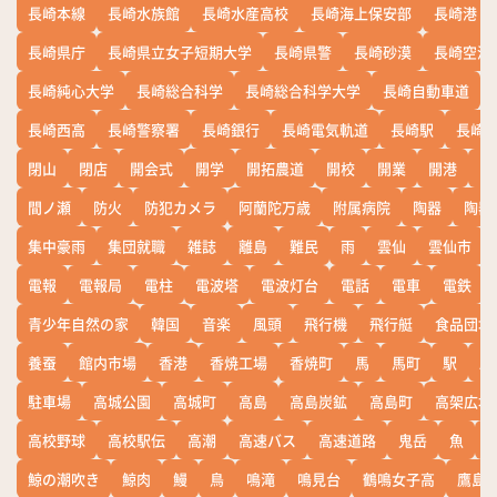
長崎本線
長崎水族館
長崎水産高校
長崎海上保安部
長崎港
長崎県庁
長崎県立女子短期大学
長崎県警
長崎砂漠
長崎空港
長崎純心大学
長崎総合科学
長崎総合科学大学
長崎自動車道
長崎西高
長崎警察署
長崎銀行
長崎電気軌道
長崎駅
長崎
閉山
閉店
開会式
開学
開拓農道
開校
開業
開港
開
間ノ瀬
防火
防犯カメラ
阿蘭陀万歳
附属病院
陶器
陶器
集中豪雨
集団就職
雑誌
離島
難民
雨
雲仙
雲仙市
電報
電報局
電柱
電波塔
電波灯台
電話
電車
電鉄
青少年自然の家
韓国
音楽
風頭
飛行機
飛行艇
食品団地
養蚕
館内市場
香港
香焼工場
香焼町
馬
馬町
駅
駅
駐車場
高城公園
高城町
高島
高島炭鉱
高島町
高架広場
高校野球
高校駅伝
高潮
高速バス
高速道路
鬼岳
魚
鯨の潮吹き
鯨肉
鰻
鳥
鳴滝
鳴見台
鶴鳴女子高
鷹島