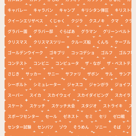
キャバレー
キャラバン
キャンプ
キリシタン弾圧
キリスト教
クイーンエリザベス
くじゃく
クジラ
クスノキ
クマ
クラ
グラバー園
グラバー邸
ぐらばあ
グラマン
グリーンベルト
クリスマス
クリスマスツリー
クルーズ船
くんち
ケーブル
ゴールデンウイーク
ゴキブリ
コッコデショ
ゴルフ
ゴルフ場
コンテスト
コンビニ
コンピュータ
ザ・なが
ザ・ベストテン
さじき
サッカー
サニー
サファリ
ザボン
サル
サンアイ
シーボルト
シミュレーター
ジャスコ
ジャンがラ
ジョイフル
スーパー
スイカ
スカイウェイ
スカイダイビング
スカイラン
スケート
スケッチ
スケッチ大会
スタジオ
ストライキ
ス
スポーツセンター
セール
ゼネスト
セミ
セリ
ゼロ戦
ぜ
センター試験
センバツ
ゾウ
そうめん
ソニー
そば
ソフ