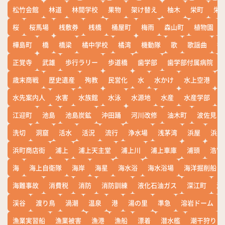
松竹会館
林道
林間学校
果物
架け替え
柚木
栄町
栄
桜
桜馬場
桟敷券
桟橋
桶屋町
梅雨
森山町
植物園
樺島町
橋
橋梁
橘中学校
橘湾
機動隊
歌
歌謡曲
歓
正覚寺
武雄
歩行ラリー
歩道橋
歯学部
歯学部付属病院
歳末商戦
歴史遺産
殉教
民営化
水
水かけ
水上空港
水先案内人
水害
水族館
水泳
水源地
水産
水産学部
江迎町
池島
池島炭鉱
沖田踊
河川改修
油木町
波佐見
洗切
洞窟
活水
活況
流行
浄水場
浅茅湾
浜屋
浜屋
浜町商店街
浦上
浦上天主堂
浦上川
浦上車庫
浦頭
浩宮
海
海上自衛隊
海岸
海星
海水浴
海水浴場
海洋掘削船
海難事故
消費税
消防
消防訓練
液化石油ガス
深江町
淵
渓谷
渡り鳥
渦潮
温泉
港
湯の里
準急
溶岩ドーム
漁業実習船
漁業被害
漁港
漁船
漂着
潜水艦
潮干狩り