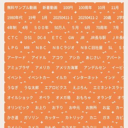
無料サンプル動画
新着動画
100円
100周年
10月
11月
1
1980年代
19号
1月
20250411-1
20250411-2
20歳
2学期
4年制
4月
５００年
50万人
５月
6月
70周年
7月
ＣＴＣ
Ｄ51
DC-8
ＥＴＣ
GW
JR
JR長与駅
ＪＲ長崎
ＬＰＧ
MR
ＮＢＣ
ＮＢＣラジオ
ＮＢＣ旧社屋
SL
ＳＳ
アーケード
アイドル
アコウ
アシカ
あじさい
アパート
アミュプラザ
アメリカ
アメリカ海軍
アンデルセン
イービー
イベント
イベントカー
イルカ
インターネット
インド
ウ
うなぎ
うな太郎
エアロビクス
えぷろん
エミネントスラック
オイルショック
オペラ
オメガ局
おもちゃ
オランダ
オラ
オリンピック
お上り
お下り
お中元
お旅所
お盆
カール
かき道
ガソリン
カッター
カトリック
カニ
ガネ
カピバ
カメムシ
カメラ
かもめ
カラオケ
カラクリ
かるた
カレ