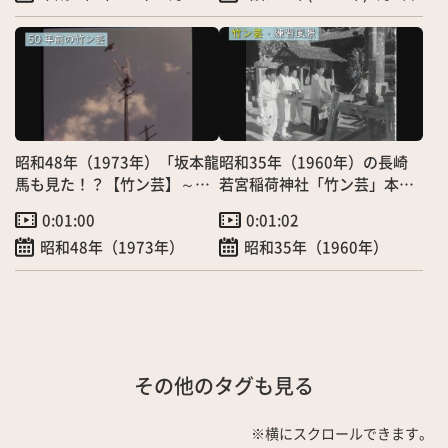
昭和48年（1973年）「坂本龍
昭和35年（1960年）の長崎
馬も見た！？【竹ン芸】～秋
若宮稲荷神社「竹ン芸」本番
空に舞う若宮稲荷の白ギツネ
（10/14）
0:01:00
0:01:02
～」（10/14）
昭和48年（1973年）
昭和35年（1960年）
その他のタグも見る
※横にスクロールできます。