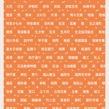
火花
灯台
炉粕町
炭住
炭鉱
炭鉱住宅
烏帽子岳
無印
煙突
熊
熊本
父の日
片淵
牛
物々交換
物価
物価高
特急かもめ
特急車両
犯科帳
狂言
猛暑
猿
玉之浦町
環境
環濠集落
生き物
生月
生月町
生活協同組合
用地売
田川市長
田平町
甲子園
病院
発掘
発掘調査
発破作業
皇太子成婚
盆踊り
相互銀行
相撲
相浦
相浦町
県営
県境
県庁
県庁通り
県短
県道
眼鏡橋
着工
矢上
矢
石岳
石岳動植物園
石橋
石油
石油備蓄
石炭
砂
砲弾
神戸屋
神社
祭り
福山雅治
福岡市
福岡市天神
福島町
福田
福砂屋
秋
移転
税関
稲佐
稲佐山
稲佐橋
積雪
空港
空襲
窓口
立て坑
立体交差
立春
竜巻
竣工
端
競技場
競艇
競輪場
竹ン芸
箕島町
築町
築町市場
米
精霊流し
素麺
終息宣言
終業式
経営再建
経済学部
結婚