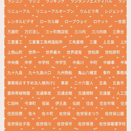
ラジコン
ラッコ
ランキング
ランタンフェスティバル
ランド
リニューアル
リニューアルオープン
りんどう号
レジェンド
レンタルビデオ
ローカル線
ロープウェイ
ロケット
一支国
万屋町
万灯流し
三ヶ町商店街
三川内
三川内焼
三景台
三菱重工
三菱重工長崎造船所
三角屋根
三重
上五島
上対
上西山町
世界一
世界最大
世界遺産
世知原
世知原町
中
中央橋
中学
中学校
中学生
中島川
中町
中継車
中華
九十九島
九十九島火口
九州商船
亀山八幡宮
事件
事務局お
事務局おすすめ法人様向け1
事故
二十六聖人
五島
五島市
亜熱帯植物園
交通事故
交通会館
交通規制
交通量
人工芝
仁田峠
今津町
仮装
伊王島
伝統
住吉
住吉市場
住吉
住民投票
佐々
佐々町
佐世保
佐世保まつり
佐世保公園
佐世保女子高
佐世保川
佐世保市
佐世保港
佐世保看護学校