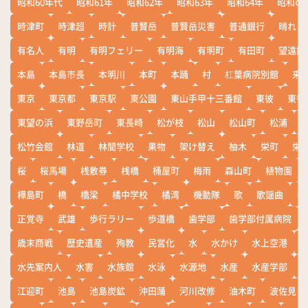
昭和60年代
昭和61年
昭和62年
昭和63年
昭和64年
昭和の
時津町
時津超
時計
普賢岳
普賢岳災害
普通銀行
晴れ
有名人
有明
有明フェリー
有明海
有明町
有田町
望遠鏡
本島
本島市長
本明川
本町
本踊
村
杠葉病院別館
来
東京
東京都
東京駅
東公園
東山手甲十三番館
東彼
東彼
東望の浜
東野岳町
東長崎
松が枝
松山
松山町
松浦
松竹会館
林道
林間学校
果物
架け替え
柚木
栄町
栄
桜
桜馬場
桟敷券
桟橋
桶屋町
梅雨
森山町
植物園
樺島町
橋
橋梁
橘中学校
橘湾
機動隊
歌
歌謡曲
歓
正覚寺
武雄
歩行ラリー
歩道橋
歯学部
歯学部付属病院
歳末商戦
歴史遺産
殉教
民営化
水
水かけ
水上空港
水先案内人
水害
水族館
水泳
水源地
水産
水産学部
江迎町
池島
池島炭鉱
沖田踊
河川改修
油木町
波佐見