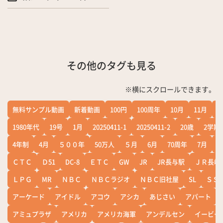
その他のタグも見る
※横にスクロールできます。
無料サンプル動画
新着動画
100円
100周年
10月
11月
1
1980年代
19号
1月
20250411-1
20250411-2
20歳
2学期
4年制
4月
５００年
50万人
５月
6月
70周年
7月
ＣＴＣ
Ｄ51
DC-8
ＥＴＣ
GW
JR
JR長与駅
ＪＲ長崎
ＬＰＧ
MR
ＮＢＣ
ＮＢＣラジオ
ＮＢＣ旧社屋
SL
ＳＳ
アーケード
アイドル
アコウ
アシカ
あじさい
アパート
アミュプラザ
アメリカ
アメリカ海軍
アンデルセン
イービー