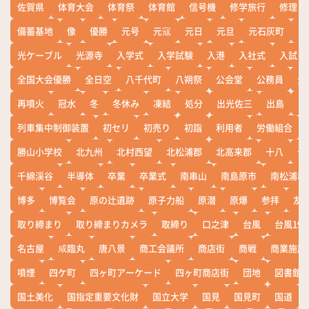
佐賀県
体育大会
体育祭
体育館
信号機
修学旅行
修理
備蓄基地
像
優勝
元号
元寇
元日
元旦
元石灰町
元
光ケーブル
光源寺
入学式
入学試験
入港
入社式
入試
全国大会優勝
全日空
八千代町
八朔祭
公会堂
公務員
公
再噴火
冠水
冬
冬休み
凍結
処分
出光佐三
出島
出
列車集中制御装置
初セリ
初売り
初詣
利用者
労働組合
勝山小学校
北九州
北村西望
北松浦郡
北高来郡
十八
十
千綿渓谷
半導体
卒業
卒業式
南串山
南島原市
南松浦郡
博多
博覧会
原の辻遺跡
原子力船
原潜
原爆
参拝
友
取り締まり
取り締まりカメラ
取締り
口之津
台風
台風19
名古屋
咸臨丸
唐八景
商工会議所
商店街
商戦
商業施設
噴煙
四ケ町
四ヶ町アーケード
四ヶ町商店街
団地
図書館
国土美化
国指定重要文化財
国立大学
国見
国見町
国道