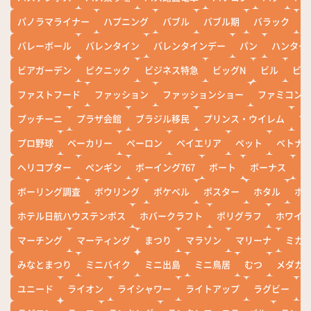
パノラマライナー
ハプニング
バブル
バブル期
バラック
バレーボール
バレンタイン
バレンタインデー
パン
ハンター
ビアガーデン
ピクニック
ビジネス特急
ビッグN
ビル
ビワ
ファストフード
ファッション
ファッションショー
ファミコン
プッチーニ
プラザ会館
ブラジル移民
プリンス・ウイレム
ブ
プロ野球
ベーカリー
ペーロン
ベイエリア
ペット
ベトナ
ヘリコプター
ペンギン
ボーイング767
ボート
ボーナス
ホ
ボーリング調査
ボウリング
ポケベル
ポスター
ホタル
ホ
ホテル日航ハウステンボス
ホバークラフト
ポリグラフ
ホワイ
マーチング
マーティング
まつり
マラソン
マリーナ
ミカ
みなとまつり
ミニバイク
ミニ出島
ミニ鳥居
むつ
メダカ
ユニード
ライオン
ライシャワー
ライトアップ
ラグビー