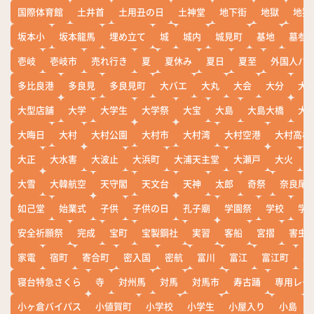
国際体育館
土井首
土用丑の日
土神堂
地下街
地獄
地獄
坂本小
坂本龍馬
埋め立て
城
城内
城見町
基地
墓参
壱岐
壱岐市
売れ行き
夏
夏休み
夏日
夏至
外国人バ
多比良港
多良見
多良見町
大バエ
大丸
大会
大分
大
大型店舗
大学
大学生
大学祭
大宝
大島
大島大橋
大
大晦日
大村
大村公園
大村市
大村湾
大村空港
大村高校
大正
大水害
大波止
大浜町
大浦天主堂
大瀬戸
大火
大雪
大韓航空
天守閣
天文台
天神
太郎
奇祭
奈良尾
如己堂
始業式
子供
子供の日
孔子廟
学園祭
学校
学
安全祈願祭
完成
宝町
宝製鋼社
実習
客船
宮摺
害虫
家電
宿町
寄合町
密入国
密航
富川
富江
富江町
寒
寝台特急さくら
寺
対州馬
対馬
対馬市
寿古踊
専用レー
小ヶ倉バイパス
小値賀町
小学校
小学生
小屋入り
小島