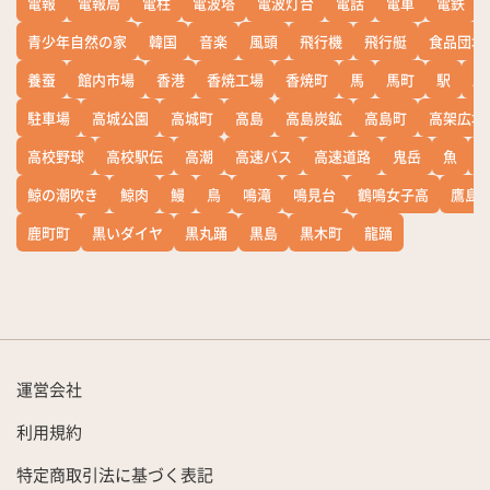
電報
電報局
電柱
電波塔
電波灯台
電話
電車
電鉄
青少年自然の家
韓国
音楽
風頭
飛行機
飛行艇
食品団地
養蚕
館内市場
香港
香焼工場
香焼町
馬
馬町
駅
駅
駐車場
高城公園
高城町
高島
高島炭鉱
高島町
高架広場
高校野球
高校駅伝
高潮
高速バス
高速道路
鬼岳
魚
鯨の潮吹き
鯨肉
鰻
鳥
鳴滝
鳴見台
鶴鳴女子高
鷹島
鹿町町
黒いダイヤ
黒丸踊
黒島
黒木町
龍踊
運営会社
利用規約
特定商取引法に基づく表記