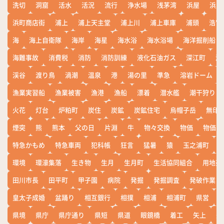
洗切
洞窟
活水
活況
流行
浄水場
浅茅湾
浜屋
浜屋
浜町商店街
浦上
浦上天主堂
浦上川
浦上車庫
浦頭
浩宮
海
海上自衛隊
海岸
海星
海水浴
海水浴場
海洋掘削船
海難事故
消費税
消防
消防訓練
液化石油ガス
深江町
淵
渓谷
渡り鳥
渦潮
温泉
港
湯の里
準急
溶岩ドーム
漁業実習船
漁業被害
漁港
漁船
漂着
潜水艦
潮干狩り
火花
灯台
炉粕町
炭住
炭鉱
炭鉱住宅
烏帽子岳
無印
煙突
熊
熊本
父の日
片淵
牛
物々交換
物価
物価高
特急かもめ
特急車両
犯科帳
狂言
猛暑
猿
玉之浦町
環境
環濠集落
生き物
生月
生月町
生活協同組合
用地売
田川市長
田平町
甲子園
病院
発掘
発掘調査
発破作業
皇太子成婚
盆踊り
相互銀行
相撲
相浦
相浦町
県営
県境
県庁
県庁通り
県短
県道
眼鏡橋
着工
矢上
矢