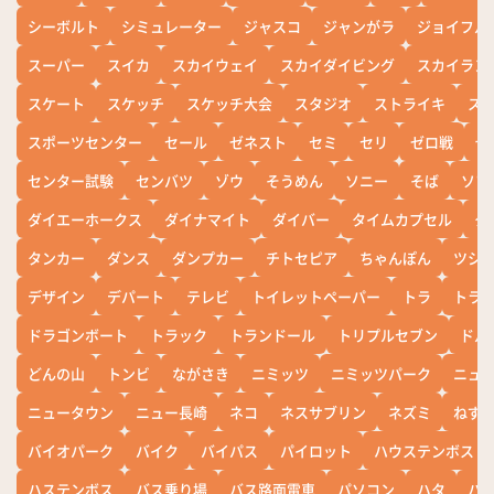
シーボルト
シミュレーター
ジャスコ
ジャンがラ
ジョイフル
スーパー
スイカ
スカイウェイ
スカイダイビング
スカイラン
スケート
スケッチ
スケッチ大会
スタジオ
ストライキ
ス
スポーツセンター
セール
ゼネスト
セミ
セリ
ゼロ戦
ぜ
センター試験
センバツ
ゾウ
そうめん
ソニー
そば
ソフ
ダイエーホークス
ダイナマイト
ダイバー
タイムカプセル
タ
タンカー
ダンス
ダンプカー
チトセピア
ちゃんぽん
ツシ
デザイン
デパート
テレビ
トイレットペーパー
トラ
トラ
ドラゴンボート
トラック
トランドール
トリプルセブン
ドル
どんの山
トンビ
ながさき
ニミッツ
ニミッツパーク
ニュ
ニュータウン
ニュー長崎
ネコ
ネスサブリン
ネズミ
ねず
バイオパーク
バイク
バイパス
パイロット
ハウステンボス
ハステンボス
バス乗り場
バス路面電車
パソコン
ハタ
ハ