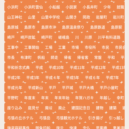
小浜町
小浜町雲仙
小船越
小説家
小長井町
少年
就職
山王神社
山里
山里中学校
山開き
岡政
岩屋町
岩川町
島原城
島原市
島原市沖
島原温泉祭り
島原鉄道
島原駅
崎戸
崎戸炭鉱
崎戸町
嵯峨島
川
川原
川平有料道路
工事中
工事開始
工場
工業
市場
市役所
市民
市民会
市長
布津町
帆船
師走
帰省
帰省客
常盤
平和
平和
平和祈念式典
平成
平成10年
平成11年
平成12年
平成13年
平成2年
平成3年
平成４年
平成5年
平成６年
平成7年
平
平成元年
平成新山
平戸
平戸城
平戸大橋
平戸小屋町
平
平野町
年度末
年末
年末年始
年賀ハガキ
年越し
幸町
座り込み
庭見せ
廃墟
廃止
建国記念日
建物
建築
建
弓張の丘ホテル
弓張岳
弓張観光ホテル
引き揚げ
引っ越し
強盗容疑事件
御朱印船
復元
快速
念仏
思案橋
恵美須町