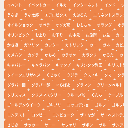
イベント
イベントカー
イルカ
インターネット
インド
ウ
うなぎ
うな太郎
エアロビクス
えぷろん
エミネントスラック
オイルショック
オペラ
オメガ局
おもちゃ
オランダ
オラ
オリンピック
お上り
お下り
お中元
お旅所
お盆
カール
かき道
ガソリン
カッター
カトリック
カニ
ガネ
カピバ
カメムシ
カメラ
かもめ
カラオケ
カラクリ
かるた
カレ
キャバレー
キャラバン
キャンプ
キリシタン弾圧
キリスト教
クイーンエリザベス
くじゃく
クジラ
クスノキ
クマ
クラ
グラバー園
グラバー邸
ぐらばあ
グラマン
グリーンベルト
クリスマス
クリスマスツリー
クルーズ船
くんち
ケーブル
ゴールデンウイーク
ゴキブリ
コッコデショ
ゴルフ
ゴルフ場
コンテスト
コンビニ
コンピュータ
ザ・なが
ザ・ベストテン
さじき
サッカー
サニー
サファリ
ザボン
サル
サンアイ