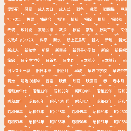
愛野駅
慰霊
成人の日
成人式
戦争
戦艦
戦闘機
戸尾
批正2年
投票
抽選会
捕獲
捕鯨
掃除
掘削
揚陸艇
改装
放射能
放送会館
教会
教室
散髪
敷設工事
文化
文教キャンパス
料亭
断水
新上五島町
新人
新地
新大工
新成人
新校舎
新緑
新興善
新興善小学校
新船
新長崎漁
旅館
日宇中学校
日新丸
日本丸
日本航空
日本銀行
日米
旧レスナー邸
旧日本軍
旧正月
早岐
早岐中学校
早岐茶市
明治
明治の建物
昔話
映像
映画
映画館
春
春木町
昭和30年代
昭和32年
昭和33年
昭和34年
昭和35年
昭和36
昭和39年
昭和40年
昭和40年代
昭和41年
昭和42年
昭和43
昭和46年
昭和47年
昭和48年
昭和49年
昭和50年
昭和50年
昭和53年
昭和54年
昭和55年
昭和56年
昭和57年
昭和58年