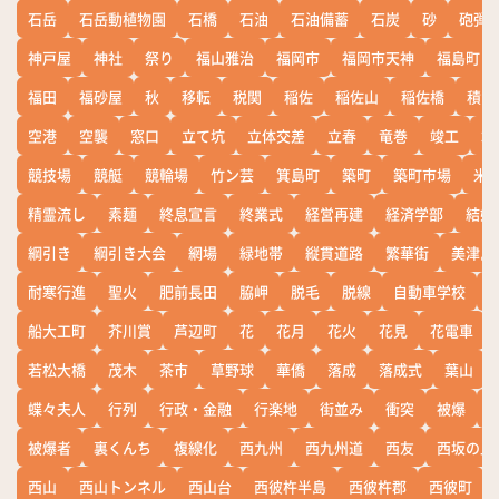
石岳
石岳動植物園
石橋
石油
石油備蓄
石炭
砂
砲弾
神戸屋
神社
祭り
福山雅治
福岡市
福岡市天神
福島町
福田
福砂屋
秋
移転
税関
稲佐
稲佐山
稲佐橋
積雪
空港
空襲
窓口
立て坑
立体交差
立春
竜巻
竣工
端
競技場
競艇
競輪場
竹ン芸
箕島町
築町
築町市場
米
精霊流し
素麺
終息宣言
終業式
経営再建
経済学部
結婚
綱引き
綱引き大会
網場
緑地帯
縦貫道路
繁華街
美津島
耐寒行進
聖火
肥前長田
脇岬
脱毛
脱線
自動車学校
船大工町
芥川賞
芦辺町
花
花月
花火
花見
花電車
若松大橋
茂木
茶市
草野球
華僑
落成
落成式
葉山
蝶々夫人
行列
行政・金融
行楽地
街並み
衝突
被爆
被爆者
裏くんち
複線化
西九州
西九州道
西友
西坂の丘
西山
西山トンネル
西山台
西彼杵半島
西彼杵郡
西彼町