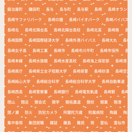
鍛冶屋町
鎌田町
長与
長与町
長与駅
長崎
長崎オランダ
長崎サファリパーク
長崎の鐘
長崎バイオパーク
長崎バイパス
長崎北
長崎北陽台高
長崎北陽台高校
長崎北高
長崎南
長
長崎国際
長崎国際経済大学
長崎外港バイパス
長崎大丸
長崎
長崎女子高
長崎工業
長崎市
長崎市川平町
長崎市役所
長
長崎本線
長崎水族館
長崎水産高校
長崎海上保安部
長崎港
長崎県庁
長崎県立女子短期大学
長崎県警
長崎砂漠
長崎空港
長崎純心大学
長崎総合科学
長崎総合科学大学
長崎自動車道
長崎西高
長崎警察署
長崎銀行
長崎電気軌道
長崎駅
長崎
閉山
閉店
開会式
開学
開拓農道
開校
開業
開港
開
間ノ瀬
防火
防犯カメラ
阿蘭陀万歳
附属病院
陶器
陶器
集中豪雨
集団就職
雑誌
離島
難民
雨
雲仙
雲仙市