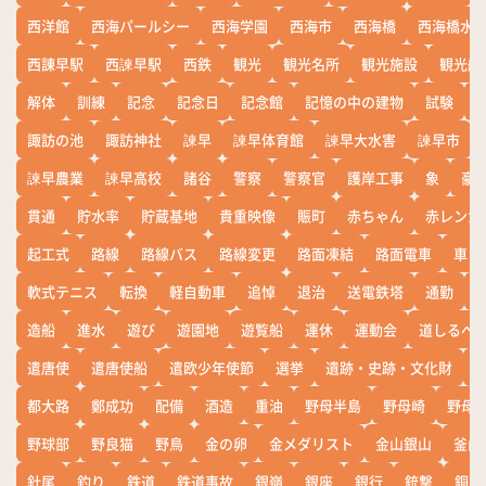
西洋館
西海パールシー
西海学園
西海市
西海橋
西海橋水
西諌早駅
西諫早駅
西鉄
観光
観光名所
観光施設
観光船
解体
訓練
記念
記念日
記念館
記憶の中の建物
試験
諏訪の池
諏訪神社
諫早
諫早体育館
諫早大水害
諫早市
諫早農業
諫早高校
諸谷
警察
警察官
護岸工事
象
豪
貫通
貯水率
貯蔵基地
貴重映像
賑町
赤ちゃん
赤レンガ
起工式
路線
路線バス
路線変更
路面凍結
路面電車
車
軟式テニス
転換
軽自動車
追悼
退治
送電鉄塔
通勤
造船
進水
遊び
遊園地
遊覧船
運休
運動会
道しるべ
遣唐使
遣唐使船
遣欧少年使節
選挙
遺跡・史跡・文化財
都大路
鄭成功
配備
酒造
重油
野母半島
野母崎
野母
野球部
野良猫
野鳥
金の卵
金メダリスト
金山銀山
釜山
針尾
釣り
鉄道
鉄道事故
銀嶺
銀座
銀行
銃撃
銅座