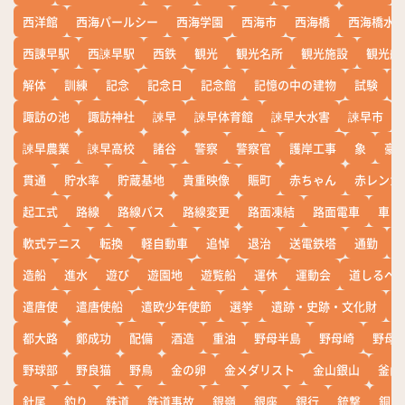
西洋館
西海パールシー
西海学園
西海市
西海橋
西海橋水
西諌早駅
西諫早駅
西鉄
観光
観光名所
観光施設
観光船
解体
訓練
記念
記念日
記念館
記憶の中の建物
試験
諏訪の池
諏訪神社
諫早
諫早体育館
諫早大水害
諫早市
諫早農業
諫早高校
諸谷
警察
警察官
護岸工事
象
豪
貫通
貯水率
貯蔵基地
貴重映像
賑町
赤ちゃん
赤レンガ
起工式
路線
路線バス
路線変更
路面凍結
路面電車
車
軟式テニス
転換
軽自動車
追悼
退治
送電鉄塔
通勤
造船
進水
遊び
遊園地
遊覧船
運休
運動会
道しるべ
遣唐使
遣唐使船
遣欧少年使節
選挙
遺跡・史跡・文化財
都大路
鄭成功
配備
酒造
重油
野母半島
野母崎
野母
野球部
野良猫
野鳥
金の卵
金メダリスト
金山銀山
釜山
針尾
釣り
鉄道
鉄道事故
銀嶺
銀座
銀行
銃撃
銅座