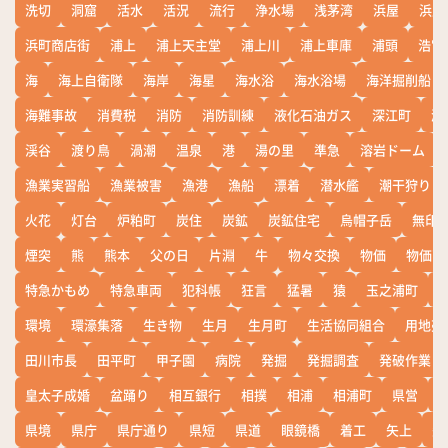
洗切
洞窟
活水
活況
流行
浄水場
浅茅湾
浜屋
浜屋
浜町商店街
浦上
浦上天主堂
浦上川
浦上車庫
浦頭
浩宮
海
海上自衛隊
海岸
海星
海水浴
海水浴場
海洋掘削船
海難事故
消費税
消防
消防訓練
液化石油ガス
深江町
淵
渓谷
渡り鳥
渦潮
温泉
港
湯の里
準急
溶岩ドーム
漁業実習船
漁業被害
漁港
漁船
漂着
潜水艦
潮干狩り
火花
灯台
炉粕町
炭住
炭鉱
炭鉱住宅
烏帽子岳
無印
煙突
熊
熊本
父の日
片淵
牛
物々交換
物価
物価高
特急かもめ
特急車両
犯科帳
狂言
猛暑
猿
玉之浦町
環境
環濠集落
生き物
生月
生月町
生活協同組合
用地売
田川市長
田平町
甲子園
病院
発掘
発掘調査
発破作業
皇太子成婚
盆踊り
相互銀行
相撲
相浦
相浦町
県営
県境
県庁
県庁通り
県短
県道
眼鏡橋
着工
矢上
矢