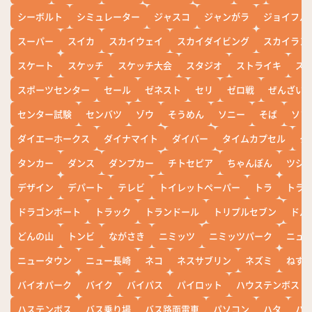
シーボルト
シミュレーター
ジャスコ
ジャンがラ
ジョイフル
スーパー
スイカ
スカイウェイ
スカイダイビング
スカイラン
スケート
スケッチ
スケッチ大会
スタジオ
ストライキ
ス
スポーツセンター
セール
ゼネスト
セリ
ゼロ戦
ぜんざい
センター試験
センバツ
ゾウ
そうめん
ソニー
そば
ソフ
ダイエーホークス
ダイナマイト
ダイバー
タイムカプセル
タ
タンカー
ダンス
ダンプカー
チトセピア
ちゃんぽん
ツシ
デザイン
デパート
テレビ
トイレットペーパー
トラ
トラ
ドラゴンボート
トラック
トランドール
トリプルセブン
ドル
どんの山
トンビ
ながさき
ニミッツ
ニミッツパーク
ニュ
ニュータウン
ニュー長崎
ネコ
ネスサブリン
ネズミ
ねず
バイオパーク
バイク
バイパス
パイロット
ハウステンボス
ハステンボス
バス乗り場
バス路面電車
パソコン
ハタ
ハ