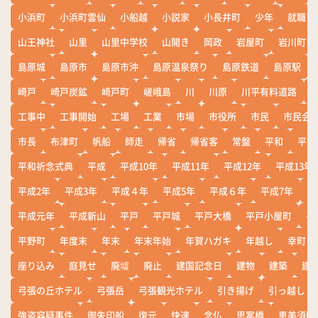
小浜町
小浜町雲仙
小船越
小説家
小長井町
少年
就職
山王神社
山里
山里中学校
山開き
岡政
岩屋町
岩川町
島原城
島原市
島原市沖
島原温泉祭り
島原鉄道
島原駅
崎戸
崎戸炭鉱
崎戸町
嵯峨島
川
川原
川平有料道路
工事中
工事開始
工場
工業
市場
市役所
市民
市民会
市長
布津町
帆船
師走
帰省
帰省客
常盤
平和
平和
平和祈念式典
平成
平成10年
平成11年
平成12年
平成13年
平成2年
平成3年
平成４年
平成5年
平成６年
平成7年
平
平成元年
平成新山
平戸
平戸城
平戸大橋
平戸小屋町
平
平野町
年度末
年末
年末年始
年賀ハガキ
年越し
幸町
座り込み
庭見せ
廃墟
廃止
建国記念日
建物
建築
建
弓張の丘ホテル
弓張岳
弓張観光ホテル
引き揚げ
引っ越し
強盗容疑事件
御朱印船
復元
快速
念仏
思案橋
恵美須町