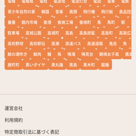
電報
電報局
電柱
電波塔
電波灯台
電話
電車
電鉄
青少年自然の家
韓国
音楽
風頭
飛行機
飛行艇
食品団地
養蚕
館内市場
香港
香焼工場
香焼町
馬
馬町
駅
駅
駐車場
高城公園
高城町
高島
高島炭鉱
高島町
高架広場
高校野球
高校駅伝
高潮
高速バス
高速道路
鬼岳
魚
鯨の潮吹き
鯨肉
鰻
鳥
鳴滝
鳴見台
鶴鳴女子高
鷹島
鹿町町
黒いダイヤ
黒丸踊
黒島
黒木町
龍踊
運営会社
利用規約
特定商取引法に基づく表記