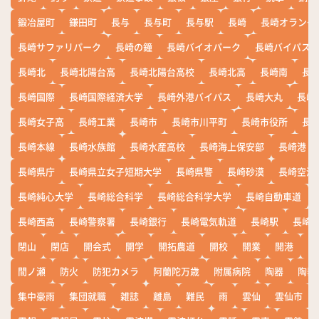
鍛冶屋町
鎌田町
長与
長与町
長与駅
長崎
長崎オランダ
長崎サファリパーク
長崎の鐘
長崎バイオパーク
長崎バイパス
長崎北
長崎北陽台高
長崎北陽台高校
長崎北高
長崎南
長
長崎国際
長崎国際経済大学
長崎外港バイパス
長崎大丸
長崎
長崎女子高
長崎工業
長崎市
長崎市川平町
長崎市役所
長
長崎本線
長崎水族館
長崎水産高校
長崎海上保安部
長崎港
長崎県庁
長崎県立女子短期大学
長崎県警
長崎砂漠
長崎空港
長崎純心大学
長崎総合科学
長崎総合科学大学
長崎自動車道
長崎西高
長崎警察署
長崎銀行
長崎電気軌道
長崎駅
長崎
閉山
閉店
開会式
開学
開拓農道
開校
開業
開港
開
間ノ瀬
防火
防犯カメラ
阿蘭陀万歳
附属病院
陶器
陶器
集中豪雨
集団就職
雑誌
離島
難民
雨
雲仙
雲仙市