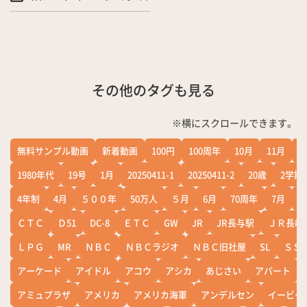
その他のタグも見る
※横にスクロールできます。
無料サンプル動画
新着動画
100円
100周年
10月
11月
1
1980年代
19号
1月
20250411-1
20250411-2
20歳
2学期
4年制
4月
５００年
50万人
５月
6月
70周年
7月
ＣＴＣ
Ｄ51
DC-8
ＥＴＣ
GW
JR
JR長与駅
ＪＲ長崎
ＬＰＧ
MR
ＮＢＣ
ＮＢＣラジオ
ＮＢＣ旧社屋
SL
ＳＳ
アーケード
アイドル
アコウ
アシカ
あじさい
アパート
アミュプラザ
アメリカ
アメリカ海軍
アンデルセン
イービー