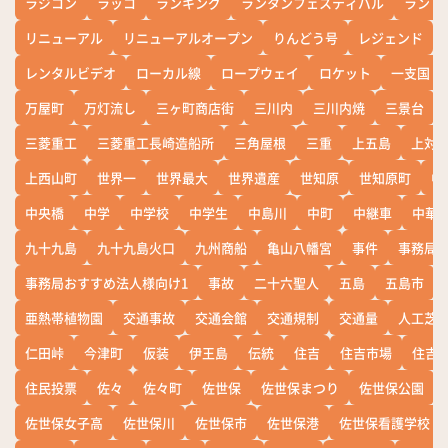
ラジコン
ラッコ
ランキング
ランタンフェスティバル
ランド
リニューアル
リニューアルオープン
りんどう号
レジェンド
レンタルビデオ
ローカル線
ロープウェイ
ロケット
一支国
万屋町
万灯流し
三ヶ町商店街
三川内
三川内焼
三景台
三菱重工
三菱重工長崎造船所
三角屋根
三重
上五島
上対
上西山町
世界一
世界最大
世界遺産
世知原
世知原町
中
中央橋
中学
中学校
中学生
中島川
中町
中継車
中華
九十九島
九十九島火口
九州商船
亀山八幡宮
事件
事務局お
事務局おすすめ法人様向け1
事故
二十六聖人
五島
五島市
亜熱帯植物園
交通事故
交通会館
交通規制
交通量
人工芝
仁田峠
今津町
仮装
伊王島
伝統
住吉
住吉市場
住吉
住民投票
佐々
佐々町
佐世保
佐世保まつり
佐世保公園
佐世保女子高
佐世保川
佐世保市
佐世保港
佐世保看護学校