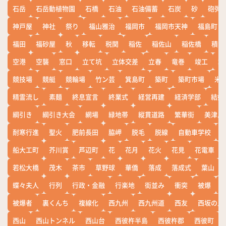
石岳
石岳動植物園
石橋
石油
石油備蓄
石炭
砂
砲弾
神戸屋
神社
祭り
福山雅治
福岡市
福岡市天神
福島町
福田
福砂屋
秋
移転
税関
稲佐
稲佐山
稲佐橋
積雪
空港
空襲
窓口
立て坑
立体交差
立春
竜巻
竣工
端
競技場
競艇
競輪場
竹ン芸
箕島町
築町
築町市場
米
精霊流し
素麺
終息宣言
終業式
経営再建
経済学部
結婚
綱引き
綱引き大会
網場
緑地帯
縦貫道路
繁華街
美津島
耐寒行進
聖火
肥前長田
脇岬
脱毛
脱線
自動車学校
船大工町
芥川賞
芦辺町
花
花月
花火
花見
花電車
若松大橋
茂木
茶市
草野球
華僑
落成
落成式
葉山
蝶々夫人
行列
行政・金融
行楽地
街並み
衝突
被爆
被爆者
裏くんち
複線化
西九州
西九州道
西友
西坂の丘
西山
西山トンネル
西山台
西彼杵半島
西彼杵郡
西彼町