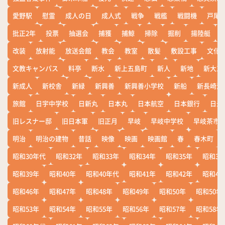
愛野駅
慰霊
成人の日
成人式
戦争
戦艦
戦闘機
戸尾
批正2年
投票
抽選会
捕獲
捕鯨
掃除
掘削
揚陸艇
改装
放射能
放送会館
教会
教室
散髪
敷設工事
文化
文教キャンパス
料亭
断水
新上五島町
新人
新地
新大工
新成人
新校舎
新緑
新興善
新興善小学校
新船
新長崎漁
旅館
日宇中学校
日新丸
日本丸
日本航空
日本銀行
日米
旧レスナー邸
旧日本軍
旧正月
早岐
早岐中学校
早岐茶市
明治
明治の建物
昔話
映像
映画
映画館
春
春木町
昭和30年代
昭和32年
昭和33年
昭和34年
昭和35年
昭和36
昭和39年
昭和40年
昭和40年代
昭和41年
昭和42年
昭和43
昭和46年
昭和47年
昭和48年
昭和49年
昭和50年
昭和50年
昭和53年
昭和54年
昭和55年
昭和56年
昭和57年
昭和58年