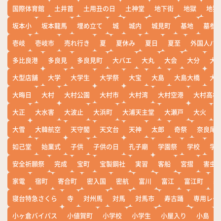
国際体育館
土井首
土用丑の日
土神堂
地下街
地獄
地獄
坂本小
坂本龍馬
埋め立て
城
城内
城見町
基地
墓参
壱岐
壱岐市
売れ行き
夏
夏休み
夏日
夏至
外国人バ
多比良港
多良見
多良見町
大バエ
大丸
大会
大分
大
大型店舗
大学
大学生
大学祭
大宝
大島
大島大橋
大
大晦日
大村
大村公園
大村市
大村湾
大村空港
大村高校
大正
大水害
大波止
大浜町
大浦天主堂
大瀬戸
大火
大雪
大韓航空
天守閣
天文台
天神
太郎
奇祭
奈良尾
如己堂
始業式
子供
子供の日
孔子廟
学園祭
学校
学
安全祈願祭
完成
宝町
宝製鋼社
実習
客船
宮摺
害虫
家電
宿町
寄合町
密入国
密航
富川
富江
富江町
寒
寝台特急さくら
寺
対州馬
対馬
対馬市
寿古踊
専用レー
小ヶ倉バイパス
小値賀町
小学校
小学生
小屋入り
小島