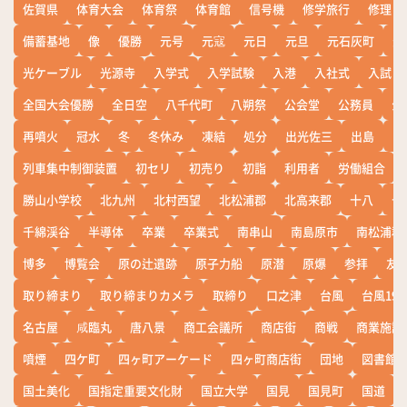
佐賀県
体育大会
体育祭
体育館
信号機
修学旅行
修理
備蓄基地
像
優勝
元号
元寇
元日
元旦
元石灰町
元
光ケーブル
光源寺
入学式
入学試験
入港
入社式
入試
全国大会優勝
全日空
八千代町
八朔祭
公会堂
公務員
公
再噴火
冠水
冬
冬休み
凍結
処分
出光佐三
出島
出
列車集中制御装置
初セリ
初売り
初詣
利用者
労働組合
勝山小学校
北九州
北村西望
北松浦郡
北高来郡
十八
十
千綿渓谷
半導体
卒業
卒業式
南串山
南島原市
南松浦郡
博多
博覧会
原の辻遺跡
原子力船
原潜
原爆
参拝
友
取り締まり
取り締まりカメラ
取締り
口之津
台風
台風19
名古屋
咸臨丸
唐八景
商工会議所
商店街
商戦
商業施設
噴煙
四ケ町
四ヶ町アーケード
四ヶ町商店街
団地
図書館
国土美化
国指定重要文化財
国立大学
国見
国見町
国道