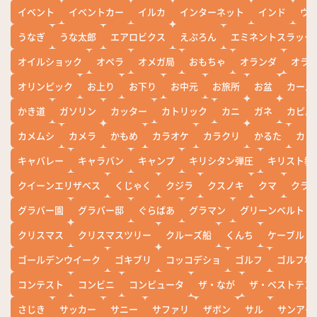
イベント
イベントカー
イルカ
インターネット
インド
ウ
うなぎ
うな太郎
エアロビクス
えぷろん
エミネントスラック
オイルショック
オペラ
オメガ局
おもちゃ
オランダ
オラ
オリンピック
お上り
お下り
お中元
お旅所
お盆
カール
かき道
ガソリン
カッター
カトリック
カニ
ガネ
カピバ
カメムシ
カメラ
かもめ
カラオケ
カラクリ
かるた
カレ
キャバレー
キャラバン
キャンプ
キリシタン弾圧
キリスト教
クイーンエリザベス
くじゃく
クジラ
クスノキ
クマ
クラ
グラバー園
グラバー邸
ぐらばあ
グラマン
グリーンベルト
クリスマス
クリスマスツリー
クルーズ船
くんち
ケーブル
ゴールデンウイーク
ゴキブリ
コッコデショ
ゴルフ
ゴルフ場
コンテスト
コンビニ
コンピュータ
ザ・なが
ザ・ベストテン
さじき
サッカー
サニー
サファリ
ザボン
サル
サンアイ