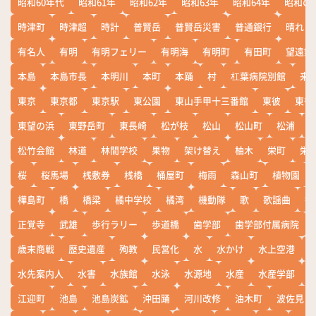
昭和60年代
昭和61年
昭和62年
昭和63年
昭和64年
昭和の
時津町
時津超
時計
普賢岳
普賢岳災害
普通銀行
晴れ
有名人
有明
有明フェリー
有明海
有明町
有田町
望遠鏡
本島
本島市長
本明川
本町
本踊
村
杠葉病院別館
来
東京
東京都
東京駅
東公園
東山手甲十三番館
東彼
東彼
東望の浜
東野岳町
東長崎
松が枝
松山
松山町
松浦
松竹会館
林道
林間学校
果物
架け替え
柚木
栄町
栄
桜
桜馬場
桟敷券
桟橋
桶屋町
梅雨
森山町
植物園
樺島町
橋
橋梁
橘中学校
橘湾
機動隊
歌
歌謡曲
歓
正覚寺
武雄
歩行ラリー
歩道橋
歯学部
歯学部付属病院
歳末商戦
歴史遺産
殉教
民営化
水
水かけ
水上空港
水先案内人
水害
水族館
水泳
水源地
水産
水産学部
江迎町
池島
池島炭鉱
沖田踊
河川改修
油木町
波佐見