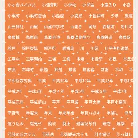
小ヶ倉バイパス
小値賀町
小学校
小学生
小屋入り
小島
小浜町
小浜町雲仙
小船越
小説家
小長井町
少年
就職
山王神社
山里
山里中学校
山開き
岡政
岩屋町
岩川町
島原城
島原市
島原市沖
島原温泉祭り
島原鉄道
島原駅
崎戸
崎戸炭鉱
崎戸町
嵯峨島
川
川原
川平有料道路
工事中
工事開始
工場
工業
市場
市役所
市民
市民会
市長
布津町
帆船
師走
帰省
帰省客
常盤
平和
平和
平和祈念式典
平成
平成10年
平成11年
平成12年
平成13年
平成2年
平成3年
平成４年
平成5年
平成６年
平成7年
平
平成元年
平成新山
平戸
平戸城
平戸大橋
平戸小屋町
平
平野町
年度末
年末
年末年始
年賀ハガキ
年越し
幸町
座り込み
庭見せ
廃墟
廃止
建国記念日
建物
建築
建
弓張の丘ホテル
弓張岳
弓張観光ホテル
引き揚げ
引っ越し