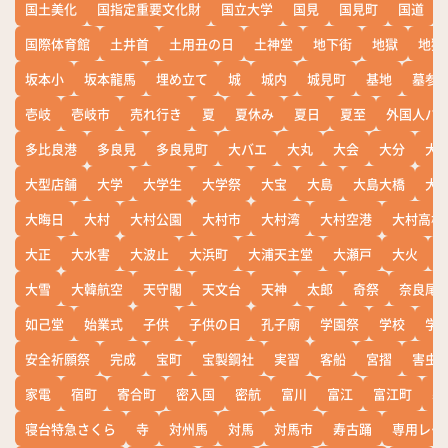
国土美化
国指定重要文化財
国立大学
国見
国見町
国道
国際体育館
土井首
土用丑の日
土神堂
地下街
地獄
地獄
坂本小
坂本龍馬
埋め立て
城
城内
城見町
基地
墓参
壱岐
壱岐市
売れ行き
夏
夏休み
夏日
夏至
外国人バ
多比良港
多良見
多良見町
大バエ
大丸
大会
大分
大
大型店舗
大学
大学生
大学祭
大宝
大島
大島大橋
大
大晦日
大村
大村公園
大村市
大村湾
大村空港
大村高校
大正
大水害
大波止
大浜町
大浦天主堂
大瀬戸
大火
大雪
大韓航空
天守閣
天文台
天神
太郎
奇祭
奈良尾
如己堂
始業式
子供
子供の日
孔子廟
学園祭
学校
学
安全祈願祭
完成
宝町
宝製鋼社
実習
客船
宮摺
害虫
家電
宿町
寄合町
密入国
密航
富川
富江
富江町
寒
寝台特急さくら
寺
対州馬
対馬
対馬市
寿古踊
専用レー