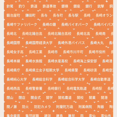
針尾
釣り
鉄道
鉄道事故
銀嶺
銀座
銀行
銃撃
銅座
鍛冶屋町
鎌田町
長与
長与町
長与駅
長崎
長崎オランダ
長崎サファリパーク
長崎の鐘
長崎バイオパーク
長崎バイパス
長崎北
長崎北陽台高
長崎北陽台高校
長崎北高
長崎南
長
長崎国際
長崎国際経済大学
長崎外港バイパス
長崎大丸
長崎
長崎女子高
長崎工業
長崎市
長崎市川平町
長崎市役所
長
長崎本線
長崎水族館
長崎水産高校
長崎海上保安部
長崎港
長崎県庁
長崎県立女子短期大学
長崎県警
長崎砂漠
長崎空港
長崎純心大学
長崎総合科学
長崎総合科学大学
長崎自動車道
長崎西高
長崎警察署
長崎銀行
長崎電気軌道
長崎駅
長崎
閉山
閉店
開会式
開学
開拓農道
開校
開業
開港
開
間ノ瀬
防火
防犯カメラ
阿蘭陀万歳
附属病院
陶器
陶器
集中豪雨
集団就職
雑誌
離島
難民
雨
雲仙
雲仙市