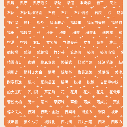
県境
県庁
県庁通り
県短
県道
眼鏡橋
着工
矢上
矢
石岳
石岳動植物園
石橋
石油
石油備蓄
石炭
砂
砲弾
神戸屋
神社
祭り
福山雅治
福岡市
福岡市天神
福島町
福田
福砂屋
秋
移転
税関
稲佐
稲佐山
稲佐橋
積雪
空港
空襲
窓口
立て坑
立体交差
立春
竜巻
竣工
端
競技場
競艇
競輪場
竹ン芸
箕島町
築町
築町市場
米
精霊流し
素麺
終息宣言
終業式
経営再建
経済学部
結婚
綱引き
綱引き大会
網場
緑地帯
縦貫道路
繁華街
美津島
耐寒行進
聖火
肥前長田
脇岬
脱毛
脱線
自動車学校
船大工町
芥川賞
芦辺町
花
花月
花火
花見
花電車
若松大橋
茂木
茶市
草野球
華僑
落成
落成式
葉山
蝶々夫人
行列
行政・金融
行楽地
街並み
衝突
被爆
被爆者
裏くんち
複線化
西九州
西九州道
西友
西坂の丘