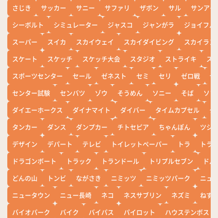
さじき
サッカー
サニー
サファリ
ザボン
サル
サンアイ
シーボルト
シミュレーター
ジャスコ
ジャンがラ
ジョイフル
スーパー
スイカ
スカイウェイ
スカイダイビング
スカイラン
スケート
スケッチ
スケッチ大会
スタジオ
ストライキ
ス
スポーツセンター
セール
ゼネスト
セミ
セリ
ゼロ戦
ぜ
センター試験
センバツ
ゾウ
そうめん
ソニー
そば
ソフ
ダイエーホークス
ダイナマイト
ダイバー
タイムカプセル
タ
タンカー
ダンス
ダンプカー
チトセピア
ちゃんぽん
ツシ
デザイン
デパート
テレビ
トイレットペーパー
トラ
トラ
ドラゴンボート
トラック
トランドール
トリプルセブン
ドル
どんの山
トンビ
ながさき
ニミッツ
ニミッツパーク
ニュ
ニュータウン
ニュー長崎
ネコ
ネスサブリン
ネズミ
ねず
バイオパーク
バイク
バイパス
パイロット
ハウステンボス