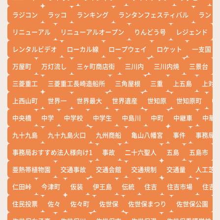
ラジコン
ラッコ
ランキング
ランタンフェスティバル
ランド
リニューアル
リニューアルオープン
りんどう号
レジェンド
レンタルビデオ
ローカル線
ロープウェイ
ロケット
一支国
万屋町
万灯流し
三ヶ町商店街
三川内
三川内焼
三景台
三菱重工
三菱重工長崎造船所
三角屋根
三重
上五島
上対
上西山町
世界一
世界最大
世界遺産
世知原
世知原町
中
中央橋
中学
中学校
中学生
中島川
中町
中継車
中華
九十九島
九十九島火口
九州商船
亀山八幡宮
事件
事務局お
事務局おすすめ法人様向け1
事故
二十六聖人
五島
五島市
亜熱帯植物園
交通事故
交通会館
交通規制
交通量
人工芝
仁田峠
今津町
仮装
伊王島
伝統
住吉
住吉市場
住吉
住民投票
佐々
佐々町
佐世保
佐世保まつり
佐世保公園