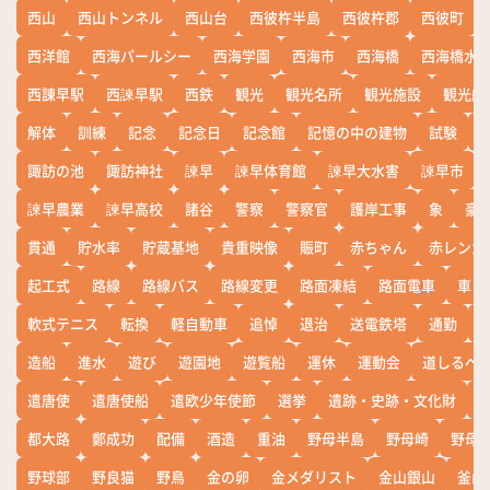
西山
西山トンネル
西山台
西彼杵半島
西彼杵郡
西彼町
西洋館
西海パールシー
西海学園
西海市
西海橋
西海橋水
西諌早駅
西諫早駅
西鉄
観光
観光名所
観光施設
観光船
解体
訓練
記念
記念日
記念館
記憶の中の建物
試験
諏訪の池
諏訪神社
諫早
諫早体育館
諫早大水害
諫早市
諫早農業
諫早高校
諸谷
警察
警察官
護岸工事
象
豪
貫通
貯水率
貯蔵基地
貴重映像
賑町
赤ちゃん
赤レンガ
起工式
路線
路線バス
路線変更
路面凍結
路面電車
車
軟式テニス
転換
軽自動車
追悼
退治
送電鉄塔
通勤
造船
進水
遊び
遊園地
遊覧船
運休
運動会
道しるべ
遣唐使
遣唐使船
遣欧少年使節
選挙
遺跡・史跡・文化財
都大路
鄭成功
配備
酒造
重油
野母半島
野母崎
野母
野球部
野良猫
野鳥
金の卵
金メダリスト
金山銀山
釜山