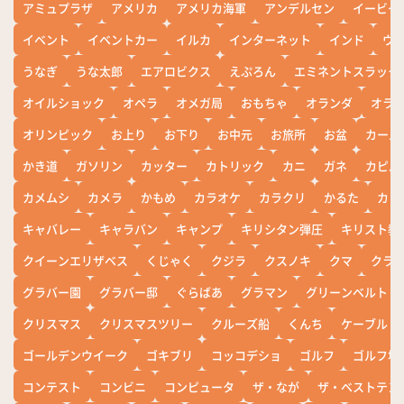
アミュプラザ
アメリカ
アメリカ海軍
アンデルセン
イービー
イベント
イベントカー
イルカ
インターネット
インド
ウ
うなぎ
うな太郎
エアロビクス
えぷろん
エミネントスラック
オイルショック
オペラ
オメガ局
おもちゃ
オランダ
オラ
オリンピック
お上り
お下り
お中元
お旅所
お盆
カール
かき道
ガソリン
カッター
カトリック
カニ
ガネ
カピバ
カメムシ
カメラ
かもめ
カラオケ
カラクリ
かるた
カレ
キャバレー
キャラバン
キャンプ
キリシタン弾圧
キリスト教
クイーンエリザベス
くじゃく
クジラ
クスノキ
クマ
クラ
グラバー園
グラバー邸
ぐらばあ
グラマン
グリーンベルト
クリスマス
クリスマスツリー
クルーズ船
くんち
ケーブル
ゴールデンウイーク
ゴキブリ
コッコデショ
ゴルフ
ゴルフ場
コンテスト
コンビニ
コンピュータ
ザ・なが
ザ・ベストテン