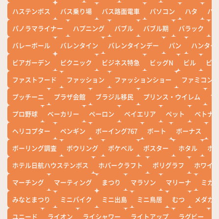
ハステンボス
バス乗り場
バス路面電車
パソコン
ハタ
ハ
パノラマライナー
ハプニング
バブル
バブル期
バラック
バレーボール
バレンタイン
バレンタインデー
パン
ハンター
ビアガーデン
ピクニック
ビジネス特急
ビッグN
ビル
ビワ
ファストフード
ファッション
ファッションショー
ファミコン
プッチーニ
プラザ会館
ブラジル移民
プリンス・ウイレム
ブ
プロ野球
ベーカリー
ペーロン
ベイエリア
ペット
ベトナ
ヘリコプター
ペンギン
ボーイング767
ボート
ボーナス
ホ
ボーリング調査
ボウリング
ポケベル
ポスター
ホタル
ホ
ホテル日航ハウステンボス
ホバークラフト
ポリグラフ
ホワイ
マーチング
マーティング
まつり
マラソン
マリーナ
ミカ
みなとまつり
ミニバイク
ミニ出島
ミニ鳥居
むつ
メダカ
ユニード
ライオン
ライシャワー
ライトアップ
ラグビー