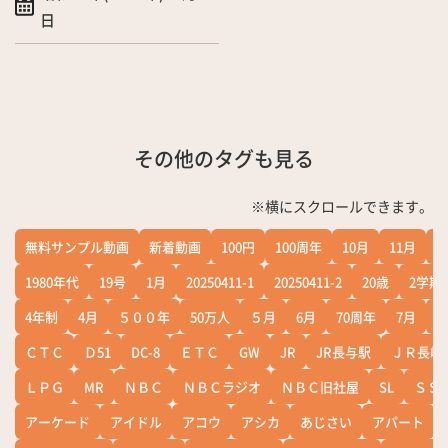
日
その他のタグも見る
※横にスクロールできます。
無料サンプル動画
新着動画
100円
100周年
10月
11月
1
1980年代
19号
1月
20250411-1
20250411-2
20歳
2学期
4年制
4月
５００年
50万人
５月
6月
70周年
7月
ＣＴＣ
Ｄ51
DC-8
ＥＴＣ
GW
JR
JR長与駅
ＪＲ長崎
ＬＰＧ
MR
ＮＢＣ
ＮＢＣラジオ
ＮＢＣ旧社屋
SL
ＳＳ
アーケード
アイドル
アコウ
アシカ
あじさい
アパート