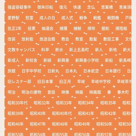
強盗容疑事件
御朱印船
復元
快速
念仏
思案橋
恵美須町
愛野駅
慰霊
成人の日
成人式
戦争
戦艦
戦闘機
戸尾
批正2年
投票
抽選会
捕獲
捕鯨
掃除
掘削
揚陸艇
改装
放射能
放送会館
教会
教室
散髪
敷設工事
文化
文教キャンパス
料亭
断水
新上五島町
新人
新地
新大工
新成人
新校舎
新緑
新興善
新興善小学校
新船
新長崎漁
旅館
日宇中学校
日新丸
日本丸
日本航空
日本銀行
日米
旧レスナー邸
旧日本軍
旧正月
早岐
早岐中学校
早岐茶市
明治
明治の建物
昔話
映像
映画
映画館
春
春木町
昭和30年代
昭和32年
昭和33年
昭和34年
昭和35年
昭和36
昭和39年
昭和40年
昭和40年代
昭和41年
昭和42年
昭和43
昭和46年
昭和47年
昭和48年
昭和49年
昭和50年
昭和50年
昭和53年
昭和54年
昭和55年
昭和56年
昭和57年
昭和58年