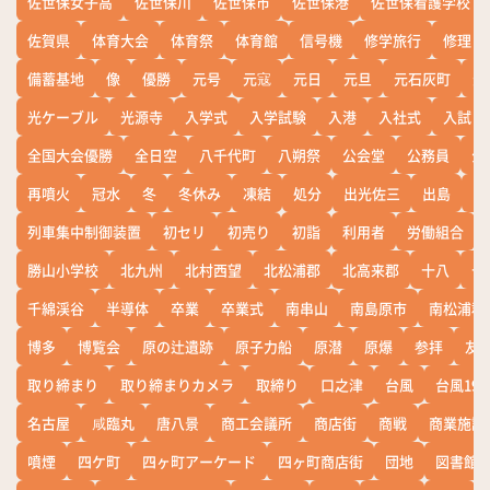
佐世保女子高
佐世保川
佐世保市
佐世保港
佐世保看護学校
佐賀県
体育大会
体育祭
体育館
信号機
修学旅行
修理
備蓄基地
像
優勝
元号
元寇
元日
元旦
元石灰町
元
光ケーブル
光源寺
入学式
入学試験
入港
入社式
入試
全国大会優勝
全日空
八千代町
八朔祭
公会堂
公務員
公
再噴火
冠水
冬
冬休み
凍結
処分
出光佐三
出島
出
列車集中制御装置
初セリ
初売り
初詣
利用者
労働組合
勝山小学校
北九州
北村西望
北松浦郡
北高来郡
十八
十
千綿渓谷
半導体
卒業
卒業式
南串山
南島原市
南松浦郡
博多
博覧会
原の辻遺跡
原子力船
原潜
原爆
参拝
友
取り締まり
取り締まりカメラ
取締り
口之津
台風
台風19
名古屋
咸臨丸
唐八景
商工会議所
商店街
商戦
商業施設
噴煙
四ケ町
四ヶ町アーケード
四ヶ町商店街
団地
図書館