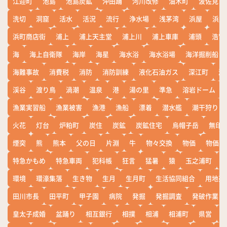
江迎町
池島
池島炭鉱
沖田踊
河川改修
油木町
波佐見
洗切
洞窟
活水
活況
流行
浄水場
浅茅湾
浜屋
浜屋
浜町商店街
浦上
浦上天主堂
浦上川
浦上車庫
浦頭
浩宮
海
海上自衛隊
海岸
海星
海水浴
海水浴場
海洋掘削船
海難事故
消費税
消防
消防訓練
液化石油ガス
深江町
淵
渓谷
渡り鳥
渦潮
温泉
港
湯の里
準急
溶岩ドーム
漁業実習船
漁業被害
漁港
漁船
漂着
潜水艦
潮干狩り
火花
灯台
炉粕町
炭住
炭鉱
炭鉱住宅
烏帽子岳
無印
煙突
熊
熊本
父の日
片淵
牛
物々交換
物価
物価高
特急かもめ
特急車両
犯科帳
狂言
猛暑
猿
玉之浦町
環境
環濠集落
生き物
生月
生月町
生活協同組合
用地売
田川市長
田平町
甲子園
病院
発掘
発掘調査
発破作業
皇太子成婚
盆踊り
相互銀行
相撲
相浦
相浦町
県営