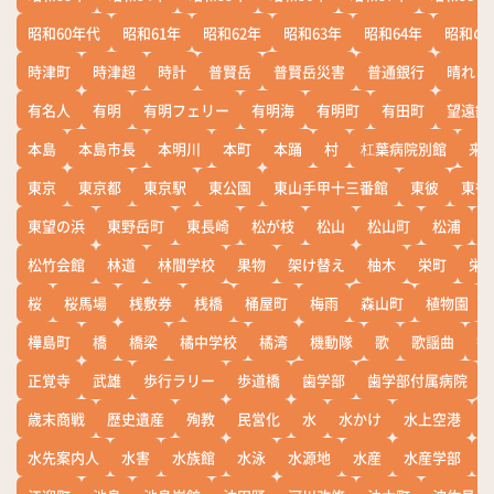
昭和60年代
昭和61年
昭和62年
昭和63年
昭和64年
昭和の
時津町
時津超
時計
普賢岳
普賢岳災害
普通銀行
晴れ
有名人
有明
有明フェリー
有明海
有明町
有田町
望遠鏡
本島
本島市長
本明川
本町
本踊
村
杠葉病院別館
来
東京
東京都
東京駅
東公園
東山手甲十三番館
東彼
東彼
東望の浜
東野岳町
東長崎
松が枝
松山
松山町
松浦
松竹会館
林道
林間学校
果物
架け替え
柚木
栄町
栄
桜
桜馬場
桟敷券
桟橋
桶屋町
梅雨
森山町
植物園
樺島町
橋
橋梁
橘中学校
橘湾
機動隊
歌
歌謡曲
歓
正覚寺
武雄
歩行ラリー
歩道橋
歯学部
歯学部付属病院
歳末商戦
歴史遺産
殉教
民営化
水
水かけ
水上空港
水先案内人
水害
水族館
水泳
水源地
水産
水産学部