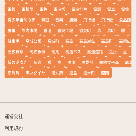
電報
電報局
電柱
電波塔
電波灯台
電話
電車
電鉄
青少年自然の家
韓国
音楽
風頭
飛行機
飛行艇
食品団地
養蚕
館内市場
香港
香焼工場
香焼町
馬
馬町
駅
駅
駐車場
高城公園
高城町
高島
高島炭鉱
高島町
高架広場
高校野球
高校駅伝
高潮
高速バス
高速道路
鬼岳
魚
鯨の潮吹き
鯨肉
鰻
鳥
鳴滝
鳴見台
鶴鳴女子高
鷹島
鹿町町
黒いダイヤ
黒丸踊
黒島
黒木町
龍踊
運営会社
利用規約