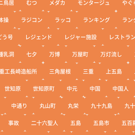
ニ鳥居
むつ
メダカ
モンタージュ
やぐ
体操
ラジコン
ラッコ
ランキング
ラン
どう号
レジェンド
レジャー施設
レストラ
鍾乳洞
七夕
万博
万屋町
万灯流し
重工長崎造船所
三角屋根
三重
上五島
世知原
世知原町
中元
中国
中国人
中通り
丸山町
丸栄
九十九島
九
事故
二十六聖人
五島
五島市
五百