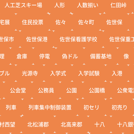
人工芝スキー場
人形
人数揃い
仁田峠
宅展
住民投票
佐々
佐々町
佐世保
世保市
佐世保港
佐世保看護学校
佐世保重
理
倉庫
停電
偽ドル
備蓄基地
像
ブル
光源寺
入学式
入学試験
入港
公会堂
公務員
公園
公園橋
公衆電
列車
列車集中制御装置
初セリ
初売り
村西望
北松浦郡
北高来郡
十八
十八銀