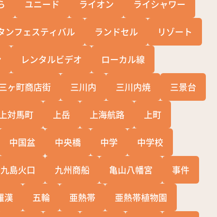
ら
ユニード
ライオン
ライシャワー
タンフェスティバル
ランドセル
リゾート
ン
レンタルビデオ
ローカル線
三ヶ町商店街
三川内
三川内焼
三景台
上対馬町
上岳
上海航路
上町
中国盆
中央橋
中学
中学校
十九島火口
九州商船
亀山八幡宮
事件
羅漢
五輪
亜熱帯
亜熱帯植物園