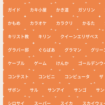
ガイド
カキ小屋
かき道
ガソリン
かもめ
カラオケ
カラクリ
かるた
キリスト教
キリン
クイーンエリザベス
グラバー邸
ぐらばあ
グラマン
グリー
ケーブル
ゲーム
けんか
ゴールデンウ
コンテスト
コンビニ
コンピュータ
ザ
ザボン
サル
サンアイ
サンゴ
サン
シロサイ
スーパー
スイカ
スカイウェ