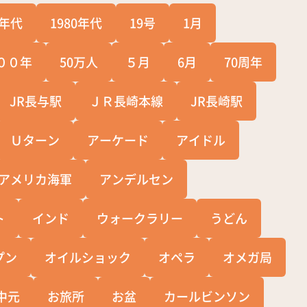
0年代
1980年代
19号
1月
００年
50万人
５月
6月
70周年
JR長与駅
ＪＲ長崎本線
JR長崎駅
Ｕターン
アーケード
アイドル
アメリカ海軍
アンデルセン
ト
インド
ウォークラリー
うどん
プン
オイルショック
オペラ
オメガ局
中元
お旅所
お盆
カールビンソン