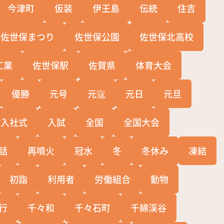
今津町
仮装
伊王島
伝統
住吉
佐世保まつり
佐世保公園
佐世保北高校
工業
佐世保駅
佐賀県
体育大会
優勝
元号
元寇
元日
元旦
入社式
入試
全国
全国大会
話
再噴火
冠水
冬
冬休み
凍結
初詣
利用者
労働組合
動物
行
千々和
千々石町
千綿渓谷