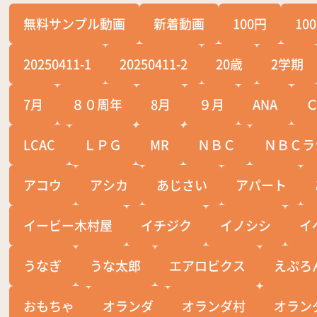
無料サンプル動画
新着動画
100円
10
20250411-1
20250411-2
20歳
2学期
7月
８０周年
8月
９月
ANA
LCAC
ＬＰＧ
MR
ＮＢＣ
ＮＢＣラ
アコウ
アシカ
あじさい
アパート
イービー木村屋
イチジク
イノシシ
イ
うなぎ
うな太郎
エアロビクス
えぷろ
おもちゃ
オランダ
オランダ村
オラン