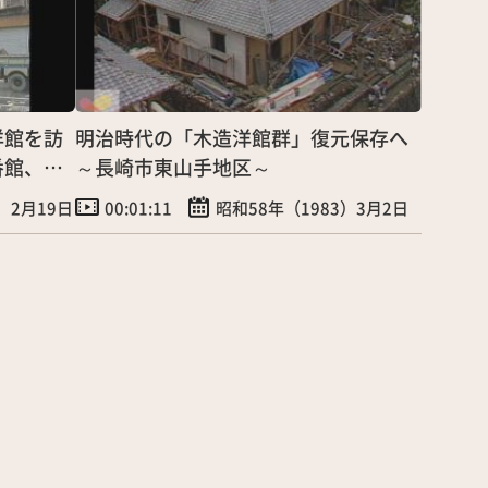
洋館を訪
明治時代の「木造洋館群」復元保存へ
番館、杠
～長崎市東山手地区～
）2月19日
00:01:11
昭和58年（1983）3月2日