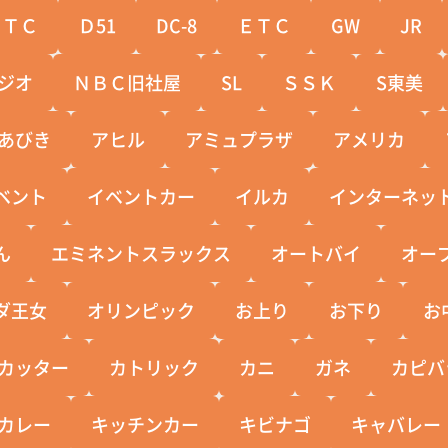
ＣＴＣ
Ｄ51
DC-8
ＥＴＣ
GW
JR
ジオ
ＮＢＣ旧社屋
SL
ＳＳＫ
S東美
あびき
アヒル
アミュプラザ
アメリカ
ベント
イベントカー
イルカ
インターネッ
ん
エミネントスラックス
オートバイ
オー
ダ王女
オリンピック
お上り
お下り
お
カッター
カトリック
カニ
ガネ
カピバ
カレー
キッチンカー
キビナゴ
キャバレー