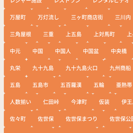
レジャー施設
レストラン
レンタルビデオ
万屋町
万灯流し
三ヶ町商店街
三川内
三角屋根
三重
上五島
上対馬町
上
中元
中国
中国人
中国盆
中央橋
丸栄
九十九島
九十九島火口
九州商船
五島
五島市
五百羅漢
五輪
亜熱帯
人数揃い
仁田峠
今津町
仮装
伊王
佐々町
佐世保
佐世保まつり
佐世保公