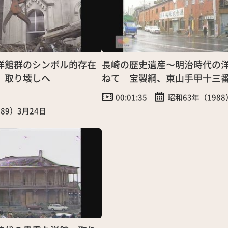
洋館群のシンボル的存在
長崎の歴史遺産〜明治時代の
」取り壊しへ
ねて 宝製綱、東山手甲十三
葉病院別館
00:01:35
昭和63年（1988
989）3月24日