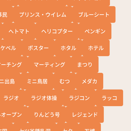
移民
プリンス・ウイレム
ブルーシート
へトマト
ヘリコプター
ペンギン
ポケベル
ポスター
ホタル
ホテル
マーチング
マーティング
まつり
ニ出島
ミニ鳥居
むつ
メダカ
ラジオ
ラジオ体操
ラジコン
ラッコ
ルオープン
りんどう号
レジェンド