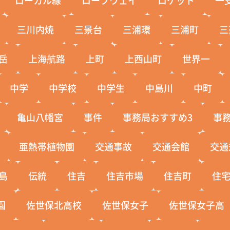
ローカル線
ロープウェイ
ロケット
一
三川内焼
三景台
三浦環
三浦町
三
岳
上海航路
上町
上西山町
世界一
中学
中学校
中学生
中島川
中町
亀山八幡宮
事件
事務局おすすめ3
事
亜熱帯植物園
交通事故
交通会館
交通
島
伝統
住吉
住吉市場
住吉町
住
園
佐世保北高校
佐世保女子
佐世保女子高