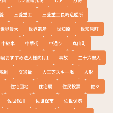
支国
七ツ釜鍾乳洞
七夕
万博
菱
三菱重工
三菱重工長崎造船所
世界最大
世界遺産
世知原
世知原町
中継車
中華街
中通り
丸山町
務局おすすめ法人様向け1
事故
二十六聖人
規制
交通量
人工芝スキー場
人形
宅
住宅団地
住宅展
住民投票
佐々
佐世保川
佐世保市
佐世保港