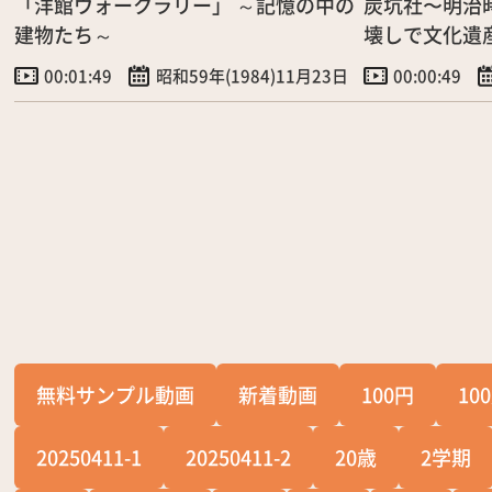
「洋館ウォークラリー」 ～記憶の中の
炭坑社〜明治
建物たち～
壊しで文化遺
00:01:49
昭和59年(1984)11月23日
00:00:49
無料サンプル動画
新着動画
100円
10
20250411-1
20250411-2
20歳
2学期