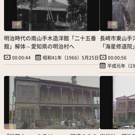
明治時代の南山手木造洋館「二十五番
長崎市東山手
館」解体～愛知県の明治村へ
「海星修道院
00:00:44
昭和41年（1966）5月25日
00:00:56
平成元年（1