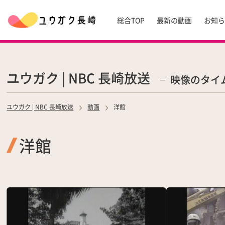
総合TOP
最新の動画
お知
ユウガク | NBC 長崎放送
映像のタイ
ユウガク | NBC 長崎放送
動画
洋館
洋館