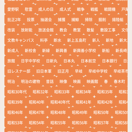
愛野駅
慰霊
成人の日
成人式
戦争
戦艦
戦闘機
戸尾
批正2年
投票
抽選会
捕獲
捕鯨
掃除
掘削
揚陸艇
改装
放射能
放送会館
教会
教室
散髪
敷設工事
文化
文教キャンパス
料亭
断水
新上五島町
新人
新地
新大工
新成人
新校舎
新緑
新興善
新興善小学校
新船
新長崎漁
旅館
日宇中学校
日新丸
日本丸
日本航空
日本銀行
日米
旧レスナー邸
旧日本軍
旧正月
早岐
早岐中学校
早岐茶市
明治
明治の建物
昔話
映像
映画
映画館
春
春木町
昭和30年代
昭和32年
昭和33年
昭和34年
昭和35年
昭和36
昭和39年
昭和40年
昭和40年代
昭和41年
昭和42年
昭和43
昭和46年
昭和47年
昭和48年
昭和49年
昭和50年
昭和50年
昭和53年
昭和54年
昭和55年
昭和56年
昭和57年
昭和58年