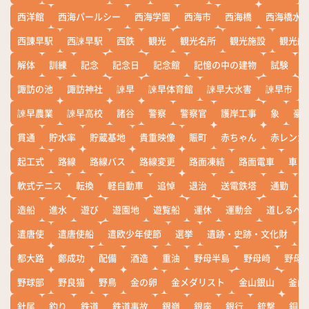
西洋館
西海パールシー
西海学園
西海市
西海橋
西海橋水
西諌早駅
西諫早駅
西鉄
観光
観光名所
観光施設
観光船
解体
訓練
記念
記念日
記念館
記憶の中の建物
試験
諏訪の池
諏訪神社
諫早
諫早体育館
諫早大水害
諫早市
諫早農業
諫早高校
諸谷
警察
警察官
護岸工事
象
豪
貫通
貯水率
貯蔵基地
貴重映像
賑町
赤ちゃん
赤レンガ
起工式
路線
路線バス
路線変更
路面凍結
路面電車
車
軟式テニス
転換
軽自動車
追悼
退治
送電鉄塔
通勤
造船
進水
遊び
遊園地
遊覧船
運休
運動会
道しるべ
遣唐使
遣唐使船
遣欧少年使節
選挙
遺跡・史跡・文化財
都大路
鄭成功
配備
酒造
重油
野母半島
野母崎
野母
野球部
野良猫
野鳥
金の卵
金メダリスト
金山銀山
釜山
針尾
釣り
鉄道
鉄道事故
銀嶺
銀座
銀行
銃撃
銅座