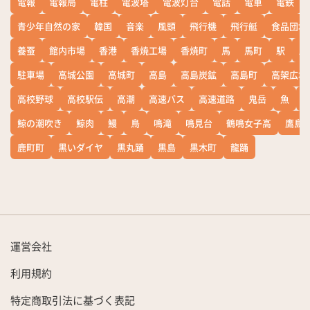
電報
電報局
電柱
電波塔
電波灯台
電話
電車
電鉄
青少年自然の家
韓国
音楽
風頭
飛行機
飛行艇
食品団地
養蚕
館内市場
香港
香焼工場
香焼町
馬
馬町
駅
駅
駐車場
高城公園
高城町
高島
高島炭鉱
高島町
高架広場
高校野球
高校駅伝
高潮
高速バス
高速道路
鬼岳
魚
鯨の潮吹き
鯨肉
鰻
鳥
鳴滝
鳴見台
鶴鳴女子高
鷹島
鹿町町
黒いダイヤ
黒丸踊
黒島
黒木町
龍踊
運営会社
利用規約
特定商取引法に基づく表記