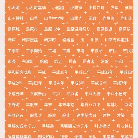
小浜町
小浜町雲仙
小船越
小説家
小長井町
少年
就職
山王神社
山里
山里中学校
山開き
岡政
岩屋町
岩川町
島原城
島原市
島原市沖
島原温泉祭り
島原鉄道
島原駅
崎戸
崎戸炭鉱
崎戸町
嵯峨島
川
川原
川平有料道路
工事中
工事開始
工場
工業
市場
市役所
市民
市民会
市長
布津町
帆船
師走
帰省
帰省客
常盤
平和
平和
平和祈念式典
平成
平成10年
平成11年
平成12年
平成13年
平成2年
平成3年
平成４年
平成5年
平成６年
平成7年
平
平成元年
平成新山
平戸
平戸城
平戸大橋
平戸小屋町
平
平野町
年度末
年末
年末年始
年賀ハガキ
年越し
幸町
座り込み
庭見せ
廃墟
廃止
建国記念日
建物
建築
建
弓張の丘ホテル
弓張岳
弓張観光ホテル
引き揚げ
引っ越し
強盗容疑事件
御朱印船
復元
快速
念仏
思案橋
恵美須町