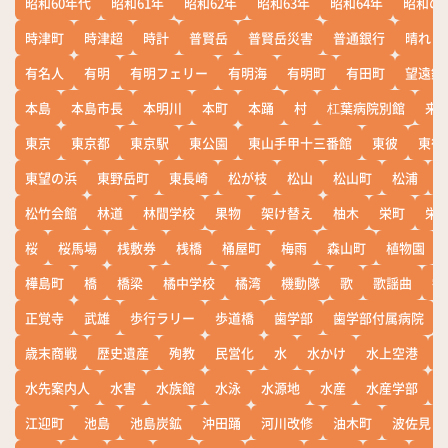
昭和60年代
昭和61年
昭和62年
昭和63年
昭和64年
昭和の
時津町
時津超
時計
普賢岳
普賢岳災害
普通銀行
晴れ
有名人
有明
有明フェリー
有明海
有明町
有田町
望遠鏡
本島
本島市長
本明川
本町
本踊
村
杠葉病院別館
来
東京
東京都
東京駅
東公園
東山手甲十三番館
東彼
東彼
東望の浜
東野岳町
東長崎
松が枝
松山
松山町
松浦
松竹会館
林道
林間学校
果物
架け替え
柚木
栄町
栄
桜
桜馬場
桟敷券
桟橋
桶屋町
梅雨
森山町
植物園
樺島町
橋
橋梁
橘中学校
橘湾
機動隊
歌
歌謡曲
歓
正覚寺
武雄
歩行ラリー
歩道橋
歯学部
歯学部付属病院
歳末商戦
歴史遺産
殉教
民営化
水
水かけ
水上空港
水先案内人
水害
水族館
水泳
水源地
水産
水産学部
江迎町
池島
池島炭鉱
沖田踊
河川改修
油木町
波佐見