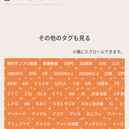
その他のタグも見る
※横にスクロールできます。
無料サンプル動画
新着動画
100円
100周年
10月
11月
1
1980年代
19号
1月
20250411-1
20250411-2
20歳
2学期
4年制
4月
５００年
50万人
５月
6月
70周年
7月
ＣＴＣ
Ｄ51
DC-8
ＥＴＣ
GW
JR
JR長与駅
ＪＲ長崎
ＬＰＧ
MR
ＮＢＣ
ＮＢＣラジオ
ＮＢＣ旧社屋
SL
ＳＳ
アーケード
アイドル
アコウ
アシカ
あじさい
アパート
アミュプラザ
アメリカ
アメリカ海軍
アンデルセン
イービー