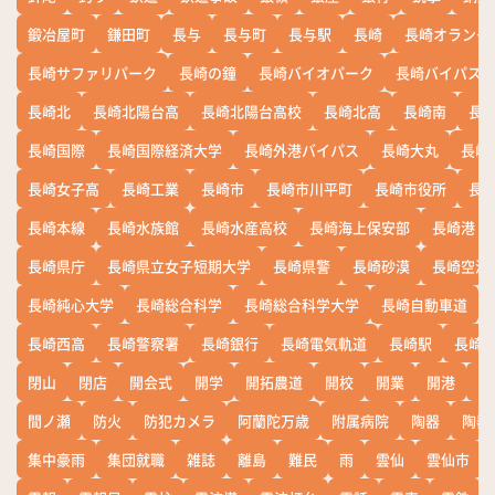
鍛冶屋町
鎌田町
長与
長与町
長与駅
長崎
長崎オランダ
長崎サファリパーク
長崎の鐘
長崎バイオパーク
長崎バイパス
長崎北
長崎北陽台高
長崎北陽台高校
長崎北高
長崎南
長
長崎国際
長崎国際経済大学
長崎外港バイパス
長崎大丸
長崎
長崎女子高
長崎工業
長崎市
長崎市川平町
長崎市役所
長
長崎本線
長崎水族館
長崎水産高校
長崎海上保安部
長崎港
長崎県庁
長崎県立女子短期大学
長崎県警
長崎砂漠
長崎空港
長崎純心大学
長崎総合科学
長崎総合科学大学
長崎自動車道
長崎西高
長崎警察署
長崎銀行
長崎電気軌道
長崎駅
長崎
閉山
閉店
開会式
開学
開拓農道
開校
開業
開港
開
間ノ瀬
防火
防犯カメラ
阿蘭陀万歳
附属病院
陶器
陶器
集中豪雨
集団就職
雑誌
離島
難民
雨
雲仙
雲仙市