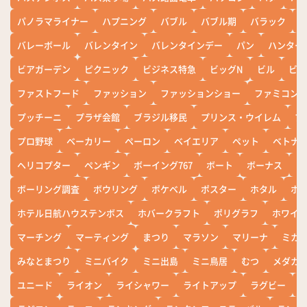
パノラマライナー
ハプニング
バブル
バブル期
バラック
バレーボール
バレンタイン
バレンタインデー
パン
ハンター
ビアガーデン
ピクニック
ビジネス特急
ビッグN
ビル
ビワ
ファストフード
ファッション
ファッションショー
ファミコン
プッチーニ
プラザ会館
ブラジル移民
プリンス・ウイレム
ブ
プロ野球
ベーカリー
ペーロン
ベイエリア
ペット
ベトナ
ヘリコプター
ペンギン
ボーイング767
ボート
ボーナス
ホ
ボーリング調査
ボウリング
ポケベル
ポスター
ホタル
ホ
ホテル日航ハウステンボス
ホバークラフト
ポリグラフ
ホワイ
マーチング
マーティング
まつり
マラソン
マリーナ
ミカ
みなとまつり
ミニバイク
ミニ出島
ミニ鳥居
むつ
メダカ
ユニード
ライオン
ライシャワー
ライトアップ
ラグビー