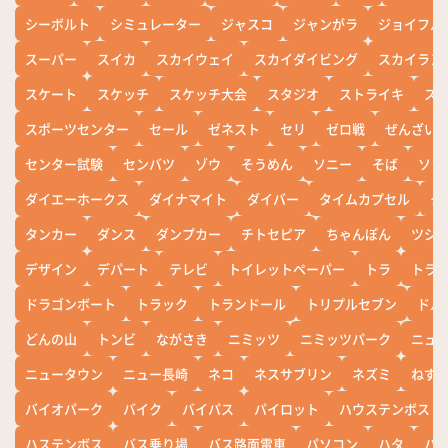
シーボルト
シミュレーター
ジャスコ
ジャンがラ
ジョイフル
スーパー
スイカ
スカイウェイ
スカイダイビング
スカイラン
スケート
スケッチ
スケッチ大会
スタジオ
ストライキ
ス
スポーツセンター
セール
ゼネスト
セリ
ゼロ戦
ぜんざい
センター試験
センバツ
ゾウ
そうめん
ソニー
そば
ソフ
ダイエーホークス
ダイナマイト
ダイバー
タイムカプセル
タ
タンカー
ダンス
ダンプカー
チトセピア
ちゃんぽん
ツシ
デザイン
デパート
テレビ
トイレットペーパー
トラ
トラ
ドラゴンボート
トラック
トランドール
トリプルセブン
ドル
どんの山
トンビ
ながさき
ニミッツ
ニミッツパーク
ニュ
ニュータウン
ニュー長崎
ネコ
ネスサブリン
ネズミ
ねず
バイオパーク
バイク
バイパス
パイロット
ハウステンボス
ハステンボス
バス乗り場
バス路面電車
パソコン
ハタ
ハ