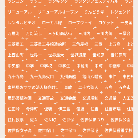
ラジコン
ラッコ
ランキング
ランタンフェスティバル
ランド
リニューアル
リニューアルオープン
りんどう号
レジェンド
レンタルビデオ
ローカル線
ロープウェイ
ロケット
一支国
万屋町
万灯流し
三ヶ町商店街
三川内
三川内焼
三景台
三菱重工
三菱重工長崎造船所
三角屋根
三重
上五島
上対
上西山町
世界一
世界最大
世界遺産
世知原
世知原町
中
中央橋
中学
中学校
中学生
中島川
中町
中継車
中華
九十九島
九十九島火口
九州商船
亀山八幡宮
事件
事務局お
事務局おすすめ法人様向け1
事故
二十六聖人
五島
五島市
亜熱帯植物園
交通事故
交通会館
交通規制
交通量
人工芝
仁田峠
今津町
仮装
伊王島
伝統
住吉
住吉市場
住吉
住民投票
佐々
佐々町
佐世保
佐世保まつり
佐世保公園
佐世保女子高
佐世保川
佐世保市
佐世保港
佐世保看護学校