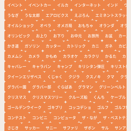
イベント
イベントカー
イルカ
インターネット
インド
ウ
うなぎ
うな太郎
エアロビクス
えぷろん
エミネントスラック
オイルショック
オペラ
オメガ局
おもちゃ
オランダ
オラ
オリンピック
お上り
お下り
お中元
お旅所
お盆
カール
かき道
ガソリン
カッター
カトリック
カニ
ガネ
カピバ
カメムシ
カメラ
かもめ
カラオケ
カラクリ
かるた
カレ
キャバレー
キャラバン
キャンプ
キリシタン弾圧
キリスト教
クイーンエリザベス
くじゃく
クジラ
クスノキ
クマ
クラ
グラバー園
グラバー邸
ぐらばあ
グラマン
グリーンベルト
クリスマス
クリスマスツリー
クルーズ船
くんち
ケーブル
ゴールデンウイーク
ゴキブリ
コッコデショ
ゴルフ
ゴルフ場
コンテスト
コンビニ
コンピュータ
ザ・なが
ザ・ベストテン
さじき
サッカー
サニー
サファリ
ザボン
サル
サンアイ