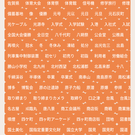
佐賀県
体育大会
体育祭
体育館
信号機
修学旅行
修理
備蓄基地
像
優勝
元号
元寇
元日
元旦
元石灰町
元
光ケーブル
光源寺
入学式
入学試験
入港
入社式
入試
全国大会優勝
全日空
八千代町
八朔祭
公会堂
公務員
公
再噴火
冠水
冬
冬休み
凍結
処分
出光佐三
出島
出
列車集中制御装置
初セリ
初売り
初詣
利用者
労働組合
勝山小学校
北九州
北村西望
北松浦郡
北高来郡
十八
十
千綿渓谷
半導体
卒業
卒業式
南串山
南島原市
南松浦郡
博多
博覧会
原の辻遺跡
原子力船
原潜
原爆
参拝
友
取り締まり
取り締まりカメラ
取締り
口之津
台風
台風19
名古屋
咸臨丸
唐八景
商工会議所
商店街
商戦
商業施設
噴煙
四ケ町
四ヶ町アーケード
四ヶ町商店街
団地
図書館
国土美化
国指定重要文化財
国立大学
国見
国見町
国道