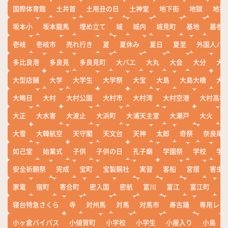
国際体育館
土井首
土用丑の日
土神堂
地下街
地獄
地獄
坂本小
坂本龍馬
埋め立て
城
城内
城見町
基地
墓参
壱岐
壱岐市
売れ行き
夏
夏休み
夏日
夏至
外国人バ
多比良港
多良見
多良見町
大バエ
大丸
大会
大分
大
大型店舗
大学
大学生
大学祭
大宝
大島
大島大橋
大
大晦日
大村
大村公園
大村市
大村湾
大村空港
大村高校
大正
大水害
大波止
大浜町
大浦天主堂
大瀬戸
大火
大雪
大韓航空
天守閣
天文台
天神
太郎
奇祭
奈良尾
如己堂
始業式
子供
子供の日
孔子廟
学園祭
学校
学
安全祈願祭
完成
宝町
宝製鋼社
実習
客船
宮摺
害虫
家電
宿町
寄合町
密入国
密航
富川
富江
富江町
寒
寝台特急さくら
寺
対州馬
対馬
対馬市
寿古踊
専用レー
小ヶ倉バイパス
小値賀町
小学校
小学生
小屋入り
小島