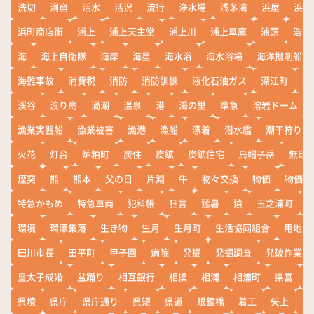
洗切
洞窟
活水
活況
流行
浄水場
浅茅湾
浜屋
浜屋
浜町商店街
浦上
浦上天主堂
浦上川
浦上車庫
浦頭
浩宮
海
海上自衛隊
海岸
海星
海水浴
海水浴場
海洋掘削船
海難事故
消費税
消防
消防訓練
液化石油ガス
深江町
淵
渓谷
渡り鳥
渦潮
温泉
港
湯の里
準急
溶岩ドーム
漁業実習船
漁業被害
漁港
漁船
漂着
潜水艦
潮干狩り
火花
灯台
炉粕町
炭住
炭鉱
炭鉱住宅
烏帽子岳
無印
煙突
熊
熊本
父の日
片淵
牛
物々交換
物価
物価高
特急かもめ
特急車両
犯科帳
狂言
猛暑
猿
玉之浦町
環境
環濠集落
生き物
生月
生月町
生活協同組合
用地売
田川市長
田平町
甲子園
病院
発掘
発掘調査
発破作業
皇太子成婚
盆踊り
相互銀行
相撲
相浦
相浦町
県営
県境
県庁
県庁通り
県短
県道
眼鏡橋
着工
矢上
矢